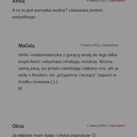
Anna
8 marca 2011
|
Odpowiedz
A co to jest parowka wodna? ciekawska jestem
wszystkiego.
MaGda
8 marca 2011
|
Odpowiedz
hihihi -miska/miseczka z gorącą wodą do tego kilka
kropli Amol i wdychasz inhalując nozdrza. Można
samą parą, po prostu nawilżając zatkany nos, ale ja
wolę z Amolem, bo „przyjemny i leczący” zapach w
środku zostawia:):):)
M.
Olcia
7 marca 2011
|
Odpowiedz
Ja właśnie mam katar i chyba wyprubuje 🙂