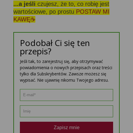
...a jeśli
czujesz, że to, co robię jest
wartościowe, po prostu
POSTAW MI
KAWĘ☕
Podobał Ci się ten
przepis?
Jeśli tak, to zarejestruj się, aby otrzymywać
powiadomienia o nowych przepisach oraz treści
tylko dla Subskrybentów. Zawsze możesz się
wypisać. Nie ujawnię nikomu Twojego adresu.
Zapisz mnie