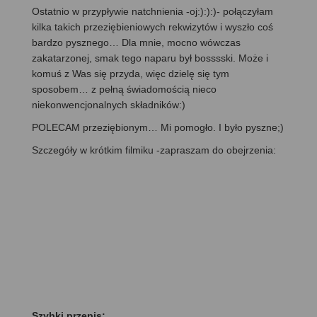
Ostatnio w przypływie natchnienia -oj:):):)- połączyłam
kilka takich przeziębieniowych rekwizytów i wyszło coś
bardzo pysznego… Dla mnie, mocno wówczas
zakatarzonej, smak tego naparu był bosssski. Może i
komuś z Was się przyda, więc dzielę się tym
sposobem… z pełną świadomością nieco
niekonwencjonalnych składników:)
POLECAM przeziębionym… Mi pomogło. I było pyszne;)
Szczegóły w krótkim filmiku -zapraszam do obejrzenia:
Szybki przepis: