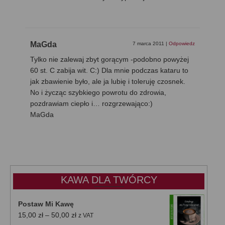
MaGda
7 marca 2011
|
Odpowiedz
Tylko nie zalewaj zbyt gorącym -podobno powyżej
60 st. C zabija wit. C:) Dla mnie podczas kataru to
jak zbawienie było, ale ja lubię i toleruję czosnek.
No i życząc szybkiego powrotu do zdrowia,
pozdrawiam ciepło i… rozgrzewająco:)
MaGda
KAWA DLA TWÓRCY
Postaw Mi Kawę
Zakres
15,00
zł
–
50,00
zł
z VAT