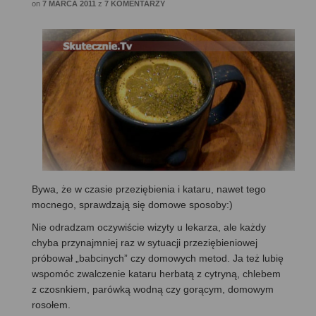
on
7 MARCA 2011
z
7 KOMENTARZY
Bywa, że w czasie przeziębienia i kataru, nawet tego
mocnego, sprawdzają się domowe sposoby:)
Nie odradzam oczywiście wizyty u lekarza, ale każdy
chyba przynajmniej raz w sytuacji przeziębieniowej
próbował „babcinych” czy domowych metod. Ja też lubię
wspomóc zwalczenie kataru herbatą z cytryną, chlebem
z czosnkiem, parówką wodną czy gorącym, domowym
rosołem.