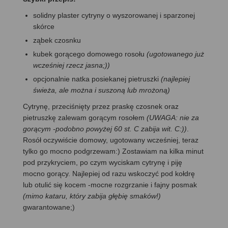
solidny plaster cytryny o wyszorowanej i sparzonej
skórce
ząbek czosnku
kubek gorącego domowego rosołu
(ugotowanego już
wcześniej rzecz jasna;))
opcjonalnie natka posiekanej pietruszki
(najlepiej
świeża, ale można i suszoną lub mrożoną)
Cytrynę, przeciśnięty przez praskę czosnek oraz
pietruszkę zalewam gorącym rosołem
(UWAGA: nie za
gorącym -podobno powyżej 60 st. C zabija wit. C:))
.
Rosół oczywiście domowy, ugotowany wcześniej, teraz
tylko go mocno podgrzewam:) Zostawiam na kilka minut
pod przykryciem, po czym wyciskam cytrynę i piję
mocno gorący. Najlepiej od razu wskoczyć pod kołdrę
lub otulić się kocem -mocne rozgrzanie i fajny posmak
(mimo kataru, który zabija głębię smaków!)
gwarantowane;)