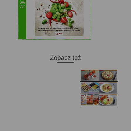
Zobacz też
Domowy ketchup (bez
Tarta francuska z
cukru)
cebulą i pomidorem
Zupa kurkowa z
Domowe żelki
selerem i pietruszką
Zapiekany naleśnik z
mięsem i pieczarkami. I
Gołąbki z cukinii
prosta sałatka
Najprostszy klasyczny
chlebek bananowy
Kotlety ruskie
(zawsze się uda!)