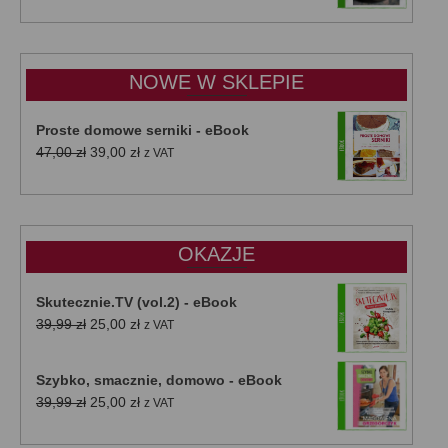
cen:
od
15,00 zł
do
NOWE W SKLEPIE
50,00 zł
Proste domowe serniki - eBook
Pierwotna
Aktualna
47,00
zł
39,00
zł
z VAT
cena
cena
wynosiła:
wynosi:
47,00 zł.
39,00 zł.
OKAZJE
Skutecznie.TV (vol.2) - eBook
Pierwotna
Aktualna
39,99
zł
25,00
zł
z VAT
cena
cena
wynosiła:
wynosi:
Szybko, smacznie, domowo - eBook
39,99 zł.
25,00 zł.
Pierwotna
Aktualna
39,99
zł
25,00
zł
z VAT
cena
cena
wynosiła:
wynosi: