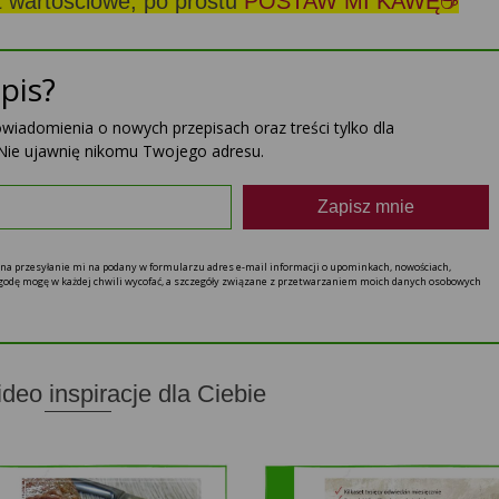
st wartościowe, po prostu
POSTAW MI KAWĘ☕
pis?
powiadomienia o nowych przepisach oraz treści tylko dla
Nie ujawnię nikomu Twojego adresu.
Zapisz mnie
ę na przesyłanie mi na podany w formularzu adres e-mail informacji o upominkach, nowościach,
 zgodę mogę w każdej chwili wycofać, a szczegóły związane z przetwarzaniem moich danych osobowych
ideo inspiracje dla Ciebie