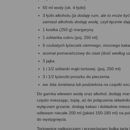
50 ml wody (ok. 4 łyżki)
3 łyżki alkoholu
(ja dodaję rum, ale to może być
zamiast alkoholu dodaję wodę, czyli łącznie da
1 kostka (250 g) margaryny
1 szklanka cukru (poj. 250 ml)
6 czubatych łyżeczek ciemnego, mocnego kak
aromat pomarańczowy do ciast
(ilość według u
3 jajka
1 i 1/2 szklanki mąki tortowej (poj. 250 ml)
3 i 1/2 łyżeczki proszku do pieczenia
ew. bita śmietana lub podzielona na cząstki so
Do garnka wlewam wodę oraz alkohol, dodaję mar
często mieszając, topię, aż do połączenia składnik
wyłączam grzanie, dodaję kakao i dokładnie mies
odlewam niecałe 200 ml (jakieś 150-180 ml) na po
do wystygnięcia.
Tortownicę natłuszczam i przyprószam bułką tartą