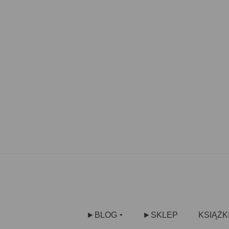
►BLOG
►SKLEP
KSIĄŻK