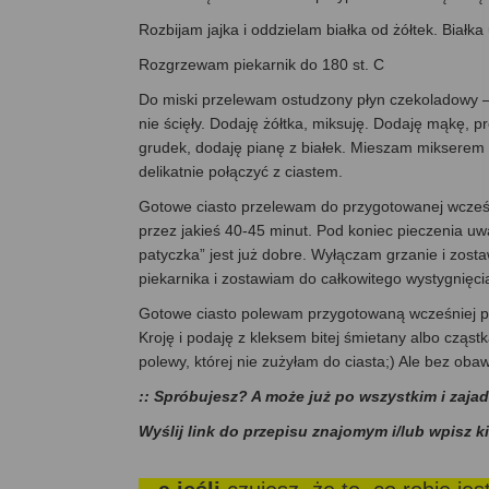
Rozbijam jajka i oddzielam białka od żółtek. Białk
Rozgrzewam piekarnik do 180 st. C
Do miski przelewam ostudzony płyn czekoladowy –nie
nie ścięły. Dodaję żółtka, miksuję. Dodaję mąkę, pr
grudek, dodaję pianę z białek. Mieszam mikserem n
delikatnie połączyć z ciastem.
Gotowe ciasto przelewam do przygotowanej wcześni
przez jakieś 40-45 minut. Pod koniec pieczenia uwa
patyczka” jest już dobre. Wyłączam grzanie i zost
piekarnika i zostawiam do całkowitego wystygnięci
Gotowe ciasto polewam przygotowaną wcześniej pol
Kroję i podaję z kleksem bitej śmietany albo czą
polewy, której nie zużyłam do ciasta;) Ale bez ob
:: Spróbujesz? A może już po wszystkim i zaja
Wyślij link do przepisu znajomym i/lub wpisz k