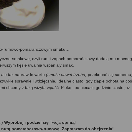
ladowo-rumowo-pomarańczowym smaku…
atyczno-smakowe, czyli rum i zapach pomarańczowy dodają mu mocne
ierwszym kęsie uwalnia wspaniały smak.
 ale tak naprawdę warto
(i może nawet trzeba)
przekonać się samemu
iezwykle sprawnie i wdzięcznie. Idealne ciasto, gdy złapie ochota na coś
mi chcemy z taką wizytą wpaść. Piekę i po niecałej godzinie ciasto już
j:)
Wypróbuj
i
podziel się
Twoją
opinią
!
 z nutą pomarańczowo-rumową. Zapraszam do obejrzenia!