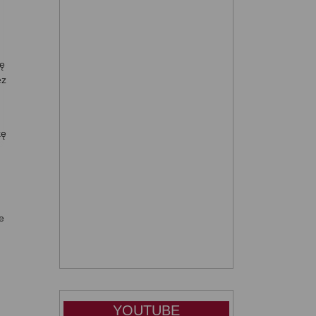
ię
ez
kę
e
YOUTUBE