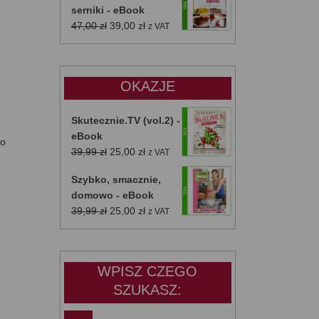
serniki - eBook
Pierwotna
Aktualna
47,00
zł
39,00
zł
z VAT
cena
cena
wynosiła:
wynosi:
47,00 zł.
39,00 zł.
OKAZJE
Skutecznie.TV (vol.2) -
eBook
go
Pierwotna
Aktualna
39,99
zł
25,00
zł
z VAT
cena
cena
Szybko, smacznie,
,
wynosiła:
wynosi:
domowo - eBook
39,99 zł.
25,00 zł.
Pierwotna
Aktualna
39,99
zł
25,00
zł
z VAT
cena
cena
wynosiła:
wynosi:
39,99 zł.
25,00 zł.
WPISZ CZEGO
SZUKASZ: