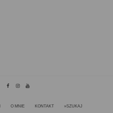
I
O MNIE
KONTAKT
»SZUKAJ