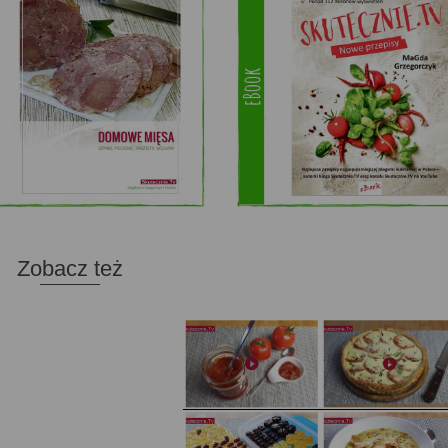
Zobacz też
Domowy ketchup (bez cukru)
Tarta francuska z cebulą i pomidorem