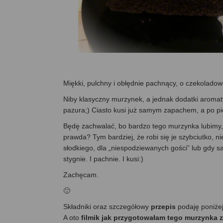
Miękki, pulchny i obłędnie pachnący, o czeko
Niby klasyczny murzynek, a jednak dodatki arom
pazura;) Ciasto kusi już samym zapachem, a po p
Będę zachwalać, bo bardzo tego murzynka lubimy,
prawda? Tym bardziej, że robi się je szybciutko, n
słodkiego, dla „niespodziewanych gości” lub gdy sa
stygnie. I pachnie. I kusi:)
Zachęcam.
🙂
Składniki oraz szczegółowy
przepis
podaję poniże
A oto
filmik jak przygotowałam tego murzynka