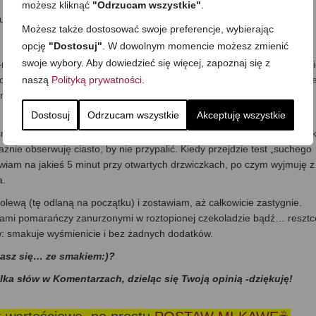
możesz kliknąć
"Odrzucam wszystkie"
.
a ubijam na sztywną pianę, odstawiam na bok.
Możesz także dostosować swoje preferencje, wybierając
opcję
"Dostosuj"
. W dowolnym momencie możesz zmienić
swoje wybory. Aby dowiedzieć się więcej, zapoznaj się z
 musi być zupełnie zimny, wystarczy, że będzie letni tak, aby jajka s
naszą
Polityką prywatności
.
oszek do pieczenia, dokładnie miksuję i kiedy ciasto jest już gładkie i b
a wolnych obrotach lub łyżką czy szpatułką –chodzi o to, by pianę
Dostosuj
Odrzucam wszystkie
Akceptuję wszystkie
ej tortownicy i wstawiam do nagrzanego do 180 st. C piekarnika. Pie
żnie obserwuję ciasto, by nie przypalić. Kiedy przejdzie test „suchego
awiam na jakieś 5 minut przy otwartych drzwiczkach, po czym wyjmuję z
a.
ewą (tę odlaną na początku) i zostawiam, aż całkowicie zastygnie.
stkami pomarańczy zanurzonymi w roztopionej czekoladzie bądź… resztc
aw: smakuje wyśmienicie i bez żadnych dodatków.
dasz się… ze smakiem:)?
ilka słów w Komentarzach, dzieląc się Twoją opinią -dziękuję!