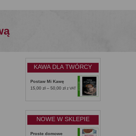
wą
KAWA DLA TWÓRCY
Postaw Mi Kawę
Zakres
15,00
zł
–
50,00
zł
z VAT
cen:
od
15,00 zł
do
NOWE W SKLEPIE
50,00 zł
Proste domowe