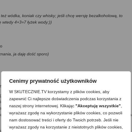
 też wódka, koniak czy whisky; jeśli chcę wersję bezalkoholową, to
ję wtedy 4+3=7 łyżek wody;))
ao
znania, ja daję dość sporo)
Cenimy prywatność użytkowników
czysta pomarańcza, z którymi podaję ciasto
W SKUTECZNIE.TV korzystamy z plików cookies, aby
garynę oraz cukier. Całość podgrzewam i na bardzo małym ogniu,
zapewnić Ci najlepsze doświadczenia podczas korzystania z
ów. Kiedy całość jest już płynna, a margaryna niemal całkiem stopiona,
naszej strony internetowej. Klikając
"Akceptuję wszystkie"
,
zam. Na koniec dodaję aromat pomarańczowy, mieszam z całością i
wyrażasz zgodę na wykorzystanie plików cookies, co pozwoli
lewę czekoladową, resztę wykorzystam do ciasta. Obie części zostawi
nam dostosować treści i oferty do Twoich potrzeb. Jeśli nie
wyrażasz zgody na korzystanie z nieistotnych plików cookies,
 lub kaszką manną.