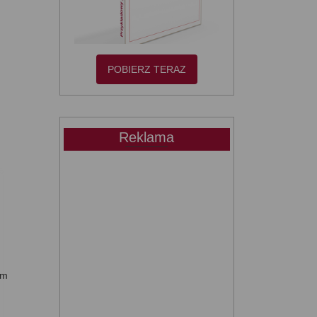
POBIERZ TERAZ
Reklama
am