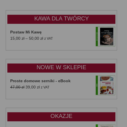
KAWA DLA TWÓRCY
Postaw Mi Kawę
Zakres
15,00
zł
–
50,00
zł
z VAT
cen:
od
15,00 zł
do
NOWE W SKLEPIE
50,00 zł
Proste domowe serniki - eBook
Pierwotna
Aktualna
47,00
zł
39,00
zł
z VAT
cena
cena
wynosiła:
wynosi:
47,00 zł.
39,00 zł.
OKAZJE