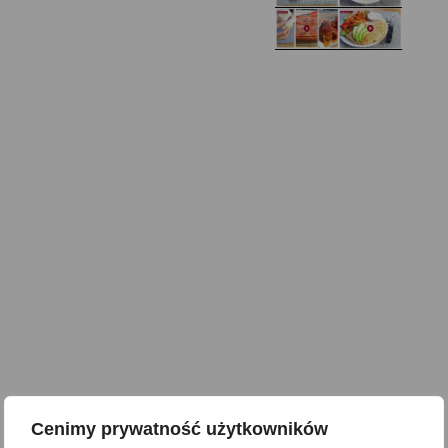
Zupa kurkowa z
Domowe żelki
selerem i pietruszką
Zapiekany naleśnik z
mięsem i pieczarkami. I
Gołąbki z cukinii
prosta sałatka
Najprostszy klasyczny
chlebek bananowy
Kotlety ruskie
(zawsze się uda!)
Cenimy prywatność użytkowników