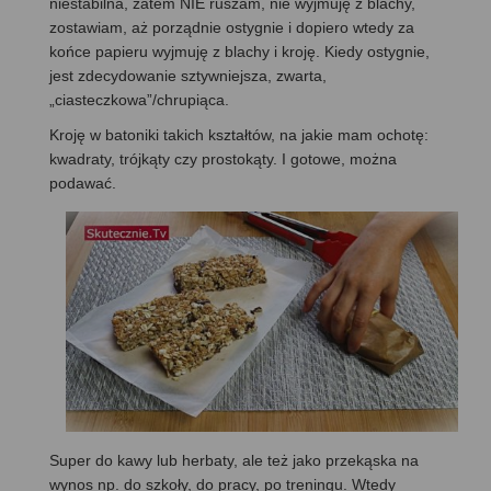
niestabilna, zatem NIE ruszam, nie wyjmuję z blachy,
zostawiam, aż porządnie ostygnie i dopiero wtedy za
końce papieru wyjmuję z blachy i kroję. Kiedy ostygnie,
jest zdecydowanie sztywniejsza, zwarta,
„ciasteczkowa”/chrupiąca.
Kroję w batoniki takich kształtów, na jakie mam ochotę:
kwadraty, trójkąty czy prostokąty. I gotowe, można
podawać.
Super do kawy lub herbaty, ale też jako przekąska na
wynos np. do szkoły, do pracy, po treningu. Wtedy