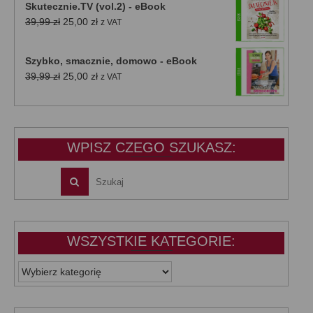
Skutecznie.TV (vol.2) - eBook
Pierwotna
Aktualna
39,99
zł
25,00
zł
z VAT
cena
cena
wynosiła:
wynosi:
Szybko, smacznie, domowo - eBook
39,99 zł.
25,00 zł.
Pierwotna
Aktualna
39,99
zł
25,00
zł
z VAT
cena
cena
wynosiła:
wynosi:
39,99 zł.
25,00 zł.
WPISZ CZEGO SZUKASZ:
WSZYSTKIE KATEGORIE:
WSZYSTKIE
KATEGORIE: