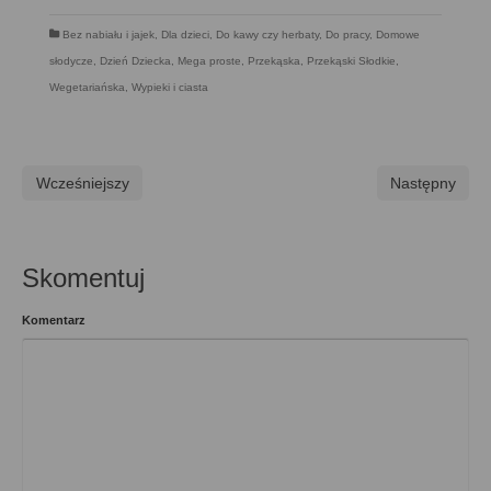
Bez nabiału i jajek
,
Dla dzieci
,
Do kawy czy herbaty
,
Do pracy
,
Domowe
słodycze
,
Dzień Dziecka
,
Mega proste
,
Przekąska
,
Przekąski Słodkie
,
Wegetariańska
,
Wypieki i ciasta
Wcześniejszy
Następny
Skomentuj
Komentarz