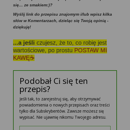
się… ze smakiem:)?
Wyślij link do przepisu znajomym i/lub wpisz kilka
słów w Komentarzach, dzieląc się Twoją opinią -
dziękuję!
...a jeśli
czujesz, że to, co robię jest
wartościowe, po prostu
POSTAW MI
KAWĘ☕
Podobał Ci się ten
przepis?
Jeśli tak, to zarejestruj się, aby otrzymywać
powiadomienia o nowych przepisach oraz treści
tylko dla Subskrybentów. Zawsze możesz się
wypisać. Nie ujawnię nikomu Twojego adresu.