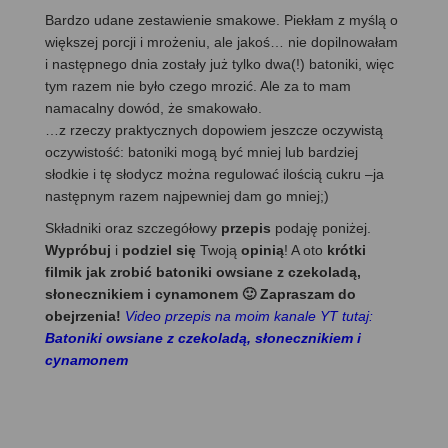
Bardzo udane zestawienie smakowe. Piekłam z myślą o
większej porcji i mrożeniu, ale jakoś… nie dopilnowałam
i następnego dnia zostały już tylko dwa(!) batoniki, więc
tym razem nie było czego mrozić. Ale za to mam
namacalny dowód, że smakowało.
…z rzeczy praktycznych dopowiem jeszcze oczywistą
oczywistość: batoniki mogą być mniej lub bardziej
słodkie i tę słodycz można regulować ilością cukru –ja
następnym razem najpewniej dam go mniej;)
Składniki oraz szczegółowy
przepis
podaję poniżej.
Wypróbuj
i
podziel się
Twoją
opinią
! A oto
krótki
filmik jak zrobić batoniki owsiane z czekoladą,
słonecznikiem i cynamonem 🙂 Zapraszam do
obejrzenia!
Video przepis na moim kanale YT tutaj:
Batoniki owsiane z czekoladą, słonecznikiem i
cynamonem