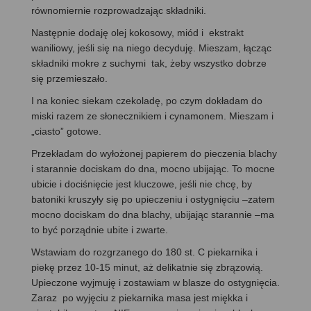
równomiernie rozprowadzając składniki.
Następnie dodaję olej kokosowy, miód i ekstrakt
waniliowy, jeśli się na niego decyduję. Mieszam, łącząc
składniki mokre z suchymi tak, żeby wszystko dobrze
się przemieszało.
I na koniec siekam czekoladę, po czym dokładam do
miski razem ze słonecznikiem i cynamonem. Mieszam i
„ciasto” gotowe.
Przekładam do wyłożonej papierem do pieczenia blachy
i starannie dociskam do dna, mocno ubijając. To mocne
ubicie i dociśnięcie jest kluczowe, jeśli nie chcę, by
batoniki kruszyły się po upieczeniu i ostygnięciu –zatem
mocno dociskam do dna blachy, ubijając starannie –ma
to być porządnie ubite i zwarte.
Wstawiam do rozgrzanego do 180 st. C piekarnika i
piekę przez 10-15 minut, aż delikatnie się zbrązowią.
Upieczone wyjmuję i zostawiam w blasze do ostygnięcia.
Zaraz po wyjęciu z piekarnika masa jest miękka i