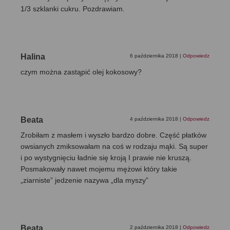
1/3 szklanki cukru. Pozdrawiam.
Halina
6 października 2018
|
Odpowiedz
czym można zastąpić olej kokosowy?
Beata
4 października 2018
|
Odpowiedz
Zrobiłam z masłem i wyszło bardzo dobre. Część płatków
owsianych zmiksowałam na coś w rodzaju mąki. Są super
i po wystygnięciu ładnie się kroją I prawie nie kruszą.
Posmakowały nawet mojemu mężowi który takie
„ziarniste” jedzenie nazywa „dla myszy”
Beata
2 października 2018
|
Odpowiedz