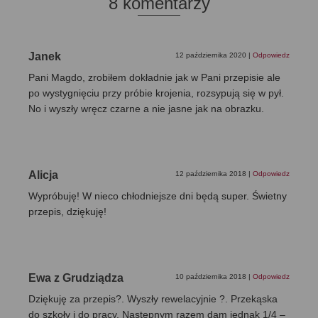
8 komentarzy
Janek
12 października 2020
|
Odpowiedz
Pani Magdo, zrobiłem dokładnie jak w Pani przepisie ale
po wystygnięciu przy próbie krojenia, rozsypują się w pył.
No i wyszły wręcz czarne a nie jasne jak na obrazku.
Alicja
12 października 2018
|
Odpowiedz
Wypróbuję! W nieco chłodniejsze dni będą super. Świetny
przepis, dziękuję!
Ewa z Grudziądza
10 października 2018
|
Odpowiedz
Dziękuję za przepis?. Wyszły rewelacyjnie ?. Przekąska
do szkoły i do pracy. Następnym razem dam jednak 1/4 –