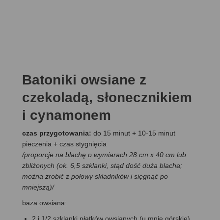
Batoniki owsiane z
czekoladą, słonecznikiem
i cynamonem
czas przygotowania:
do 15 minut + 10-15 minut
pieczenia + czas stygnięcia
/proporcje na blachę o wymiarach 28 cm x 40 cm lub
zbliżonych (ok. 6,5 szklanki, stąd dość duża blacha;
można zrobić z połowy składników i sięgnąć po
mniejszą)/
baza owsiana:
2 i 1/2 szklanki płatków owsianych (u mnie górskie)