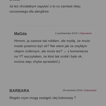
Ja też chciałabym zapytać o to co zamiast oleju
cocosowego dla alergików
MaGda
2 października 2018
|
Odpowiedz
Hmmm, ja zawsze tak robiłam, ale myślę, że może
masło powinno być ok? Nie wiem jak ze zwykłym
olejem roślinnym, ale może też? → z komentarza
na YT wyczytałam, że ktoś tak zrobił i było ok,
można więc chyba sprawdzić;)
BARBARA
29 września 2018
|
Odpowiedz
Magdo czym mogę zastąpić olej kokosowy ?