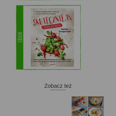
Zobacz też
Domowy ketchup (bez
Tarta francuska z
cukru)
cebulą i pomidorem