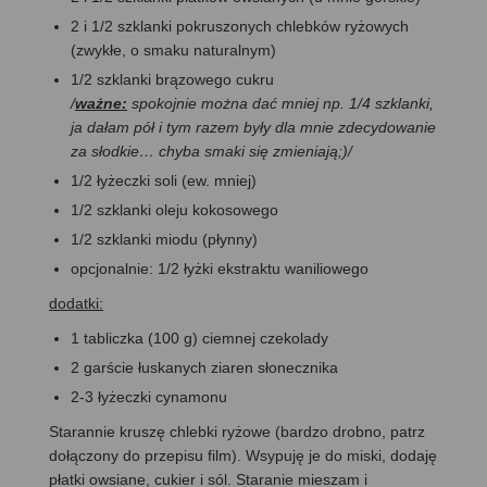
2 i 1/2 szklanki pokruszonych chlebków ryżowych
(zwykłe, o smaku naturalnym)
1/2 szklanki brązowego cukru
/
ważne:
spokojnie można dać mniej np. 1/4 szklanki,
ja dałam pół i tym razem były dla mnie zdecydowanie
za słodkie… chyba smaki się zmieniają;)/
1/2 łyżeczki soli (ew. mniej)
1/2 szklanki oleju kokosowego
1/2 szklanki miodu (płynny)
opcjonalnie: 1/2 łyżki ekstraktu waniliowego
dodatki:
1 tabliczka (100 g) ciemnej czekolady
2 garście łuskanych ziaren słonecznika
2-3 łyżeczki cynamonu
Starannie kruszę chlebki ryżowe (bardzo drobno, patrz
dołączony do przepisu film). Wsypuję je do miski, dodaję
płatki owsiane, cukier i sól. Staranie mieszam i