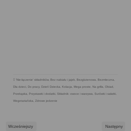
'Nie-łączenie' składników
,
Bez nabiału i jajek
,
Bezglutenowa
,
Bezmleczna
,
Dla dzieci
,
Do pracy
,
Dzień Dziecka
,
Kolacja
,
Mega proste
,
Na grilla
,
Obiad
,
Przekąska
,
Przystawki i dodatki
,
Składnik: owoce i warzywa
,
Surówki i sałatki
,
Wegetariańska
,
Zdrowe jedzenie
Wcześniejszy
Następny