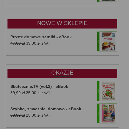
od
15,00 zł
do
NOWE W SKLEPIE
50,00 zł
Proste domowe serniki - eBook
Pierwotna
Aktualna
47,00
zł
39,00
zł
z VAT
cena
cena
wynosiła:
wynosi:
47,00 zł.
39,00 zł.
OKAZJE
Skutecznie.TV (vol.2) - eBook
Pierwotna
Aktualna
39,99
zł
25,00
zł
z VAT
cena
cena
wynosiła:
wynosi:
Szybko, smacznie, domowo - eBook
39,99 zł.
25,00 zł.
Pierwotna
Aktualna
39,99
zł
25,00
zł
z VAT
cena
cena
wynosiła:
wynosi: