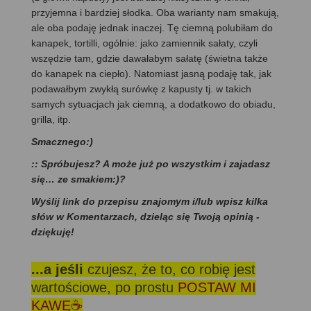
przyjemna i bardziej słodka. Oba warianty nam smakują,
ale oba podaję jednak inaczej. Tę ciemną polubiłam do
kanapek, tortilli, ogólnie: jako zamiennik sałaty, czyli
wszędzie tam, gdzie dawałabym sałatę (świetna także
do kanapek na ciepło). Natomiast jasną podaję tak, jak
podawałbym zwykłą surówkę z kapusty tj. w takich
samych sytuacjach jak ciemną, a dodatkowo do obiadu,
grilla, itp.
Smacznego:)
:: Spróbujesz? A może już po wszystkim i zajadasz
się… ze smakiem:)?
Wyślij link do przepisu znajomym i/lub wpisz kilka
słów w Komentarzach, dzieląc się Twoją opinią -
dziękuję!
...a jeśli
czujesz, że to, co robię jest
wartościowe, po prostu
POSTAW MI
KAWĘ☕