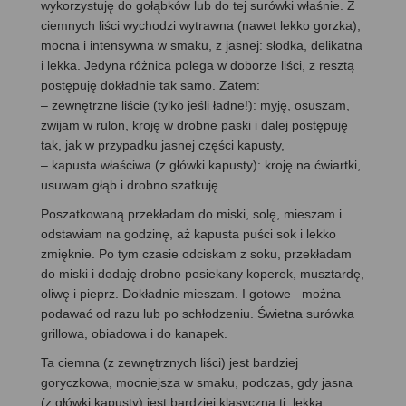
wykorzystuję do gołąbków lub do tej surówki właśnie. Z
ciemnych liści wychodzi wytrawna (nawet lekko gorzka),
mocna i intensywna w smaku, z jasnej: słodka, delikatna
i lekka. Jedyna różnica polega w doborze liści, z resztą
postępuję dokładnie tak samo. Zatem:
– zewnętrzne liście (tylko jeśli ładne!): myję, osuszam,
zwijam w rulon, kroję w drobne paski i dalej postępuję
tak, jak w przypadku jasnej części kapusty,
– kapusta właściwa (z główki kapusty): kroję na ćwiartki,
usuwam głąb i drobno szatkuję.
Poszatkowaną przekładam do miski, solę, mieszam i
odstawiam na godzinę, aż kapusta puści sok i lekko
zmięknie. Po tym czasie odciskam z soku, przekładam
do miski i dodaję drobno posiekany koperek, musztardę,
oliwę i pieprz. Dokładnie mieszam. I gotowe –można
podawać od razu lub po schłodzeniu. Świetna surówka
grillowa, obiadowa i do kanapek.
Ta ciemna (z zewnętrznych liści) jest bardziej
goryczkowa, mocniejsza w smaku, podczas, gdy jasna
(z główki kapusty) jest bardziej klasyczna tj. lekka,