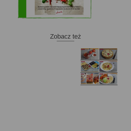
Zobacz też
Domowy ketchup (bez
Tarta francuska z
cukru)
cebulą i pomidorem
Zupa kurkowa z
Domowe żelki
selerem i pietruszką
Zapiekany naleśnik z
mięsem i pieczarkami. I
Gołąbki z cukinii
prosta sałatka
Najprostszy klasyczny
chlebek bananowy
Kotlety ruskie
(zawsze się uda!)