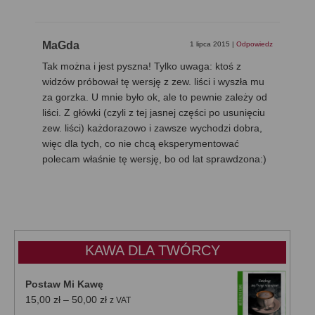
MaGda
1 lipca 2015
|
Odpowiedz
Tak można i jest pyszna! Tylko uwaga: ktoś z
widzów próbował tę wersję z zew. liści i wyszła mu
za gorzka. U mnie było ok, ale to pewnie zależy od
liści. Z główki (czyli z tej jasnej części po usunięciu
zew. liści) każdorazowo i zawsze wychodzi dobra,
więc dla tych, co nie chcą eksperymentować
polecam właśnie tę wersję, bo od lat sprawdzona:)
KAWA DLA TWÓRCY
Postaw Mi Kawę
Zakres
15,00
zł
–
50,00
zł
z VAT
cen: