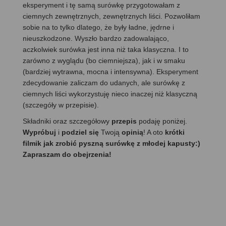
eksperyment i tę samą surówkę przygotowałam z
ciemnych zewnętrznych, zewnętrznych liści. Pozwoliłam
sobie na to tylko dlatego, że były ładne, jędrne i
nieuszkodzone. Wyszło bardzo zadowalająco,
aczkolwiek surówka jest inna niż taka klasyczna. I to
zarówno z wyglądu (bo ciemniejsza), jak i w smaku
(bardziej wytrawna, mocna i intensywna). Eksperyment
zdecydowanie zaliczam do udanych, ale surówkę z
ciemnych liści wykorzystuję nieco inaczej niż klasyczną
(szczegóły w przepisie).
Składniki oraz szczegółowy
przepis
podaję poniżej.
Wypróbuj
i
podziel się
Twoją
opinią
! A oto
krótki
filmik jak zrobić pyszną surówkę z młodej kapusty:)
Zapraszam do obejrzenia!