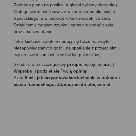
Żadnego planu na posiłek, a głodni byliśmy okropnie:)
Dlatego warto mieć zawsze w zamrażarce płat ciasta
francuskiego, a w lodówce kilka kiełbasek lub sera.
Dzięki temu mogłam szybko i sprawnie podać ciepłe
oraz smaczne danie.
Takie kiełbaski świetnie nadają się także na wizytę
niezapowiedzianych gości, na spotkanie z przyjaciółmi
czy do piwka zamiast czipsów lub paluszków:)
Składniki oraz szczegółowy
przepis
podaję poniżej:)
Wypróbuj
i
podziel się
Twoją
opinią
!
A oto
filmik jak przygotowałam kiełbaski w rurkach z
ciasta francuskiego. Zapraszam do obejrzenia!