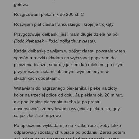
gotowe.
Rozgrzewam piekarnik do 200 st. C
Rozwijam płat ciasta francuskiego i kroję je trójkąty.
Przygotowuję kiełbaski, jeśli mam długie dzielę na pół
(ilość kiełbasek = ilości trójkątów z ciasta)
.
Każdą kiełbaskę zawijam w trójkąt ciasta, powstałe w ten
sposób rureczki układam na wyłożonej papierem do
pieczenia blasze, smaruję jajkiem lub mlekiem, po czym
przyprószam ziołami lub innymi wymienionymi w
składnikach dodatkami.
Wstawiam do nagrzanego piekarnika i piekę na złoty
kolor na trzeciej półce od dołu. Ja piekłam ok. 20 minut,
ale pod koniec pieczenia trzeba je po prostu
obserwować i zdecydować o wyjęciu z piekarnika, gdy
są już złociście brązowe.
Po upieczeniu wykładam je na kratkę-ruszt, żeby lekko
odparowały i zostały chrupiące po podaniu. Zaraz potem
wykładam na wygrzany talerz i od razu podaję –same