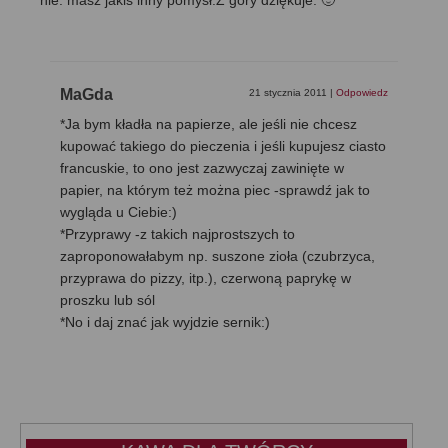
nie. masz jakiś inny pomysł.Z góry dziękuje. 🙂
MaGda
21 stycznia 2011
|
Odpowiedz
*Ja bym kładła na papierze, ale jeśli nie chcesz
kupować takiego do pieczenia i jeśli kupujesz ciasto
francuskie, to ono jest zazwyczaj zawinięte w
papier, na którym też można piec -sprawdź jak to
wygląda u Ciebie:)
*Przyprawy -z takich najprostszych to
zaproponowałabym np. suszone zioła (czubrzyca,
przyprawa do pizzy, itp.), czerwoną paprykę w
proszku lub sól
*No i daj znać jak wyjdzie sernik:)