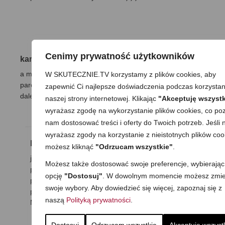
Cenimy prywatność użytkowników
karol
8 kwietnia 2011
|
Odpowiedz
a mogę dac ser np;
W SKUTECZNIE.TV korzystamy z plików cookies, aby
parówki owinąć w ser a potem w ciasto francuskie i tak
zapewnić Ci najlepsze doświadczenia podczas korzystan
dalej według pani przepisu?
naszej strony internetowej. Klikając
"Akceptuję wszystk
wyrażasz zgodę na wykorzystanie plików cookies, co poz
nam dostosować treści i oferty do Twoich potrzeb. Jeśli n
wyrażasz zgody na korzystanie z nieistotnych plików coo
MaGda
8 kwietnia 2011
|
Odpowiedz
możesz kliknąć
"Odrzucam wszystkie"
.
jak najbardziej:) co więcej tak jest bardzo
Możesz także dostosować swoje preferencje, wybierając
pysznie:):):) ja nie miałam akurat sera (to był
opcję
"Dostosuj"
. W dowolnym momencie możesz zmie
posiłek na szybko), więc zrobiłam wersję mega-
swoje wybory. Aby dowiedzieć się więcej, zapoznaj się z
podstawową:)
naszą
Polityką prywatności
.
M.
Dostosuj
Odrzucam wszystkie
Akceptuję wszyst