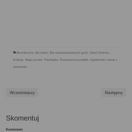
Bezmleczna
,
Dla dzieci
,
Dla niespodziewanych gości
,
Dzień Dziecka
,
Kolacja
,
Mega proste
,
Przekąska
,
Romantyczny posiłek
,
Zapiekanki i dania z
piekarnika
Wcześniejszy
Następny
Skomentuj
Komentarz