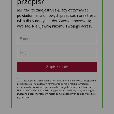
przepis?
Jeśli tak, to zarejestruj się, aby otrzymywać
powiadomienia o nowych przepisach oraz treści
tylko dla Subskrybentów. Zawsze możesz się
wypisać. Nie ujawnię nikomu Twojego adresu.
Zapisz mnie
Chcę zapisać się na newsletter, a co za tym idzie, wyrażam zgodę na
przesyłanie mi na podany w formularzu adres e-mail informacji o
upominkach, nowościach, produktach, usługach, promocjach i ofertach
Skutecznie.Tv Wiem, że zgodę mogę w każdej chwili wycofać, a szczegóły
związane z przetwarzaniem moich danych osobowych znajdę w Polityce
prywatności.