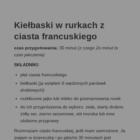
Kiełbaski w rurkach z
ciasta francuskiego
czas przygotowania:
30 minut
(z czego 2o minut to
czas pieczenia)
SKŁADNIKI:
płat ciasta francuskiego
kiełbaski
(ja wzięłam 6 wędzonych parówek
drobiowych)
rozkłócone jajko lub mleko do posmarowania rurek
do ich przyprószenia do wyboru: zioła, starty drobno
żółty ser, ziarno sezamowe, sól morska lub inne
ulubione przyprawy
Rozmrażam ciasto francuskiej, jeśli mam zamrożone. Ja
zwijam w ściereczkę i po jakichś 30 minutach jest