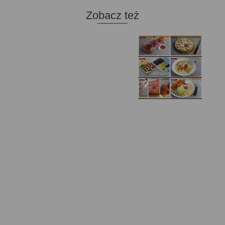
Zobacz też
Domowy ketchup (bez
Tarta francuska z
cukru)
cebulą i pomidorem
Zupa kurkowa z
Domowe żelki
selerem i pietruszką
Zapiekany naleśnik z
mięsem i pieczarkami. I
Gołąbki z cukinii
prosta sałatka
Najprostszy klasyczny
chlebek bananowy
Kotlety ruskie
(zawsze się uda!)