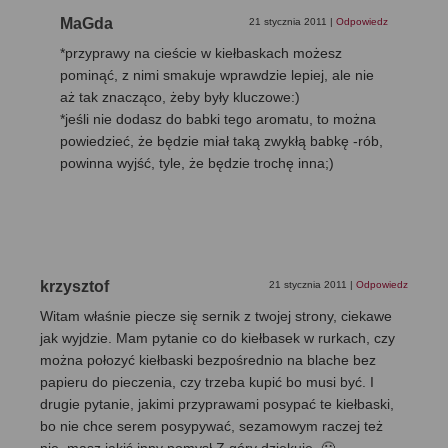
MaGda
21 stycznia 2011
|
Odpowiedz
*przyprawy na cieście w kiełbaskach możesz
pominąć, z nimi smakuje wprawdzie lepiej, ale nie
aż tak znacząco, żeby były kluczowe:)
*jeśli nie dodasz do babki tego aromatu, to można
powiedzieć, że będzie miał taką zwykłą babkę -rób,
powinna wyjść, tyle, że będzie trochę inna;)
krzysztof
21 stycznia 2011
|
Odpowiedz
Witam właśnie piecze się sernik z twojej strony, ciekawe
jak wyjdzie. Mam pytanie co do kiełbasek w rurkach, czy
można połozyć kiełbaski bezpośrednio na blache bez
papieru do pieczenia, czy trzeba kupić bo musi być. I
drugie pytanie, jakimi przyprawami posypać te kiełbaski,
bo nie chce serem posypywać, sezamowym raczej też