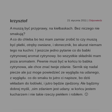
krzysztof
21 stycznia 2011
|
Odpowiedz
A muszą być przyprawy, na kiełbaskach. Bez niczego nie
smakują?
A co do chleba bo tez mam zamiar zrobić to czy muszą
być płatki, otręby owsiane, i słonecznik, bo akurat niemam
tego na kuchni. I jeszcze jedno pytanie co do babki
cytrynowej aromat cytrynowy. bo wszystkie składniki mam
poza aromatem. Pewnie musi być w końcu to babka
cytrynowa, ale chce znać twoje zdanie. Sernik się nadal
piecze ale juz moge powiedzieć ze wygląda na udanego,
z wyglądu. co do smaku to jutro ci napisze, bo dziś
wkładam do lodówki, i jutro będzie zjedzony. Ale bądzmy
dobrej myśli, ,oim zdaniem jest udany. w końcu jestem
kucharzem i nie takie rzeczy piekłem i robiłem. 🙂