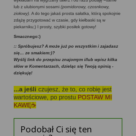
lub z ulubionymi sosami
(pomidorowy, czosnkowy,
ziołowy)
. A do tego jakaś prosta sałatka, którą spokojnie
zdążę przygotować w czasie, gdy kiełbaski są w
piekarniku;) I prosty, szybki posiłek gotowy!
Smacznego:)
:: Spróbujesz? A może już po wszystkim i zajadasz
się… ze smakiem:)?
Wyślij link do przepisu znajomym i/lub wpisz kilka
słów w Komentarzach, dzieląc się Twoją opinią -
dziękuję!
...a jeśli
czujesz, że to, co robię jest
wartościowe, po prostu
POSTAW MI
KAWĘ☕
Podobał Ci się ten