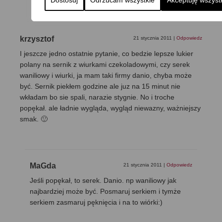
krzysztof
21 stycznia 2011
|
Odpowiedz
I jeszcze jedno ostatnie pytanie, co bedzie lepsze lukier
polany na sernik z wiurkami czekoladowymi, czy serek
waniliowy i wiurki, ja mam taki firmy danio, chyba może
być. Sernik piekłem godzine ale juz na 15 minut nie
wkładam bo sie spali, narazie stygnie. No i troche
popękał. ale ładnie wygląda, wygląd niewazny, ważniejszy
smak. 🙂
MaGda
21 stycznia 2011
|
Odpowiedz
Jeśli popękał, to serek. Danio. np waniliowy jak
najbardziej może być. Posmaruj serkiem i tymże
serkiem zasmaruj pęknięcia i na to wiórki:)