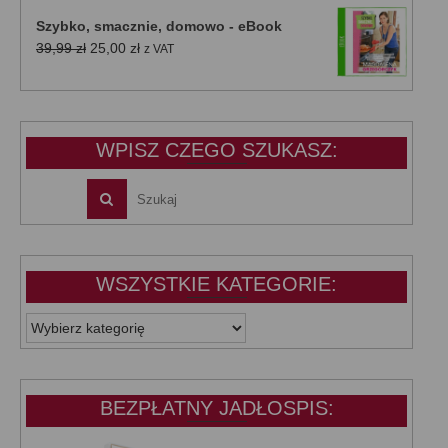
wynosiła:
wynosi:
Szybko, smacznie, domowo - eBook
39,99 zł.
25,00 zł.
Pierwotna
Aktualna
39,99
zł
25,00
zł
z VAT
cena
cena
wynosiła:
wynosi:
39,99 zł.
25,00 zł.
WPISZ CZEGO SZUKASZ:
WSZYSTKIE KATEGORIE:
WSZYSTKIE
KATEGORIE:
BEZPŁATNY JADŁOSPIS: