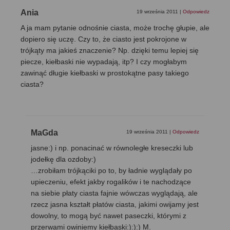
Ania
19 września 2011
|
Odpowiedz
A ja mam pytanie odnośnie ciasta, może trochę głupie, ale
dopiero się uczę. Czy to, że ciasto jest pokrojone w
trójkąty ma jakieś znaczenie? Np. dzięki temu lepiej się
piecze, kiełbaski nie wypadają, itp? I czy mogłabym
zawinąć długie kiełbaski w prostokątne pasy takiego
ciasta?
MaGda
19 września 2011
|
Odpowiedz
jasne:) i np. ponacinać w równoległe kreseczki lub
jodełkę dla ozdoby:)
…zrobiłam trójkąciki po to, by ładnie wyglądały po
upieczeniu, efekt jakby rogalików i te nachodzące
na siebie płaty ciasta fajnie wówczas wyglądają, ale
rzecz jasna kształt płatów ciasta, jakimi owijamy jest
dowolny, to mogą być nawet paseczki, którymi z
przerwami owiniemy kiełbaski:):):) M.