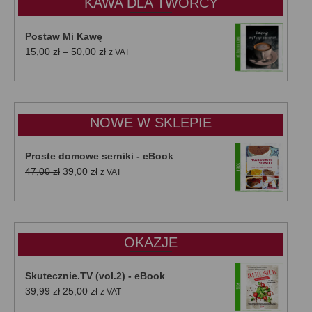
KAWA DLA TWÓRCY
Postaw Mi Kawę
Zakres
15,00
zł
–
50,00
zł
z VAT
cen:
od
15,00 zł
do
NOWE W SKLEPIE
50,00 zł
Proste domowe serniki - eBook
Pierwotna
Aktualna
47,00
zł
39,00
zł
z VAT
cena
cena
wynosiła:
wynosi:
47,00 zł.
39,00 zł.
OKAZJE
Skutecznie.TV (vol.2) - eBook
Pierwotna
Aktualna
39,99
zł
25,00
zł
z VAT
cena
cena