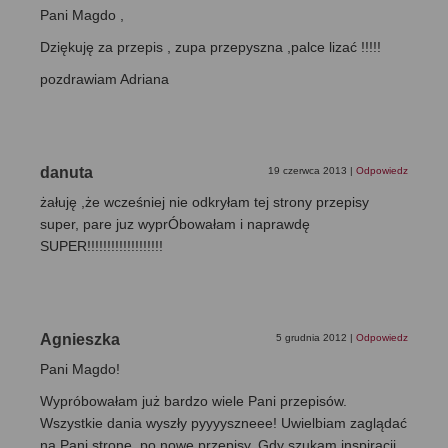
Pani Magdo ,
Dziękuję za przepis , zupa przepyszna ,palce lizać !!!!!
pozdrawiam Adriana
danuta
19 czerwca 2013
|
Odpowiedz
żałuję ,że wcześniej nie odkryłam tej strony przepisy
super, pare juz wyprÓbowałam i naprawdę
SUPER!!!!!!!!!!!!!!!!!!!
Agnieszka
5 grudnia 2012
|
Odpowiedz
Pani Magdo!
Wypróbowałam już bardzo wiele Pani przepisów.
Wszystkie dania wyszły pyyyyszneee! Uwielbiam zaglądać
na Pani stronę, po nowe przepisy. Gdy szukam inspiracji,