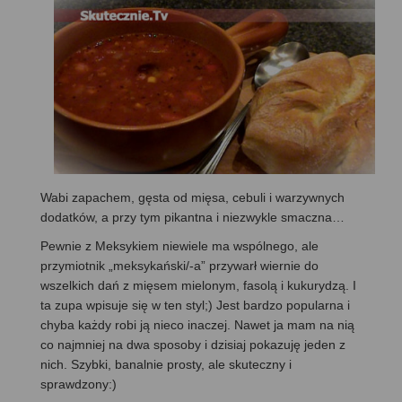
Wabi zapachem, gęsta od mięsa, cebuli i warzywnych
dodatków, a przy tym pikantna i niezwykle smaczna…
Pewnie z Meksykiem niewiele ma wspólnego, ale
przymiotnik „meksykański/-a” przywarł wiernie do
wszelkich dań z mięsem mielonym, fasolą i kukurydzą. I
ta zupa wpisuje się w ten styl;) Jest bardzo popularna i
chyba każdy robi ją nieco inaczej. Nawet ja mam na nią
co najmniej na dwa sposoby i dzisiaj pokazuję jeden z
nich. Szybki, banalnie prosty, ale skuteczny i
sprawdzony:)