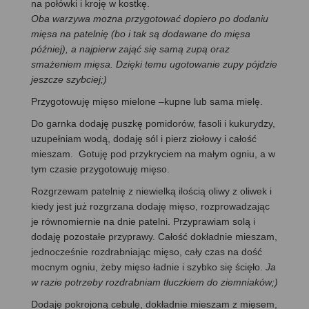
na połówki i kroję w kostkę.
Oba warzywa można przygotować dopiero po dodaniu
mięsa na patelnię (bo i tak są dodawane do mięsa
później), a najpierw zająć się samą zupą oraz
smażeniem mięsa. Dzięki temu ugotowanie zupy pójdzie
jeszcze szybciej;)
Przygotowuję mięso mielone –kupne lub sama mielę.
Do garnka dodaję puszkę pomidorów, fasoli i kukurydzy,
uzupełniam wodą, dodaję sól i pierz ziołowy i całość
mieszam. Gotuję pod przykryciem na małym ogniu, a w
tym czasie przygotowuję mięso.
Rozgrzewam patelnię z niewielką ilością oliwy z oliwek i
kiedy jest już rozgrzana dodaję mięso, rozprowadzając
je równomiernie na dnie patelni. Przyprawiam solą i
dodaję pozostałe przyprawy. Całość dokładnie mieszam,
jednocześnie rozdrabniając mięso, cały czas na dość
mocnym ogniu, żeby mięso ładnie i szybko się ścięło.
Ja
w razie potrzeby rozdrabniam tłuczkiem do ziemniaków;)
Dodaję pokrojoną cebulę, dokładnie mieszam z mięsem,