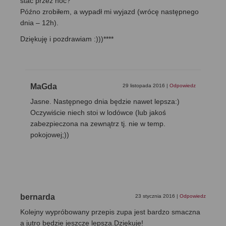
stać przez noc?
Późno zrobiłem, a wypadł mi wyjazd (wrócę następnego
dnia – 12h).
Dziękuję i pozdrawiam :)))****
MaGda
29 listopada 2016
|
Odpowiedz
Jasne. Następnego dnia będzie nawet lepsza:)
Oczywiście niech stoi w lodówce (lub jakoś
zabezpieczona na zewnątrz tj. nie w temp.
pokojowej;))
bernarda
23 stycznia 2016
|
Odpowiedz
Kolejny wypróbowany przepis zupa jest bardzo smaczna
a jutro będzie jeszcze lepsza.Dziękuje!