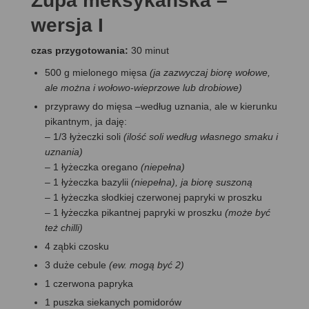
Zupa meksykańska –
wersja I
czas przygotowania:
30 minut
500 g mielonego mięsa
(ja zazwyczaj biorę wołowe,
ale można i wołowo-wieprzowe lub drobiowe)
przyprawy do mięsa –według uznania, ale w kierunku
pikantnym, ja daję:
– 1/3 łyżeczki soli
(ilość soli według własnego smaku i
uznania)
–
1 łyżeczka oregano
(niepełna)
– 1 łyżeczka bazylii
(niepełna), ja biorę suszoną
–
1 łyżeczka słodkiej czerwonej papryki w proszku
–
1 łyżeczka pikantnej papryki w proszku
(może być
też chilli)
4 ząbki czosku
3 duże cebule
(ew. mogą być 2)
1 czerwona papryka
1 puszka siekanych pomidorów