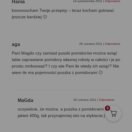
Hania
14 października 2011
|
Odpowiedz
koooooocham Twoje przepisy – teraz kocham gotować
jeszcze bardziej 🙂
aga
26 czerwca 2011
|
Odpowiedz
Pani Magdo czy zamiast puszki pomidorów można wziąć
takie zaprawiane pomidory własnej roboty w całości i je po
prostu zmiksować? I czy wie Pani ile wtedy ich wziąć? Nie
wiem ile ma pojemności puszka z pomidorami 🙁
MaGda
26 czerwca 2011
|
Odpowiedz
0
oczywiście, że można. a puszka z pomidorami ma
jakieś 400g, tak przynajmniej stoi na etykiecie;) M.