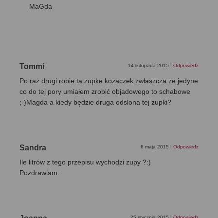
MaGda
Tommi
14 listopada 2015
|
Odpowiedz
Po raz drugi robie ta zupke kozaczek zwłaszcza ze jedyne
co do tej pory umiałem zrobić objadowego to schabowe
;-)Magda a kiedy będzie druga odslona tej zupki?
Sandra
6 maja 2015
|
Odpowiedz
Ile litrów z tego przepisu wychodzi zupy ?:)
Pozdrawiam.
25 stycznia 2015
|
Odpowiedz