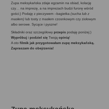
Zupa meksykańska zdaje egzamin na obiad, kolację
czy… na imprezę, a na imprezach budzi furorę wśród
gości;) Podaję z pieczywem –bagietka
(sucha lub z
masłem)
lub tosty z masłem czosnkowym czy ziołowym
albo serowe. Sycące i pyszne!
Składniki oraz szczegółowy
przepis
podaję poniżej:)
Wypróbuj
i
podziel się
Twoją
opinią
!
A oto
filmik jak przygotowałam zupę meksykańską.
Zapraszam do obejrzenia!