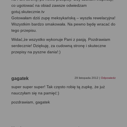
co ugotować na obiad zawsze odwiedzam
gotuj.skutecznie.tv
Gotowałam dziś zupę meksykańską – wyszła rewelacyjna!
Wszystkim bardzo smakowała. Na pewno będę wracać do
tego przepisu.
Widać,że wszystko wykonuje Pani z pasją. Pozdrawiam
serdecznie! Dziękuję, za cudowną stronę i skuteczne
przepisy na pyszne dania!:)
gagatek
29 listopada 2012
|
Odpowiedz
super super super! Tak często robię tą zupkę, że już
nauczyłam się na pamięć:)
pozdrawiam, gagatek