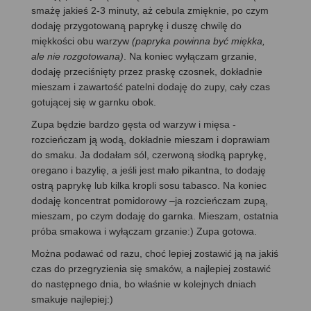
smażę jakieś 2-3 minuty, aż cebula zmięknie, po czym
dodaję przygotowaną paprykę i duszę chwilę do
miękkości obu warzyw
(papryka powinna być miękka,
ale nie rozgotowana)
. Na koniec wyłączam grzanie,
dodaję przeciśnięty przez praskę czosnek, dokładnie
mieszam i zawartość patelni dodaję do zupy, cały czas
gotującej się w garnku obok.
Zupa będzie bardzo gęsta od warzyw i mięsa -
rozcieńczam ją wodą, dokładnie mieszam i doprawiam
do smaku. Ja dodałam sól, czerwoną słodką paprykę,
oregano i bazylię, a jeśli jest mało pikantna, to dodaję
ostrą paprykę lub kilka kropli sosu tabasco. Na koniec
dodaję koncentrat pomidorowy –ja rozcieńczam zupą,
mieszam, po czym dodaję do garnka. Mieszam, ostatnia
próba smakowa i wyłączam grzanie:) Zupa gotowa.
Można podawać od razu, choć lepiej zostawić ją na jakiś
czas do przegryzienia się smaków, a najlepiej zostawić
do następnego dnia, bo właśnie w kolejnych dniach
smakuje najlepiej:)