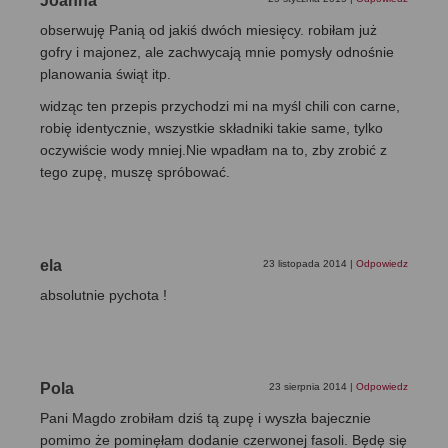
Joanna
obserwuję Panią od jakiś dwóch miesięcy. robiłam już
gofry i majonez, ale zachwycają mnie pomysły odnośnie
planowania świąt itp.
widząc ten przepis przychodzi mi na myśl chili con carne,
robię identycznie, wszystkie składniki takie same, tylko
oczywiście wody mniej.Nie wpadłam na to, zby zrobić z
tego zupę, muszę spróbować.
ela
23 listopada 2014
|
Odpowiedz
absolutnie pychota !
Pola
23 sierpnia 2014
|
Odpowiedz
Pani Magdo zrobiłam dziś tą zupę i wyszła bajecznie
pomimo że pominęłam dodanie czerwonej fasoli. Będę się