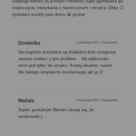
Dziękuję bardzo za przepis! Pierwsza zupa ugotowana po
rozpoczęciu mieszkania z narzeczonym i strzał w 10tkę 🙂
zyskałam punkty pani domu 😀 pycha!
Dominika
1 września 2017
|
Odpowiedz
Szczególnie przydatne są dokładne ilości przypraw,
zawsze miałam z tym problem… Na większości
stron jest tylko 'do smaku’. A tutaj idealnie, nawet
dla takiego antytalentu kuchennego jak ja 🙂
MaGda
1 września 2017
|
Odpowiedz
Super, gratulacje! Bardzo cieszę się, że
smakowało;)