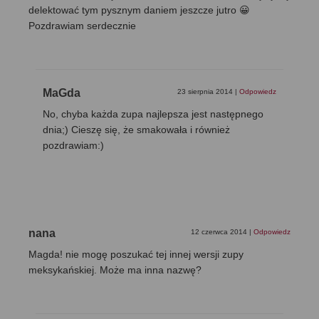
delektować tym pysznym daniem jeszcze jutro 😀
Pozdrawiam serdecznie
MaGda
23 sierpnia 2014
|
Odpowiedz
No, chyba każda zupa najlepsza jest następnego
dnia;) Cieszę się, że smakowała i również
pozdrawiam:)
nana
12 czerwca 2014
|
Odpowiedz
Magda! nie mogę poszukać tej innej wersji zupy
meksykańskiej. Może ma inna nazwę?