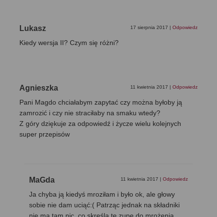
Lukasz
17 sierpnia 2017
|
Odpowiedz
Kiedy wersja II? Czym się różni?
Agnieszka
11 kwietnia 2017
|
Odpowiedz
Pani Magdo chciałabym zapytać czy można byłoby ją
zamrozić i czy nie straciłaby na smaku wtedy?
Z góry dziękuje za odpowiedź i życze wielu kolejnych
super przepisów
MaGda
11 kwietnia 2017
|
Odpowiedz
Ja chyba ją kiedyś mroziłam i było ok, ale głowy
sobie nie dam uciąć:( Patrząc jednak na składniki
nie ma tam nic, co skreśla tę zupę do mrożenia