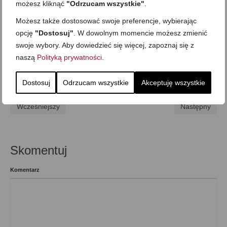
możesz kliknąć
"Odrzucam wszystkie"
.
Możesz także dostosować swoje preferencje, wybierając
opcję
"Dostosuj"
. W dowolnym momencie możesz zmienić
Bezglutenowa
,
Dania jednogarnkowe
,
Dla niespodziewanych gości
,
swoje wybory. Aby dowiedzieć się więcej, zapoznaj się z
Kolacja
,
Mega proste
,
Obiad
,
Składnik: drób
,
Składnik: wołowina
,
Sylwester i
naszą
Polityką prywatności
.
inne imprezowe
,
Zupy i gulasze
Dostosuj
Odrzucam wszystkie
Akceptuję wszystkie
Wcześniejszy
Następny
Skomentuj
Komentarz