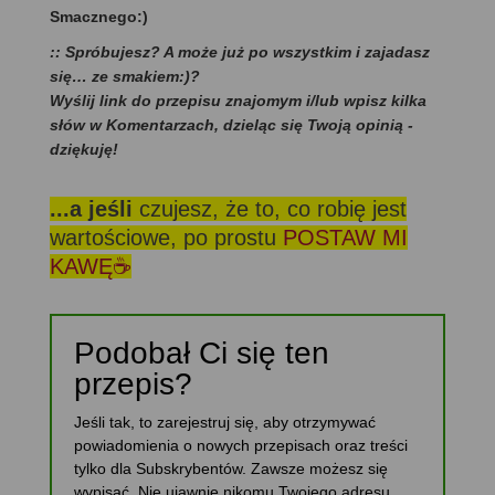
Smacznego:)
:: Spróbujesz? A może już po wszystkim i zajadasz
się… ze smakiem:)?
Wyślij link do przepisu znajomym i/lub wpisz kilka
słów w Komentarzach, dzieląc się Twoją opinią -
dziękuję!
...a jeśli
czujesz, że to, co robię jest
wartościowe, po prostu
POSTAW MI
KAWĘ☕
Podobał Ci się ten
przepis?
Jeśli tak, to zarejestruj się, aby otrzymywać
powiadomienia o nowych przepisach oraz treści
tylko dla Subskrybentów. Zawsze możesz się
wypisać. Nie ujawnię nikomu Twojego adresu.