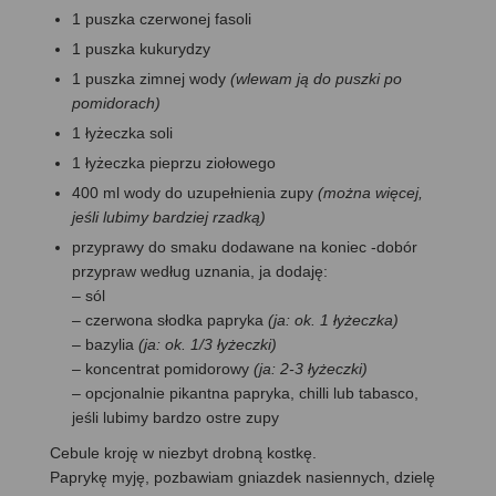
1 puszka czerwonej fasoli
1 puszka kukurydzy
1 puszka zimnej wody
(wlewam ją do puszki po
pomidorach)
1 łyżeczka soli
1 łyżeczka pieprzu ziołowego
400 ml wody do uzupełnienia zupy
(można więcej,
jeśli lubimy bardziej rzadką)
przyprawy do smaku dodawane na koniec -dobór
przypraw według uznania, ja dodaję:
– sól
– czerwona słodka papryka
(ja: ok. 1 łyżeczka)
– bazylia
(ja: ok. 1/3 łyżeczki)
– koncentrat pomidorowy
(ja: 2-3 łyżeczki)
– opcjonalnie pikantna papryka, chilli lub tabasco,
jeśli lubimy bardzo ostre zupy
Cebule kroję w niezbyt drobną kostkę.
Paprykę myję, pozbawiam gniazdek nasiennych, dzielę