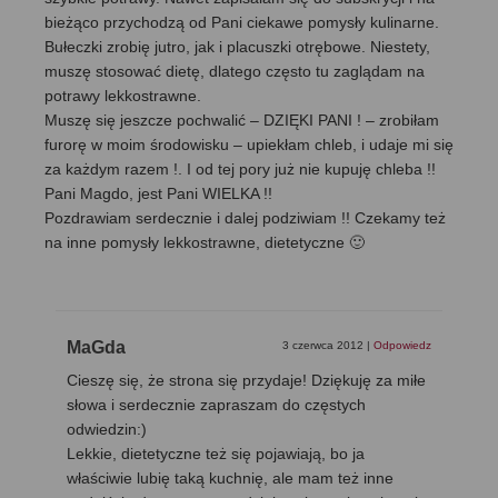
bieżąco przychodzą od Pani ciekawe pomysły kulinarne.
Bułeczki zrobię jutro, jak i placuszki otrębowe. Niestety,
muszę stosować dietę, dlatego często tu zaglądam na
potrawy lekkostrawne.
Muszę się jeszcze pochwalić – DZIĘKI PANI ! – zrobiłam
furorę w moim środowisku – upiekłam chleb, i udaje mi się
za każdym razem !. I od tej pory już nie kupuję chleba !!
Pani Magdo, jest Pani WIELKA !!
Pozdrawiam serdecznie i dalej podziwiam !! Czekamy też
na inne pomysły lekkostrawne, dietetyczne 🙂
MaGda
3 czerwca 2012
|
Odpowiedz
Cieszę się, że strona się przydaje! Dziękuję za miłe
słowa i serdecznie zapraszam do częstych
odwiedzin:)
Lekkie, dietetyczne też się pojawiają, bo ja
właściwie lubię taką kuchnię, ale mam też inne