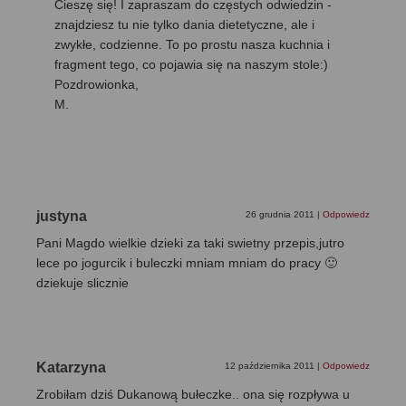
Cieszę się! I zapraszam do częstych odwiedzin -
znajdziesz tu nie tylko dania dietetyczne, ale i
zwykłe, codzienne. To po prostu nasza kuchnia i
fragment tego, co pojawia się na naszym stole:)
Pozdrowionka,
M.
justyna
26 grudnia 2011
|
Odpowiedz
Pani Magdo wielkie dzieki za taki swietny przepis,jutro
lece po jogurcik i buleczki mniam mniam do pracy 🙂
dziekuje slicznie
Katarzyna
12 października 2011
|
Odpowiedz
Zrobiłam dziś Dukanową bułeczke.. ona się rozpływa u