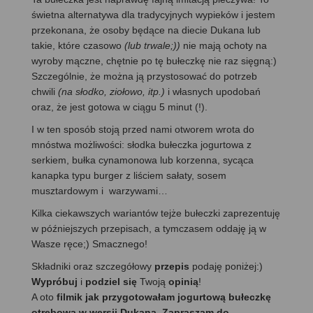
świetna alternatywa dla tradycyjnych wypieków i jestem
przekonana, że osoby będące na diecie Dukana lub
takie, które czasowo
(lub trwale;))
nie mają ochoty na
wyroby mączne, chętnie po tę bułeczkę nie raz sięgną:)
Szczególnie, że można ją przystosować do potrzeb
chwili
(na słodko, ziołowo, itp.)
i własnych upodobań
oraz, że jest gotowa w ciągu 5 minut (!).
I w ten sposób stoją przed nami otworem wrota do
mnóstwa możliwości: słodka bułeczka jogurtowa z
serkiem, bułka cynamonowa lub korzenna, sycąca
kanapka typu burger z liściem sałaty, sosem
musztardowym i warzywami…
Kilka ciekawszych wariantów tejże bułeczki zaprezentuję
w późniejszych przepisach, a tymczasem oddaję ją w
Wasze ręce;) Smacznego!
Składniki oraz szczegółowy
przepis
podaję poniżej:)
Wypróbuj
i
podziel się
Twoją
opinią
!
A oto
filmik jak przygotowałam jogurtową bułeczkę
otrębową w wersji Dukana. Zapraszam do