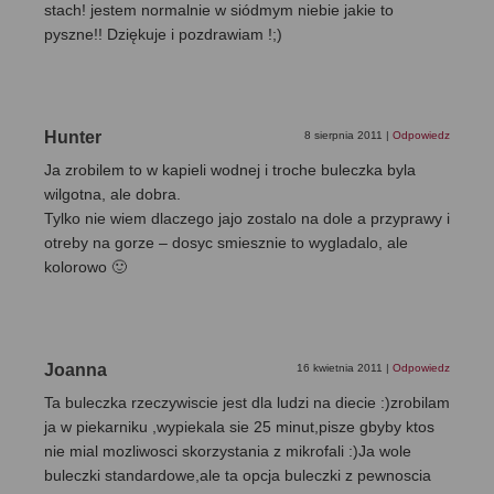
stach! jestem normalnie w siódmym niebie jakie to
pyszne!! Dziękuje i pozdrawiam !;)
Hunter
8 sierpnia 2011
|
Odpowiedz
Ja zrobilem to w kapieli wodnej i troche buleczka byla
wilgotna, ale dobra.
Tylko nie wiem dlaczego jajo zostalo na dole a przyprawy i
otreby na gorze – dosyc smiesznie to wygladalo, ale
kolorowo 🙂
Joanna
16 kwietnia 2011
|
Odpowiedz
Ta buleczka rzeczywiscie jest dla ludzi na diecie :)zrobilam
ja w piekarniku ,wypiekala sie 25 minut,pisze gbyby ktos
nie mial mozliwosci skorzystania z mikrofali :)Ja wole
buleczki standardowe,ale ta opcja buleczki z pewnoscia