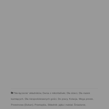
'Nie-łączenie' składników
,
Dania z mikrofalówki
,
Dla dzieci
,
Dla matek
karmiących
,
Dla niespodziewanych gości
,
Do pracy
,
Kolacja
,
Mega proste
,
Proteinowa (Dukan)
,
Przekąska
,
Składnik: jajka i nabiał
,
Śniadanie
,