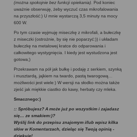
(można spokojnie bez funkcji opiekania)
. Pod koniec
uważnie obserwuję, żeby wyczuć czas mikrofalowania
na przyszłość:) U mnie wystarczą 3,5 minuty na mocy
600 W.
Po tym czasie wyjmuję miseczkę z mikrofali, a bułeczkę
z miseczki (ostrożnie, by się nie poparzyć:)) i układam
bułeczkę na metalowej kratce do odparowania i
całkowitego wystygnięcia. I kiedy jest wystudzona jest
gotowa;)
Przekrawam na pół jak bułkę i podaję z serkiem, szynką
i musztardą, jajkiem na twardo, pastą twarogową…
możliwości jest wiele:) W wersji na słodko można także
zjeść jak miękkie ciastko do kawy, herbaty czy mleka.
Smacznego:)
:: Spróbujesz? A może już po wszystkim i zajadasz
się… ze smakiem:)?
Wyślij link do przepisu znajomym i/lub wpisz kilka
słów w Komentarzach, dzieląc się Twoją opinią -
dziękuję!