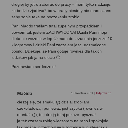
drugiej by jutro zabarac do pracy – mam tylko nadzieje,
ze bedzie zjadliwa? bo w pracy niestety nie mam szans
zeby sobie taka na poczekaniu zrobic.
Pani Magdo trafilam tutaj zupelnym przypadkiem I
powiem tak jestem ZACHWYCONA! Dzieki Pani moja
dieta nie wezmie w lep 🙂 mam do zrzucenia jeszcze 10
kilogramow I dzieki Pani zaczelam jesc urozmaicone
posilki. Dziekuje, ze Pani gotuje rowniez dla takich
ludzikow jak ja na diecie 🙂
Pozdrawiam serdecznie!
MaGda
13 kwietnia 2011
|
Odpowiedz
cieszę się, że smakują:) dzisiaj zrobiłam
czekoladową i ponieważ jest szybka (również w
montażu;)), to jutro ją tutaj pokażę -pyszna!
ja też czasem robię wieczorem na rano i spokojnie
tak można, przechowuję w lodówce w pudełeczku