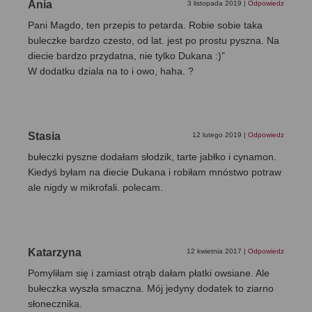
Ania
3 listopada 2019
|
Odpowiedz
Pani Magdo, ten przepis to petarda. Robie sobie taka
buleczke bardzo czesto, od lat. jest po prostu pyszna. Na
diecie bardzo przydatna, nie tylko Dukana :)”
W dodatku dziala na to i owo, haha. ?
Stasia
12 lutego 2019
|
Odpowiedz
bułeczki pyszne dodałam słodzik, tarte jabłko i cynamon.
Kiedyś byłam na diecie Dukana i robiłam mnóstwo potraw
ale nigdy w mikrofali. polecam.
Katarzyna
12 kwietnia 2017
|
Odpowiedz
Pomyliłam się i zamiast otrąb dałam płatki owsiane. Ale
bułeczka wyszła smaczna. Mój jedyny dodatek to ziarno
słonecznika.