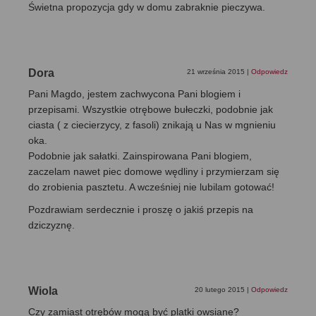
Świetna propozycja gdy w domu zabraknie pieczywa.
Dora
21 września 2015
|
Odpowiedz
Pani Magdo, jestem zachwycona Pani blogiem i
przepisami. Wszystkie otrębowe bułeczki, podobnie jak
ciasta ( z ciecierzycy, z fasoli) znikają u Nas w mgnieniu
oka.
Podobnie jak sałatki. Zainspirowana Pani blogiem,
zaczelam nawet piec domowe wędliny i przymierzam się
do zrobienia pasztetu. A wcześniej nie lubilam gotować!
Pozdrawiam serdecznie i proszę o jakiś przepis na
dziczyznę.
Wiola
20 lutego 2015
|
Odpowiedz
Czy zamiast otrębów mogą być platki owsiane?