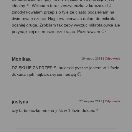
idealny..!!! Wcisnam teraz zeszyneczka z kurczaka 🙂
zmodyfikowalam przepis o tyle ze ciasto podzielilam na
dwie rowne czesci. Najpierw pierwsza dalam do mikrofali
pozniej druga. Zrobilam tak zeby wyczuc mikrofalowke ale
przynajkniej nie musze przekrajac. Pozdrawiam 🙂
Monikaa
19 lutego 2013
|
Odpowiedz
DZIĘKUJĘ ZA PRZEPIS, bułeczki pyszne jestem w 1 fazie
dukana i jak najbardziej się nadają 🙂
justyna
27 sierpnia 2012
|
Odpowiedz
czy tą bułeczkę można jeść w 1 fazie dukana?