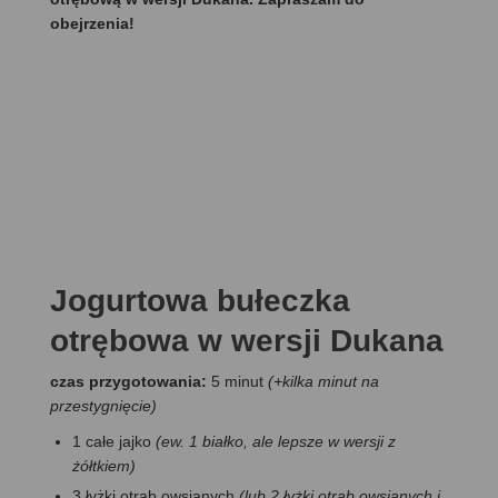
obejrzenia!
Jogurtowa bułeczka
otrębowa w wersji Dukana
czas przygotowania:
5 minut
(+kilka minut na
przestygnięcie)
1 całe jajko
(ew. 1 białko, ale lepsze w wersji z
żółtkiem)
3 łyżki otrąb owsianych
(lub 2 łyżki otrąb owsianych i