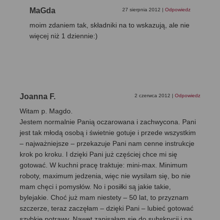
MaGda
27 sierpnia 2012
|
Odpowiedz
moim zdaniem tak, składniki na to wskazują, ale nie
więcej niż 1 dziennie:)
Joanna F.
2 czerwca 2012
|
Odpowiedz
Witam p. Magdo.
Jestem normalnie Panią oczarowana i zachwycona. Pani
jest tak młodą osobą i świetnie gotuje i przede wszystkim
– najważniejsze – przekazuje Pani nam cenne instrukcje
krok po kroku. I dzięki Pani już częściej chce mi się
gotować. W kuchni pracę traktuje: mini-max. Minimum
roboty, maximum jedzenia, więc nie wysilam się, bo nie
mam chęci i pomysłów. No i posiłki są jakie takie,
bylejakie. Choć już mam niestety – 50 lat, to przyznam
szczerze, teraz zaczęłam – dzięki Pani – lubieć gotować
szybkie potrawy. Nawet zapisałam się do subskrycji i na