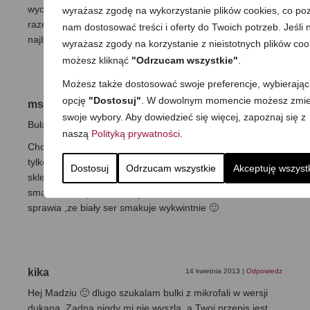
wychodzi przepyszna:))) szybko się robi i za każdym
wyrażasz zgodę na wykorzystanie plików cookies, co poz
razem dzięki dodatkowym składnikom wychodzi inna:)
nam dostosować treści i oferty do Twoich potrzeb. Jeśli n
najbardziej lubię z tymiankiem:)) dziękuję za przepis:)
wyrażasz zgody na korzystanie z nieistotnych plików coo
możesz kliknąć
"Odrzucam wszystkie"
.
Możesz także dostosować swoje preferencje, wybierając
opcję
"Dostosuj"
. W dowolnym momencie możesz zmie
mszumka
10 maja 2013
|
Odpowiedz
swoje wybory. Aby dowiedzieć się więcej, zapoznaj się z
Bułaczka rewelacja !!!!
naszą
Polityką prywatności
.
Chciałabym natomist zarekomendować od siebie dodanie
tylko odrobiny soli i szczyptę czarnuszki ( do kupienia w
Dostosuj
Odrzucam wszystkie
Akceptuję wszyst
sklepach ze zdrową żywnością).Nadaje ona orzechowy
smak ,zresztą czarnuszkę dodaje do wszystkiego –
sprawia ,ze biały ser smakuje wykwintnie 🙂
kika
14 kwietnia 2013
|
Odpowiedz
Hej Madziu 🙂 dlugo szukalam bulki z mikrofali w wersji
dukana. Zadna nigdy mi nie wyszla, a Twoj przepis jest