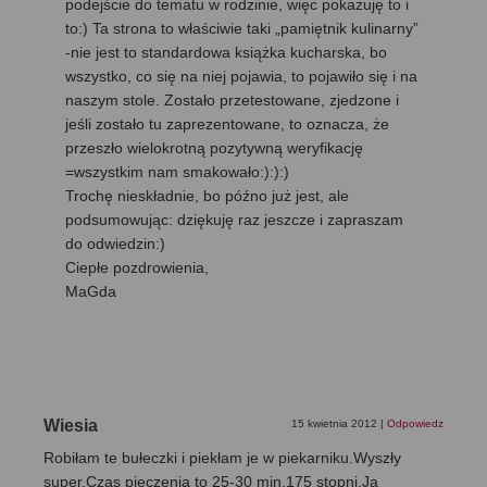
podejście do tematu w rodzinie, więc pokazuję to i
to:) Ta strona to właściwie taki „pamiętnik kulinarny”
-nie jest to standardowa książka kucharska, bo
wszystko, co się na niej pojawia, to pojawiło się i na
naszym stole. Zostało przetestowane, zjedzone i
jeśli zostało tu zaprezentowane, to oznacza, że
przeszło wielokrotną pozytywną weryfikację
=wszystkim nam smakowało:):):)
Trochę nieskładnie, bo późno już jest, ale
podsumowując: dziękuję raz jeszcze i zapraszam
do odwiedzin:)
Ciepłe pozdrowienia,
MaGda
Wiesia
15 kwietnia 2012
|
Odpowiedz
Robiłam te bułeczki i piekłam je w piekarniku.Wyszły
super.Czas pieczenia to 25-30 min.175 stopni.Ja