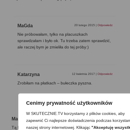
MaGda
20 lutego 2015
|
Odpowiedz
Nie próbowałam, tylko na placuszkach
sprawdzałam i było ok. Tu trzeba zatem sprawdzić,
ale raczej bym je zmieliła do tej próby:)
Katarzyna
12 kwietnia 2017
|
Odpowiedz
Zrobiłam na płatkach – bułeczka pyszna.
Cenimy prywatność użytkowników
W SKUTECZNIE.TV korzystamy z plików cookies, aby
Malwina
11 kwietnia 2014
|
Odpowiedz
zapewnić Ci najlepsze doświadczenia podczas korzystan
naszej strony internetowej. Klikając
"Akceptuję wszystk
Tą bułeczkę robiłam już kilka razy i za każdym razem