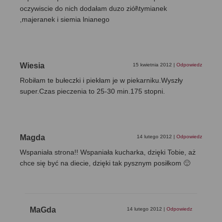
oczywiscie do nich dodałam duzo ziół\tymianek
,majeranek i siemia lnianego
Wiesia
15 kwietnia 2012
|
Odpowiedz
Robiłam te bułeczki i piekłam je w piekarniku.Wyszły
super.Czas pieczenia to 25-30 min.175 stopni.
Magda
14 lutego 2012
|
Odpowiedz
Wspaniała strona!! Wspaniała kucharka, dzięki Tobie, aż
chce się być na diecie, dzięki tak pysznym posiłkom 🙂
MaGda
14 lutego 2012
|
Odpowiedz