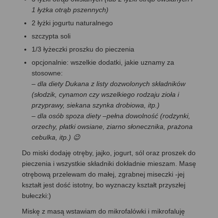
1 łyżka otrąb pszennych)
2 łyżki jogurtu naturalnego
szczypta soli
1/3 łyżeczki proszku do pieczenia
opcjonalnie: wszelkie dodatki, jakie uznamy za
stosowne:
–
dla diety Dukana z listy dozwolonych składników
(słodzik, cynamon czy wszelkiego rodzaju zioła i
przyprawy, siekana szynka drobiowa, itp.)
– dla osób spoza diety –pełna dowolność (rodzynki,
orzechy, płatki owsiane, ziarno słonecznika, prażona
cebulka, itp.) 😉
Do miski dodaję otręby, jajko, jogurt, sól oraz proszek do
pieczenia i wszystkie składniki dokładnie mieszam. Masę
otrębową przelewam do małej, zgrabnej miseczki -jej
kształt jest dość istotny, bo wyznaczy kształt przyszłej
bułeczki:)
Miskę z masą wstawiam do mikrofalówki i mikrofaluję