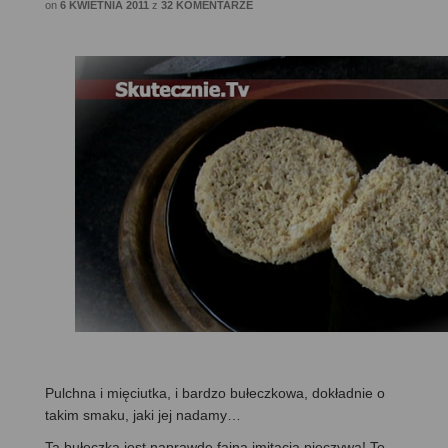
on
6 KWIETNIA 2011
z
32 KOMENTARZE
Pulchna i mięciutka, i bardzo bułeczkowa, dokładnie o
takim smaku, jaki jej nadamy…
Ta bułeczka jest naprawdę fajną imitacją pieczywa! To