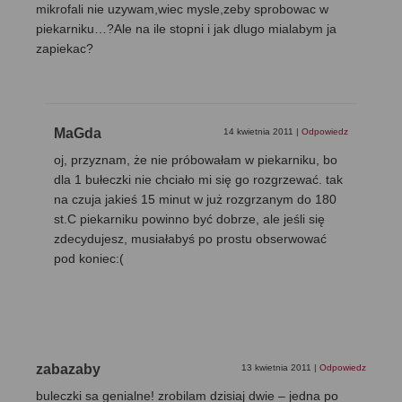
mikrofali nie uzywam,wiec mysle,zeby sprobowac w
piekarniku…?Ale na ile stopni i jak dlugo mialabym ja
zapiekac?
MaGda
14 kwietnia 2011
|
Odpowiedz
oj, przyznam, że nie próbowałam w piekarniku, bo
dla 1 bułeczki nie chciało mi się go rozgrzewać. tak
na czuja jakieś 15 minut w już rozgrzanym do 180
st.C piekarniku powinno być dobrze, ale jeśli się
zdecydujesz, musiałabyś po prostu obserwować
pod koniec:(
zabazaby
13 kwietnia 2011
|
Odpowiedz
buleczki sa genialne! zrobilam dzisiaj dwie – jedna po