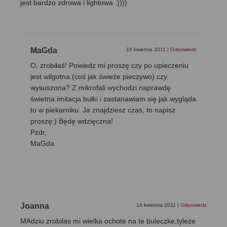
jest bardzo zdrowa i lightowa :))))
MaGda
16 kwietnia 2011
|
Odpowiedz
O, zrobiłaś! Powiedz mi proszę czy po upieczeniu
jest wilgotna (coś jak świeże pieczywo) czy
wysuszona? Z mikrofali wychodzi naprawdę
świetna imitacja bułki i zastanawiam się jak wygląda
to w piekarniku. Ja znajdziesz czas, to napisz
proszę:) Będę wdzięczna!
Pzdr,
MaGda
Joanna
14 kwietnia 2011
|
Odpowiedz
MAdziu zrobilas mi wielka ochote na te buleczke,tyleze