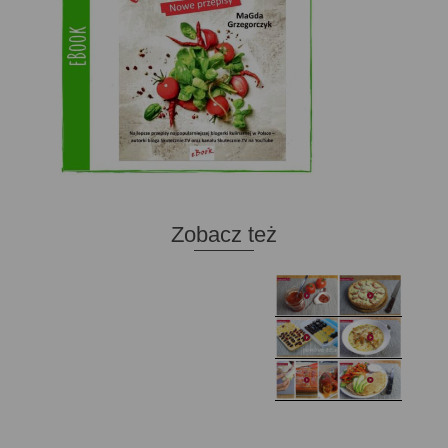
Zobacz też
Domowy ketchup (bez
Tarta francuska z
cukru)
cebulą i pomidorem
Zupa kurkowa z
Domowe żelki
selerem i pietruszką
Zapiekany naleśnik z
mięsem i pieczarkami. I
Gołąbki z cukinii
prosta sałatka
Najprostszy klasyczny