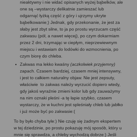
nieaktywny i nie widać opisanych wyżej bąbelków, ale
one są –wystarczy delikatnie zamieszać lub
odgarnąć łyżką część z góry i ujrzymy ukryte
bąbelkowanie;) Jednak, gdy przekonanie, że jest za
słaby jest zbyt silne, to ja po prostu wyrzucam część
zakwasu (pół, a nawet więcej), po czym dokarmiam
przez 2 dni, trzymając w ciepłym, nieprzewiewnym
miejscu i wstawiam do lodówki do wzmocnienia, po
czym biorę do chleba.
Zakwas ma lekko kwaśny
(aczkolwiek przyjemny)
zapach. Czasem bardziej, czasem mniej intensywny,
i jest to całkiem naturalny objaw. Nie jest zepsuty,
właściwie to zakwas należy wyrzucić dopiero wtedy,
gdy jakoś wyraźnie zmieni kolor lub gdy zauważymy
na nim oznaki pleśni -a tę łapie szybko, czasem
wystarczy, że w kuchni jest spleśniały chleb lub jabłko
i już może być po zakwasie:(
To by było chyba tyle:) Nie czuję się żadnym ekspertem
w tej dziedzinie, po prostu pokazuję mój sposób, który u
mnie się sprawdza, a chleby wychodzą dobrze:) Jeśli