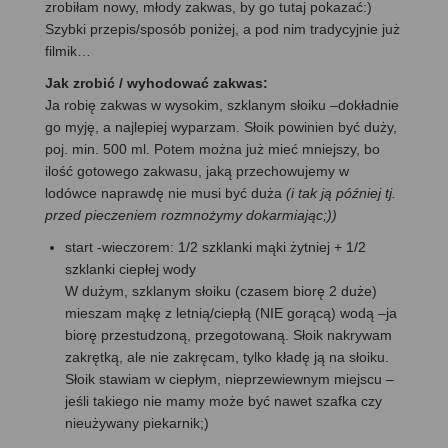
zrobiłam nowy, młody zakwas, by go tutaj pokazać:)
Szybki przepis/sposób poniżej, a pod nim tradycyjnie już
filmik…
Jak zrobić / wyhodować zakwas:
Ja robię zakwas w wysokim, szklanym słoiku –dokładnie
go myję, a najlepiej wyparzam. Słoik powinien być duży,
poj. min. 500 ml. Potem można już mieć mniejszy, bo
ilość gotowego zakwasu, jaką przechowujemy w
lodówce naprawdę nie musi być duża
(i tak ją później tj.
przed pieczeniem rozmnożymy dokarmiając;))
start -wieczorem: 1/2 szklanki mąki żytniej + 1/2
szklanki ciepłej wody
W dużym, szklanym słoiku (czasem biorę 2 duże)
mieszam mąkę z letnią/ciepłą (NIE gorącą) wodą –ja
biorę przestudzoną, przegotowaną. Słoik nakrywam
zakrętką, ale nie zakręcam, tylko kładę ją na słoiku.
Słoik stawiam w ciepłym, nieprzewiewnym miejscu –
jeśli takiego nie mamy może być nawet szafka czy
nieużywany piekarnik;)