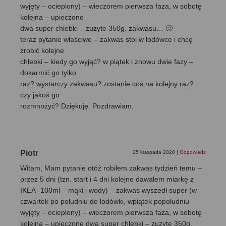
wyjęty – ocieplony) – wieczorem pierwsza faza, w sobotę
kolejna – upieczone
dwa super chlebki – zużyte 350g. zakwasu… 🙂
teraz pytanie właściwe – zakwas stoi w lodówce i chcę
zrobić kolejne
chlebki – kiedy go wyjąć? w piątek i znowu dwie fazy –
dokarmić go tylko
raz? wystarczy zakwasu? zostanie coś na kolejny raz?
czy jakoś go
rozmnożyć? Dziękuję. Pozdrawiam,
Piotr
25 listopada 2020
|
Odpowiedz
Witam, Mam pytanie otóż robiłem zakwas tydzień temu –
przez 5 dni (tzn. start i 4 dni kolejne dawałem miarkę z
IKEA- 100ml – mąki i wody) – zakwas wyszedł super (w
czwartek po południu do lodówki, wpiątek popołudniu
wyjęty – ocieplony) – wieczorem pierwsza faza, w sobotę
kolejna – upieczone dwa super chlebki – zuzyte 350g.