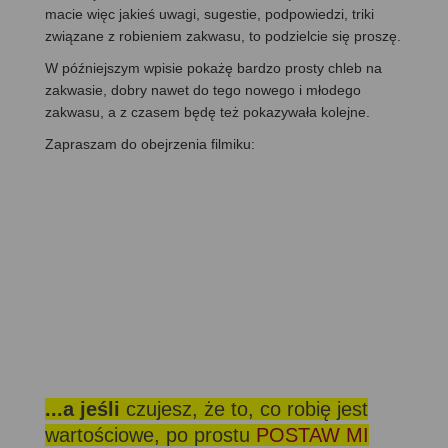
macie więc jakieś uwagi, sugestie, podpowiedzi, triki
związane z robieniem zakwasu, to podzielcie się proszę.
W późniejszym wpisie pokażę bardzo prosty chleb na
zakwasie, dobry nawet do tego nowego i młodego
zakwasu, a z czasem będę też pokazywała kolejne.
Zapraszam do obejrzenia filmiku:
...a jeśli
czujesz, że to, co robię jest
wartościowe, po prostu
POSTAW MI