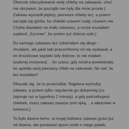
Obecnie zdecydowanie wolę chleby na zakwasie, choć
nie ukrywam, że początki nie były dla mnie proste:(
Zakwas wyszedł piękny, pierwsze chleby też, a potem
zaczęła się górka, bo chlebki czasem rosły, czasem nie.
Chyba dawałam za mało zakwasu, a może musiałam
zapłacić „frycowe”, bo potem już dobrze szło;)
Do samego zakwasu też zabierałam się długo -
chciałam, ale jakiś taki pracochłonny mi się wydawał, a
że drożdżowe wypieki szły dobrze, to nie miałam
szalonej motywacji… do czasu, gdy siostra powiedziała,
że upiekła swój pierwszy chleb na zakwasie. No nie! Ja
też musiałam!
Okazało się, że to prościutkie. Najpierw wyhoduj
zakwas, a potem tylko regularnie go dokarmiaj (co
zajmuje raz w tygodniu 2 minuty), a gdy potrzebujesz
chlebek, masz zakwas zawsze pod ręką… a właściwie w
lodówce;)
To było dawno temu -w mojej lodówce zakwas gości już
od dawna, ale ponieważ sporo osób o niego pytało,