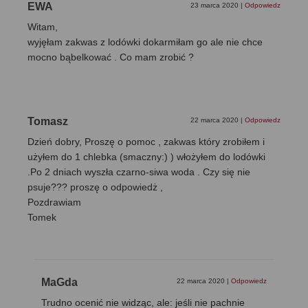
EWA
23 marca 2020
|
Odpowiedz
Witam,
wyjęłam zakwas z lodówki dokarmiłam go ale nie chce
mocno bąbelkować . Co mam zrobić ?
Tomasz
22 marca 2020
|
Odpowiedz
Dzień dobry, Proszę o pomoc , zakwas który zrobiłem i
użyłem do 1 chlebka (smaczny:) ) włożyłem do lodówki
.Po 2 dniach wyszła czarno-siwa woda . Czy się nie
psuje??? proszę o odpowiedż ,
Pozdrawiam
Tomek
MaGda
22 marca 2020
|
Odpowiedz
Trudno ocenić nie widząc, ale: jeśli nie pachnie