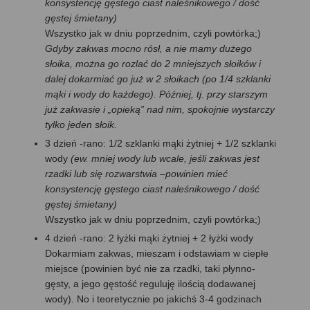
konsystencję gęstego ciast naleśnikowego / dość
gęstej śmietany)
Wszystko jak w dniu poprzednim, czyli powtórka;)
Gdyby zakwas mocno rósł, a nie mamy dużego
słoika, można go rozlać do 2 mniejszych słoików i
dalej dokarmiać go już w 2 słoikach (po 1/4 szklanki
mąki i wody do każdego). Później, tj. przy starszym
już zakwasie i „opieką” nad nim, spokojnie wystarczy
tylko jeden słoik.
3 dzień -rano: 1/2 szklanki mąki żytniej + 1/2 szklanki
wody
(ew. mniej wody lub wcale, jeśli zakwas jest
rzadki lub się rozwarstwia –powinien mieć
konsystencję gęstego ciast naleśnikowego / dość
gęstej śmietany)
Wszystko jak w dniu poprzednim, czyli powtórka;)
4 dzień -rano: 2 łyżki mąki żytniej + 2 łyżki wody
Dokarmiam zakwas, mieszam i odstawiam w ciepłe
miejsce (powinien być nie za rzadki, taki płynno-
gęsty, a jego gęstość reguluję ilością dodawanej
wody). No i teoretycznie po jakichś 3-4 godzinach