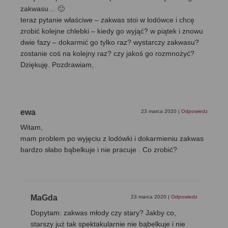
zakwasu… 🙂
teraz pytanie właściwe – zakwas stoi w lodówce i chcę
zrobić kolejne chlebki – kiedy go wyjąć? w piątek i znowu
dwie fazy – dokarmić go tylko raz? wystarczy zakwasu?
zostanie coś na kolejny raz? czy jakoś go rozmnożyć?
Dziękuję. Pozdrawiam,
ewa
23 marca 2020
|
Odpowiedz
Witam,
mam problem po wyjęciu z lodówki i dokarmieniu zakwas
bardzo słabo bąbelkuje i nie pracuje . Co zrobić?
MaGda
23 marca 2020
|
Odpowiedz
Dopytam: zakwas młody czy stary? Jakby co,
starszy już tak spektakularnie nie bąbelkuje i nie