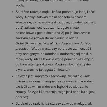
wodą.
Są różne rodzaje mąki i każda potrzebuje innej ilości
wody. Robiąc zakwas moim sposobem czasem
zdarza się, że tej wody jest za dużo, co łatwo poznać,
bo 1) zakwas jest rzadszy niż gęste ciasto
naleśnikowe / gęsta śmietana 2) po jakimś czasie
zaczyna się rozwarstwiać
(widać to też na
Gotuj.Skutecznie.Tv w filmiku dołączonym do tego
przepisu)
. Wtedy wystarczy po prostu zamieszać i
przy następnym dokarmianiu dodać więcej mąki, a
mniej wody lub całkowicie wodę pominąć –zależy to
od konsystencji zakwasu. Powinien być taki gęsto-
płynny, właśnie jak gęsta śmietana:)
Zakwas jest kapryśny i zachowuje się różnie –raz
rośnie w szalonym tempie, raz prawie nic nie widać,
ale jeśli są w nim widoczne bąbelki powietrza, to
znaczy, że żyje i że pracuje, więc jeśli bąbelkuje, jest
dobrze:)
Bardziej dojrzały tj. już starszy zakwas wygląda jak