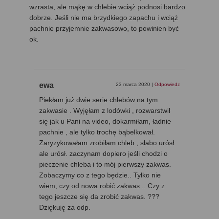
wzrasta, ale mąkę w chlebie wciąż podnosi bardzo
dobrze. Jeśli nie ma brzydkiego zapachu i wciąż
pachnie przyjemnie zakwasowo, to powinien być
ok.
ewa
23 marca 2020
|
Odpowiedz
Piekłam już dwie serie chlebów na tym
zakwasie . Wyjęłam z lodówki , rozwarstwił
się jak u Pani na video, dokarmiłam, ładnie
pachnie , ale tylko trochę bąbelkował.
Zaryzykowałam zrobiłam chleb , słabo urósł
ale urósł. zaczynam dopiero jeśli chodzi o
pieczenie chleba i to mój pierwszy zakwas.
Zobaczymy co z tego będzie.. Tylko nie
wiem, czy od nowa robić zakwas .. Czy z
tego jeszcze się da zrobić zakwas. ???
Dziękuję za odp.