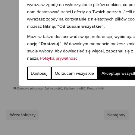
wyrażasz zgodę na wykorzystanie plików cookies, co poz
nam dostosować treści i oferty do Twoich potrzeb. Jeśli n
wyrażasz zgody na korzystanie z nieistotnych plików coo
możesz kliknąć
"Odrzucam wszystkie"
.
Możesz także dostosować swoje preferencje, wybierając
opcję
"Dostosuj"
. W dowolnym momencie możesz zmie
swoje wybory. Aby dowiedzieć się więcej, zapoznaj się z
naszą
Polityką prywatności
.
Dostosuj
Odrzucam wszystkie
Akceptuję wszyst
Domowe pieczywo
,
Jak to zrobić
,
Kuchenne ABC
,
Porady i triki
Wcześniejszy
Następny