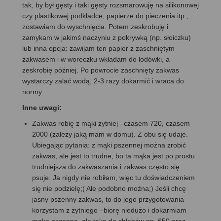
tak, by był gęsty i taki gęsty rozsmarowuję na silikonowej
czy plastikowej podkładce, papierze do pieczenia itp.,
zostawiam do wyschnięcia. Potem zeskrobuję i
zamykam w jakimś naczyniu z pokrywką (np. słoiczku)
lub inna opcja: zawijam ten papier z zaschniętym
zakwasem i w woreczku wkładam do lodówki, a
zeskrobię później. Po powrocie zaschnięty zakwas
wystarczy zalać wodą, 2-3 razy dokarmić i wraca do
normy.
Inne uwagi:
Zakwas robię z mąki żytniej –czasem 720, czasem
2000 (zależy jaką mam w domu). Z obu się udaje.
Ubiegając pytania: z mąki pszennej można zrobić
zakwas, ale jest to trudne, bo ta mąka jest po prostu
trudniejsza do zakwaszania i zakwas często się
psuje. Ja nigdy nie robiłam, więc tu doświadczeniem
się nie podzielę;( Ale podobno można;) Jeśli chcę
jasny pszenny zakwas, to do jego przygotowania
korzystam z żytniego –biorę niedużo i dokarmiam
mąką pszenną, ale taką do chlebów np. 650 oraz