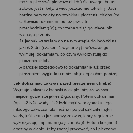
można piec swój pierwszy chleb:) Ale uwaga, bo ten
zakwas jest młody, a więc jeszcze nie tak silny. Jeśli
bardzo nam zależy na szybkim upieczeniu chleba (co
całkowicie rozumiem, bo też przez to
przechodziłam:):):)), to trzeba wziąć go więcej niż
wymaga przepis.
Ja jednak wstawiam go na tym etapie do lodówki na
jakieś 2 dni (czasem 1 wystarczy) i wówczas go
wyjmuję, dokarmiam, po czym wykorzystuję do
pieczenia chleba.
A bardziej szczegółowo to dokarmianie już przed
pieczeniem wygląda u mnie tak jak opisałam poniżej.
Jak dokarmiać zakwas przed pieczeniem chleba:
Wyjmuję zakwas z lodówki w ciepłe, nieprzewiewne
miejsce, gdzie stoi jakieś 2 godziny. Potem dokarmiam
(np. 1-2 łyżki wody i 1-2 łyżki mąki w przypadku tego
młodego zakwasu, ale można i po pół szklanki mąki i
wody, jeśli jest to już starszy zakwas, który regularnie
wykorzystuję i np. mam go już mało;)). Potem kolejne 3
godziny w cieple, żeby zaczął pracować, no i pieczemy.