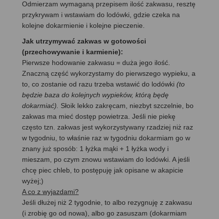
Odmierzam wymaganą przepisem ilość zakwasu, resztę
przykrywam i wstawiam do lodówki, gdzie czeka na
kolejne dokarmienie i kolejne pieczenie.
Jak utrzymywać zakwas w gotowości
(przechowywanie i karmienie):
Pierwsze hodowanie zakwasu = duża jego ilość.
Znaczną część wykorzystamy do pierwszego wypieku, a
to, co zostanie od razu trzeba wstawić do lodówki
(to
będzie baza do kolejnych wypieków, którą będę
dokarmiać).
Słoik lekko zakręcam, niezbyt szczelnie, bo
zakwas ma mieć dostęp powietrza. Jeśli nie piekę
często tzn. zakwas jest wykorzystywany rzadziej niż raz
w tygodniu, to właśnie raz w tygodniu dokarmiam go w
znany już sposób: 1 łyżka mąki + 1 łyżka wody i
mieszam, po czym znowu wstawiam do lodówki. A jeśli
chcę piec chleb, to postępuję jak opisane w akapicie
wyżej;)
A co z wyjazdami?
Jeśli dłużej niż 2 tygodnie, to albo rezygnuję z zakwasu
(i zrobię go od nowa), albo go zasuszam (dokarmiam