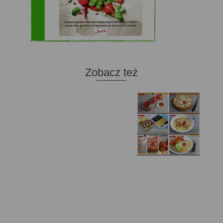
Zobacz też
Domowy ketchup (bez
Tarta francuska z
cukru)
cebulą i pomidorem
Zupa kurkowa z
Domowe żelki
selerem i pietruszką
Zapiekany naleśnik z
mięsem i pieczarkami. I
Gołąbki z cukinii
prosta sałatka
Najprostszy klasyczny
chlebek bananowy
Kotlety ruskie
(zawsze się uda!)