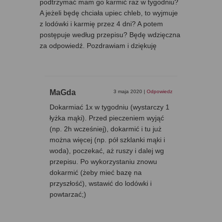
podtrzymać mam go karmić raz w tygodniu?
A jeżeli będę chciała upiec chleb, to wyjmuje
z lodówki i karmię przez 4 dni? A potem
postępuje według przepisu? Będę wdzięczna
za odpowiedź. Pozdrawiam i dziękuję
MaGda
3 maja 2020
|
Odpowiedz
Dokarmiać 1x w tygodniu (wystarczy 1
łyżka mąki). Przed pieczeniem wyjąć
(np. 2h wcześniej), dokarmić i tu już
można więcej (np. pół szklanki mąki i
woda), poczekać, aż ruszy i dalej wg
przepisu. Po wykorzystaniu znowu
dokarmić (żeby mieć bazę na
przyszłość), wstawić do lodówki i
powtarzać;)