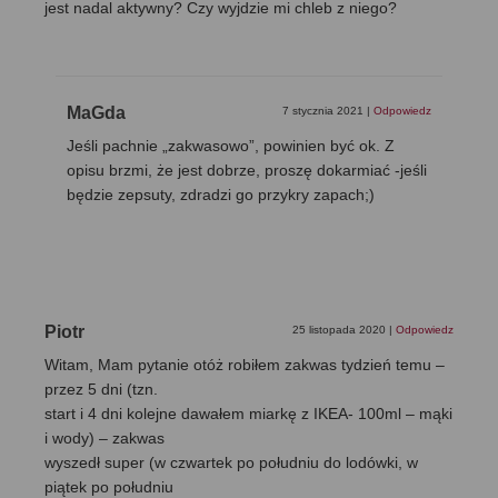
jest nadal aktywny? Czy wyjdzie mi chleb z niego?
MaGda
7 stycznia 2021
|
Odpowiedz
Jeśli pachnie „zakwasowo”, powinien być ok. Z
opisu brzmi, że jest dobrze, proszę dokarmiać -jeśli
będzie zepsuty, zdradzi go przykry zapach;)
Piotr
25 listopada 2020
|
Odpowiedz
Witam, Mam pytanie otóż robiłem zakwas tydzień temu –
przez 5 dni (tzn.
start i 4 dni kolejne dawałem miarkę z IKEA- 100ml – mąki
i wody) – zakwas
wyszedł super (w czwartek po południu do lodówki, w
piątek po południu