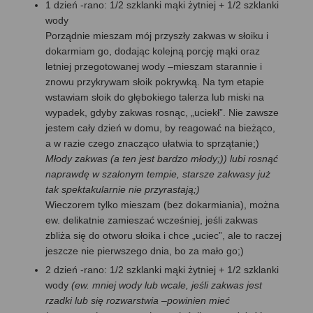
1 dzień -rano: 1/2 szklanki mąki żytniej + 1/2 szklanki
wody
Porządnie mieszam mój przyszły zakwas w słoiku i
dokarmiam go, dodając kolejną porcję mąki oraz
letniej przegotowanej wody –mieszam starannie i
znowu przykrywam słoik pokrywką. Na tym etapie
wstawiam słoik do głębokiego talerza lub miski na
wypadek, gdyby zakwas rosnąc, „uciekł”. Nie zawsze
jestem cały dzień w domu, by reagować na bieżąco,
a w razie czego znacząco ułatwia to sprzątanie;)
Młody zakwas (a ten jest bardzo młody;)) lubi rosnąć
naprawdę w szalonym tempie, starsze zakwasy już
tak spektakularnie nie przyrastają;)
Wieczorem tylko mieszam (bez dokarmiania), można
ew. delikatnie zamieszać wcześniej, jeśli zakwas
zbliża się do otworu słoika i chce „uciec”, ale to raczej
jeszcze nie pierwszego dnia, bo za mało go;)
2 dzień -rano: 1/2 szklanki mąki żytniej + 1/2 szklanki
wody
(ew. mniej wody lub wcale, jeśli zakwas jest
rzadki lub się rozwarstwia –powinien mieć