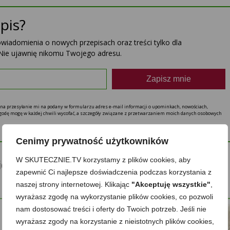
pis?
powiadomienia o nowych przepisach oraz treści tylko dla
Nie ujawnię nikomu Twojego adresu.
Zapisz mnie
ę na przesyłanie mi na podany w formularzu adres e-mail informacji o upominkach, nowościach,
 zgodę mogę w każdej chwili wycofać, a szczegóły związane z przetwarzaniem moich danych osobowych
Cenimy prywatność użytkowników
W SKUTECZNIE.TV korzystamy z plików cookies, aby
ideo inspiracje dla Ciebie
zapewnić Ci najlepsze doświadczenia podczas korzystania z
naszej strony internetowej. Klikając
"Akceptuję wszystkie"
,
wyrażasz zgodę na wykorzystanie plików cookies, co pozwoli
nam dostosować treści i oferty do Twoich potrzeb. Jeśli nie
wyrażasz zgody na korzystanie z nieistotnych plików cookies,