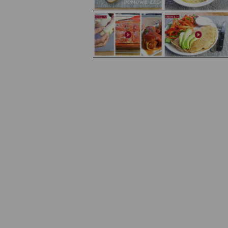
Domowe żelki
Zupa kurkowa z selerem i pietruszką
Zapiekany naleśnik z mięsem i pieczarkami. I pro
Gołąbki z cukinii
sałatka