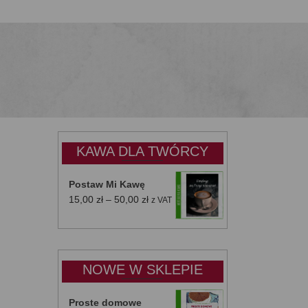
KAWA DLA TWÓRCY
Postaw Mi Kawę
Zakres
15,00
zł
–
50,00
zł
z VAT
cen:
od
15,00 zł
do
NOWE W SKLEPIE
50,00 zł
Proste domowe