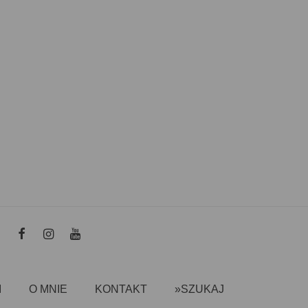
I
O MNIE
KONTAKT
»SZUKAJ