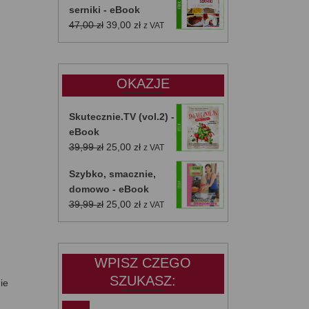
serniki - eBook
Pierwotna
Aktualna
47,00
zł
39,00
zł
z VAT
cena
cena
wynosiła:
wynosi:
47,00 zł.
39,00 zł.
OKAZJE
Skutecznie.TV (vol.2) -
eBook
Pierwotna
Aktualna
39,99
zł
25,00
zł
z VAT
cena
cena
Szybko, smacznie,
wynosiła:
wynosi:
domowo - eBook
39,99 zł.
25,00 zł.
Pierwotna
Aktualna
39,99
zł
25,00
zł
z VAT
cena
cena
wynosiła:
wynosi:
39,99 zł.
25,00 zł.
WPISZ CZEGO
SZUKASZ:
ie