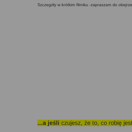
Szczegóły w krótkim filmiku -zapraszam do obejrze
...a jeśli
czujesz, że to, co robię je