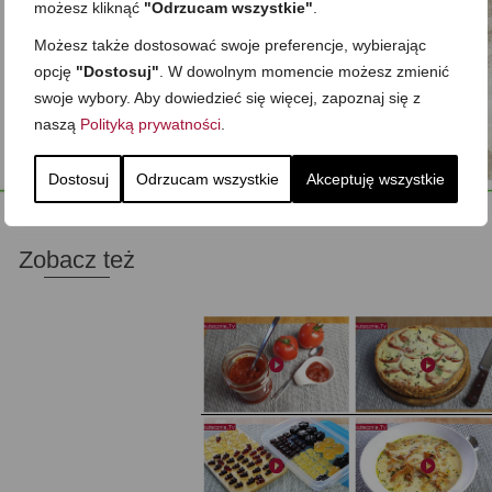
możesz kliknąć
"Odrzucam wszystkie"
.
Możesz także dostosować swoje preferencje, wybierając
opcję
"Dostosuj"
. W dowolnym momencie możesz zmienić
swoje wybory. Aby dowiedzieć się więcej, zapoznaj się z
naszą
Polityką prywatności
.
Dostosuj
Odrzucam wszystkie
Akceptuję wszystkie
Zobacz też
Domowy ketchup (bez cukru)
Tarta francuska z cebulą i pomidorem