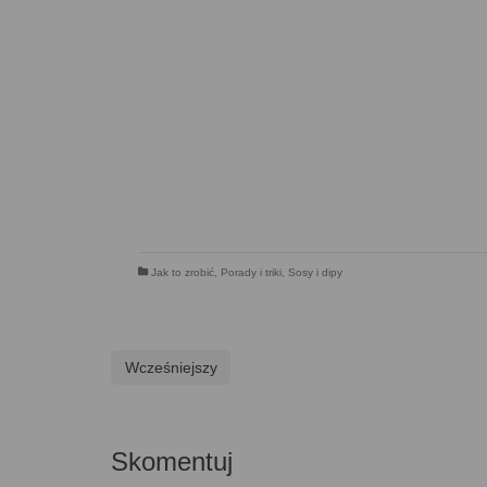
Jak to zrobić
,
Porady i triki
,
Sosy i dipy
Wcześniejszy
Skomentuj