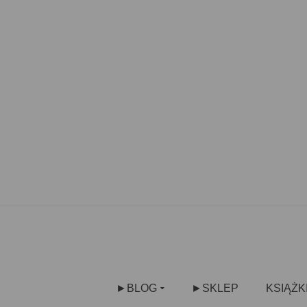
►BLOG
►SKLEP
KSIĄŻK