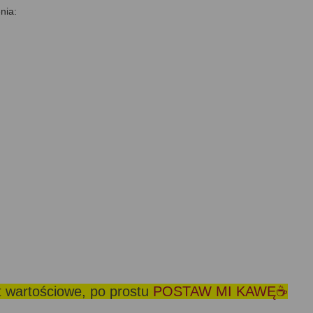
nia:
st wartościowe, po prostu
POSTAW MI KAWĘ☕