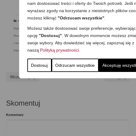
nam dostosować treści i oferty do Twoich potrzeb. Jeśli n
wyrażasz zgody na korzystanie z nieistotnych plików coo
możesz kliknąć
"Odrzucam wszystkie"
.
'Nie-łączenie' składników
,
Dla dzieci
,
Dla matek karmiących
,
Do pracy
,
Dzień
Możesz także dostosować swoje preferencje, wybierając
Dziecka
,
Kolacja
,
Mega proste
,
Obiad
,
Przekąska
,
Przystawki i dodatki
,
opcję
"Dostosuj"
. W dowolnym momencie możesz zmie
Romantyczny posiłek
,
Składnik: drób
,
Składnik: jajka i nabiał
,
Składnik: owoce
swoje wybory. Aby dowiedzieć się więcej, zapoznaj się z
i warzywa
,
Składnik: wieprzowina
,
Składnik: wołowina
,
Sylwester i inne
naszą
Polityką prywatności
.
imprezowe
,
Zapiekanki i dania z piekarnika
Dostosuj
Odrzucam wszystkie
Akceptuję wszyst
Wcześniejszy
Następny
Skomentuj
Komentarz