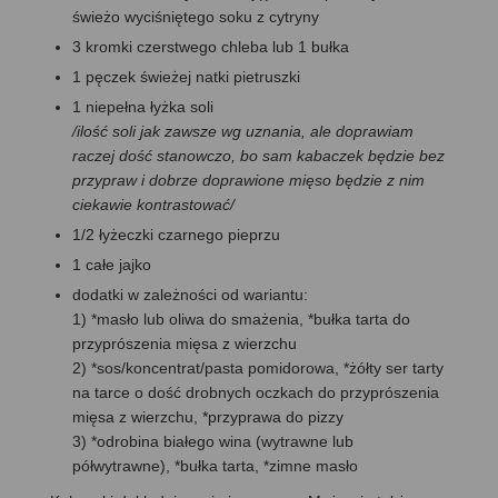
świeżo wyciśniętego soku z cytryny
3 kromki czerstwego chleba lub 1 bułka
1 pęczek świeżej natki pietruszki
1 niepełna łyżka soli
/ilość soli jak zawsze wg uznania, ale doprawiam
raczej dość stanowczo, bo sam kabaczek będzie bez
przypraw i dobrze doprawione mięso będzie z nim
ciekawie kontrastować/
1/2 łyżeczki czarnego pieprzu
1 całe jajko
dodatki w zależności od wariantu:
1) *masło lub oliwa do smażenia, *bułka tarta do
przyprószenia mięsa z wierzchu
2) *sos/koncentrat/pasta pomidorowa, *żółty ser tarty
na tarce o dość drobnych oczkach do przyprószenia
mięsa z wierzchu, *przyprawa do pizzy
3) *odrobina białego wina (wytrawne lub
półwytrawne), *bułka tarta, *zimne masło