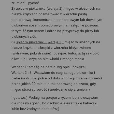
zrumieni –pycha!
2)
upiec w piekarniku (wersja 1)
: mięso w ułożonych na
blasze krążkach posmarować z wierzchu pastą
pomidorową, koncentratem pomidorowym lub dowolnym
ulubionym sosem pomidorowym, a następnie posypać
tartym żółtym serem i odrobiną przyprawy do pizzy lub
ulubionych ziół;
3)
upiec w piekarniku (wersja 2):
mięso w ułożonych na
blasze krążkach skropić z wierzchu białym winem
(wytrawne, półwytrawne), posypać bułką tartą i skropić
oliwą lub ułożyć na nim wiórki zimnego masła.
Wariant 1: smażę na patelni wg opisu powyżej.
Wariant 2 i 3: Wstawiam do nagrzanego piekarnika i
piekę na drugiej półce od dołu w funkcji grzanie góra-dół
przez jakieś 20 minut, a tak naprawdę do czasu, gdy
mięso straci surowość i apetycznie się zrumieni;)
I gotowe:) Podaję na gorąco z ryżem lub z pieczywem -
dla rodziny i gości, bo osobiście akurat takie kabaczki
lubię bez żadnych dodatków;)