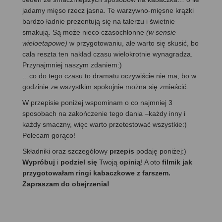
jadamy mięso rzecz jasna. Te warzywno-mięsne krążki
bardzo ładnie prezentują się na talerzu i świetnie
smakują. Są może nieco czasochłonne
(w sensie
wieloetapowe)
w przygotowaniu, ale warto się skusić, bo
cała reszta ten nakład czasu wielokrotnie wynagradza.
Przynajmniej naszym zdaniem:)
…co do tego czasu to dramatu oczywiście nie ma, bo w
godzinie ze wszystkim spokojnie można się zmieścić.
W przepisie poniżej wspominam o co najmniej 3
sposobach na zakończenie tego dania –każdy inny i
każdy smaczny, więc warto przetestować wszystkie:)
Polecam gorąco!
Składniki oraz szczegółowy
przepis
podaję poniżej:)
Wypróbuj
i
podziel się
Twoją
opinią
! A oto
filmik jak
przygotowałam ringi kabaczkowe z farszem.
Zapraszam do obejrzenia!