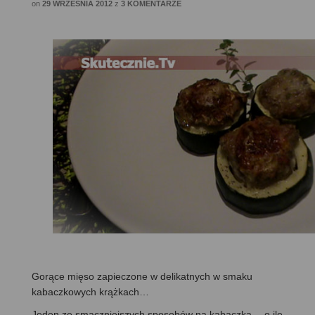
on
29 WRZEŚNIA 2012
z
3 KOMENTARZE
Gorące mięso zapieczone w delikatnych w smaku
kabaczkowych krążkach…
Jeden ze smaczniejszych sposobów na kabaczka… o ile