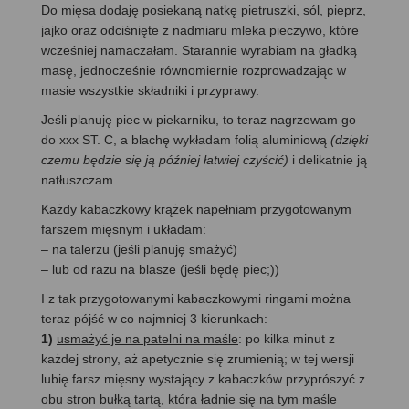
Do mięsa dodaję posiekaną natkę pietruszki, sól, pieprz,
jajko oraz odciśnięte z nadmiaru mleka pieczywo, które
wcześniej namaczałam. Starannie wyrabiam na gładką
masę, jednocześnie równomiernie rozprowadzając w
masie wszystkie składniki i przyprawy.
Jeśli planuję piec w piekarniku, to teraz nagrzewam go
do xxx ST. C, a blachę wykładam folią aluminiową
(dzięki
czemu będzie się ją później łatwiej czyścić)
i delikatnie ją
natłuszczam.
Każdy kabaczkowy krążek napełniam przygotowanym
farszem mięsnym i układam:
– na talerzu (jeśli planuję smażyć)
– lub od razu na blasze (jeśli będę piec;))
I z tak przygotowanymi kabaczkowymi ringami można
teraz pójść w co najmniej 3 kierunkach:
1)
usmażyć je na patelni na maśle
: po kilka minut z
każdej strony, aż apetycznie się zrumienią; w tej wersji
lubię farsz mięsny wystający z kabaczków przyprószyć z
obu stron bułką tartą, która ładnie się na tym maśle