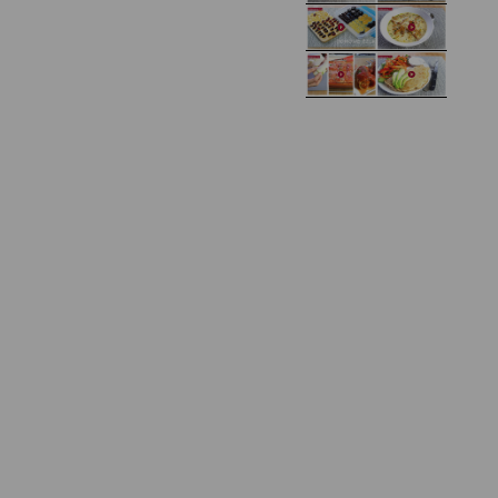
Domowy ketchup (bez
Tarta francuska z
cukru)
cebulą i pomidorem
Zupa kurkowa z
Domowe żelki
selerem i pietruszką
Zapiekany naleśnik z
mięsem i pieczarkami. I
Gołąbki z cukinii
prosta sałatka
Najprostszy klasyczny
chlebek bananowy
Kotlety ruskie
(zawsze się uda!)