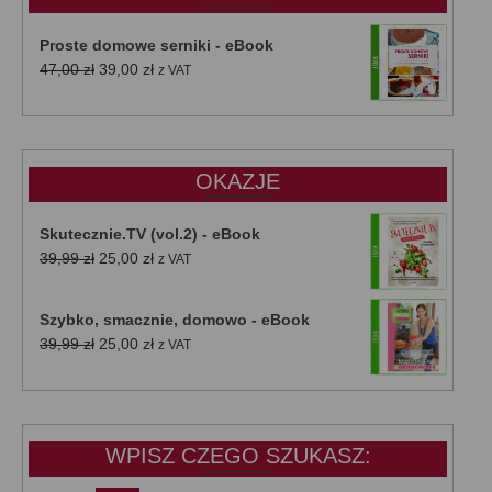
50,00 zł
Proste domowe serniki - eBook
Pierwotna
Aktualna
47,00
zł
39,00
zł
z VAT
cena
cena
wynosiła:
wynosi:
47,00 zł.
39,00 zł.
OKAZJE
Skutecznie.TV (vol.2) - eBook
Pierwotna
Aktualna
39,99
zł
25,00
zł
z VAT
cena
cena
wynosiła:
wynosi:
Szybko, smacznie, domowo - eBook
39,99 zł.
25,00 zł.
Pierwotna
Aktualna
39,99
zł
25,00
zł
z VAT
cena
cena
wynosiła:
wynosi:
39,99 zł.
25,00 zł.
WPISZ CZEGO SZUKASZ: