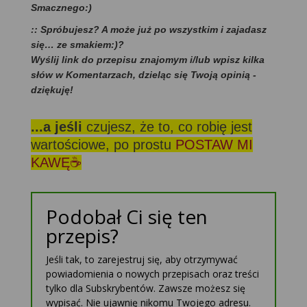
Smacznego:)
:: Spróbujesz? A może już po wszystkim i zajadasz
się… ze smakiem:)?
Wyślij link do przepisu znajomym i/lub wpisz kilka
słów w Komentarzach, dzieląc się Twoją opinią -
dziękuję!
...a jeśli
czujesz, że to, co robię jest
wartościowe, po prostu
POSTAW MI
KAWĘ☕
Podobał Ci się ten
przepis?
Jeśli tak, to zarejestruj się, aby otrzymywać
powiadomienia o nowych przepisach oraz treści
tylko dla Subskrybentów. Zawsze możesz się
wypisać. Nie ujawnię nikomu Twojego adresu.