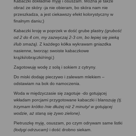
Kabaczki dokładnie myję i osuszam. Można je także
obrać ze skóry -ja nie obieram, bo skóra nam nie
przeszkadza, a jest ciekawszy efekt kolorystyczny w
finalnym daniu;)
Kabaczki kroję w poprzek w dość grube plastry
(grubość
od 2 do 4 cm, my zazwyczaj 2-3 cm, bo lepiej się pieką
i/lub smażą)
. Z każdego kółka wykrawam gniazdka
nasienne, tworząc swoiste kabaczkowe
krążki/obrączki/ringi;)
Zagotowuję wodę z solą i sokiem z cytryny.
Do miski dodaję pieczywo i zalewam mlekiem –
odstawiam na bok do namoczenia.
Woda w międzyczasie się zagotuje -do gotującej
wkładam porcjami przygotowane kabaczki i blanszuję
(tj.
trzymam krótko
/nie dłużej niż 2 minuty/
w gotującej
wodzie, aż staną się żywo zielone)
.
Pietruszkę myję, osuszam, po czym odrywam same listki
(łodygi odrzucam)
i dość drobno siekam.