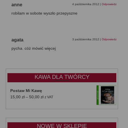
anne
4 października 2012
|
Odpowiedz
robilam w sobote wyszło przepyszne
agata
3 października 2012
|
Odpowiedz
pycha. cóż mówić więcej
KAWA DLA TWÓRCY
Postaw Mi Kawę
Zakres
15,00
zł
–
50,00
zł
z VAT
cen:
od
15,00 zł
do
NOWE W SKLEPIE