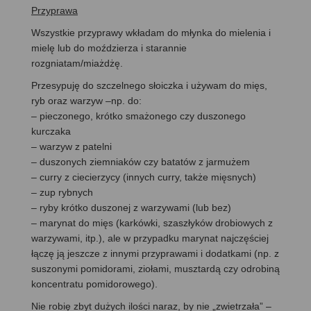
Przyprawa
Wszystkie przyprawy wkładam do młynka do mielenia i
mielę lub do moździerza i starannie
rozgniatam/miażdżę.
Przesypuję do szczelnego słoiczka i używam do mięs,
ryb oraz warzyw –np. do:
– pieczonego, krótko smażonego czy duszonego
kurczaka
– warzyw z patelni
– duszonych ziemniaków czy batatów z jarmużem
– curry z ciecierzycy (innych curry, także mięsnych)
– zup rybnych
– ryby krótko duszonej z warzywami (lub bez)
– marynat do mięs (karkówki, szaszłyków drobiowych z
warzywami, itp.), ale w przypadku marynat najczęściej
łączę ją jeszcze z innymi przyprawami i dodatkami (np. z
suszonymi pomidorami, ziołami, musztardą czy odrobiną
koncentratu pomidorowego).
Nie robię zbyt dużych ilości naraz, by nie „zwietrzała” –