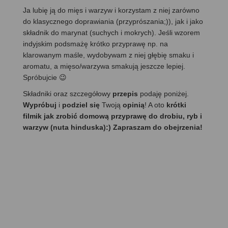
Ja lubię ją do mięs i warzyw i korzystam z niej zarówno
do klasycznego doprawiania (przyprószania;)), jak i jako
składnik do marynat (suchych i mokrych). Jeśli wzorem
indyjskim podsmażę krótko przyprawę np. na
klarowanym maśle, wydobywam z niej głębię smaku i
aromatu, a mięso/warzywa smakują jeszcze lepiej.
Spróbujcie 😉
Składniki oraz szczegółowy
przepis
podaję poniżej.
Wypróbuj
i
podziel się
Twoją
opinią
! A oto
krótki
filmik jak zrobić domową przyprawę do drobiu, ryb i
warzyw (nuta hinduska):) Zapraszam do obejrzenia!