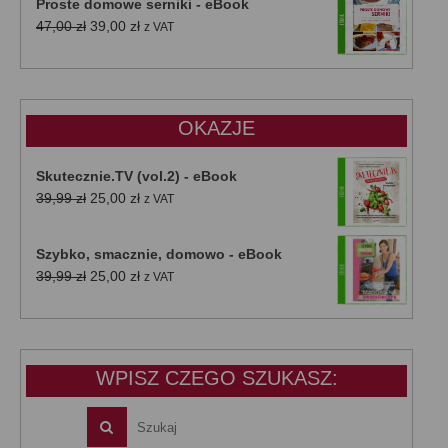
Proste domowe serniki - eBook
Pierwotna
Aktualna
47,00
zł
39,00
zł
z VAT
cena
cena
wynosiła:
wynosi:
47,00 zł.
39,00 zł.
OKAZJE
Skutecznie.TV (vol.2) - eBook
Pierwotna
Aktualna
39,99
zł
25,00
zł
z VAT
cena
cena
wynosiła:
wynosi:
Szybko, smacznie, domowo - eBook
39,99 zł.
25,00 zł.
Pierwotna
Aktualna
39,99
zł
25,00
zł
z VAT
cena
cena
wynosiła:
wynosi:
39,99 zł.
25,00 zł.
WPISZ CZEGO SZUKASZ: