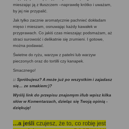
mieszając ją z tłuszczem –naprawdę krótko i uważam,
by jej nie przypalić.
Jak tylko zacznie aromatycznie pachnieć dokładam
mięso i mieszam, osnuwając każdy kawałek w
przyprawach. Co jakiś czas mieszając podsmażam, aż
straci surowość i delikatnie się zrumieni. I gotowe,
można podawać.
Świetne do ryżu, warzyw z patelni lub warzyw
pieczonych oraz do tortilli czy kanapek.
Smacznego!
:: Spróbujesz? A może już po wszystkim i zajadasz
się… ze smakiem:)?
Wyślij link do przepisu znajomym i/lub wpisz kilka
słów w Komentarzach, dzieląc się Twoją opinią -
dziękuję!
...a jeśli
czujesz, że to, co robię jest