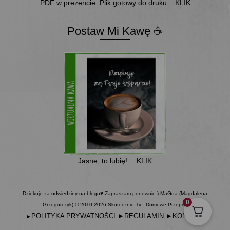
PDF w prezencie. Plik gotowy do druku... KLIK
Postaw Mi Kawę ☕
Jasne, to lubię!… KLIK
Dziękuję za odwiedziny na blogu♥ Zapraszam ponownie:) MaGda (Magdalena
0
Grzegorczyk) © 2010-2026 Skutecznie.Tv - Domowe Przepisy
POLITYKA PRYWATNOŚCI
►
REGULAMIN
►
KONTAKT
►