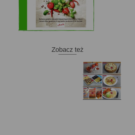
Zobacz też
Domowy ketchup (bez
Tarta francuska z
cukru)
cebulą i pomidorem
Zupa kurkowa z
Domowe żelki
selerem i pietruszką
Zapiekany naleśnik z
mięsem i pieczarkami. I
Gołąbki z cukinii
prosta sałatka
Najprostszy klasyczny
chlebek bananowy
Kotlety ruskie
(zawsze się uda!)