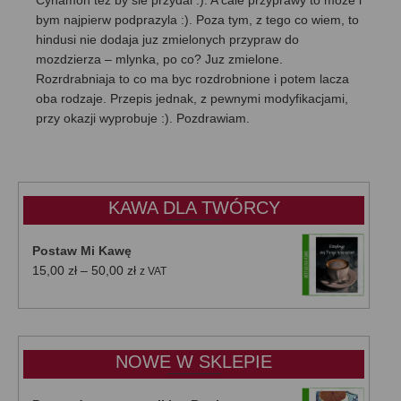
Cynamon tez by sie przydal :). A cale przyprawy to moze i
bym najpierw podprazyla :). Poza tym, z tego co wiem, to
hindusi nie dodaja juz zmielonych przypraw do
mozdzierza – mlynka, po co? Juz zmielone.
Rozrdrabniaja to co ma byc rozdrobnione i potem lacza
oba rodzaje. Przepis jednak, z pewnymi modyfikacjami,
przy okazji wyprobuje :). Pozdrawiam.
KAWA DLA TWÓRCY
Postaw Mi Kawę
Zakres
15,00
zł
–
50,00
zł
z VAT
cen:
od
15,00 zł
do
NOWE W SKLEPIE
50,00 zł