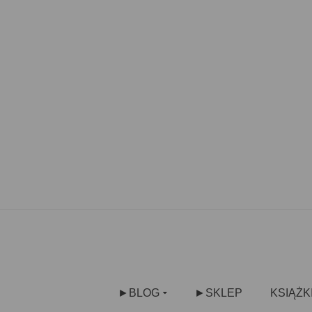
►BLOG
►SKLEP
KSIĄŻK