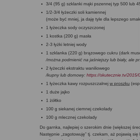
3/4 (95 g) szklanki mąki pszennej typ 500 lub 4
1/2-3/4 łyżeczki soli kamiennej
(może być mniej, ja daję tyle dla lepszego sma
1 łyżeczka sody oczyszczonej
1 kostka (200 g) masła
2-3 łyżki letniej wody
1 szklanka (220 g) brązowego cukru (dark mu
/można podmienić na jaśniejszy lub biały, ale pr
2 łyżeczki ekstraktu waniliowego
/kupny lub domowy:
https://skutecznie.tv/2015
1 łyżeczka kawy rozpuszczalnej
w proszku
(esp
1 duże jajko
1 żółtko
100 g siekanej ciemnej czekolady
100 g mlecznej czekolady
Do garnka, najlepiej o szerokim dnie (większej śr
Następnie „zagotowuję” tj. czekam, aż pojawią się