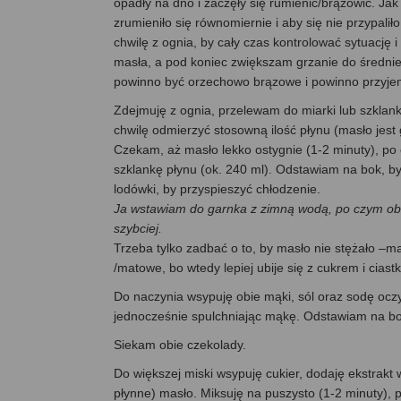
opadły na dno i zaczęły się rumienić/brązowić. Jak
zrumieniło się równomiernie i aby się nie przypalił
chwilę z ognia, by cały czas kontrolować sytuację 
masła, a pod koniec zwiększam grzanie do średnie
powinno być orzechowo brązowe i powinno przyje
Zdejmuję z ognia, przelewam do miarki lub szklank
chwilę odmierzyć stosowną ilość płynu (masło jest 
Czekam, aż masło lekko ostygnie (1-2 minuty), po 
szklankę płynu (ok. 240 ml). Odstawiam na bok, b
lodówki, by przyspieszyć chłodzenie.
Ja wstawiam do garnka z zimną wodą, po czym oba 
szybciej.
Trzeba tylko zadbać o to, by masło nie stężało –ma 
/matowe, bo wtedy lepiej ubije się z cukrem i ciastk
Do naczynia wsypuję obie mąki, sól oraz sodę oc
jednocześnie spulchniając mąkę. Odstawiam na bo
Siekam obie czekolady.
Do większej miski wsypuję cukier, dodaję ekstrakt
płynne) masło. Miksuję na puszysto (1-2 minuty), po