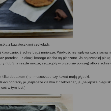
iastka z kawałeczkami czekolady.
j klasycznie: średnie bądź mniejsze. Wielkość nie wpływa rzecz jasna 
z pretekstu, z okazji którego ciacha są pieczone. Ja najczęściej piekę
ury (lub 9, a resztę mrożę, szczegóły w przepisie poniżej) albo średnie 
z kilku dodatkom (np. muscovado czy kawa) mają głęboki,
ci ochrzciły je „najlepsze ciastka z czekoladą”, ja „najlepsze piegusk
I coś w tym jest;)