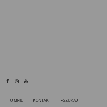
I
O MNIE
KONTAKT
»SZUKAJ