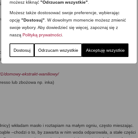
możesz kliknąć
"Odrzucam wszystkie"
.
50
Możesz także dostosować swoje preferencje, wybierając
ku)
opcję
"Dostosuj"
. W dowolnym momencie możesz zmienić
swoje wybory. Aby dowiedzieć się więcej, zapoznaj się z
naszą
Polityką prywatności
.
Dostosuj
Odrzucam wszystkie
Akceptuję wszystkie
scovado)
zełoży się to na smak ciastek/
/01/domowy-ekstrakt-waniliowy/
resso lub zbożowa np. inka)
ednicy) wkładam masło i roztapiam na małym ogniu, często mieszając.
 bąble –chodzi o to, by zawarta w nim woda odparowała, a stałe części