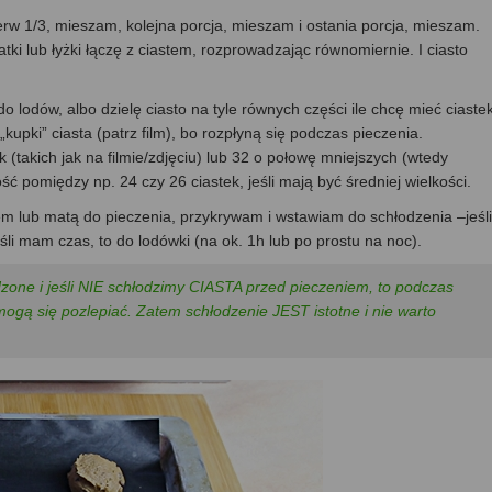
erw 1/3, mieszam, kolejna porcja, mieszam i ostania porcja, mieszam.
ki lub łyżki łączę z ciastem, rozprowadzając równomiernie. I ciasto
o lodów, albo dzielę ciasto na tyle równych części ile chcę mieć ciastek
kupki” ciasta (patrz film), bo rozpłyną się podczas pieczenia.
ek (takich jak na filmie/zdjęciu) lub 32 o połowę mniejszych (wtedy
ść pomiędzy np. 24 czy 26 ciastek, jeśli mają być średniej wielkości.
 lub matą do pieczenia, przykrywam i wstawiam do schłodzenia –jeśli
śli mam czas, to do lodówki (na ok. 1h lub po prostu na noc).
one i jeśli NIE schłodzimy CIASTA przed pieczeniem, to podczas
mogą się pozlepiać. Zatem schłodzenie JEST istotne i nie warto