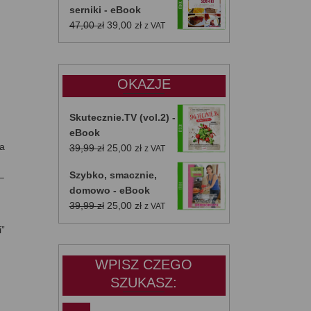
serniki - eBook
Pierwotna
Aktualna
47,00
zł
39,00
zł
z VAT
cena
cena
wynosiła:
wynosi:
47,00 zł.
39,00 zł.
OKAZJE
Skutecznie.TV (vol.2) -
eBook
na
Pierwotna
Aktualna
39,99
zł
25,00
zł
z VAT
cena
cena
Szybko, smacznie,
–
wynosiła:
wynosi:
domowo - eBook
39,99 zł.
25,00 zł.
Pierwotna
Aktualna
39,99
zł
25,00
zł
z VAT
cena
cena
i”
wynosiła:
wynosi:
39,99 zł.
25,00 zł.
WPISZ CZEGO
SZUKASZ: