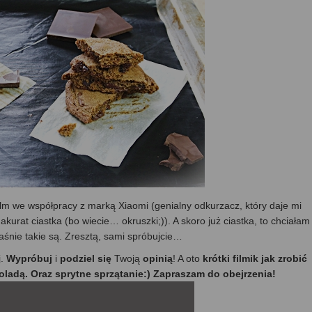
ilm we współpracy z marką Xiaomi (genialny odkurzacz, który daje mi
 akurat ciastka (bo wiecie… okruszki;)). A skoro już ciastka, to chciałam
śnie takie są. Zresztą, sami spróbujcie…
j.
Wypróbuj
i
podziel się
Twoją
opinią
! A oto
krótki filmik jak zrobić
koladą. Oraz sprytne sprzątanie:) Zapraszam do obejrzenia!