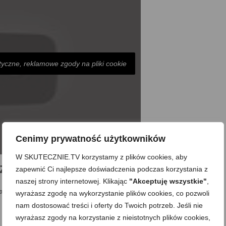
tyczne, reklamowe zgody na pliki cookie
Cenimy prywatność użytkowników
W SKUTECZNIE.TV korzystamy z plików cookies, aby
zne ciastka z czekoladą)
zapewnić Ci najlepsze doświadczenia podczas korzystania z
naszej strony internetowej. Klikając
"Akceptuję wszystkie"
,
asta + 12-14 minut pieczenia
wyrażasz zgodę na wykorzystanie plików cookies, co pozwoli
nam dostosować treści i oferty do Twoich potrzeb. Jeśli nie
wyrażasz zgody na korzystanie z nieistotnych plików cookies,