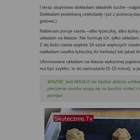
I teraz stopniowo dokładam składniki suche –najpi
Dokładam posiekaną czekoladę i już z pomocą łopat
gotowe;)
Nabieram porcje ciasta –albo łyżeczką, albo łyżką d
układam na blasze. Nie formuję ich, tylko układam „
Z tej ilości ciasta wyjdzie 16 sztuk większych ciast
nakładam ciastka łyżeczką do herbaty) lub jakaś ilo
Uformowane układam na blasze wyłożonej papierem
ma być szybko, to do zamrażarki (5-10 minut), a je
WAŻNE: jeśli MASŁO nie będzie dobrze schłodz
pieczenia ciastka mogą się za bardzo rozlać i 
pomijać.