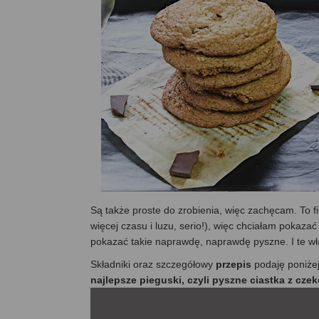
Są także proste do zrobienia, więc zachęcam. To f
więcej czasu i luzu, serio!), więc chciałam pokazać
pokazać takie naprawdę, naprawdę pyszne. I te wła
Składniki oraz szczegółowy
przepis
podaję poniże
najlepsze pieguski, czyli pyszne ciastka z cze