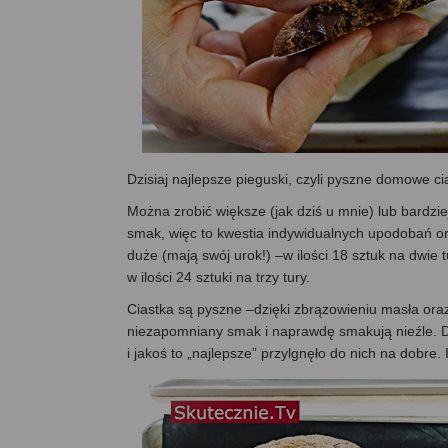
Dzisiaj najlepsze pieguski, czyli pyszne domowe c
Można zrobić większe (jak dziś u mnie) lub bardzie
smak, więc to kwestia indywidualnych upodobań ora
duże (mają swój urok!) –w ilości 18 sztuk na dwie t
w ilości 24 sztuki na trzy tury.
Ciastka są pyszne –dzięki zbrązowieniu masła ora
niezapomniany smak i naprawdę smakują nieźle. Dzie
i jakoś to „najlepsze” przylgnęło do nich na dobre. 