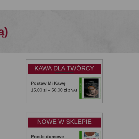
ą)
KAWA DLA TWÓRCY
Postaw Mi Kawę
Zakres
15,00
zł
–
50,00
zł
z VAT
cen:
od
15,00 zł
do
NOWE W SKLEPIE
50,00 zł
Proste domowe