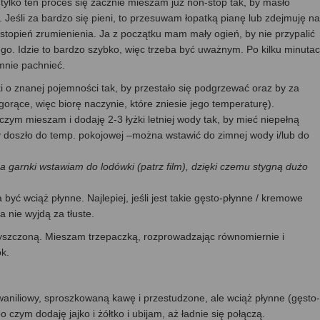
 tylko ten proces się zacznie mieszam już non-stop tak, by masło
o. Jeśli za bardzo się pieni, to przesuwam łopatką pianę lub zdejmuję na
i stopień zrumienienia. Ja z początku mam mały ogień, by nie przypalić
go. Idzie to bardzo szybko, więc trzeba być uważnym. Po kilku minuta
mnie pachnieć.
i o znanej pojemności tak, by przestało się podgrzewać oraz by za
gorące, więc biorę naczynie, które zniesie jego temperaturę).
czym mieszam i dodaję 2-3 łyżki letniej wody tak, by mieć niepełną
y doszło do temp. pokojowej –można wstawić do zimnej wody i/lub do
garnki wstawiam do lodówki (patrz film), dzięki czemu stygną dużo
być wciąż płynne. Najlepiej, jeśli jest takie gęsto-płynne / kremowe
a nie wyjdą za tłuste.
zyszczoną. Mieszam trzepaczką, rozprowadzając równomiernie i
k.
 waniliowy, sproszkowaną kawę i przestudzone, ale wciąż płynne (gęsto-
 czym dodaję jajko i żółtko i ubijam, aż ładnie się połączą.