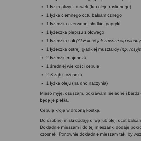
1 łyżka oliwy z oliwek (lub oleju roślinnego)
1 łyżka ciemnego octu balsamicznego
1 łyżeczka czerwonej słodkiej papryki
1 łyżeczka pieprzu ziołowego
1 łyżeczka soli
(ALE ilość jak zawsze wg własn
1 łyżeczka ostrej, gładkiej musztardy
(np. rosyjs
2 łyżeczki majonezu
1 średniej wielkości cebula
2-3 ząbki czosnku
1 łyżka oleju (na dno naczynia)
Mięso myję, osuszam, odkrawam nieładne i bardzi
będę je piekła.
Cebulę kroję w drobną kostkę.
Do osobnej miski dodaję oliwę lub olej, ocet bals
Dokładnie mieszam i do tej mieszanki dodaję pokr
czosnek. Ponownie dokładnie mieszam tak, by wszys