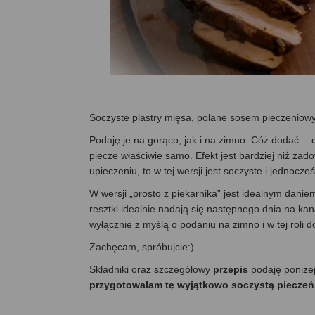
Soczyste plastry mięsa, polane sosem pieczeni
Podaję je na gorąco, jak i na zimno. Cóż dodać… d
piecze właściwie samo. Efekt jest bardziej niż zad
upieczeniu, to w tej wersji jest soczyste i jednocz
W wersji „prosto z piekarnika” jest idealnym danie
resztki idealnie nadają się następnego dnia na ka
wyłącznie z myślą o podaniu na zimno i w tej roli
Zachęcam, spróbujcie:)
Składniki oraz szczegółowy
przepis
podaję poniże
przygotowałam tę wyjątkowo soczystą pieczeń z