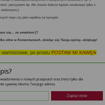
ryżem, pieczywem itp. Ale równie dobrze będzie smakować tylko z
 ulubionymi;)
mnych mięs czy jako wędlina na kanapki.
dasz się… ze smakiem:)?
ilka słów w Komentarzach, dzieląc się Twoją opinią -dziękuję!
st wartościowe, po prostu
POSTAW MI KAWĘ☕
pis?
powiadomienia o nowych przepisach oraz treści tylko dla
Nie ujawnię nikomu Twojego adresu.
Zapisz mnie