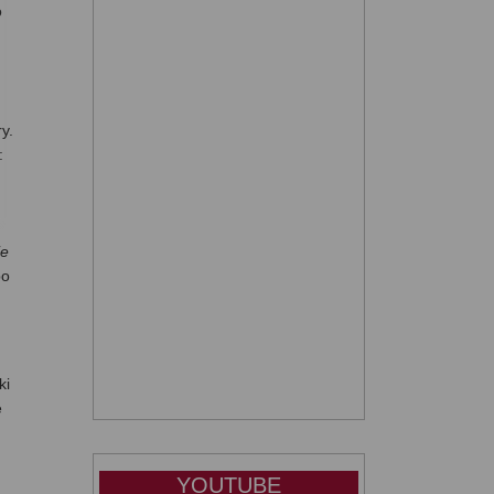
o
y.
:
ie
po
ki
ę
YOUTUBE