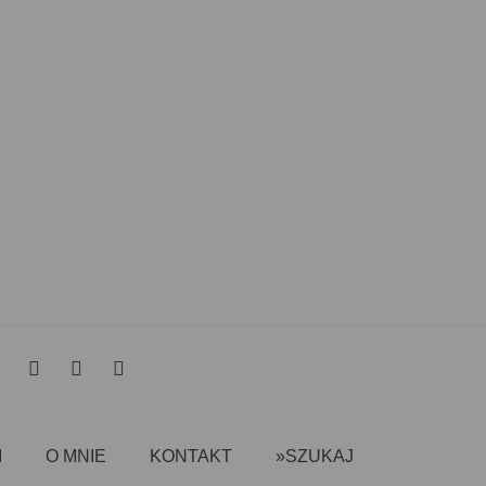
I
O MNIE
KONTAKT
»SZUKAJ