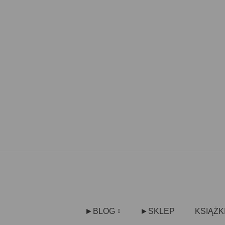
►BLOG
►SKLEP
KSIĄŻK