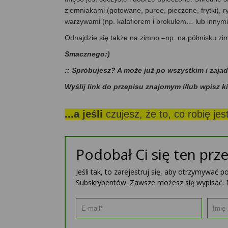
ziemniakami (gotowane, puree, pieczone, frytki), 
warzywami (np. kalafiorem i brokułem… lub innymi
Odnajdzie się także na zimno –np. na półmisku zi
Smacznego:)
:: Spróbujesz? A może już po wszystkim i zaja
Wyślij link do przepisu znajomym i/lub wpisz k
...a jeśli
czujesz, że to, co robię je
Podobał Ci się ten prze
Jeśli tak, to zarejestruj się, aby otrzymywać 
Subskrybentów. Zawsze możesz się wypisać. 