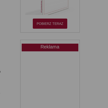
POBIERZ TERAZ
Reklama
m
.