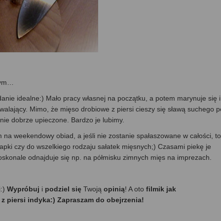
owym…
anie idealne:) Mało pracy własnej na początku, a potem marynuje się i
owalający. Mimo, że mięso drobiowe z piersi cieszy się sławą suchego p
eśnie dobrze upieczone. Bardzo je lubimy.
m na weekendowy obiad, a jeśli nie zostanie spałaszowane w całości, to
napki czy do wszelkiego rodzaju sałatek mięsnych;) Czasami piekę je
 doskonale odnajduje się np. na półmisku zimnych mięs na imprezach.
j:)
Wypróbuj
i
podziel się
Twoją
opinią
! A oto
filmik jak
 piersi indyka:) Zapraszam do obejrzenia!