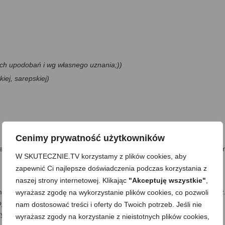
ych upodobań i wg własnego uznania;))
kiej, sarepskiej)
Cenimy prywatność użytkowników
ej tłuste kawałki, po czym układam w naczyniu żaroodpornym, w który
W SKUTECZNIE.TV korzystamy z plików cookies, aby
zapewnić Ci najlepsze doświadczenia podczas korzystania z
naszej strony internetowej. Klikając
"Akceptuję wszystkie"
,
amiczny, czerwoną paprykę, pieprz ziołowy, sól, musztardę oraz majonez
wyrażasz zgodę na wykorzystanie plików cookies, co pozwoli
ojoną cebulę oraz przeciśnięty przez praskę lub drobno posiekany
nam dostosować treści i oferty do Twoich potrzeb. Jeśli nie
tkie składniki równomiernie się rozprowadziły.
wyrażasz zgody na korzystanie z nieistotnych plików cookies,