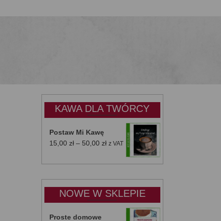
KAWA DLA TWÓRCY
Postaw Mi Kawę
Zakres
15,00
zł
–
50,00
zł
z VAT
cen:
od
15,00 zł
do
NOWE W SKLEPIE
50,00 zł
Proste domowe