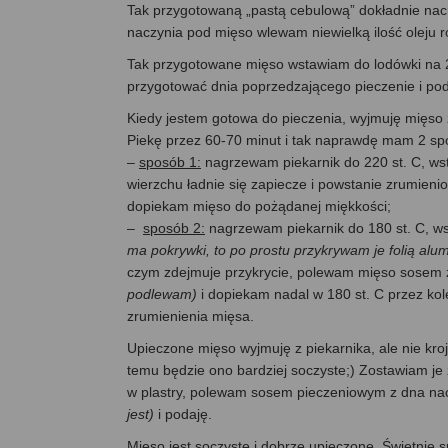
Tak przygotowaną „pastą cebulową” dokładnie na
naczynia pod mięso wlewam niewielką ilość oleju r
Tak przygotowane mięso wstawiam do lodówki na 2-
przygotować dnia poprzedzającego pieczenie i poda
Kiedy jestem gotowa do pieczenia, wyjmuję mięso 
Piekę przez 60-70 minut i tak naprawdę mam 2 sp
–
sposób 1:
nagrzewam piekarnik do 220 st. C, wst
wierzchu ładnie się zapiecze i powstanie zrumienio
dopiekam mięso do pożądanej miękkości;
–
sposób 2:
nagrzewam piekarnik do 180 st. C, ws
ma pokrywki, to po prostu przykrywam je folią alu
czym zdejmuje przykrycie, polewam mięso sosem z
podlewam)
i dopiekam nadal w 180 st. C przez kol
zrumienienia mięsa.
Upieczone mięso wyjmuję z piekarnika, ale nie kro
temu będzie ono bardziej soczyste;) Zostawiam je 
w plastry, polewam sosem pieczeniowym z dna na
jest)
i podaję.
Mięso jest soczyste i dobrze upieczone. Świetnie 