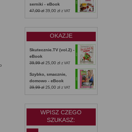
serniki - eBook
Pierwotna
Aktualna
47,00
zł
39,00
zł
z VAT
cena
cena
wynosiła:
wynosi:
47,00 zł.
39,00 zł.
OKAZJE
Skutecznie.TV (vol.2) -
eBook
Pierwotna
Aktualna
39,99
zł
25,00
zł
z VAT
o
cena
cena
Szybko, smacznie,
wynosiła:
wynosi:
domowo - eBook
39,99 zł.
25,00 zł.
Pierwotna
Aktualna
39,99
zł
25,00
zł
z VAT
cena
cena
wynosiła:
wynosi:
39,99 zł.
25,00 zł.
WPISZ CZEGO
SZUKASZ: