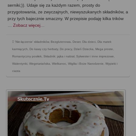
serniki;)). Udaje się za każdym razem, prosty do
przygotowania, ze zwyczajnych, niewyszukanych składników, a
przy tych bajecznie smaczny. W przepisie podaję kilka trików
…
Zobacz więcej…
'Nie-łączenie' składników
,
Bezglutenowa
,
Deser
,
Dla dzieci
,
Dla matek
karmiących
,
Do kawy czy herbaty
,
Do pracy
,
Dzień Dziecka
,
Mega proste
,
Romantyczny posiłek
,
Składnik: jajka i nabiał
,
Sylwester i inne imprezowe
,
Walentynki
,
Wegetariańska
,
Wielkanoc
,
Wigilia i Boże Narodzenie
,
Wypieki i
ciasta