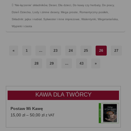
'Nie-łączenie' składników
,
Deser
,
Dla dzieci
,
Do kawy czy herbaty
,
Do pracy
,
Dzień Dziecka
,
Lody i zimne desery
,
Mega proste
,
Romantyczny posiłek
,
Składnik: jajka i nabiał
,
Sylwester i inne imprezowe
,
Walentynki
,
Wegetariańska
,
Wypieki i ciasta
«
1
…
23
24
25
26
27
28
29
…
43
»
KAWA DLA TWÓRCY
Postaw Mi Kawę
Zakres
15,00
zł
–
50,00
zł
z VAT
cen:
od