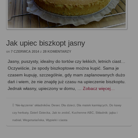
Jak upiec biszkopt jasny
on
7 CZERWCA 2014
z
28 KOMENTARZY
Jasny, puszysty, idealny do tortów czy lekkich, letnich ciast…
Oczywiście, że spody biszkoptowe można kupić. Sama je
czasem kupuję, szczególnie, gdy mam zaplanowanych dużo
dań i wiem, że nie znajdę już czasu na upieczenie biszkoptu.
Jednak własny, upieczony w domu, …
Zobacz więcej…
'Nie-łączenie' składników
,
Deser
,
Dla dzieci
,
Dla matek karmiących
,
Do kawy
czy herbaty
,
Dzień Dziecka
,
Jak to zrobić
,
Kuchenne ABC
,
Składnik: jajka i
nabiał
,
Wegetariańska
,
Wypieki i ciasta