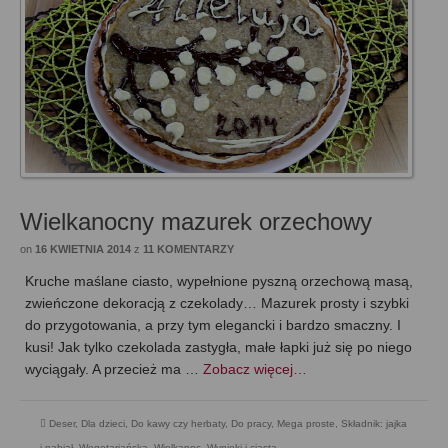
Wielkanocny mazurek orzechowy
on
16 KWIETNIA 2014
z
11 KOMENTARZY
Kruche maślane ciasto, wypełnione pyszną orzechową masą,
zwieńczone dekoracją z czekolady… Mazurek prosty i szybki
do przygotowania, a przy tym elegancki i bardzo smaczny. I
kusi! Jak tylko czekolada zastygła, małe łapki już się po niego
wyciągały. A przecież ma …
Zobacz więcej…
Deser
,
Dla dzieci
,
Do kawy czy herbaty
,
Do pracy
,
Mega proste
,
Składnik: jajka
i nabiał
,
Wegetariańska
,
Wielkanoc
,
Wypieki i ciasta