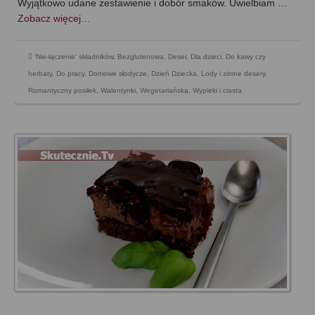
Wyjątkowo udane zestawienie i dobór smaków. Uwielbiam …
Zobacz więcej…
'Nie-łączenie' składników
,
Bezglutenowa
,
Deser
,
Dla dzieci
,
Do kawy czy
herbaty
,
Do pracy
,
Domowe słodycze
,
Dzień Dziecka
,
Lody i zimne desery
,
Romantyczny posiłek
,
Walentynki
,
Wegetariańska
,
Wypieki i ciasta