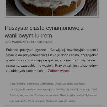
Puszyste ciasto cynamonowe z
waniliowym lukrem
on
15 MARCA 2014
z
23 KOMENTARZE
Pulchne, puszyste, pyszne… Co więcej, rewelacyjnie proste i
szybkie do przygotowania:) Piekę je dość często, szczególnie
wtedy, gdy zapowiadają się goście, a ja nie mam zbyt wiele
czasu na czasochłonne wypieki. Przy okazji, jest także jednym
z ulubionych ciast moich …
Zobacz więcej…
'Nie-łączenie' składników
,
Bezmleczna
,
Deser
,
Dla dzieci
,
Dla matek
karmiących
,
Dla niespodziewanych gości
,
Do kawy czy herbaty
,
Do pracy
,
Dzień
Dziecka
,
Mega proste
,
Romantyczny posiłek
,
Składnik: jajka i nabiał
,
Sylwester i
inne imprezowe
,
Wegetariańska
,
Wielkanoc
,
Wypieki i ciasta