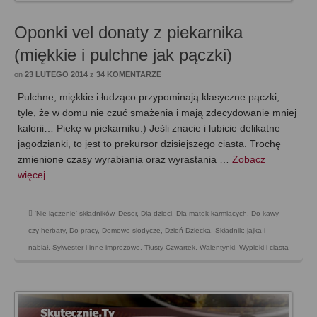
Oponki vel donaty z piekarnika
(miękkie i pulchne jak pączki)
on
23 LUTEGO 2014
z
34 KOMENTARZE
Pulchne, miękkie i łudząco przypominają klasyczne pączki,
tyle, że w domu nie czuć smażenia i mają zdecydowanie mniej
kalorii… Piekę w piekarniku:) Jeśli znacie i lubicie delikatne
jagodzianki, to jest to prekursor dzisiejszego ciasta. Trochę
zmienione czasy wyrabiania oraz wyrastania …
Zobacz
więcej…
'Nie-łączenie' składników
,
Deser
,
Dla dzieci
,
Dla matek karmiących
,
Do kawy
czy herbaty
,
Do pracy
,
Domowe słodycze
,
Dzień Dziecka
,
Składnik: jajka i
nabiał
,
Sylwester i inne imprezowe
,
Tłusty Czwartek
,
Walentynki
,
Wypieki i ciasta