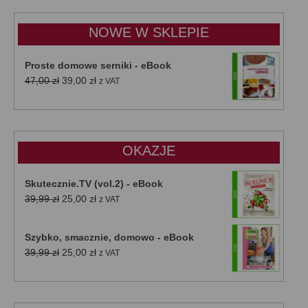
15,00 zł
do
NOWE W SKLEPIE
50,00 zł
Proste domowe serniki - eBook
Pierwotna
Aktualna
47,00
zł
39,00
zł
z VAT
cena
cena
wynosiła:
wynosi:
47,00 zł.
39,00 zł.
OKAZJE
Skutecznie.TV (vol.2) - eBook
Pierwotna
Aktualna
39,99
zł
25,00
zł
z VAT
cena
cena
wynosiła:
wynosi:
Szybko, smacznie, domowo - eBook
39,99 zł.
25,00 zł.
Pierwotna
Aktualna
39,99
zł
25,00
zł
z VAT
cena
cena
wynosiła:
wynosi:
39,99 zł.
25,00 zł.