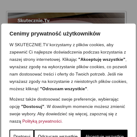
Cenimy prywatność użytkowników
W SKUTECZNIE.TV korzystamy z plików cookies, aby
zapewnić Ci najlepsze doświadczenia podczas korzystania z
naszej strony internetowej. Klikając
"Akceptuję wszystkie"
,
wyrażasz zgodę na wykorzystanie plików cookies, co pozwoli
nam dostosować treści i oferty do Twoich potrzeb. Jeśli nie
wyrażasz zgody na korzystanie z nieistotnych plików cookies,
możesz kliknąć
"Odrzucam wszystkie"
.
Faworki z piekarnika -proste, pyszne i
Możesz także dostosować swoje preferencje, wybierając
beztłuszczowe
opcję
"Dostosuj"
. W dowolnym momencie możesz zmienić
on
25 LUTEGO 2014
z
16 KOMENTARZY
swoje wybory. Aby dowiedzieć się więcej, zapoznaj się z
naszą
Polityką prywatności
.
Chrupiące, złociste, przyprószone cukrem pudrem… Domowe
faworki / chruściki, ale inne niż zawsze, bo z piekarnika –na
bazie jogurtu i praktycznie bez tłuszczu. Są bardzo smaczne,
Dostosuj
Odrzucam wszystkie
Akceptuję wszystkie