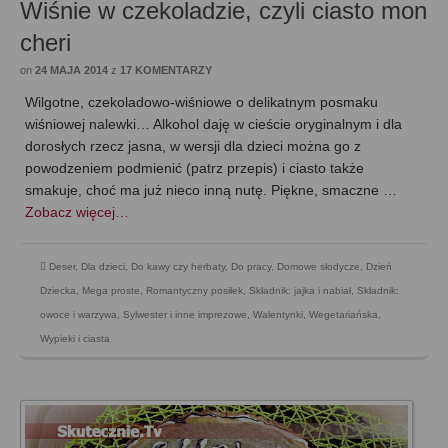
Wiśnie w czekoladzie, czyli ciasto mon
cheri
on
24 MAJA 2014
z
17 KOMENTARZY
Wilgotne, czekoladowo-wiśniowe o delikatnym posmaku
wiśniowej nalewki… Alkohol daję w cieście oryginalnym i dla
dorosłych rzecz jasna, w wersji dla dzieci można go z
powodzeniem podmienić (patrz przepis) i ciasto także
smakuje, choć ma już nieco inną nutę. Piękne, smaczne …
Zobacz więcej…
Deser
,
Dla dzieci
,
Do kawy czy herbaty
,
Do pracy
,
Domowe słodycze
,
Dzień
Dziecka
,
Mega proste
,
Romantyczny posiłek
,
Składnik: jajka i nabiał
,
Składnik:
owoce i warzywa
,
Sylwester i inne imprezowe
,
Walentynki
,
Wegetariańska
,
Wypieki i ciasta