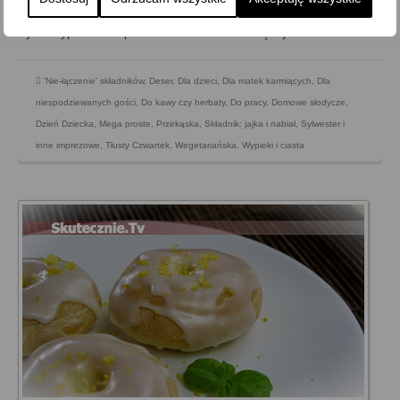
pracy przy nich niewiele, a w kuchni nie pachnie smażeniem,
tylko wypiekiem z piekarnika. …
Zobacz więcej…
'Nie-łączenie' składników
,
Deser
,
Dla dzieci
,
Dla matek karmiących
,
Dla
niespodziewanych gości
,
Do kawy czy herbaty
,
Do pracy
,
Domowe słodycze
,
Dzień Dziecka
,
Mega proste
,
Przekąska
,
Składnik: jajka i nabiał
,
Sylwester i
inne imprezowe
,
Tłusty Czwartek
,
Wegetariańska
,
Wypieki i ciasta