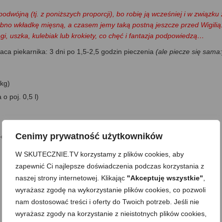
odwójną (tj. z poniższych proporcji), bo robię ją wcześniej i w związku 
no wkładkę mięsną, a czasem jemy taką postną jeszcze przed Wigilią:
ogi, uszka, kulebiak lub krokiety, co chęć i fantazja podpowiedzą…
aca piekarnika: 3 dni po 1,5-2,5 godzin pieczenia
(ale piecze się sama:
 kg)
o poj. 0,5 l)
Cenimy prywatność użytkowników
+ woda do rozcieńczenia
W SKUTECZNIE.TV korzystamy z plików cookies, aby
zapewnić Ci najlepsze doświadczenia podczas korzystania z
naszej strony internetowej. Klikając
"Akceptuję wszystkie"
,
wyrażasz zgodę na wykorzystanie plików cookies, co pozwoli
nam dostosować treści i oferty do Twoich potrzeb. Jeśli nie
wyrażasz zgody na korzystanie z nieistotnych plików cookies,