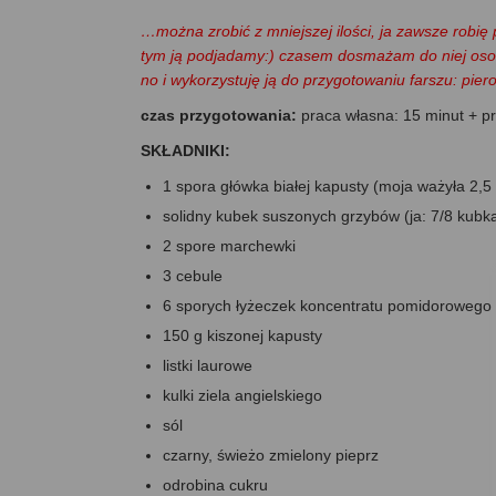
…można zrobić z mniejszej ilości, ja zawsze robię p
tym ją podjadamy:) czasem dosmażam do niej osob
no i wykorzystuję ją do przygotowaniu farszu: pier
czas przygotowania:
praca własna: 15 minut + pr
SKŁADNIKI:
1 spora główka białej kapusty (moja ważyła 2,5
solidny kubek suszonych grzybów (ja: 7/8 kubka 
2 spore marchewki
3 cebule
6 sporych łyżeczek koncentratu pomidorowego 
150 g kiszonej kapusty
listki laurowe
kulki ziela angielskiego
sól
czarny, świeżo zmielony pieprz
odrobina cukru