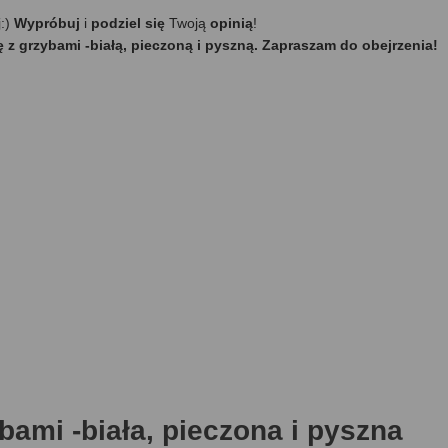
j:)
Wypróbuj
i
podziel się
Twoją
opinią
!
ę z grzybami -białą, pieczoną i pyszną. Zapraszam do obejrzenia!
ybami -biała, pieczona i pyszna