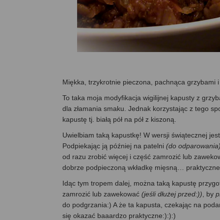
Miękka, trzykrotnie pieczona, pachnąca grzybami 
To taka moja modyfikacja wigilijnej kapusty z grzyb
dla złamania smaku. Jednak korzystając z tego spo
kapustę tj. białą pół na pół z kiszoną.
Uwielbiam taką kapustkę! W wersji świątecznej jes
Podpiekając ją później na patelni
(do odparowania
od razu zrobić więcej i część zamrozić lub zaweko
dobrze podpieczoną wkładkę mięsną… praktyczne
Idąc tym tropem dalej, można taką kapustę przyg
zamrozić lub zawekować
(jeśli dłużej przed:))
, by
p
do podgrzania:) A że ta kapusta, czekając na pod
się okazać baaardzo praktyczne:):):)