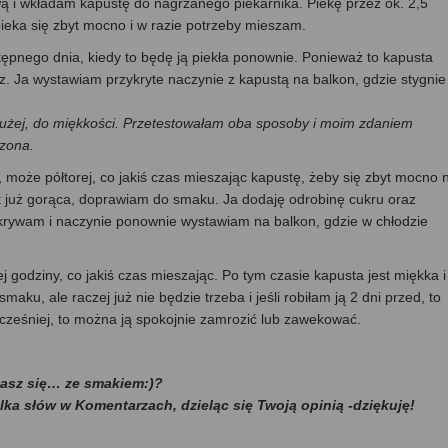
ą i wkładam kapustę do nagrzanego piekarnika. Piekę przez ok. 2,5
eka się zbyt mocno i w razie potrzeby mieszam.
tępnego dnia, kiedy to będę ją piekła ponownie. Ponieważ to kapusta
óz. Ja wystawiam przykryte naczynie z kapustą na balkon, gdzie stygnie 
 dłużej, do miękkości. Przetestowałam oba sposoby i moim zdaniem
czona.
, może półtorej, co jakiś czas mieszając kapustę, żeby się zbyt mocno 
st już gorąca, doprawiam do smaku. Ja dodaję odrobinę cukru oraz
krywam i naczynie ponownie wystawiam na balkon, gdzie w chłodzie
j godziny, co jakiś czas mieszając. Po tym czasie kapusta jest miękka i
u, ale raczej już nie będzie trzeba i jeśli robiłam ją 2 dni przed, to
 wcześniej, to można ją spokojnie zamrozić lub zawekować.
dasz się… ze smakiem:)?
ilka słów w Komentarzach, dzieląc się Twoją opinią -dziękuję!