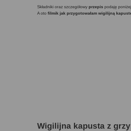
Składniki oraz szczegółowy
przepis
podaję poniże
A oto
filmik jak przygotowałam wigilijną kapust
Wigilijna kapusta z grz