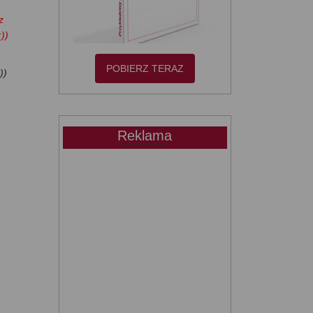
z
))
POBIERZ TERAZ
))
Reklama