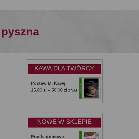
i pyszna
KAWA DLA TWÓRCY
Postaw Mi Kawę
Zakres
15,00
zł
–
50,00
zł
z VAT
cen:
od
15,00 zł
do
NOWE W SKLEPIE
50,00 zł
Proste domowe