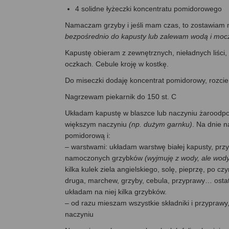
4 solidne łyżeczki koncentratu pomidorowego
Namaczam grzyby i jeśli mam czas, to zostawiam na
bezpośrednio do kapusty lub zalewam wodą i moczą 
Kapustę obieram z zewnętrznych, nieładnych liści
oczkach. Cebule kroję w kostkę.
Do miseczki dodaję koncentrat pomidorowy, rozci
Nagrzewam piekarnik do 150 st. C
Układam kapustę w blaszce lub naczyniu żaroodpo
większym naczyniu
(np. dużym garnku)
. Na dnie 
pomidorową i:
– warstwami: układam warstwę białej kapusty, prz
namoczonych grzybków
(wyjmuję z wody, ale wod
kilka kulek ziela angielskiego, solę, pieprzę, po
druga, marchew, grzyby, cebula, przyprawy… ostatn
układam na niej kilka grzybków.
– od razu mieszam wszystkie składniki i przypra
naczyniu