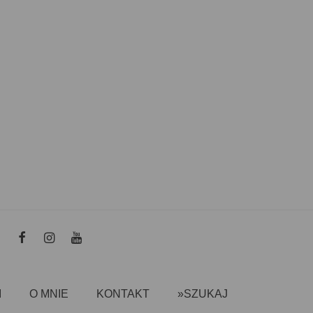
I
O MNIE
KONTAKT
»SZUKAJ