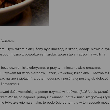
i Świętami…
ami –tym razem białej, żeby było inaczej:) Kiszonej dodaję niewiele, tyl
sobu, można z powodzeniem zrobić także i taką tradycyjną wigilijną
t bezpiecznie niskokaloryczna, a przy tym niesamowicie smaczna.
)
, uzyskam farsz do pierogów, uszek, krokietów, kulebiaka… Można też
wać na „po świętach”, a potem odgrzać i zjeść taką postną lub dołożyć
 i smaczne:)
otować dużo wcześniej, a potem trzymać w lodówce
(jeśli krótko przed)
,
rzed
Wigilią co najmniej jedną z dwunastu potraw mieć już gotową i tyl
anie tylko zyskuje na smaku, to podejście do tematu w ten sposób może