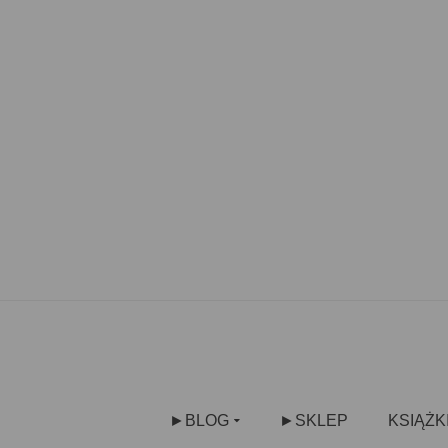
►BLOG
►SKLEP
KSIĄŻK