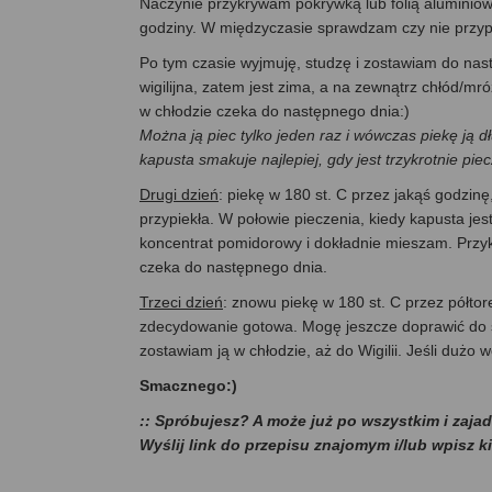
Naczynie przykrywam pokrywką lub folią aluminiow
godziny. W międzyczasie sprawdzam czy nie przypi
Po tym czasie wyjmuję, studzę i zostawiam do nas
wigilijna, zatem jest zima, a na zewnątrz chłód/mr
w chłodzie czeka do następnego dnia:)
Można ją piec tylko jeden raz i wówczas piekę ją
kapusta smakuje najlepiej, gdy jest trzykrotnie pie
Drugi dzień
: piekę w 180 st. C przez jakąś godzinę
przypiekła. W połowie pieczenia, kiedy kapusta je
koncentrat pomidorowy i dokładnie mieszam. Przy
czeka do następnego dnia.
Trzeci dzień
: znowu piekę w 180 st. C przez półtore
zdecydowanie gotowa. Mogę jeszcze doprawić do smak
zostawiam ją w chłodzie, aż do Wigilii. Jeśli dużo
Smacznego:)
:: Spróbujesz? A może już po wszystkim i zaja
Wyślij link do przepisu znajomym i/lub wpisz k