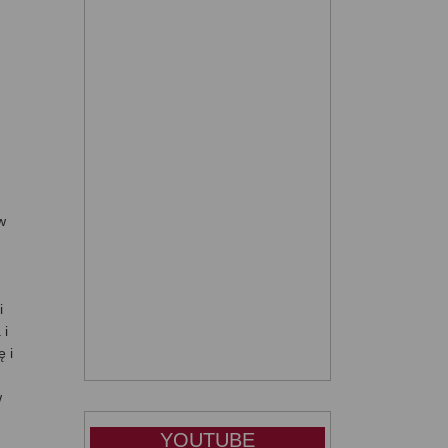
w
i
 i
ę i
w
YOUTUBE