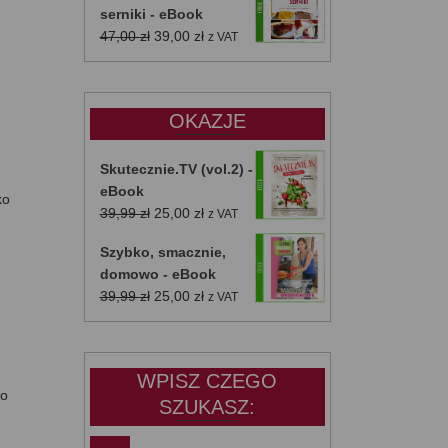
serniki - eBook
Pierwotna
Aktualna
47,00
zł
39,00
zł
z VAT
cena
cena
wynosiła:
wynosi:
47,00 zł.
39,00 zł.
OKAZJE
Skutecznie.TV (vol.2) -
eBook
ko
Pierwotna
Aktualna
39,99
zł
25,00
zł
z VAT
cena
cena
Szybko, smacznie,
wynosiła:
wynosi:
domowo - eBook
39,99 zł.
25,00 zł.
Pierwotna
Aktualna
39,99
zł
25,00
zł
z VAT
cena
cena
wynosiła:
wynosi:
39,99 zł.
25,00 zł.
WPISZ CZEGO
ko
SZUKASZ: