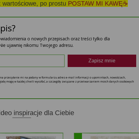
st wartościowe, po prostu
POSTAW MI KAWĘ☕
pis?
powiadomienia o nowych przepisach oraz treści tylko dla
Nie ujawnię nikomu Twojego adresu.
Zapisz mnie
ę na przesyłanie mi na podany w formularzu adres e-mail informacji o upominkach, nowościach,
 zgodę mogę w każdej chwili wycofać, a szczegóły związane z przetwarzaniem moich danych osobowych
ideo inspiracje dla Ciebie