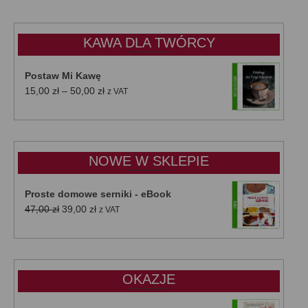
KAWA DLA TWÓRCY
Postaw Mi Kawę
Zakres
15,00
zł
–
50,00
zł
z VAT
cen:
od
15,00 zł
do
NOWE W SKLEPIE
50,00 zł
Proste domowe serniki - eBook
Pierwotna
Aktualna
47,00
zł
39,00
zł
z VAT
cena
cena
wynosiła:
wynosi:
47,00 zł.
39,00 zł.
OKAZJE