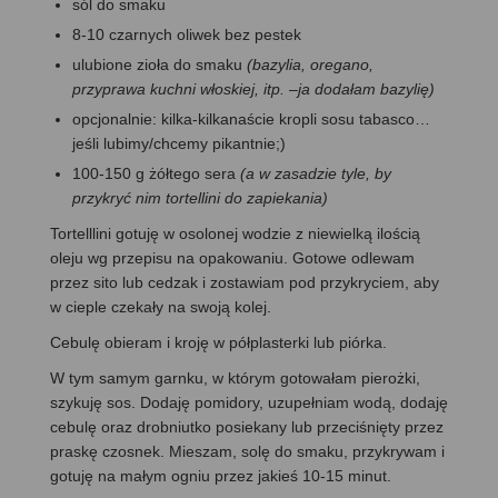
sól do smaku
8-10 czarnych oliwek bez pestek
ulubione zioła do smaku
(bazylia, oregano,
przyprawa kuchni włoskiej, itp. –ja dodałam bazylię)
opcjonalnie: kilka-kilkanaście kropli sosu tabasco…
jeśli lubimy/chcemy pikantnie;)
100-150 g żółtego sera
(a w zasadzie tyle, by
przykryć nim tortellini do zapiekania)
Tortelllini gotuję w osolonej wodzie z niewielką ilością
oleju wg przepisu na opakowaniu. Gotowe odlewam
przez sito lub cedzak i zostawiam pod przykryciem, aby
w cieple czekały na swoją kolej.
Cebulę obieram i kroję w półplasterki lub piórka.
W tym samym garnku, w którym gotowałam pierożki,
szykuję sos. Dodaję pomidory, uzupełniam wodą, dodaję
cebulę oraz drobniutko posiekany lub przeciśnięty przez
praskę czosnek. Mieszam, solę do smaku, przykrywam i
gotuję na małym ogniu przez jakieś 10-15 minut.