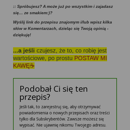
:: Spróbujesz? A może już po wszystkim i zajadasz
się… ze smakiem:)?
Wyślij link do przepisu znajomym i/lub wpisz kilka
słów w Komentarzach, dzieląc się Twoją opinią -
dziękuję!
...a jeśli
czujesz, że to, co robię jest
wartościowe, po prostu
POSTAW MI
KAWĘ☕
Podobał Ci się ten
przepis?
Jeśli tak, to zarejestruj się, aby otrzymywać
powiadomienia o nowych przepisach oraz treści
tylko dla Subskrybentów. Zawsze możesz się
wypisać. Nie ujawnię nikomu Twojego adresu.