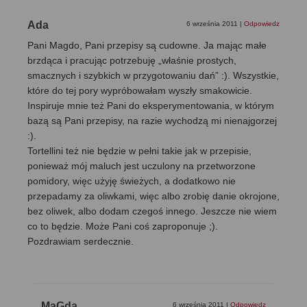
Ada
6 września 2011
|
Odpowiedz
Pani Magdo, Pani przepisy są cudowne. Ja mając małe
brzdąca i pracując potrzebuję „właśnie prostych,
smacznych i szybkich w przygotowaniu dań” :). Wszystkie,
które do tej pory wypróbowałam wyszły smakowicie.
Inspiruje mnie też Pani do eksperymentowania, w którym
bazą są Pani przepisy, na razie wychodzą mi nienajgorzej
:).
Tortellini też nie będzie w pełni takie jak w przepisie,
ponieważ mój maluch jest uczulony na przetworzone
pomidory, więc użyję świeżych, a dodatkowo nie
przepadamy za oliwkami, więc albo zrobię danie okrojone,
bez oliwek, albo dodam czegoś innego. Jeszcze nie wiem
co to będzie. Może Pani coś zaproponuje ;).
Pozdrawiam serdecznie.
MaGda
6 września 2011
|
Odpowiedz