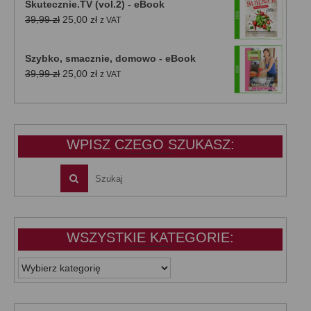
Skutecznie.TV (vol.2) - eBook
Pierwotna
Aktualna
39,99
zł
25,00
zł
z VAT
cena
cena
wynosiła:
wynosi:
Szybko, smacznie, domowo - eBook
39,99 zł.
25,00 zł.
Pierwotna
Aktualna
39,99
zł
25,00
zł
z VAT
cena
cena
wynosiła:
wynosi:
39,99 zł.
25,00 zł.
WPISZ CZEGO SZUKASZ:
WSZYSTKIE KATEGORIE:
WSZYSTKIE
KATEGORIE: