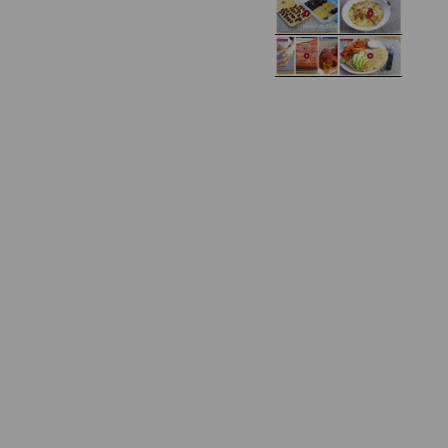
cukru)
cebulą i pomidorem
Zupa kurkowa z
Domowe żelki
selerem i pietruszką
Zapiekany naleśnik z
mięsem i pieczarkami. I
Gołąbki z cukinii
prosta sałatka
Najprostszy klasyczny
chlebek bananowy
Kotlety ruskie
(zawsze się uda!)