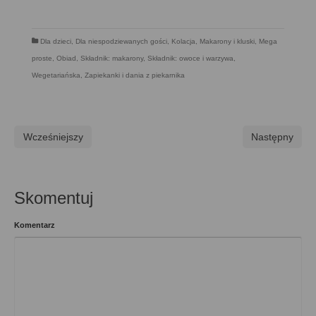
Dla dzieci
,
Dla niespodziewanych gości
,
Kolacja
,
Makarony i kluski
,
Mega
proste
,
Obiad
,
Składnik: makarony
,
Składnik: owoce i warzywa
,
Wegetariańska
,
Zapiekanki i dania z piekarnika
Wcześniejszy
Następny
Skomentuj
Komentarz