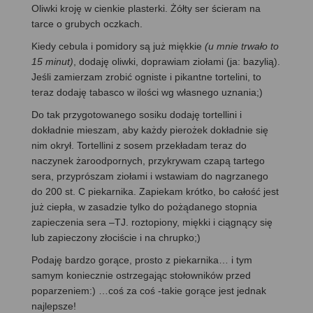
Oliwki kroję w cienkie plasterki. Żółty ser ścieram na
tarce o grubych oczkach.
Kiedy cebula i pomidory są już miękkie
(u mnie trwało to
15 minut)
, dodaję oliwki, doprawiam ziołami (ja: bazylią).
Jeśli zamierzam zrobić ogniste i pikantne tortelini, to
teraz dodaję tabasco w ilości wg własnego uznania;)
Do tak przygotowanego sosiku dodaję tortellini i
dokładnie mieszam, aby każdy pierożek dokładnie się
nim okrył. Tortellini z sosem przekładam teraz do
naczynek żaroodpornych, przykrywam czapą tartego
sera, przyprószam ziołami i wstawiam do nagrzanego
do 200 st. C piekarnika. Zapiekam krótko, bo całość jest
już ciepła, w zasadzie tylko do pożądanego stopnia
zapieczenia sera –TJ. roztopiony, miękki i ciągnący się
lub zapieczony złociście i na chrupko;)
Podaję bardzo gorące, prosto z piekarnika… i tym
samym koniecznie ostrzegając stołowników przed
poparzeniem:) …coś za coś -takie gorące jest jednak
najlepsze!