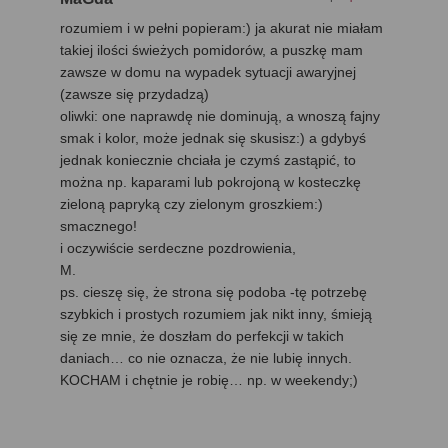
rozumiem i w pełni popieram:) ja akurat nie miałam
takiej ilości świeżych pomidorów, a puszkę mam
zawsze w domu na wypadek sytuacji awaryjnej
(zawsze się przydadzą)
oliwki: one naprawdę nie dominują, a wnoszą fajny
smak i kolor, może jednak się skusisz:) a gdybyś
jednak koniecznie chciała je czymś zastąpić, to
można np. kaparami lub pokrojoną w kosteczkę
zieloną papryką czy zielonym groszkiem:)
smacznego!
i oczywiście serdeczne pozdrowienia,
M.
ps. cieszę się, że strona się podoba -tę potrzebę
szybkich i prostych rozumiem jak nikt inny, śmieją
się ze mnie, że doszłam do perfekcji w takich
daniach… co nie oznacza, że nie lubię innych.
KOCHAM i chętnie je robię… np. w weekendy;)