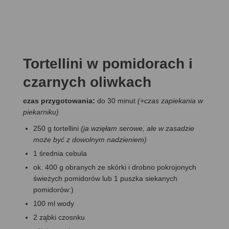
Tortellini w pomidorach i
czarnych oliwkach
czas przygotowania:
do 30 minut
(+czas zapiekania w
piekarniku)
250 g tortellini
(ja wzięłam serowe, ale w zasadzie
może być z dowolnym nadzieniem)
1 średnia cebula
ok. 400 g obranych ze skórki i drobno pokrojonych
świeżych pomidorów lub 1 puszka siekanych
pomidorów:)
100 ml wody
2 ząbki czosnku