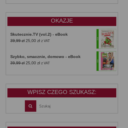
wynosiła:
wynosi:
47,00 zł.
39,00 zł.
OKAZJE
Skutecznie.TV (vol.2) - eBook
Pierwotna
Aktualna
39,99
zł
25,00
zł
z VAT
cena
cena
wynosiła:
wynosi:
Szybko, smacznie, domowo - eBook
39,99 zł.
25,00 zł.
Pierwotna
Aktualna
39,99
zł
25,00
zł
z VAT
cena
cena
wynosiła:
wynosi:
39,99 zł.
25,00 zł.
WPISZ CZEGO SZUKASZ: