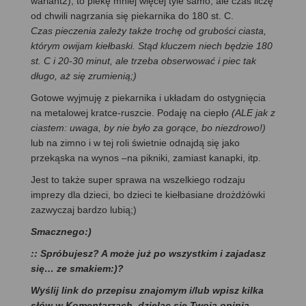
wariant2), to piekę mniej więcej tyle samo, ale czas liczę
od chwili nagrzania się piekarnika do 180 st. C.
Czas pieczenia zależy także trochę od grubości ciasta,
którym owijam kiełbaski. Stąd kluczem niech będzie 180
st. C i 20-30 minut, ale trzeba obserwować i piec tak
długo, aż się zrumienią;)
Gotowe wyjmuję z piekarnika i układam do ostygnięcia
na metalowej kratce-ruszcie. Podaję na ciepło
(ALE jak z
ciastem: uwaga, by nie było za gorące, bo niezdrowo!)
lub na zimno i w tej roli świetnie odnajdą się jako
przekąska na wynos –na pikniki, zamiast kanapki, itp.
Jest to także super sprawa na wszelkiego rodzaju
imprezy dla dzieci, bo dzieci te kiełbasiane drożdżówki
zazwyczaj bardzo lubią;)
Smacznego:)
:: Spróbujesz? A może już po wszystkim i zajadasz
się… ze smakiem:)?
Wyślij link do przepisu znajomym i/lub wpisz kilka
słów w Komentarzach, dzieląc się Twoją opinią -