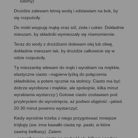
lubimy)
Drożdże zalewam letnią wodą i odstawiam na bok, by
się rozpuściły.
Do miski wsypuję mąkę oraz sól, zioła i cukier. Dokładnie
mieszam, by składniki wymieszały się równomiernie.
Teraz do wody z drożdżami dolewam olej lub oliwę,
dokładnie mieszam tak, by drożdże całkowicie się w
odzie rozpuściły.
Tę mieszankę wlewam do mąki i wyrabiam na miękkie,
elastyczne ciasto –najpierw łyżką do połączenia
składników, a potem ręcznie na stolnicy. Ciasto ma być
dobrze wyrobione i miękkie, ale spokojnie, kilka minut
wyrabiania wystarczy:) Gotowe ciasto zostawiam pod
przykryciem do wyrośnięcia, aż podwoi objętość –jakieś
20-30 minut powinno wystarczyć.
Kiedy wyrośnie trzeba z niego przygotować mniejsze
trójkąty (ew. inne kawałki ciasta np. paski, w które
zawinę kiełbasy). Zatem: