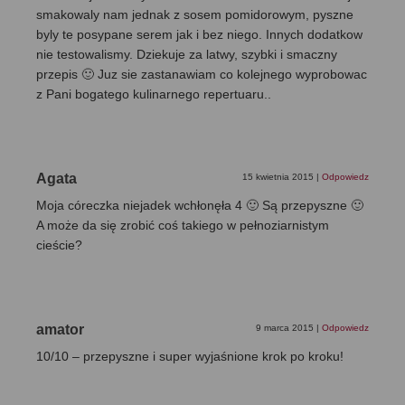
smakowaly nam jednak z sosem pomidorowym, pyszne
byly te posypane serem jak i bez niego. Innych dodatkow
nie testowalismy. Dziekuje za latwy, szybki i smaczny
przepis 🙂 Juz sie zastanawiam co kolejnego wyprobowac
z Pani bogatego kulinarnego repertuaru..
Agata
15 kwietnia 2015
|
Odpowiedz
Moja córeczka niejadek wchłonęła 4 🙂 Są przepyszne 🙂
A może da się zrobić coś takiego w pełnoziarnistym
cieście?
amator
9 marca 2015
|
Odpowiedz
10/10 – przepyszne i super wyjaśnione krok po kroku!