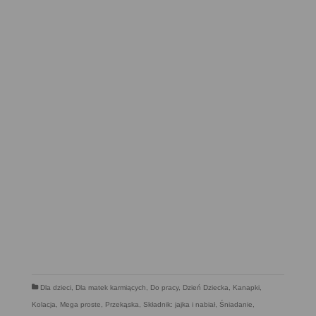
Dla dzieci
,
Dla matek karmiących
,
Do pracy
,
Dzień Dziecka
,
Kanapki
,
Kolacja
,
Mega proste
,
Przekąska
,
Składnik: jajka i nabiał
,
Śniadanie
,