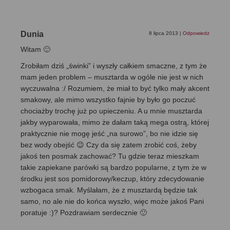
Dunia
8 lipca 2013
|
Odpowiedz
Witam 🙂
Zrobiłam dziś „świnki” i wyszły całkiem smaczne, z tym że
mam jeden problem – musztarda w ogóle nie jest w nich
wyczuwalna :/ Rozumiem, że miał to być tylko mały akcent
smakowy, ale mimo wszystko fajnie by było go poczuć
chociażby trochę już po upieczeniu. A u mnie musztarda
jakby wyparowała, mimo że dałam taką mega ostrą, której
praktycznie nie mogę jeść „na surowo”, bo nie idzie się
bez wody obejść 😉 Czy da się zatem zrobić coś, żeby
jakoś ten posmak zachować? Tu gdzie teraz mieszkam
takie zapiekane parówki są bardzo popularne, z tym że w
środku jest sos pomidorowy/keczup, który zdecydowanie
wzbogaca smak. Myślałam, że z musztardą będzie tak
samo, no ale nie do końca wyszło, więc może jakoś Pani
poratuje :)? Pozdrawiam serdecznie 🙂