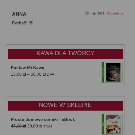
ANNA
23 maja 2013
|
Odpowiedz
Pycha!!!!!!!!
KAWA DLA TWÓRCY
Postaw Mi Kawę
Zakres
15,00
zł
–
50,00
zł
z VAT
cen:
od
15,00 zł
do
NOWE W SKLEPIE
50,00 zł
Proste domowe serniki - eBook
Pierwotna
Aktualna
47,00
zł
39,00
zł
z VAT
cena
cena