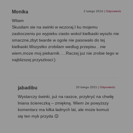
Monika
2 lutego 2014
|
Odpowiedz
Witam
Skusilam sie na swinki w wczoraj.I ku mojemu
zaskoczeniu po wypieku ciasto wokol kielbaski wyszlo nie
smaczne,zbyt twarde w ogole nie pasowalo do tej
kielbaski.Wszystko zrobilam wedlug przepisu…nie
wiem,moze moj piekarnik…..Raczej juz nie zrobie tego w
najblizszej przyszlosci:)
jabadibu
20 lutego 2021
|
Odpowiedz
Wystarczy świnki, już na raszce, przykryć na chwilę
lniana ściereczką – zmiękną. Wiem że powyższy
komentarz ma kilka ładnych lat, ale może komuś
się ten myk przyda 😉