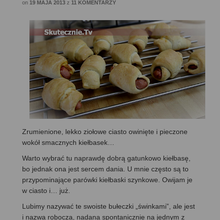
on
19 MAJA 2013
z
11 KOMENTARZY
Zrumienione, lekko ziołowe ciasto owinięte i pieczone
wokół smacznych kiełbasek…
Warto wybrać tu naprawdę dobrą gatunkowo kiełbasę,
bo jednak ona jest sercem dania. U mnie często są to
przypominające parówki kiełbaski szynkowe. Owijam je
w ciasto i… już.
Lubimy nazywać te swoiste bułeczki „świnkami”, ale jest
i nazwa robocza, nadana spontanicznie na jednym z