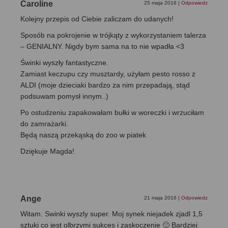
Caroline
25 maja 2016
|
Odpowiedz
Kolejny przepis od Ciebie zaliczam do udanych!
Sposób na pokrojenie w trójkąty z wykorzystaniem talerza
– GENIALNY. Nigdy bym sama na to nie wpadła <3
Świnki wyszły fantastyczne.
Zamiast keczupu czy musztardy, użyłam pesto rosso z
ALDI (moje dzieciaki bardzo za nim przepadają, stąd
podsuwam pomysł innym..)
Po ostudzeniu zapakowałam bułki w woreczki i wrzuciłam
do zamrażarki.
Będą naszą przekąską do zoo w piatek
Dziękuje Magda!
Ange
21 maja 2016
|
Odpowiedz
Witam. Swinki wyszly super. Moj synek niejadek zjadl 1,5
sztuki co jest olbrzymi sukces i zaskoczenie 🙂 Bardziej