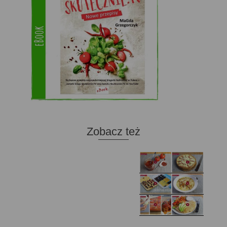
Zobacz też
Domowy ketchup (bez
Tarta francuska z
cukru)
cebulą i pomidorem
Zupa kurkowa z
Domowe żelki
selerem i pietruszką
Zapiekany naleśnik z
mięsem i pieczarkami. I
Gołąbki z cukinii
prosta sałatka