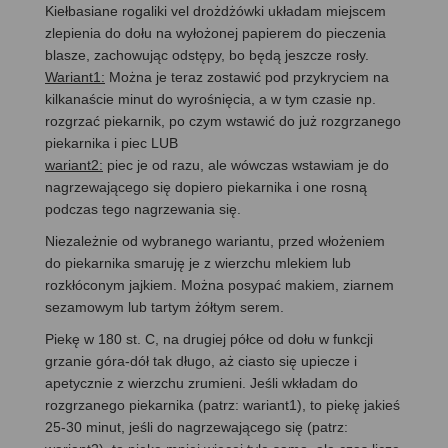
Kiełbasiane rogaliki vel drożdżówki układam miejscem
zlepienia do dołu na wyłożonej papierem do pieczenia
blasze, zachowując odstępy, bo będą jeszcze rosły.
Wariant1:
Można je teraz zostawić pod przykryciem na
kilkanaście minut do wyrośnięcia, a w tym czasie np.
rozgrzać piekarnik, po czym wstawić do już rozgrzanego
piekarnika i piec LUB
wariant2:
piec je od razu, ale wówczas wstawiam je do
nagrzewającego się dopiero piekarnika i one rosną
podczas tego nagrzewania się.
Niezależnie od wybranego wariantu, przed włożeniem
do piekarnika smaruję je z wierzchu mlekiem lub
rozkłóconym jajkiem. Można posypać makiem, ziarnem
sezamowym lub tartym żółtym serem.
Piekę w 180 st. C, na drugiej półce od dołu w funkcji
grzanie góra-dół tak długo, aż ciasto się upiecze i
apetycznie z wierzchu zrumieni. Jeśli wkładam do
rozgrzanego piekarnika (patrz: wariant1), to piekę jakieś
25-30 minut, jeśli do nagrzewającego się (patrz: