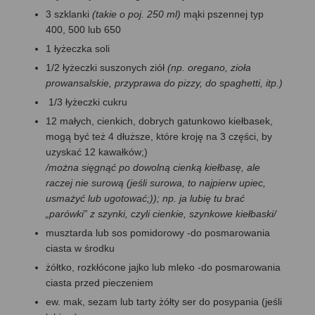
3 szklanki
(takie o poj. 250 ml)
mąki pszennej typ
400, 500 lub 650
1 łyżeczka soli
1/2 łyżeczki suszonych ziół
(np. oregano, zioła
prowansalskie, przyprawa do pizzy, do spaghetti, itp.)
1/3 łyżeczki cukru
12 małych, cienkich, dobrych gatunkowo kiełbasek,
mogą być też 4 dłuższe, które kroję na 3 części, by
uzyskać 12 kawałków;)
/można sięgnąć po dowolną cienką kiełbasę, ale
raczej nie surową (jeśli surowa, to najpierw upiec,
usmażyć lub ugotować;)); np. ja lubię tu brać
„parówki” z szynki, czyli cienkie, szynkowe kiełbaski/
musztarda lub sos pomidorowy -do posmarowania
ciasta w środku
żółtko, rozkłócone jajko lub mleko -do posmarowania
ciasta przed pieczeniem
ew. mak, sezam lub tarty żółty ser do posypania (jeśli