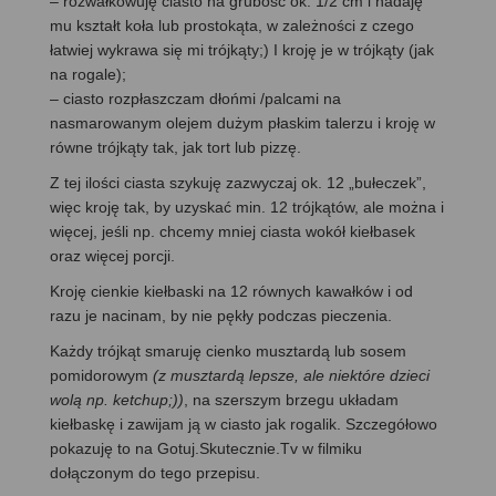
– rozwałkowuję ciasto na grubość ok. 1/2 cm i nadaję
mu kształt koła lub prostokąta, w zależności z czego
łatwiej wykrawa się mi trójkąty;) I kroję je w trójkąty (jak
na rogale);
– ciasto rozpłaszczam dłońmi /palcami na
nasmarowanym olejem dużym płaskim talerzu i kroję w
równe trójkąty tak, jak tort lub pizzę.
Z tej ilości ciasta szykuję zazwyczaj ok. 12 „bułeczek”,
więc kroję tak, by uzyskać min. 12 trójkątów, ale można i
więcej, jeśli np. chcemy mniej ciasta wokół kiełbasek
oraz więcej porcji.
Kroję cienkie kiełbaski na 12 równych kawałków i od
razu je nacinam, by nie pękły podczas pieczenia.
Każdy trójkąt smaruję cienko musztardą lub sosem
pomidorowym
(z musztardą lepsze, ale niektóre dzieci
wolą np. ketchup;))
, na szerszym brzegu układam
kiełbaskę i zawijam ją w ciasto jak rogalik. Szczegółowo
pokazuję to na Gotuj.Skutecznie.Tv w filmiku
dołączonym do tego przepisu.