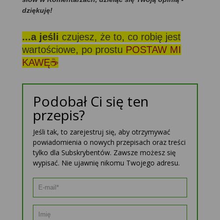
dziękuję!
...a jeśli
czujesz, że to, co robię jest
wartościowe, po prostu
POSTAW MI
KAWĘ☕
Podobał Ci się ten
przepis?
Jeśli tak, to zarejestruj się, aby otrzymywać
powiadomienia o nowych przepisach oraz treści
tylko dla Subskrybentów. Zawsze możesz się
wypisać. Nie ujawnię nikomu Twojego adresu.