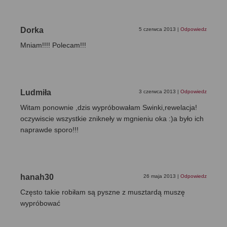
Dorka
5 czerwca 2013
|
Odpowiedz
Mniam!!!! Polecam!!!
Ludmiła
3 czerwca 2013
|
Odpowiedz
Witam ponownie ,dzis wypróbowałam Swinki,rewelacja!
oczywiscie wszystkie znikneły w mgnieniu oka :)a było ich
naprawde sporo!!!
hanah30
26 maja 2013
|
Odpowiedz
Często takie robiłam są pyszne z musztardą muszę
wypróbować