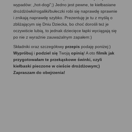
wypadów: „hot-dogi”;) Jedno jest pewne, te kiełbasiane
drożdżówki/rogaliki/bułeczki robi się naprawdę sprawnie
i znikają naprawdę szybko. Prezentuję je tu z myślą o
zbliżającym się Dniu Dziecka, bo choć dorośli też je
oczywiście lubią, to jednak dziecięce łapki wyciągają się
po nie z wyraźnie zauważalnym zapałem:)
Składniki oraz szczegółowy
przepis
podaję poniżej:)
Wypróbuj
i
podziel się
Twoją
opinią
! A oto
filmik jak
przygotowałam te przekąskowe świnki, czyli
kiełbaski pieczone w cieście drożdżowym;)
Zapraszam do obejrzenia!