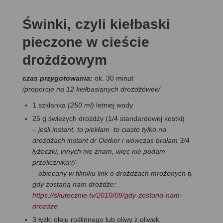
Świnki, czyli kiełbaski
pieczone w cieście
drożdżowym
czas przygotowania:
ok. 30 minut
/proporcje na 12 kiełbasianych drożdżówek/
1 szklanka
(250 ml)
letniej wody
25 g świeżych drożdży (1/4 standardowej kostki)
– jeśli instant, to piekłam to ciasto tylko na
drożdżach instant dr Oetker i wówczas brałam 3/4
łyżeczki, innych nie znam, więc nie podam
przelicznika:(/
– obiecany w filmiku link o drożdżach mrożonych tj.
gdy zostaną nam drożdże:
https://skutecznie.tv/2010/09/gdy-zostana-nam-
drozdze
3 łyżki oleju roślinnego lub oliwy z oliwek