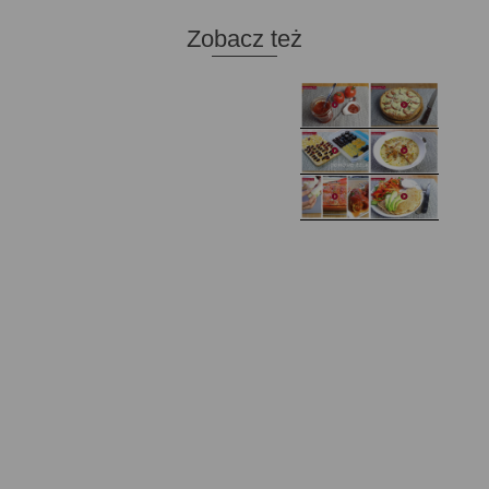
Zobacz też
Domowy ketchup (bez
Tarta francuska z
cukru)
cebulą i pomidorem
Zupa kurkowa z
Domowe żelki
selerem i pietruszką
Zapiekany naleśnik z
mięsem i pieczarkami. I
Gołąbki z cukinii
prosta sałatka
Najprostszy klasyczny
chlebek bananowy
Kotlety ruskie
(zawsze się uda!)