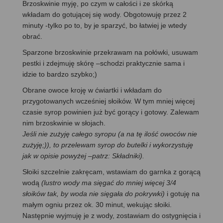
Brzoskwinie myję, po czym w całości i ze skórką
wkładam do gotującej się wody. Obgotowuję przez 2
minuty -tylko po to, by je sparzyć, bo łatwiej je wtedy
obrać.
Sparzone brzoskwinie przekrawam na połówki, usuwam
pestki i zdejmuję skórę –schodzi praktycznie sama i
idzie to bardzo szybko;)
Obrane owoce kroję w ćwiartki i wkładam do
przygotowanych wcześniej słoików. W tym mniej więcej
czasie syrop powinien już być gorący i gotowy. Zalewam
nim brzoskwinie w słojach.
Jeśli nie zużyję całego syropu (a na tę ilość owoców nie
zużyję;)), to przelewam syrop do butelki i wykorzystuję
jak w opisie powyżej –patrz: Składniki).
Słoiki szczelnie zakręcam, wstawiam do garnka z gorącą
wodą
(lustro wody ma sięgać do mniej więcej 3/4
słoików tak, by woda nie sięgała do pokrywki)
i gotuję na
małym ogniu przez ok. 30 minut, wekując słoiki.
Następnie wyjmuję je z wody, zostawiam do ostygnięcia i