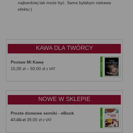
najbardziej tak może być. Sama byłabym ciekawa
efektu:)
KAWA DLA TWÓRCY
Postaw Mi Kawę
Zakres
15,00
zł
–
50,00
zł
z VAT
cen:
od
15,00 zł
do
NOWE W SKLEPIE
50,00 zł
Proste domowe serniki - eBook
Pierwotna
Aktualna
47,00
zł
39,00
zł
z VAT
cena
cena
wynosiła:
wynosi: