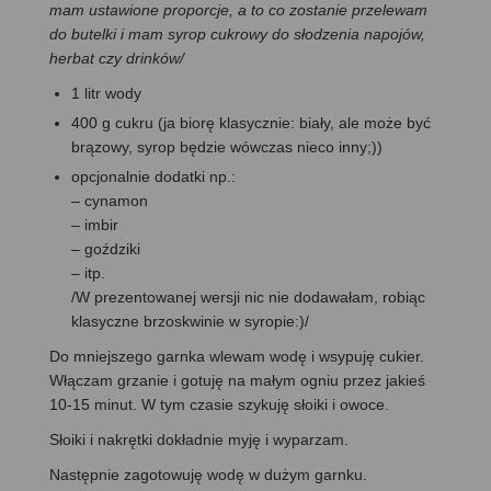
mam ustawione proporcje, a to co zostanie przelewam
do butelki i mam syrop cukrowy do słodzenia napojów,
herbat czy drinków/
1 litr wody
400 g cukru (ja biorę klasycznie: biały, ale może być
brązowy, syrop będzie wówczas nieco inny;))
opcjonalnie dodatki np.:
– cynamon
– imbir
– goździki
– itp.
/W prezentowanej wersji nic nie dodawałam, robiąc
klasyczne brzoskwinie w syropie:)/
Do mniejszego garnka wlewam wodę i wsypuję cukier.
Włączam grzanie i gotuję na małym ogniu przez jakieś
10-15 minut. W tym czasie szykuję słoiki i owoce.
Słoiki i nakrętki dokładnie myję i wyparzam.
Następnie zagotowuję wodę w dużym garnku.