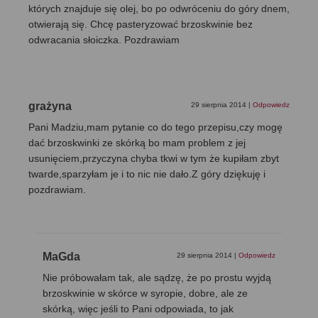
których znajduje się olej, bo po odwróceniu do góry dnem,
otwierają się. Chcę pasteryzować brzoskwinie bez
odwracania słoiczka. Pozdrawiam
grażyna
29 sierpnia 2014
|
Odpowiedz
Pani Madziu,mam pytanie co do tego przepisu,czy mogę
dać brzoskwinki ze skórką bo mam problem z jej
usunięciem,przyczyna chyba tkwi w tym że kupiłam zbyt
twarde,sparzyłam je i to nic nie dało.Z góry dziękuję i
pozdrawiam.
MaGda
29 sierpnia 2014
|
Odpowiedz
Nie próbowałam tak, ale sądzę, że po prostu wyjdą
brzoskwinie w skórce w syropie, dobre, ale ze
skórką, więc jeśli to Pani odpowiada, to jak