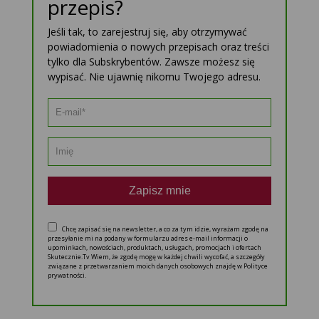
przepis?
Jeśli tak, to zarejestruj się, aby otrzymywać
powiadomienia o nowych przepisach oraz treści
tylko dla Subskrybentów. Zawsze możesz się
wypisać. Nie ujawnię nikomu Twojego adresu.
Zapisz mnie
Chcę zapisać się na newsletter, a co za tym idzie, wyrażam zgodę na
przesyłanie mi na podany w formularzu adres e-mail informacji o
upominkach, nowościach, produktach, usługach, promocjach i ofertach
Skutecznie.Tv Wiem, że zgodę mogę w każdej chwili wycofać, a szczegóły
związane z przetwarzaniem moich danych osobowych znajdę w Polityce
prywatności.