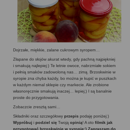
Dojrzałe, miękkie, zalane cukrowym syropem…
Złapane do słojów akurat wtedy, gdy pachną najpiękniej
i smakują najlepiej:) Te letnie owoce, nabrzmiałe sokiem
i pełnią smaków zadowoloną nas… zimą. Brzoskwinie w
syropie zna chyba każdy, bo można je kupić w puszkach
w każdym niemal sklepie czy markecie. Ale zrobione
własnoręcznie smakują inaczej… lepiej;) I są banalnie
proste do przygotowania.
Zobaczcie zresztą sami…
Składniki oraz szczegółowy
przepis
podaję poniżej:)
Wypróbuj
i
podziel się
Twoją
opinią
! A oto
filmik jak
przygotować brzoskwinie w syropie;) Zapraszam do