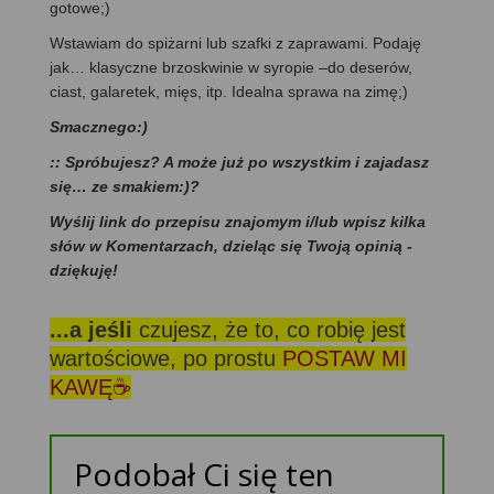
gotowe;)
Wstawiam do spiżarni lub szafki z zaprawami. Podaję
jak… klasyczne brzoskwinie w syropie –do deserów,
ciast, galaretek, mięs, itp. Idealna sprawa na zimę;)
Smacznego:)
:: Spróbujesz? A może już po wszystkim i zajadasz
się… ze smakiem:)?
Wyślij link do przepisu znajomym i/lub wpisz kilka
słów w Komentarzach, dzieląc się Twoją opinią -
dziękuję!
...a jeśli
czujesz, że to, co robię jest
wartościowe, po prostu
POSTAW MI
KAWĘ☕
Podobał Ci się ten