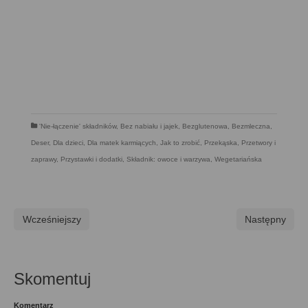
'Nie-łączenie' składników
,
Bez nabiału i jajek
,
Bezglutenowa
,
Bezmleczna
,
Deser
,
Dla dzieci
,
Dla matek karmiących
,
Jak to zrobić
,
Przekąska
,
Przetwory i
zaprawy
,
Przystawki i dodatki
,
Składnik: owoce i warzywa
,
Wegetariańska
Wcześniejszy
Następny
Skomentuj
Komentarz