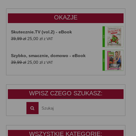
47,00 zł.
39,00 zł.
OKAZJE
Skutecznie.TV (vol.2) - eBook
Pierwotna
Aktualna
39,99
zł
25,00
zł
z VAT
cena
cena
wynosiła:
wynosi:
Szybko, smacznie, domowo - eBook
39,99 zł.
25,00 zł.
Pierwotna
Aktualna
39,99
zł
25,00
zł
z VAT
cena
cena
wynosiła:
wynosi:
39,99 zł.
25,00 zł.
WPISZ CZEGO SZUKASZ:
WSZYSTKIE KATEGORIE: