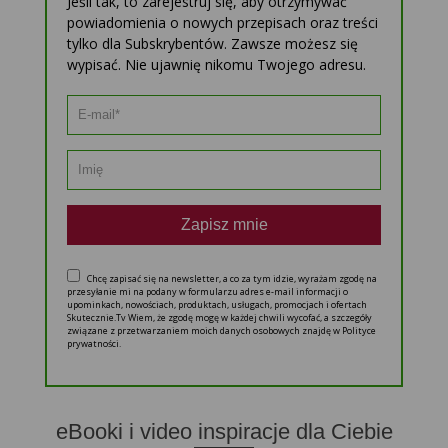
Jeśli tak, to zarejestruj się, aby otrzymywać
powiadomienia o nowych przepisach oraz treści
tylko dla Subskrybentów. Zawsze możesz się
wypisać. Nie ujawnię nikomu Twojego adresu.
Zapisz mnie
Chcę zapisać się na newsletter, a co za tym idzie, wyrażam zgodę na
przesyłanie mi na podany w formularzu adres e-mail informacji o
upominkach, nowościach, produktach, usługach, promocjach i ofertach
Skutecznie.Tv Wiem, że zgodę mogę w każdej chwili wycofać, a szczegóły
związane z przetwarzaniem moich danych osobowych znajdę w Polityce
prywatności.
eBooki i video inspiracje dla Ciebie