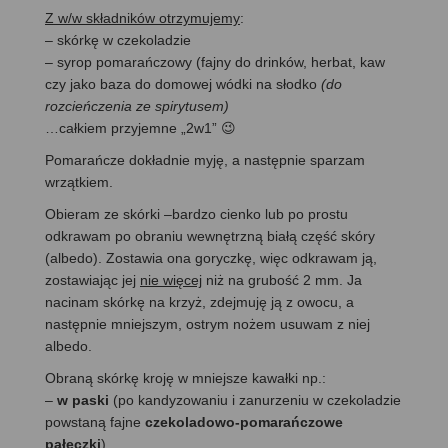
Z w/w składników otrzymujemy
:
– skórkę w czekoladzie
– syrop pomarańczowy (fajny do drinków, herbat, kaw
czy jako baza do domowej wódki na słodko
(do
rozcieńczenia ze spirytusem)
…całkiem przyjemne „2w1” 😉
Pomarańcze dokładnie myję, a następnie sparzam
wrzątkiem.
Obieram ze skórki –bardzo cienko lub po prostu
odkrawam po obraniu wewnętrzną białą część skóry
(albedo). Zostawia ona goryczkę, więc odkrawam ją,
zostawiając jej
nie więcej
niż na grubość 2 mm. Ja
nacinam skórkę na krzyż, zdejmuję ją z owocu, a
następnie mniejszym, ostrym nożem usuwam z niej
albedo.
Obraną skórkę kroję w mniejsze kawałki np.:
–
w paski
(po kandyzowaniu i zanurzeniu w czekoladzie
powstaną fajne
czekoladowo-pomarańczowe
pałeczki
)