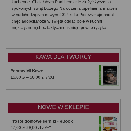
kuchenne. Chciałabym Pani i rodzinie złożyć życzenia
spokojnych świąt Bożego Narodzenia ,spełnienia marzeń
w nadchodzącym nowym 2014 roku.Podtrzymuję nadal
chęć adopcji.Może w święta oddać pole w kuchni
mężczyznom,choć faktycznie istnieje pewne ryzyko.
KAWA DLA TWÓRCY
Postaw Mi Kawę
Zakres
15,00
zł
–
50,00
zł
z VAT
cen:
od
15,00 zł
do
NOWE W SKLEPIE
50,00 zł
Proste domowe serniki - eBook
Pierwotna
Aktualna
47,00
zł
39,00
zł
z VAT