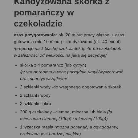
Kandyzowana skórka z
pomarańczy w
czekoladzie
czas przygotowania:
ok. 20 minut pracy własnej + czas
gotowania (ok. 10 minut) i kandyzowana (ok. 40 minut)
/
proporcje na 1 blachę czekoladek tj. 45-55 czekoladek
w zależności od wielkości, na jaką się decyduję
/
skórka z 4 pomarańcz (lub cytryn)
/przed obraniem owoce porządnie umyć/wyszorować
oraz sparzyć wrzątkiem/
2 szklanki wody -do wstępnego obgotowania skórek
2 szklanki wody
2 szklanki cukru
200 g czekolady –ciemna, mleczna lub biała
(ja:
mieszanka ciemnej (100g) i mlecznej (100g))
1 łyżeczka masła
(można pominąć; a gdy dodamy,
czekolada jest bardziej miękka)