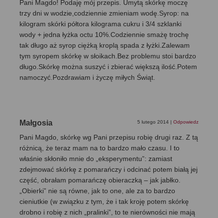
Pani Magdo! Podaję mój przepis. Umytą skórkę moczę
trzy dni w wodzie,codziennie zmieniam wodę.Syrop: na
kilogram skórki półtora kilograma cukru i 3/4 szklanki
wody + jedna łyżka octu 10%.Codziennie smażę trochę
tak długo aż syrop ciężką kroplą spada z łyżki.Zalewam
tym syropem skórkę w słoikach.Bez problemu stoi bardzo
długo.Skórkę można suszyć i zbierać większą ilość.Potem
namoczyć.Pozdrawiam i życzę miłych Świąt.
Małgosia
5 lutego 2014
|
Odpowiedz
Pani Magdo, skórkę wg Pani przepisu robię drugi raz. Z tą
różnicą, że teraz mam na to bardzo mało czasu. I to
właśnie skłoniło mnie do „eksperymentu”: zamiast
zdejmować skórkę z pomarańczy i odcinać potem białą jej
część, obrałam pomarańczę obieraczką – jak jabłko.
„Obierki” nie są równe, jak to one, ale za to bardzo
cieniutkie (w związku z tym, że i tak kroję potem skórkę
drobno i robię z nich „pralinki”, to te nierówności nie mają