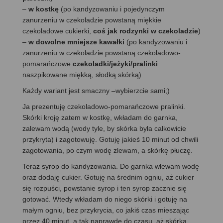
–
w kostkę
(po kandyzowaniu i pojedynczym
zanurzeniu w czekoladzie powstaną miękkie
czekoladowe cukierki,
coś jak rodzynki w czekoladzie
)
–
w dowolne mniejsze kawałki
(po kandyzowaniu i
zanurzeniu w czekoladzie powstaną czekoladowo-
pomarańczowe
czekoladki/jeżyki/pralinki
naszpikowane miękką, słodką skórką)
Każdy wariant jest smaczny –wybierzcie sami;)
Ja prezentuję czekoladowo-pomarańczowe pralinki.
Skórki kroję zatem w kostkę, wkładam do garnka,
zalewam wodą (wody tyle, by skórka była całkowicie
przykryta) i zagotowuję. Gotuję jakieś 10 minut od chwili
zagotowania, po czym wodę zlewam, a skórkę płuczę.
Teraz syrop do kandyzowania. Do garnka wlewam wodę
oraz dodaję cukier. Gotuję na średnim ogniu, aż cukier
się rozpuści, powstanie syrop i ten syrop zacznie się
gotować. Wtedy wkładam do niego skórki i gotuję na
małym ogniu, bez przykrycia, co jakiś czas mieszając
przez 40 minut, a tak naprawdę do czasu, aż skórka