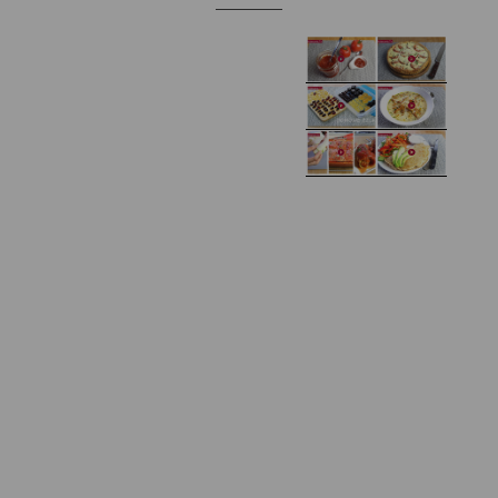
Domowy ketchup (bez
Tarta francuska z
cukru)
cebulą i pomidorem
Zupa kurkowa z
Domowe żelki
selerem i pietruszką
Zapiekany naleśnik z
mięsem i pieczarkami. I
Gołąbki z cukinii
prosta sałatka
Najprostszy klasyczny
chlebek bananowy
Kotlety ruskie
(zawsze się uda!)