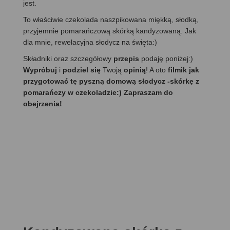
jest.
To właściwie czekolada naszpikowana miękką, słodką,
przyjemnie pomarańczową skórką kandyzowaną. Jak
dla mnie, rewelacyjna słodycz na święta:)
Składniki oraz szczegółowy
przepis
podaję poniżej:)
Wypróbuj
i
podziel się
Twoją
opinią
! A oto
filmik jak
przygotować tę pyszną domową słodycz -skórkę z
pomarańczy w czekoladzie:) Zapraszam do
obejrzenia!