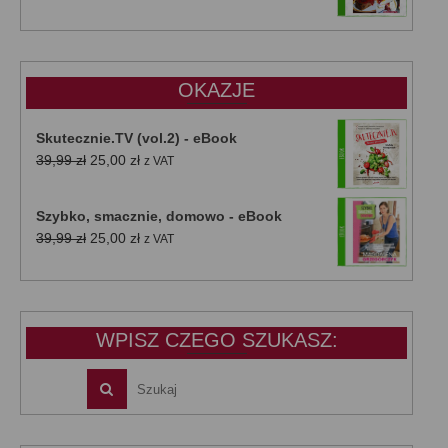
cena
cena
wynosiła:
wynosi:
47,00 zł.
39,00 zł.
OKAZJE
Skutecznie.TV (vol.2) - eBook
Pierwotna
Aktualna
39,99
zł
25,00
zł
z VAT
cena
cena
wynosiła:
wynosi:
Szybko, smacznie, domowo - eBook
39,99 zł.
25,00 zł.
Pierwotna
Aktualna
39,99
zł
25,00
zł
z VAT
cena
cena
wynosiła:
wynosi:
39,99 zł.
25,00 zł.
WPISZ CZEGO SZUKASZ: