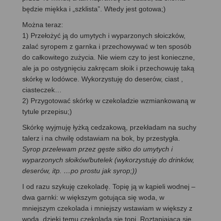
będzie miękka i „szklista”. Wtedy jest gotowa;)
Można teraz:
1) Przełożyć ją do umytych i wyparzonych słoiczków,
zalać syropem z garnka i przechowywać w ten sposób
do całkowitego zużycia. Nie wiem czy to jest konieczne,
ale ja po ostygnięciu zakręcam słoik i przechowuję taką
skórkę w lodówce. Wykorzystuję do deserów, ciast ,
ciasteczek…
2) Przygotować skórkę w czekoladzie wzmiankowaną w
tytule przepisu;)
Skórkę wyjmuję łyżką cedzakową, przekładam na suchy
talerz i na chwilę odstawiam na bok, by przestygła.
Syrop przelewam przez gęste sitko do umytych i
wyparzonych słoików/butelek (wykorzystuję do drinków,
deserów, itp. …po prostu jak syrop;))
I od razu szykuję czekoladę. Topię ją w kąpieli wodnej –
dwa garnki: w większym gotująca się woda, w
mniejszym czekolada i mniejszy wstawiam w większy z
wodą, dzięki temu czekolada się topi. Roztapiającą się