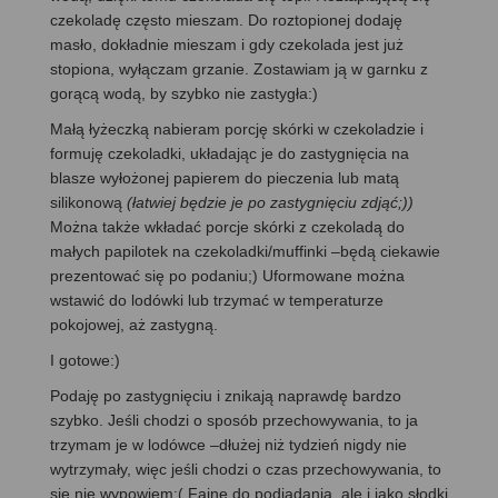
czekoladę często mieszam. Do roztopionej dodaję
masło, dokładnie mieszam i gdy czekolada jest już
stopiona, wyłączam grzanie. Zostawiam ją w garnku z
gorącą wodą, by szybko nie zastygła:)
Małą łyżeczką nabieram porcję skórki w czekoladzie i
formuję czekoladki, układając je do zastygnięcia na
blasze wyłożonej papierem do pieczenia lub matą
silikonową
(łatwiej będzie je po zastygnięciu zdjąć;))
Można także wkładać porcje skórki z czekoladą do
małych papilotek na czekoladki/muffinki –będą ciekawie
prezentować się po podaniu;) Uformowane można
wstawić do lodówki lub trzymać w temperaturze
pokojowej, aż zastygną.
I gotowe:)
Podaję po zastygnięciu i znikają naprawdę bardzo
szybko. Jeśli chodzi o sposób przechowywania, to ja
trzymam je w lodówce –dłużej niż tydzień nigdy nie
wytrzymały, więc jeśli chodzi o czas przechowywania, to
się nie wypowiem:( Fajne do podjadania, ale i jako słodki