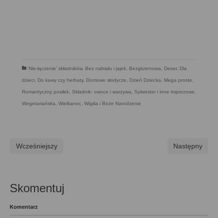
'Nie-łączenie' składników
,
Bez nabiału i jajek
,
Bezglutenowa
,
Deser
,
Dla
dzieci
,
Do kawy czy herbaty
,
Domowe słodycze
,
Dzień Dziecka
,
Mega proste
,
Romantyczny posiłek
,
Składnik: owoce i warzywa
,
Sylwester i inne imprezowe
,
Wegetariańska
,
Wielkanoc
,
Wigilia i Boże Narodzenie
Wcześniejszy
Następny
Skomentuj
Komentarz