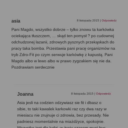
asia
8 listopada 2015
|
Odpowiedz
Pani Magdo, wszystko dobrze – tylko znowu ta karkówka
ociekająca tłuszczem, … skąd ten pomysł ? po cudownej
odchudzonej lazanii, zdrowych pysznych przekąskach do
pracy taka bomba. Przestawia pani pracę organizmów na
tryb Zdro-Fit po czym serwuje karkówkę z kapustą. Pani
Magdo albo w lewo albo w prawo zygzakiem się nie da.
Pozdrawiam serdecznie
Joanna
8 listopada 2015
|
Odpowiedz
Asia jesli na codzien odzywiasz sie fit i dbasz o
sibie, to taki kawalek karkowki raz czy dwa razy w
miesiacu nie zrujnuje ci zdrowia, bez przesady. Nie
padniesz momentalnie na miażdżyce, spokojnie.
Wszystko jest dla ludzi, w życiu czasem musi byc