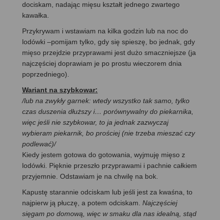
dociskam, nadając mięsu kształt jednego zwartego
kawałka.
Przykrywam i wstawiam na kilka godzin lub na noc do
lodówki –pomijam tylko, gdy się spieszę, bo jednak, gdy
mięso przejdzie przyprawami jest dużo smaczniejsze (ja
najczęściej doprawiam je po prostu wieczorem dnia
poprzedniego).
Wariant na szybkowar:
/lub na zwykły garnek: wtedy wszystko tak samo, tylko
czas duszenia dłuższy i… porównywalny do piekarnika,
więc jeśli nie szybkowar, to ja jednak zazwyczaj
wybieram piekarnik, bo prościej (nie trzeba mieszać czy
podlewać)/
Kiedy jestem gotowa do gotowania, wyjmuję mięso z
lodówki. Pięknie przeszło przyprawami i pachnie całkiem
przyjemnie. Odstawiam je na chwilę na bok.
Kapustę starannie odciskam lub jeśli jest za kwaśna, to
najpierw ją płuczę, a potem odciskam.
Najczęściej
sięgam po domową, więc w smaku dla nas idealną, stąd