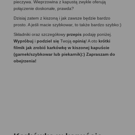
pieczywa. Wieprzowina z kapustą zwykle oferują
połączenie doskonałe, prawda?
Dzisiaj zatem z kiszoną i jak zawsze będzie bardzo
prosto. A jeśli macie szybkowar, to także bardzo szybko:)
Składniki oraz szczegółowy
przepis
podaję poniżej.
Wypróbuj
i
podziel się
Twoją
opinią
! A oto
krótki
filmik jak zrobić karkówkę w kiszonej kapuście
(garnek/szybkowar lub piekarnik):) Zapraszam do
obejrzenia!