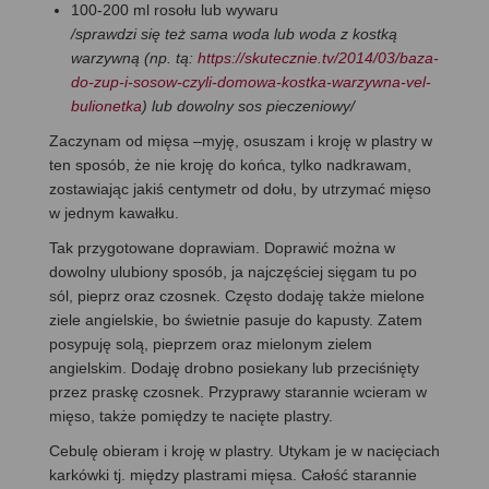
100-200 ml rosołu lub wywaru
/sprawdzi się też sama woda lub woda z kostką
warzywną (np. tą:
https://skutecznie.tv/2014/03/baza-
do-zup-i-sosow-czyli-domowa-kostka-warzywna-vel-
bulionetka
) lub dowolny sos pieczeniowy/
Zaczynam od mięsa –myję, osuszam i kroję w plastry w
ten sposób, że nie kroję do końca, tylko nadkrawam,
zostawiając jakiś centymetr od dołu, by utrzymać mięso
w jednym kawałku.
Tak przygotowane doprawiam. Doprawić można w
dowolny ulubiony sposób, ja najczęściej sięgam tu po
sól, pieprz oraz czosnek. Często dodaję także mielone
ziele angielskie, bo świetnie pasuje do kapusty. Zatem
posypuję solą, pieprzem oraz mielonym zielem
angielskim. Dodaję drobno posiekany lub przeciśnięty
przez praskę czosnek. Przyprawy starannie wcieram w
mięso, także pomiędzy te nacięte plastry.
Cebulę obieram i kroję w plastry. Utykam je w nacięciach
karkówki tj. między plastrami mięsa. Całość starannie