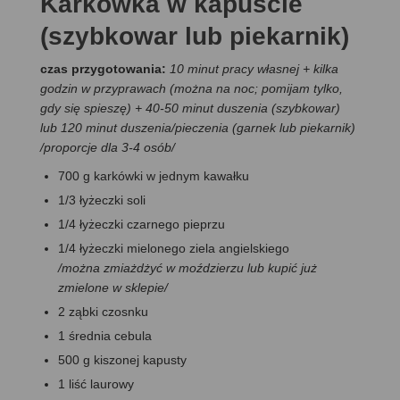
Karkówka w kapuście
(szybkowar lub piekarnik)
czas przygotowania:
10 minut pracy własnej + kilka
godzin w przyprawach (można na noc; pomijam tylko,
gdy się spieszę) + 40-50 minut duszenia (szybkowar)
lub 120 minut duszenia/pieczenia (garnek lub piekarnik)
/proporcje dla 3-4 osób/
700 g karkówki w jednym kawałku
1/3 łyżeczki soli
1/4 łyżeczki czarnego pieprzu
1/4 łyżeczki mielonego ziela angielskiego
/można zmiażdżyć w moździerzu lub kupić już
zmielone w sklepie/
2 ząbki czosnku
1 średnia cebula
500 g kiszonej kapusty
1 liść laurowy