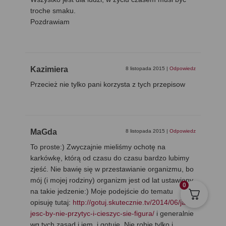
troche smaku.
Pozdrawiam
Kazimiera
8 listopada 2015
|
Odpowiedz
Przecież nie tylko pani korzysta z tych przepisow
MaGda
8 listopada 2015
|
Odpowiedz
To proste:) Zwyczajnie mieliśmy ochotę na
karkówkę, którą od czasu do czasu bardzo lubimy
zjeść. Nie bawię się w przestawianie organizmu, bo
mój (i mojej rodziny) organizm jest od lat ustawiony
0
na takie jedzenie:) Moje podejście do tematu
opisuję tutaj:
http://gotuj.skutecznie.tv/2014/06/jak-
jesc-by-nie-przytyc-i-cieszyc-sie-figura/
i generalnie
wg tych zasad i jem, i gotuję. Nie robię tylko i