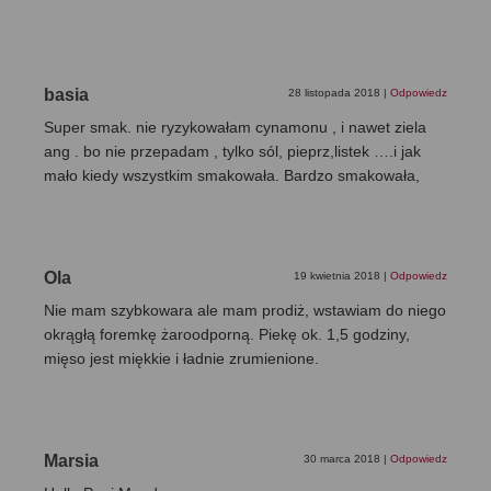
basia
28 listopada 2018
|
Odpowiedz
Super smak. nie ryzykowałam cynamonu , i nawet ziela
ang . bo nie przepadam , tylko sól, pieprz,listek ….i jak
mało kiedy wszystkim smakowała. Bardzo smakowała,
Ola
19 kwietnia 2018
|
Odpowiedz
Nie mam szybkowara ale mam prodiż, wstawiam do niego
okrągłą foremkę żaroodporną. Piekę ok. 1,5 godziny,
mięso jest miękkie i ładnie zrumienione.
Marsia
30 marca 2018
|
Odpowiedz