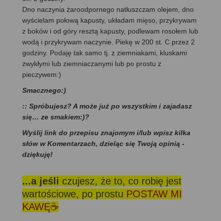
Dno naczynia żaroodpornego natłuszczam olejem, dno
wyścielam połową kapusty, układam mięso, przykrywam
z boków i od góry resztą kapusty, podlewam rosołem lub
wodą i przykrywam naczynie. Piekę w 200 st. C przez 2
godziny. Podaję tak samo tj. z ziemniakami, kluskami
zwykłymi lub ziemniaczanymi lub po prostu z
pieczywem:)
Smacznego:)
:: Spróbujesz? A może już po wszystkim i zajadasz
się… ze smakiem:)?
Wyślij link do przepisu znajomym i/lub wpisz kilka
słów w Komentarzach, dzieląc się Twoją opinią -
dziękuję!
...a jeśli
czujesz, że to, co robię jest
wartościowe, po prostu
POSTAW MI
KAWĘ☕