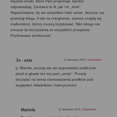
mężowi smaki, które Pani proponuje, bardzo
odpowiadają. Zarówno te fit, jak i te ,,inne”.
Najważniejsze, by we wszystkim mieć umiar. Jeszcze raz
gratuluję blogu. A tak na marginesie, zawsze znajdą się
malkontenci, którzy muszą krytykować. Nikt nikogo nie
zmusza do korzystania ze wszystkich przepisów.
Pozdrawiam serdecznie!
Jo - asia
11 listopada 2015
|
Odpowiedz
p. Mariolu, proszę się nie wypowiadać publicznie,
jeżeli w głowie też ma pani „umiar”. Proszę
doczytać na temat równoważenia posiłków pod
względem składników i kaloryczności.
Mariola
11 listopada 2015
|
Odpowiedz