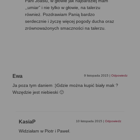
Pani Joasiu, w głowie jak najbardziej mam
,,umiar” i nie tylko w głowie, na talerzu
również. Pozdrawiam Panią bardzo
serdecznie i życzę więcej pogody ducha oraz
zrównoważonych smaczności na talerzu.
Ewa
9 listopada 2015
|
Odpowiedz
Ja poza tym daniem :)Gdzie można kupić biały mak ?
Wszędzie jest niebieski 🙂
KasiaP
10 listopada 2015
|
Odpowiedz
Widziałam w Piotr i Paweł.