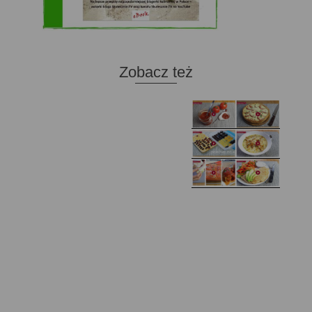
Zobacz też
Domowy ketchup (bez
Tarta francuska z
cukru)
cebulą i pomidorem
Zupa kurkowa z
Domowe żelki
selerem i pietruszką
Zapiekany naleśnik z
mięsem i pieczarkami. I
Gołąbki z cukinii
prosta sałatka
Najprostszy klasyczny
chlebek bananowy
Kotlety ruskie
(zawsze się uda!)