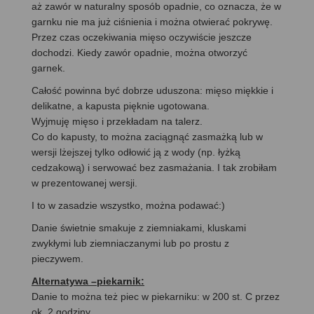
aż zawór w naturalny sposób opadnie, co oznacza, że w
garnku nie ma już ciśnienia i można otwierać pokrywę.
Przez czas oczekiwania mięso oczywiście jeszcze
dochodzi. Kiedy zawór opadnie, można otworzyć
garnek.
Całość powinna być dobrze uduszona: mięso miękkie i
delikatne, a kapusta pięknie ugotowana.
Wyjmuję mięso i przekładam na talerz.
Co do kapusty, to można zaciągnąć zasmażką lub w
wersji lżejszej tylko odłowić ją z wody (np. łyżką
cedzakową) i serwować bez zasmażania. I tak zrobiłam
w prezentowanej wersji.
I to w zasadzie wszystko, można podawać:)
Danie świetnie smakuje z ziemniakami, kluskami
zwykłymi lub ziemniaczanymi lub po prostu z
pieczywem.
Alternatywa –piekarnik:
Danie to można też piec w piekarniku: w 200 st. C przez
ok. 2 godziny.