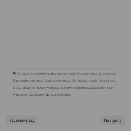
'Nie-łączenie' składników
,
Bez nabiału i jajek
,
Bezglutenowa
,
Bezmleczna
,
Dania jednogarnkowe
,
Dania z szybkowaru
,
Dla dzieci
,
Kolacja
,
Mega proste
,
Obiad
,
Składnik: owoce i warzywa
,
Składnik: wieprzowina
,
Sylwester i inne
imprezowe
,
Zapiekanki i dania z piekarnika
Wcześniejszy
Następny