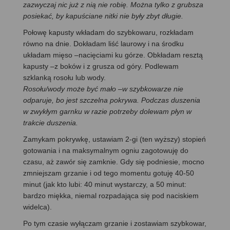
zazwyczaj nic już z nią nie robię. Można tylko z grubsza
posiekać, by kapuściane nitki nie były zbyt długie.
Połowę kapusty wkładam do szybkowaru, rozkładam
równo na dnie. Dokładam liść laurowy i na środku
układam mięso –nacięciami ku górze. Obkładam resztą
kapusty –z boków i z grusza od góry. Podlewam
szklanką rosołu lub wody.
Rosołu/wody może być mało –w szybkowarze nie
odparuje, bo jest szczelna pokrywa. Podczas duszenia
w zwykłym garnku w razie potrzeby dolewam płyn w
trakcie duszenia.
Zamykam pokrywkę, ustawiam 2-gi (ten wyższy) stopień
gotowania i na maksymalnym ogniu zagotowuję do
czasu, aż zawór się zamknie. Gdy się podniesie, mocno
zmniejszam grzanie i od tego momentu gotuję 40-50
minut (jak kto lubi: 40 minut wystarczy, a 50 minut:
bardzo miękka, niemal rozpadająca się pod naciskiem
widelca).
Po tym czasie wyłączam grzanie i zostawiam szybkowar,