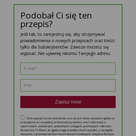
Podobał Ci się ten
przepis?
Jeśli tak, to zarejestruj się, aby otrzymywać
powiadomienia o nowych przepisach oraz treści
tylko dla Subskrybentów. Zawsze możesz się
wypisać. Nie ujawnię nikomu Twojego adresu.
Zapisz mnie
Chcę zapisać się na newsletter, a co za tym idzie, wyrażam zgodę na
przesyłanie mi na podany w formularzu adres e-mail informacji o
upominkach, nowościach, produktach, usługach, promocjach i ofertach
Skutecznie.Tv Wiem, że zgodę mogę w każdej chwili wycofać, a szczegóły
związane z przetwarzaniem moich danych osobowych znajdę w Polityce