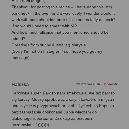
Hello Pani Magda,
Thankyou for posting this recipe – I have done this with
pork neck in the oven and it was lovely, I wonder would it
work with pork shoulder, here this is not as fatty as neck?
If so would I need to smear with oil?
And how much allspice that you mentioned should be
added?
Greetings from sunny Australia:) Marysia
(Sorry I’m not on Instagram/ so I hope you get my
message)
Halszka
29 września 2016
|
Odpowiedz
Karkówka super. Bardzo nam smakowała. Ale tez bardzo
się kurczy. Muszę spróbować z całym kawałkiem mięsa i
obtoczyć je w przyprawach oraz obłożyć cebulą.Kapusta
bez zasmażania doskonała! Danie włączam do
ulubionego repertuaru. Dziękuję za przepis i
pozdrawiam:-)))))))))