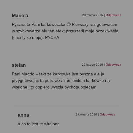
Mariola
23 marca 2016
|
Odpowiedz
Pyszna ta Pani karkóweczka 🙂 Pierwszy raz gotowałam
w szybkowarze ale ten efekt przeszedł moje oczekiwania
(i nie tylko moje). PYCHA
stefan
25 lutego 2016
|
Odpowiedz
Pani Magdo – fakt ze karkòwka jest pyszna ale ja
przygotowujac ta potrawe azamienilem karkòwke na
witelone i to dopiero wyszla pychota.polecam
anna
2 kwietnia 2016
|
Odpowiedz
a co to jest te witelone