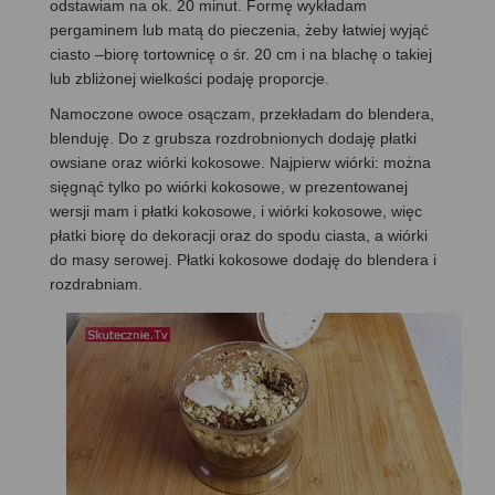
odstawiam na ok. 20 minut. Formę wykładam
pergaminem lub matą do pieczenia, żeby łatwiej wyjąć
ciasto –biorę tortownicę o śr. 20 cm i na blachę o takiej
lub zbliżonej wielkości podaję proporcje.
Namoczone owoce osączam, przekładam do blendera,
blenduję. Do z grubsza rozdrobnionych dodaję płatki
owsiane oraz wiórki kokosowe. Najpierw wiórki: można
sięgnąć tylko po wiórki kokosowe, w prezentowanej
wersji mam i płatki kokosowe, i wiórki kokosowe, więc
płatki biorę do dekoracji oraz do spodu ciasta, a wiórki
do masy serowej. Płatki kokosowe dodaję do blendera i
rozdrabniam.