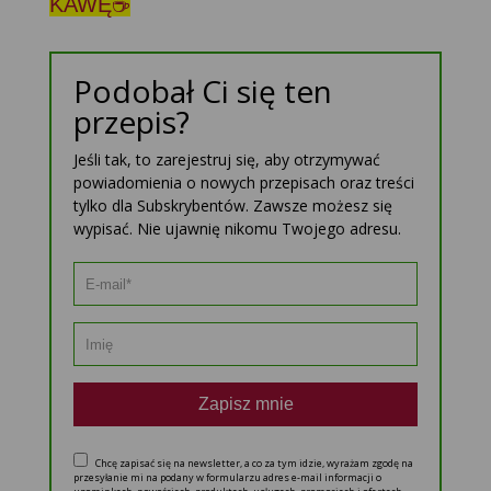
KAWĘ☕
Podobał Ci się ten
przepis?
Jeśli tak, to zarejestruj się, aby otrzymywać
powiadomienia o nowych przepisach oraz treści
tylko dla Subskrybentów. Zawsze możesz się
wypisać. Nie ujawnię nikomu Twojego adresu.
Zapisz mnie
Chcę zapisać się na newsletter, a co za tym idzie, wyrażam zgodę na
przesyłanie mi na podany w formularzu adres e-mail informacji o