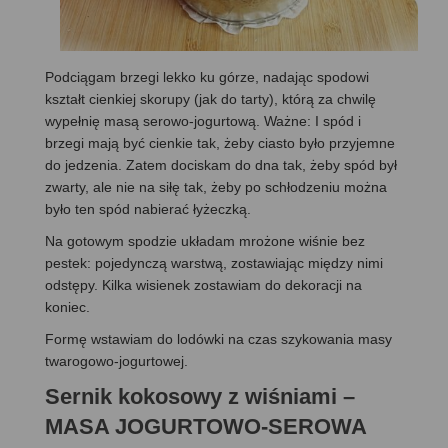
Podciągam brzegi lekko ku górze, nadając spodowi
kształt cienkiej skorupy (jak do tarty), którą za chwilę
wypełnię masą serowo-jogurtową. Ważne: I spód i
brzegi mają być cienkie tak, żeby ciasto było przyjemne
do jedzenia. Zatem dociskam do dna tak, żeby spód był
zwarty, ale nie na siłę tak, żeby po schłodzeniu można
było ten spód nabierać łyżeczką.
Na gotowym spodzie układam mrożone wiśnie bez
pestek: pojedynczą warstwą, zostawiając między nimi
odstępy. Kilka wisienek zostawiam do dekoracji na
koniec.
Formę wstawiam do lodówki na czas szykowania masy
twarogowo-jogurtowej.
Sernik kokosowy z wiśniami –
MASA JOGURTOWO-SEROWA