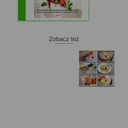
Zobacz też
Domowy ketchup (bez
Tarta francuska z
cukru)
cebulą i pomidorem
Zupa kurkowa z
Domowe żelki
selerem i pietruszką
Zapiekany naleśnik z
mięsem i pieczarkami. I
Gołąbki z cukinii
prosta sałatka
Najprostszy klasyczny
chlebek bananowy
Kotlety ruskie
(zawsze się uda!)