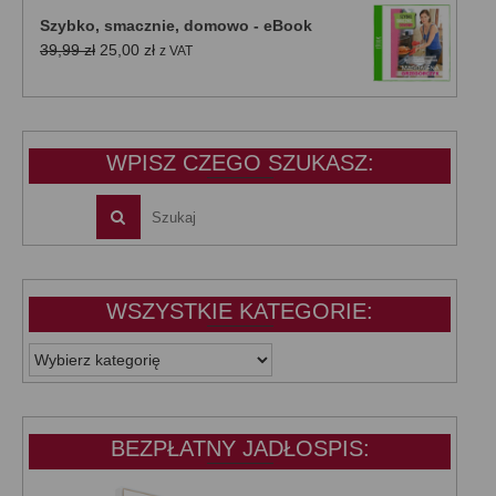
wynosiła:
wynosi:
Szybko, smacznie, domowo - eBook
39,99 zł.
25,00 zł.
Pierwotna
Aktualna
39,99
zł
25,00
zł
z VAT
cena
cena
wynosiła:
wynosi:
39,99 zł.
25,00 zł.
WPISZ CZEGO SZUKASZ:
WSZYSTKIE KATEGORIE:
WSZYSTKIE
KATEGORIE:
BEZPŁATNY JADŁOSPIS: