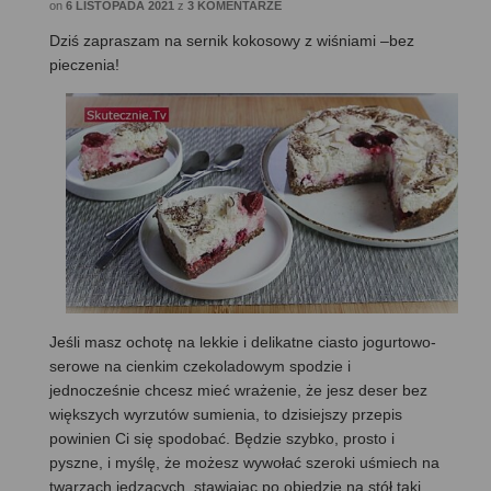
on
6 LISTOPADA 2021
z
3 KOMENTARZE
Dziś zapraszam na sernik kokosowy z wiśniami –bez
pieczenia!
Jeśli masz ochotę na lekkie i delikatne ciasto jogurtowo-
serowe na cienkim czekoladowym spodzie i
jednocześnie chcesz mieć wrażenie, że jesz deser bez
większych wyrzutów sumienia, to dzisiejszy przepis
powinien Ci się spodobać. Będzie szybko, prosto i
pyszne, i myślę, że możesz wywołać szeroki uśmiech na
twarzach jedzących, stawiając po obiedzie na stół taki