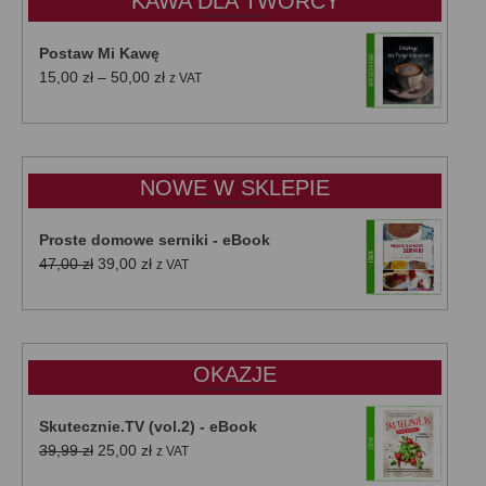
KAWA DLA TWÓRCY
Postaw Mi Kawę
Zakres
15,00
zł
–
50,00
zł
z VAT
cen:
od
15,00 zł
do
NOWE W SKLEPIE
50,00 zł
Proste domowe serniki - eBook
Pierwotna
Aktualna
47,00
zł
39,00
zł
z VAT
cena
cena
wynosiła:
wynosi:
47,00 zł.
39,00 zł.
OKAZJE
Skutecznie.TV (vol.2) - eBook
Pierwotna
Aktualna
39,99
zł
25,00
zł
z VAT
cena
cena