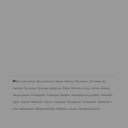
Bez pieczenia
,
Bez pszenicy
,
Deser
,
Desery
,
Dla dzieci
,
Do kawy czy
herbaty
,
Do pracy
,
Domowe słodycze
,
Dzień Dziecka
,
Lody i zimne desery
,
Mega proste
,
Przekąska
,
Przekąski Słodkie
,
Romantyczny posiłek
,
Składnik:
jajka i nabiał
,
Składnik: owoce i warzywa
,
Śniadania
,
Śniadanie
,
Sylwester i
inne imprezowe
,
Wegetariańska
,
Wypieki i ciasta
,
Zdrowe jedzenie