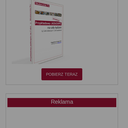
POBIERZ TERAZ
Reklama