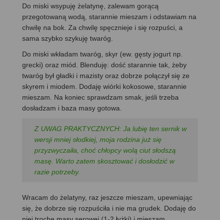
Do miski wsypuję żelatynę, zalewam gorącą
przegotowaną wodą, starannie mieszam i odstawiam na
chwilę na bok. Za chwilę spęcznieje i się rozpuści, a
sama szybko szykuję twaróg.
Do miski wkładam twaróg, skyr (ew. gęsty jogurt np.
grecki) oraz miód. Blenduję: dość starannie tak, żeby
twaróg był gładki i mazisty oraz dobrze połączył się ze
skyrem i miodem. Dodaję wiórki kokosowe, starannie
mieszam. Na koniec sprawdzam smak, jeśli trzeba
dosładzam i baza masy gotowa.
Z UWAG PRAKTYCZNYCH: Ja lubię ten sernik w
wersji mniej słodkiej, moja rodzina już się
przyzwyczaiła, choć chłopcy wolą ciut słodszą
masę. Warto zatem skosztować i dosłodzić w
razie potrzeby.
Wracam do żelatyny, raz jeszcze mieszam, upewniając
się, że dobrze się rozpuściła i nie ma grudek. Dodaję do
niej trochę masy serowej (1-2 łyżki) i mieszam,