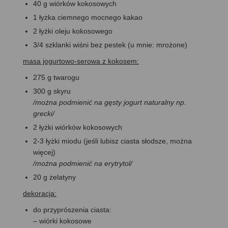
40 g wiórków kokosowych
1 łyżka ciemnego mocnego kakao
2 łyżki oleju kokosowego
3/4 szklanki wiśni bez pestek (u mnie: mrożone)
masa jogurtowo-serowa z kokosem:
275 g twarogu
300 g skyru
/można podmienić na gęsty jogurt naturalny np.
grecki/
2 łyżki wiórków kokosowych
2-3 łyżki miodu (jeśli lubisz ciasta słodsze, można
więcej)
/można podmienić na erytrytol/
20 g żelatyny
dekoracja:
do przyprószenia ciasta:
– wiórki kokosowe