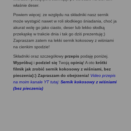
właśnie deser.
Powiem więcej: ze względu na składniki nasz sernik
może wystąpić nawet w roli słodkiego śniadania, choć ja
akurat wolę go jako ciasto, deser lub lekko słodką
przekąskę w trakcie dnia i tak go dziś prezentuję;)
Zapraszam zatem na lekki sernik kokosowy z wiśniami
na cienkim spodzie!
Składniki oraz szczegółowy
przepis
podaję poniżej.
Wypróbuj
i
podziel się
Twoją
opinią
! A oto
krótki
filmik jak zrobić sernik kokosowy z wiśniami, bez
pieczenia):) Zapraszam do obejrzenia!
Video przepis
na moim kanale YT tutaj:
Sernik kokosowy z wiśniami
(bez pieczenia)