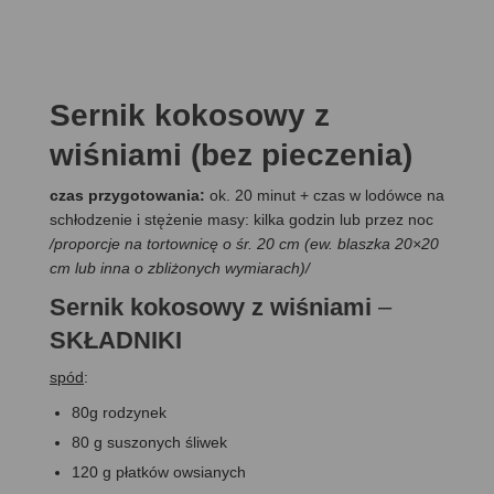
Sernik kokosowy z
wiśniami (bez pieczenia)
czas przygotowania:
ok. 20 minut + czas w lodówce na
schłodzenie i stężenie masy: kilka godzin lub przez noc
/proporcje na tortownicę o śr. 20 cm (ew. blaszka 20×20
cm lub inna o zbliżonych wymiarach)/
Sernik kokosowy z wiśniami
–
SKŁADNIKI
spód
:
80g rodzynek
80 g suszonych śliwek
120 g płatków owsianych