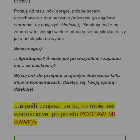
ucichły;)
Podaję od razu, póki gorące, polane sosem
orzechowym z dna naczynia
(mieszam go najpierw
starannie, by połączyć składniki;))
. Smakują także na
zimno i w tej wersji świetnie odnajdą się na piknikach czy
jako przekąska na wynos.
Smacznego:)
:: Spróbujesz? A może już po wszystkim i zajadasz
się… ze smakiem:)?
Wyślij link do przepisu znajomym i/lub wpisz kilka
słów w Komentarzach, dzieląc się Twoją opinią -
dziękuję!
...a jeśli
czujesz, że to, co robię jest
wartościowe, po prostu
POSTAW MI
KAWĘ☕