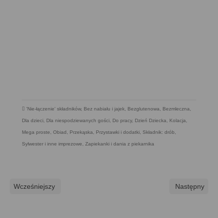
'Nie-łączenie' składników
,
Bez nabiału i jajek
,
Bezglutenowa
,
Bezmleczna
,
Dla dzieci
,
Dla niespodziewanych gości
,
Do pracy
,
Dzień Dziecka
,
Kolacja
,
Mega proste
,
Obiad
,
Przekąska
,
Przystawki i dodatki
,
Składnik: drób
,
Sylwester i inne imprezowe
,
Zapiekanki i dania z piekarnika
Wcześniejszy
Następny