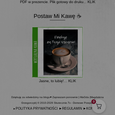
PDF w prezencie. Plik gotowy do druku... KLIK
Postaw Mi Kawę ☕
Jasne, to lubię!… KLIK
Dziękuję za odwiedziny na blogu♥ Zapraszam ponownie:) MaGda (Magdalena
0
Grzegorczyk) © 2010-2026 Skutecznie.Tv - Domowe Przepisy
POLITYKA PRYWATNOŚCI
►
REGULAMIN
►
KONTAKT
►