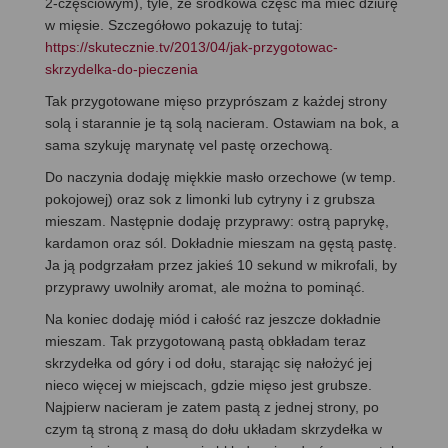
2-częściowym), tyle, że środkowa część ma mieć dziurę
w mięsie. Szczegółowo pokazuję to tutaj:
https://skutecznie.tv/2013/04/jak-przygotowac-
skrzydelka-do-pieczenia
Tak przygotowane mięso przyprószam z każdej strony
solą i starannie je tą solą nacieram. Ostawiam na bok, a
sama szykuję marynatę vel pastę orzechową.
Do naczynia dodaję miękkie masło orzechowe (w temp.
pokojowej) oraz sok z limonki lub cytryny i z grubsza
mieszam. Następnie dodaję przyprawy: ostrą paprykę,
kardamon oraz sól. Dokładnie mieszam na gęstą pastę.
Ja ją podgrzałam przez jakieś 10 sekund w mikrofali, by
przyprawy uwolniły aromat, ale można to pominąć.
Na koniec dodaję miód i całość raz jeszcze dokładnie
mieszam. Tak przygotowaną pastą obkładam teraz
skrzydełka od góry i od dołu, starając się nałożyć jej
nieco więcej w miejscach, gdzie mięso jest grubsze.
Najpierw nacieram je zatem pastą z jednej strony, po
czym tą stroną z masą do dołu układam skrzydełka w