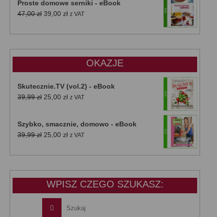
Proste domowe serniki - eBook
Pierwotna
Aktualna
47,00
zł
39,00
zł
z VAT
cena
cena
wynosiła:
wynosi:
47,00 zł.
39,00 zł.
OKAZJE
Skutecznie.TV (vol.2) - eBook
Pierwotna
Aktualna
39,99
zł
25,00
zł
z VAT
cena
cena
wynosiła:
wynosi:
Szybko, smacznie, domowo - eBook
39,99 zł.
25,00 zł.
Pierwotna
Aktualna
39,99
zł
25,00
zł
z VAT
cena
cena
wynosiła:
wynosi:
39,99 zł.
25,00 zł.
WPISZ CZEGO SZUKASZ: