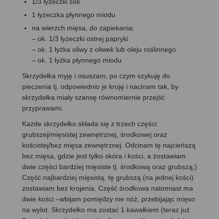
1/3 łyżeczki soli
1 łyżeczka płynnego miodu
na wierzch mięsa, do zapiekania:
– ok. 1/3 łyżeczki ostrej papryki
– ok. 1 łyżka oliwy z oliwek lub oleju roślinnego
– ok. 1 łyżka płynnego miodu
Skrzydełka myję i osuszam, po czym szykuję do
pieczenia tj. odpowiednio je kroję i nacinam tak, by
skrzydełka miały szansę równomiernie przejść
przyprawami.
Każde skrzydełko składa się z trzech części:
grubszej/mięsistej zewnętrznej, środkowej oraz
kościstej/bez mięsa zewnętrznej. Odcinam tę najcieńszą
bez mięsa, gdzie jest tylko skóra i kości, a zostawiam
dwie części bardziej mięsiste tj. środkową oraz grubszą;)
Część najbardziej mięsistą, tę grubszą (na jednej kości)
zostawiam bez krojenia. Część środkowa natomiast ma
dwie kości –wbijam pomiędzy nie nóż, przebijając mięso
na wylot. Skrzydełko ma zostać 1 kawałkiem (teraz już