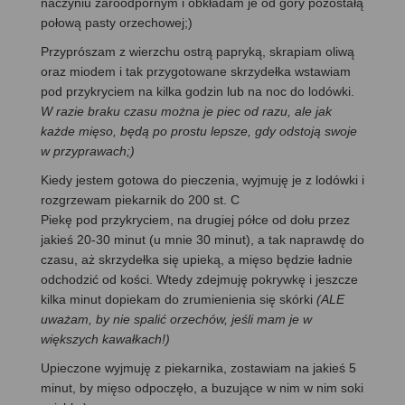
naczyniu żaroodpornym i obkładam je od góry pozostałą
połową pasty orzechowej;)
Przyprószam z wierzchu ostrą papryką, skrapiam oliwą
oraz miodem i tak przygotowane skrzydełka wstawiam
pod przykryciem na kilka godzin lub na noc do lodówki.
W razie braku czasu można je piec od razu, ale jak
każde mięso, będą po prostu lepsze, gdy odstoją swoje
w przyprawach;)
Kiedy jestem gotowa do pieczenia, wyjmuję je z lodówki i
rozgrzewam piekarnik do 200 st. C
Piekę pod przykryciem, na drugiej półce od dołu przez
jakieś 20-30 minut (u mnie 30 minut), a tak naprawdę do
czasu, aż skrzydełka się upieką, a mięso będzie ładnie
odchodzić od kości. Wtedy zdejmuję pokrywkę i jeszcze
kilka minut dopiekam do zrumienienia się skórki
(ALE
uważam, by nie spalić orzechów, jeśli mam je w
większych kawałkach!)
Upieczone wyjmuję z piekarnika, zostawiam na jakieś 5
minut, by mięso odpoczęło, a buzujące w nim w nim soki