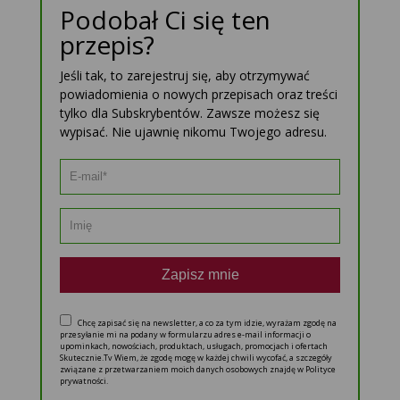
Podobał Ci się ten
przepis?
Jeśli tak, to zarejestruj się, aby otrzymywać
powiadomienia o nowych przepisach oraz treści
tylko dla Subskrybentów. Zawsze możesz się
wypisać. Nie ujawnię nikomu Twojego adresu.
Zapisz mnie
Chcę zapisać się na newsletter, a co za tym idzie, wyrażam zgodę na
przesyłanie mi na podany w formularzu adres e-mail informacji o
upominkach, nowościach, produktach, usługach, promocjach i ofertach
Skutecznie.Tv Wiem, że zgodę mogę w każdej chwili wycofać, a szczegóły
związane z przetwarzaniem moich danych osobowych znajdę w Polityce
prywatności.