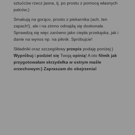
sztućców rzecz jasna, tj. po prostu z pomocą własnych
palców;)
Smakują na gorąco, prosto z piekarnika (ach, ten
zapach!), ale i na zimno odnajdą się doskonale.
Sprawdzą się więc zarówno jako ciepła przekąska, jak i
danie na wynos np. na piknik. Spróbujcie!
Składniki oraz szczegółowy
przepis
podaję poniżej:)
Wypróbuj
i
podziel się
Twoją
opinią
! A oto
filmik jak
przygotowałam skrzydełka w ostrym maśle
orzechowym:) Zapraszam do obejrzenia!