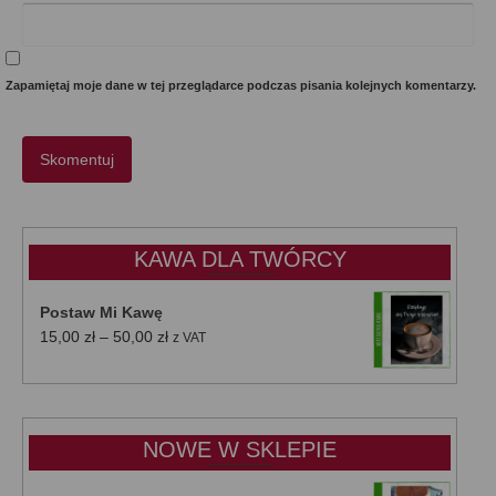
Zapamiętaj moje dane w tej przeglądarce podczas pisania kolejnych komentarzy.
KAWA DLA TWÓRCY
Postaw Mi Kawę
Zakres
15,00
zł
–
50,00
zł
z VAT
cen:
od
15,00 zł
do
NOWE W SKLEPIE
50,00 zł