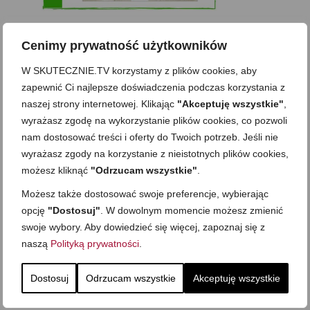
Cenimy prywatność użytkowników
Zobacz też
W SKUTECZNIE.TV korzystamy z plików cookies, aby
zapewnić Ci najlepsze doświadczenia podczas korzystania z
naszej strony internetowej. Klikając
"Akceptuję wszystkie"
,
Domowy ketchup (bez
Tarta francuska z
wyrażasz zgodę na wykorzystanie plików cookies, co pozwoli
cukru)
cebulą i pomidorem
nam dostosować treści i oferty do Twoich potrzeb. Jeśli nie
Zupa kurkowa z
Domowe żelki
selerem i pietruszką
wyrażasz zgody na korzystanie z nieistotnych plików cookies,
możesz kliknąć
"Odrzucam wszystkie"
.
Zapiekany naleśnik z
mięsem i pieczarkami. I
Gołąbki z cukinii
prosta sałatka
Możesz także dostosować swoje preferencje, wybierając
Najprostszy klasyczny
chlebek bananowy
Kotlety ruskie
opcję
"Dostosuj"
. W dowolnym momencie możesz zmienić
(zawsze się uda!)
swoje wybory. Aby dowiedzieć się więcej, zapoznaj się z
naszą
Polityką prywatności
.
Dostosuj
Odrzucam wszystkie
Akceptuję wszystkie