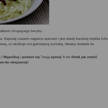
awałkami chrupiącego boczku…
. Kapustę czasem najpierw sparzam i jest wtedy bardziej miękka (cho
lewą, co skutkuje ciut jędrniejszą surówką. Idealny dodatek do
j:)
Wypróbuj
i
podziel się
Twoją
opinią
! A oto
filmik jak zrobić
am do obejrzenia!