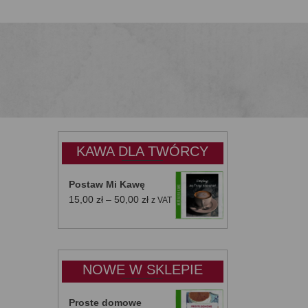
KAWA DLA TWÓRCY
Postaw Mi Kawę
Zakres
15,00
zł
–
50,00
zł
z VAT
cen:
od
15,00 zł
do
NOWE W SKLEPIE
50,00 zł
Proste domowe