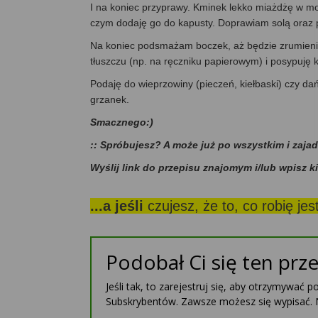
I na koniec przyprawy. Kminek lekko miażdżę w moź
czym dodaję go do kapusty. Doprawiam solą oraz 
Na koniec podsmażam boczek, aż będzie zrumienio
tłuszczu (np. na ręczniku papierowym) i posypuję 
Podaję do wieprzowiny (pieczeń, kiełbaski) czy dań
grzanek.
Smacznego:)
:: Spróbujesz? A może już po wszystkim i zaja
Wyślij link do przepisu znajomym i/lub wpisz k
...a jeśli
czujesz, że to, co robię je
Podobał Ci się ten prze
Jeśli tak, to zarejestruj się, aby otrzymywać 
Subskrybentów. Zawsze możesz się wypisać. 