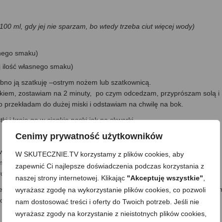
100 ml, gdy jej nie sparzam, bo wtedy trzeba ciut więcej wody)
asnego smaku)
ej ilość własnego smaku)
obno ją szatkuję –ostrym nożem lub szatkownicą.
ątkiem, zostawiam na 2 minuty, po czym odcedzam, przyprószam solą i
to przekładam do dużej miski i odstawiam na chwilę na bok.
 i kroję go w cienkie paski jak na skwarki.
Cenimy prywatność użytkowników
ewę z cebulą. Rozgrzewam olej, na gorącym przez jakąś minutę
W SKUTECZNIE.TV korzystamy z plików cookies, aby
ieszam i smażę tak długo, aż się delikatnie zbrązowi/skarmelizuje.
zapewnić Ci najlepsze doświadczenia podczas korzystania z
yć, bo pryśnie) oraz wodę, mieszam i zagotowuję.
naszej strony internetowej. Klikając
"Akceptuję wszystkie"
,
 mieszam tak, by każda kapuściana nitka pokryła się zalewą –miesza
wyrażasz zgodę na wykorzystanie plików cookies, co pozwoli
 Pod wpływem temperatury od zalewy staje się miękka (ale nadal jest
nam dostosować treści i oferty do Twoich potrzeb. Jeśli nie
wyrażasz zgody na korzystanie z nieistotnych plików cookies,