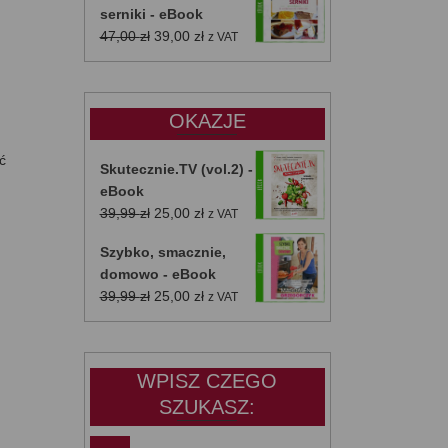
serniki - eBook
Pierwotna
Aktualna
47,00
zł
39,00
zł
z VAT
cena
cena
wynosiła:
wynosi:
47,00 zł.
39,00 zł.
OKAZJE
ć
Skutecznie.TV (vol.2) -
eBook
Pierwotna
Aktualna
39,99
zł
25,00
zł
z VAT
cena
cena
Szybko, smacznie,
wynosiła:
wynosi:
domowo - eBook
39,99 zł.
25,00 zł.
Pierwotna
Aktualna
39,99
zł
25,00
zł
z VAT
cena
cena
wynosiła:
wynosi:
39,99 zł.
25,00 zł.
WPISZ CZEGO
SZUKASZ: