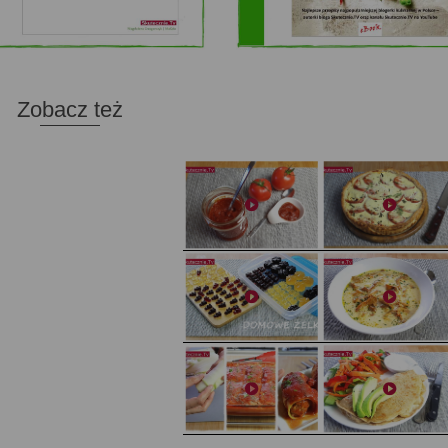
Zobacz też
Domowy ketchup (bez cukru)
Tarta francuska z cebulą i pomidorem
Domowe żelki
Zupa kurkowa z selerem i pietruszką
Zapiekany naleśnik z mięsem i pieczarkami. I pro
Gołąbki z cukinii
sałatka