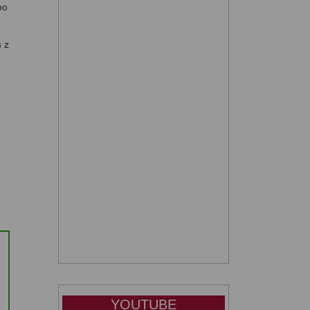
po
 z
YOUTUBE