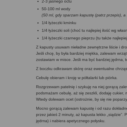
2-3 jasnego octu
50-100 ml wody
(50 ml, gdy sparzam kapustę (patrz przepis), a 
1/4 łyżeczki kminku
1/4 łyżeczki soli (choć tu najlepiej ilość wg wł
1/4 łyżeczki czarnego pieprzu (tu także najlepi
Z kapusty usuwam nieładne zewnętrzne liście i dr
Jeśli chcę, by była bardziej miękka, zalewam wrz
zostawiam w misce. Jeśli ma być bardziej jędrna, 
Z boczku odkrawam skórę oraz ewentualne chrząstki
Cebulę obieram i kroję w półtalarki lub piórka.
Rozgrzewam patelnię i szykuję na niej gorącą zal
podsmażam cebulę, aż się zeszkli, dodaję cukier, m
Wtedy dolewam ocet (ostrożnie, by się nie poparz
Mocno gorącą zalewam kapustę i od razu dokładne
przez jakieś 2 minuty, aż kapusta lekko „siądzie”.
jędrna) i nabiera apetycznego połysku.