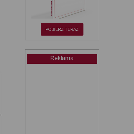
POBIERZ TERAZ
Reklama
m