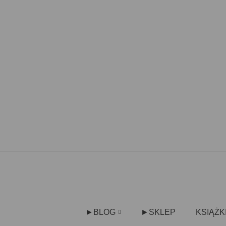
►BLOG
►SKLEP
KSIĄŻK