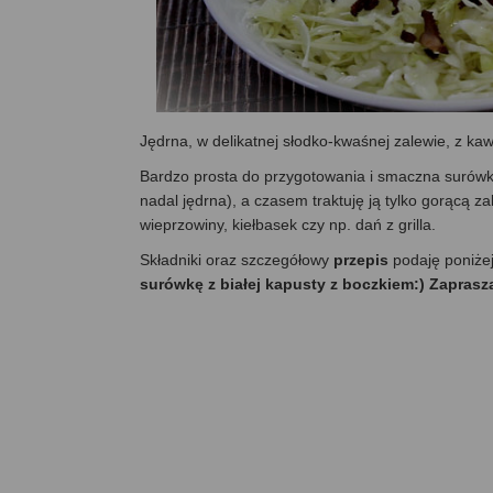
Jędrna, w delikatnej słodko-kwaśnej zalewie, z k
Bardzo prosta do przygotowania i smaczna surówka
nadal jędrna), a czasem traktuję ją tylko gorącą za
wieprzowiny, kiełbasek czy np. dań z grilla.
Składniki oraz szczegółowy
przepis
podaję poniże
surówkę z białej kapusty z boczkiem:) Zaprasz