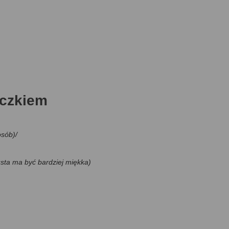
oczkiem
osób)/
usta ma być bardziej miękka)