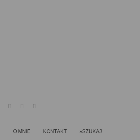
I
O MNIE
KONTAKT
»SZUKAJ