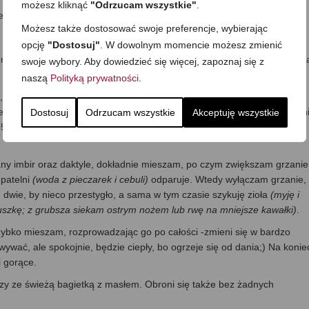
możesz kliknąć
"Odrzucam wszystkie"
.
e.
Możesz także dostosować swoje preferencje, wybierając
opcję
"Dostosuj"
. W dowolnym momencie możesz zmienić
e beztłuszczowe i kiedy jest gorąca, wkładam mięso i chwilę smażę, 
swoje wybory. Aby dowiedzieć się więcej, zapoznaj się z
naszą
Polityką prywatności
.
 na tym układam wszystkie pieczarki, które następnie przykrywam
zem i solą, po czym przykrywam i duszę pod przykryciem na małym ogn
Dostosuj
Odrzucam wszystkie
Akceptuję wszystkie
k. 5 minut bez podnoszenia pokrywki, potem sprawdzam, mieszam,
y imbir oraz daktyle, dokładnie mieszam, po czym zwiększam grzanie 
 patelni
(woda z pieczarek i cebuli)
odparuje. Wtedy wyłączam grzanie,
 dwie, by nieco przestygło, a sama w tym czasie szykuję zioła
(myję i
truszkę; z grubsza siekam ostrym nożem lub rwę na mniejsze kawałki)
.
szybko mieszam, rozprowadzając go po całości -zmieni się w bardzo
wać, ale spokojnie, będzie ciepły, bo ogrzeje się od dania;) Na konie
i gorące.
y ze świeżą bagietką z masłem. Obroni się także bez żadnych