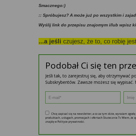
Smacznego:)
:: Spróbujesz? A może już po wszystkim i zaja
Wyślij link do przepisu znajomym i/lub wpisz k
...a jeśli
czujesz, że to, co robię je
Podobał Ci się ten prze
Jeśli tak, to zarejestruj się, aby otrzymywać 
Subskrybentów. Zawsze możesz się wypisać. 
Chcę zapisać się na newsletter, a co za tym idzie, wyrażam zgod
produktach, usługach, promocjach i ofertach Skutecznie.Tv Wiem, że
znajdę w Polityce prywatności.