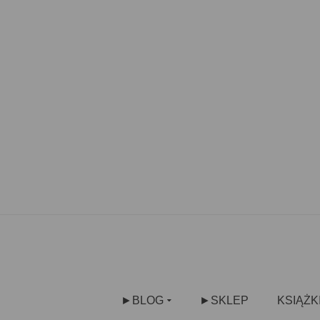
►BLOG
►SKLEP
KSIĄŻK