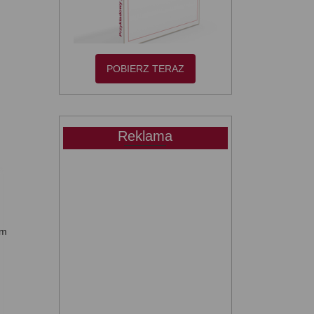
POBIERZ TERAZ
Reklama
am