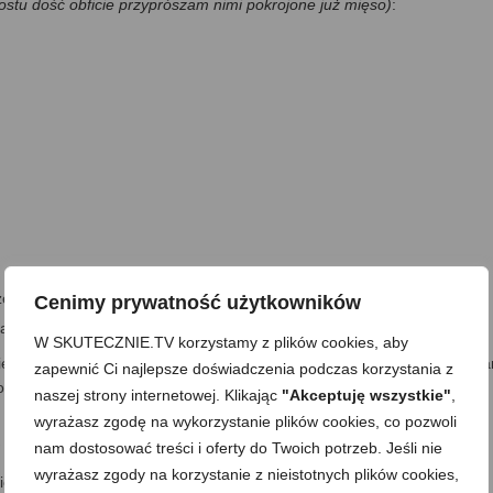
rostu dość obficie przyprószam nimi pokrojone już mięso)
:
 zestaw smakuje naprawdę znakomicie:)
Cenimy prywatność użytkowników
ajlepiej takiego o gęstej, kremowej konsystencji
W SKUTECZNIE.TV korzystamy z plików cookies, aby
eładne kawałki i błonki, po czym mięso kroję w cienkie paski. Rozkład
zapewnić Ci najlepsze doświadczenia podczas korzystania z
 obficie przyprószam czarnym pieprzem, pikantną papryką oraz solą.
naszej strony internetowej. Klikając
"Akceptuję wszystkie"
,
 sama szykuję kolejne składniki.
wyrażasz zgodę na wykorzystanie plików cookies, co pozwoli
mniejsze kawałki np. w plasterki lub dowolne inne cząstki.
nam dostosować treści i oferty do Twoich potrzeb. Jeśli nie
wyrażasz zgody na korzystanie z nieistotnych plików cookies,
iórka.