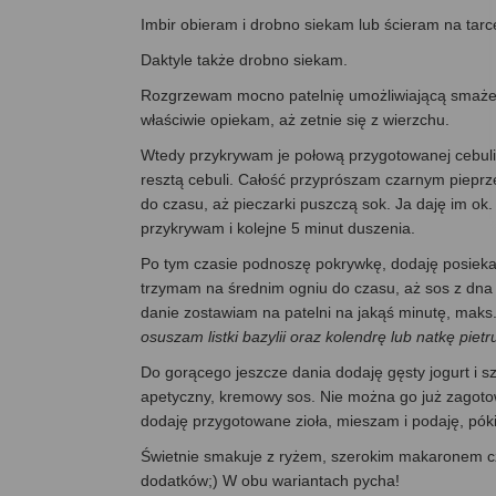
Imbir obieram i drobno siekam lub ścieram na tarc
Daktyle także drobno siekam.
Rozgrzewam mocno patelnię umożliwiającą smażeni
właściwie opiekam, aż zetnie się z wierzchu.
Wtedy przykrywam je połową przygotowanej cebuli,
resztą cebuli. Całość przyprószam czarnym piepr
do czasu, aż pieczarki puszczą sok. Ja daję im o
przykrywam i kolejne 5 minut duszenia.
Po tym czasie podnoszę pokrywkę, dodaję posiekan
trzymam na średnim ogniu do czasu, aż sos z dna
danie zostawiam na patelni na jakąś minutę, maks.
osuszam listki bazylii oraz kolendrę lub natkę pie
Do gorącego jeszcze dania dodaję gęsty jogurt i 
apetyczny, kremowy sos. Nie można go już zagotowy
dodaję przygotowane zioła, mieszam i podaję, pók
Świetnie smakuje z ryżem, szerokim makaronem cz
dodatków;) W obu wariantach pycha!