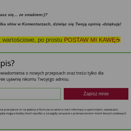
dasz się… ze smakiem:)?
ilka słów w Komentarzach, dzieląc się Twoją opinią -dziękuję!
st wartościowe, po prostu
POSTAW MI KAWĘ☕
pis?
powiadomienia o nowych przepisach oraz treści tylko dla
Nie ujawnię nikomu Twojego adresu.
Zapisz mnie
ę na przesyłanie mi na podany w formularzu adres e-mail informacji o upominkach, nowościach,
 zgodę mogę w każdej chwili wycofać, a szczegóły związane z przetwarzaniem moich danych osobowych