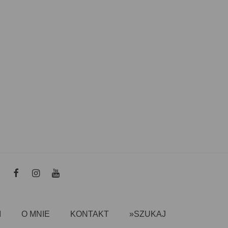
I
O MNIE
KONTAKT
»SZUKAJ