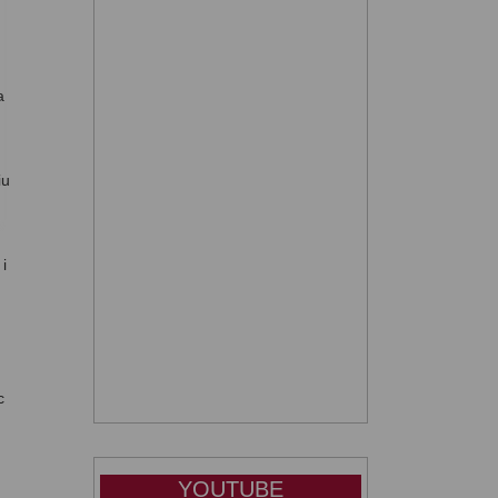
a
iu
i
c
YOUTUBE