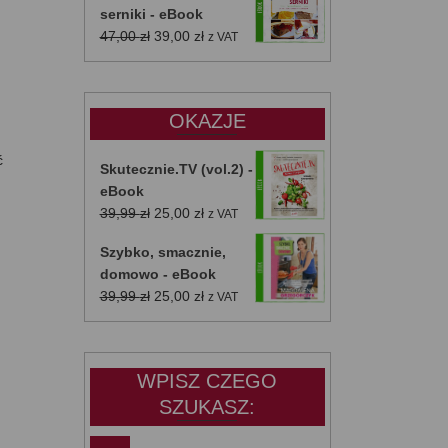
serniki - eBook
Pierwotna
Aktualna
47,00
zł
39,00
zł
z VAT
cena
cena
wynosiła:
wynosi:
47,00 zł.
39,00 zł.
OKAZJE
ć
Skutecznie.TV (vol.2) -
eBook
Pierwotna
Aktualna
39,99
zł
25,00
zł
z VAT
cena
cena
Szybko, smacznie,
wynosiła:
wynosi:
domowo - eBook
39,99 zł.
25,00 zł.
Pierwotna
Aktualna
39,99
zł
25,00
zł
z VAT
cena
cena
wynosiła:
wynosi:
39,99 zł.
25,00 zł.
WPISZ CZEGO
SZUKASZ: