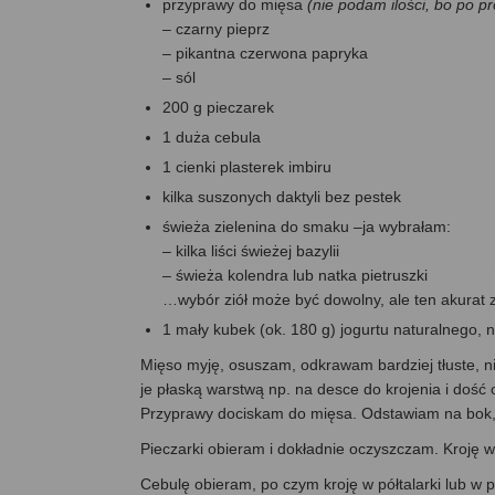
przyprawy do mięsa
(nie podam ilości, bo po p
– czarny pieprz
– pikantna czerwona papryka
– sól
200 g pieczarek
1 duża cebula
1 cienki plasterek imbiru
kilka suszonych daktyli bez pestek
świeża zielenina do smaku –ja wybrałam:
– kilka liści świeżej bazylii
– świeża kolendra lub natka pietruszki
…wybór ziół może być dowolny, ale ten akurat
1 mały kubek (ok. 180 g) jogurtu naturalnego, n
Mięso myję, osuszam, odkrawam bardziej tłuste, ni
je płaską warstwą np. na desce do krojenia i dość
Przyprawy dociskam do mięsa. Odstawiam na bok, a
Pieczarki obieram i dokładnie oczyszczam. Kroję w 
Cebulę obieram, po czym kroję w półtalarki lub w p