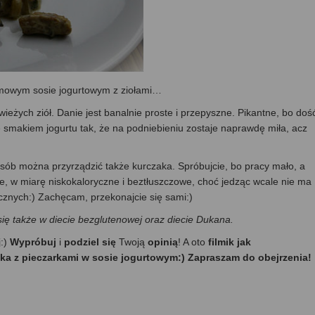
emowym sosie jogurtowym z ziołami…
ieżych ziół. Danie jest banalnie proste i przepyszne. Pikantne, bo doś
smakiem jogurtu tak, że na podniebieniu zostaje naprawdę miła, acz
sób można przyrządzić także kurczaka. Spróbujcie, bo pracy mało, a
kie, w miarę niskokaloryczne i beztłuszczowe, choć jedząc wcale nie ma
tycznych:) Zachęcam, przekonajcie się sami:)
się także w diecie bezglutenowej oraz diecie Dukana.
j:)
Wypróbuj
i
podziel się
Twoją
opinią
! A oto
filmik jak
ka z pieczarkami w sosie jogurtowym:) Zapraszam do obejrzenia!