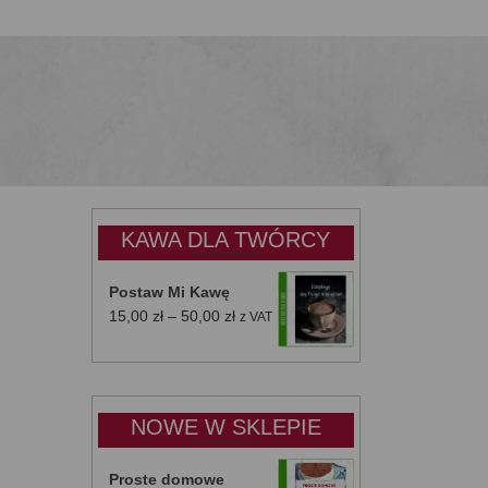
KAWA DLA TWÓRCY
Postaw Mi Kawę
Zakres
15,00
zł
–
50,00
zł
z VAT
cen:
od
15,00 zł
do
NOWE W SKLEPIE
50,00 zł
Proste domowe