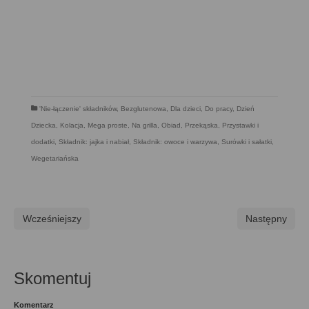
'Nie-łączenie' składników
,
Bezglutenowa
,
Dla dzieci
,
Do pracy
,
Dzień
Dziecka
,
Kolacja
,
Mega proste
,
Na grilla
,
Obiad
,
Przekąska
,
Przystawki i
dodatki
,
Składnik: jajka i nabiał
,
Składnik: owoce i warzywa
,
Surówki i sałatki
,
Wegetariańska
Wcześniejszy
Następny
Skomentuj
Komentarz