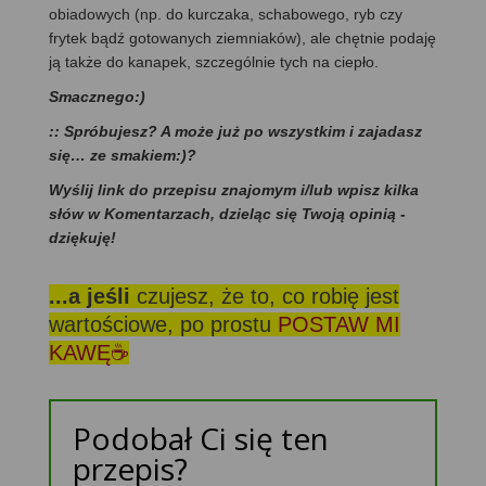
obiadowych (np. do kurczaka, schabowego, ryb czy
frytek bądź gotowanych ziemniaków), ale chętnie podaję
ją także do kanapek, szczególnie tych na ciepło.
Smacznego:)
:: Spróbujesz? A może już po wszystkim i zajadasz
się… ze smakiem:)?
Wyślij link do przepisu znajomym i/lub wpisz kilka
słów w Komentarzach, dzieląc się Twoją opinią -
dziękuję!
...a jeśli
czujesz, że to, co robię jest
wartościowe, po prostu
POSTAW MI
KAWĘ☕
Podobał Ci się ten
przepis?