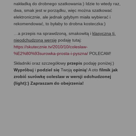
nakładką do drobnego szatkowania:) Idzie to wtedy raz,
dwa, smak jest w porządku, więc można szatkować
elektronicznie, ale jednak gdybym miała wybierać i
rekomendować, to byłaby to drobna kosteczka:)
…a przepis na sprawdzoną, smakowitą i
klasyczną tj.
nieodchudzoną wersję
podaję tutaj:
https://skutecznie.tv/2010/10/coleslaw-
%E2%80%93surowka-prosta-i-pyszna/
POLECAM!
Składniki oraz szczegółowy
przepis
podaję poniżej:)
Wypróbuj
i
podziel się
Twoją
opinią
! A oto
filmik jak
zrobić surówkę coleslaw w wersji odchudzonej
(light):) Zapraszam do obejrzenia!