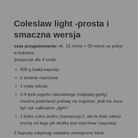
Coleslaw light -prosta i
smaczna wersja
czas przygotowania:
ok. 15 minut + 30 minut na pobyt
w lodówce
/proporcje dla 4 osób
/
500 g białej kapusty
2 średnie marchwie
1 mała cebula
3-4 łyżki jogurtu naturalnego (najlepiej gęsty)
/można podmienić połowę na majonez, jeśli nie musi
być tak całkowicie „light”/
1 łyżka cukru pudru (zazwyczaj 2, ale ta ilość zależy
trochę od tego jak słodka jest marchew i kapusta)
Z kapusty zdejmuję nieładne zewnętrzne liście,