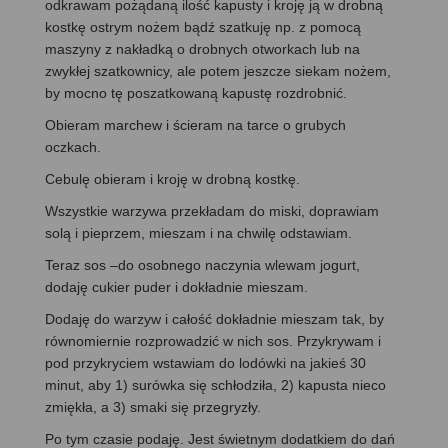
odkrawam pożądaną ilość kapusty i kroję ją w drobną
kostkę ostrym nożem bądź szatkuję np. z pomocą
maszyny z nakładką o drobnych otworkach lub na
zwykłej szatkownicy, ale potem jeszcze siekam nożem,
by mocno tę poszatkowaną kapustę rozdrobnić.
Obieram marchew i ścieram na tarce o grubych
oczkach.
Cebulę obieram i kroję w drobną kostkę.
Wszystkie warzywa przekładam do miski, doprawiam
solą i pieprzem, mieszam i na chwilę odstawiam.
Teraz sos –do osobnego naczynia wlewam jogurt,
dodaję cukier puder i dokładnie mieszam.
Dodaję do warzyw i całość dokładnie mieszam tak, by
równomiernie rozprowadzić w nich sos. Przykrywam i
pod przykryciem wstawiam do lodówki na jakieś 30
minut, aby 1) surówka się schłodziła, 2) kapusta nieco
zmiękła, a 3) smaki się przegryzły.
Po tym czasie podaję. Jest świetnym dodatkiem do dań