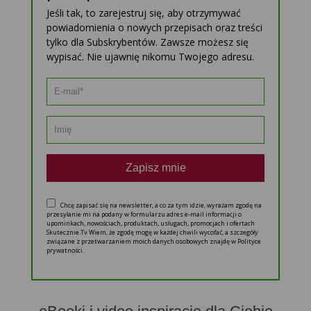
Jeśli tak, to zarejestruj się, aby otrzymywać
powiadomienia o nowych przepisach oraz treści
tylko dla Subskrybentów. Zawsze możesz się
wypisać. Nie ujawnię nikomu Twojego adresu.
Zapisz mnie
Chcę zapisać się na newsletter, a co za tym idzie, wyrażam zgodę na
przesyłanie mi na podany w formularzu adres e-mail informacji o
upominkach, nowościach, produktach, usługach, promocjach i ofertach
Skutecznie.Tv Wiem, że zgodę mogę w każdej chwili wycofać, a szczegóły
związane z przetwarzaniem moich danych osobowych znajdę w Polityce
prywatności.