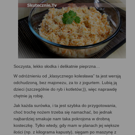
Soczysta, lekko słodka i delikatnie pieprzna…
W odróżnieniu od „klasycznego kolesława” ta jest wersją
odchudzoną, bez majonezu, za to z jogurtem. Lubią ją
dzieci (szczególnie do ryb i kotletów;)), więc naprawdę
chętnie ją robię.
Jak każda surówka, i ta jest szybka do przygotowania,
choć trochę nożem trzeba się namachać, bo jednak
najbardziej smakuje nam taka pokrojona w drobną
kosteczkę. Tylko wtedy, gdy mam w planach jej większe
ilości (np. z kilograma kapusty), sięgam po maszynę z