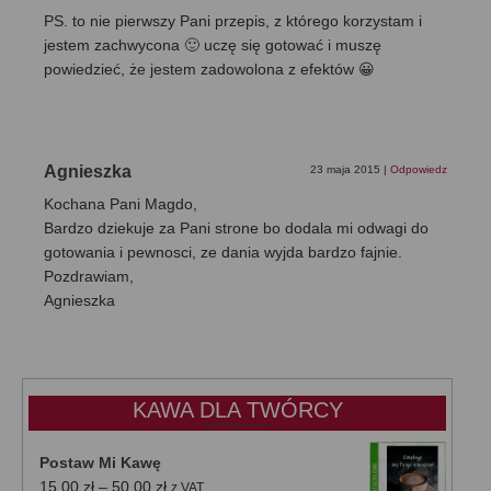
PS. to nie pierwszy Pani przepis, z którego korzystam i
jestem zachwycona 🙂 uczę się gotować i muszę
powiedzieć, że jestem zadowolona z efektów 😀
Agnieszka
23 maja 2015
|
Odpowiedz
Kochana Pani Magdo,
Bardzo dziekuje za Pani strone bo dodala mi odwagi do
gotowania i pewnosci, ze dania wyjda bardzo fajnie.
Pozdrawiam,
Agnieszka
KAWA DLA TWÓRCY
Postaw Mi Kawę
Zakres
15,00
zł
–
50,00
zł
z VAT