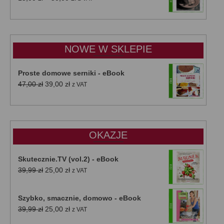
cen:
od
15,00 zł
do
NOWE W SKLEPIE
50,00 zł
Proste domowe serniki - eBook
Pierwotna
Aktualna
47,00
zł
39,00
zł
z VAT
cena
cena
wynosiła:
wynosi:
47,00 zł.
39,00 zł.
OKAZJE
Skutecznie.TV (vol.2) - eBook
Pierwotna
Aktualna
39,99
zł
25,00
zł
z VAT
cena
cena
wynosiła:
wynosi:
Szybko, smacznie, domowo - eBook
39,99 zł.
25,00 zł.
Pierwotna
Aktualna
39,99
zł
25,00
zł
z VAT
cena
cena