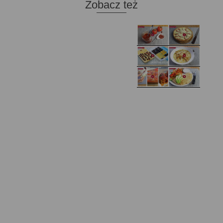
Zobacz też
Domowy ketchup (bez
Tarta francuska z
cukru)
cebulą i pomidorem
Zupa kurkowa z
Domowe żelki
selerem i pietruszką
Zapiekany naleśnik z
mięsem i pieczarkami. I
Gołąbki z cukinii
prosta sałatka
Najprostszy klasyczny
chlebek bananowy
Kotlety ruskie
(zawsze się uda!)