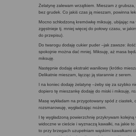
Żelatynę zalewam wrzątkiem. Mieszam z grubsza, p
bez grudek. Co jakiś czas ją mieszam, powinna lek
Mocno schłodzoną kremówkę miksuję, ubijając na wy
zgęstnieje tj. mniej więcej do połowy czasu, w ja
do przepisu).
Do twarogu dodaję cukier puder –jak zawsze: ilość
spokojnie można dać mniej. Miksuję, aż masa będz
miksuję.
Następnie dodaję ekstrakt waniliowy (krótko mie
Delikatnie mieszam, łącząc ją starannie z serem.
I na koniec dodaję żelatynę –żeby się za szybko ni
dopiero tę mieszankę dodaję do miski i miksuję, r
Masę wykładam na przygotowany spód z ciastek, 
rozsmarowuję, wygładzając nożem.
I tę wygładzoną powierzchnię przykrywam kolejną
widoczne w cieście i wyznaczą kawałki, na jakie to 
to przy brzegach uzupełniam wąskimi kawałkami ci