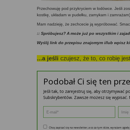
Przechowuję pod przykryciem w lodówce. Jeśli zos
kostkę, układam w pudełku, zamykam i zamrażam)
Mam nadzieję, że zechcecie ją wypróbować. Sma
:: Spróbujesz? A może już po wszystkim i zaja
Wyślij link do przepisu znajomym i/lub wpisz k
...a jeśli
czujesz, że to, co robię je
Podobał Ci się ten prze
Jeśli tak, to zarejestruj się, aby otrzymywać 
Subskrybentów. Zawsze możesz się wypisać. 
Chcę zapisać się na newsletter, a co za tym idzie, wyrażam zgod