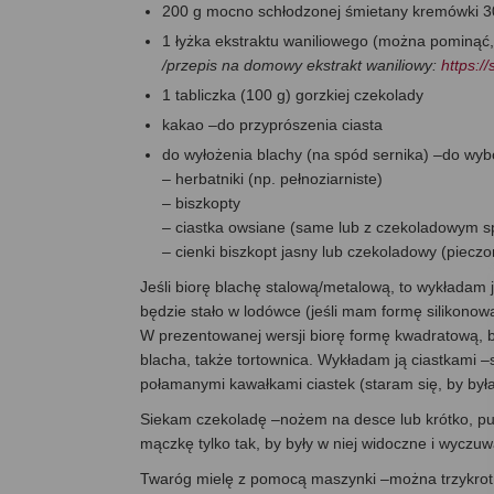
200 g mocno schłodzonej śmietany kremówki 
1 łyżka ekstraktu waniliowego (można pominąć, j
/przepis na domowy ekstrakt waniliowy:
https:/
1 tabliczka (100 g) gorzkiej czekolady
kakao –do przyprószenia ciasta
do wyłożenia blachy (na spód sernika) –do wyb
– herbatniki (np. pełnoziarniste)
– biszkopty
– ciastka owsiane (same lub z czekoladowym 
– cienki biszkopt jasny lub czekoladowy (piecz
Jeśli biorę blachę stalową/metalową, to wykładam 
będzie stało w lodówce (jeśli mam formę silikonow
W prezentowanej wersji biorę formę kwadratową, b
blacha, także tortownica. Wykładam ją ciastkami –s
połamanymi kawałkami ciastek (staram się, by była 
Siekam czekoladę –nożem na desce lub krótko, pu
mączkę tylko tak, by były w niej widoczne i wyczuw
Twaróg mielę z pomocą maszynki –można trzykrotnie.