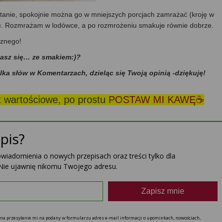
tanie, spokojnie można go w mniejszych porcjach zamrażać (kroję w
. Rozmrażam w lodówce, a po rozmrożeniu smakuje równie dobrze.
cznego!
dasz się… ze smakiem:)?
ilka słów w Komentarzach, dzieląc się Twoją opinią -dziękuję!
st wartościowe, po prostu
POSTAW MI KAWĘ☕
pis?
powiadomienia o nowych przepisach oraz treści tylko dla
Nie ujawnię nikomu Twojego adresu.
Zapisz mnie
ę na przesyłanie mi na podany w formularzu adres e-mail informacji o upominkach, nowościach,