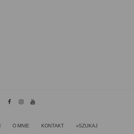
I
O MNIE
KONTAKT
»SZUKAJ