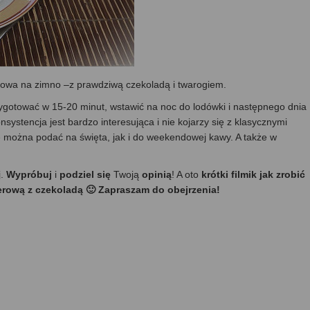
 serowa na zimno –z prawdziwą czekoladą i twarogiem.
zygotować w 15-20 minut, wstawić na noc do lodówki i następnego dnia
systencja jest bardzo interesująca i nie kojarzy się z klasycznymi
re można podać na święta, jak i do weekendowej kawy. A także w
j.
Wypróbuj
i
podziel się
Twoją
opinią
! A oto
krótki filmik jak zrobić
 serową z czekoladą 🙂 Zapraszam do obejrzenia!