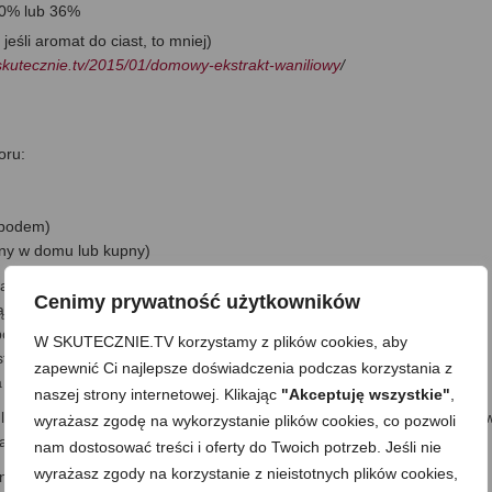
30% lub 36%
eśli aromat do ciast, to mniej)
/skutecznie.tv/2015/01/domowy-ekstrakt-waniliowy
/
oru:
spodem)
ony w domu lub kupny)
ją folią spożywczą, żeby ciasto nie przeszło zapachem metalu, gdy
Cenimy prywatność użytkowników
ą lub inną o odpowiedniej powłoce, to pomijam).
o spód zrobię z herbatników, ale oczywiście to może być dowolna
W SKUTECZNIE.TV korzystamy z plików cookies, aby
tarannie ciastko przy ciastku, a przerwy, jeśli trzeba uzupełniam
zapewnić Ci najlepsze doświadczenia podczas korzystania z
to jedna warstwa i aby ciastka na siebie nie nachodziły).
naszej strony internetowej. Klikając
"Akceptuję wszystkie"
,
lsacyjnie blenderem. Powinna być rozdrobniona, ale nie na czekolado
wyrażasz zgodę na wykorzystanie plików cookies, co pozwoli
alne drobinki czekolady.
nam dostosować treści i oferty do Twoich potrzeb. Jeśli nie
wyrażasz zgody na korzystanie z nieistotnych plików cookies,
 Jeśli jest wilgotny i mazisty, wystarczy tylko raz.