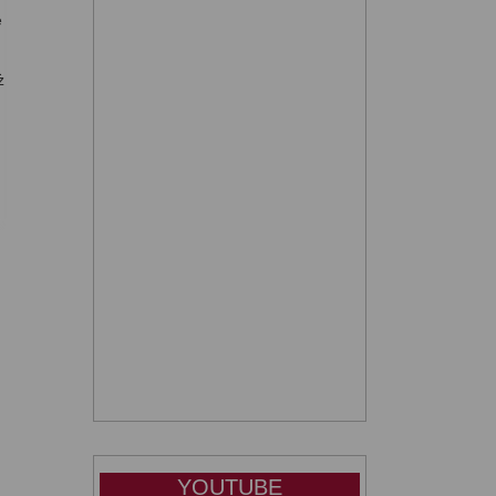
e
ż
,
YOUTUBE