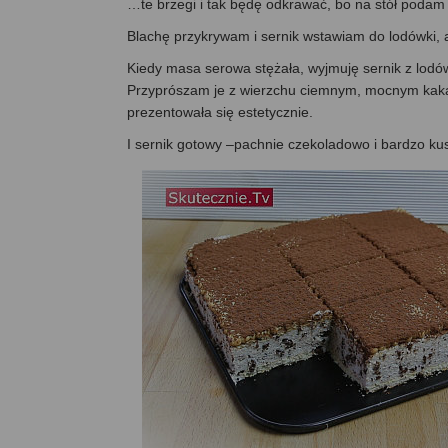
…te brzegi i tak będę odkrawać, bo na stół podam 
Blachę przykrywam i sernik wstawiam do lodówki, 
Kiedy masa serowa stężała, wyjmuję sernik z lodówk
Przyprószam je z wierzchu ciemnym, mocnym kakao 
prezentowała się estetycznie.
I sernik gotowy –pachnie czekoladowo i bardzo ku