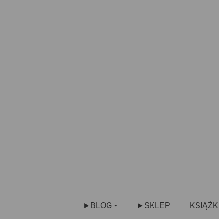
►BLOG
►SKLEP
KSIĄŻK