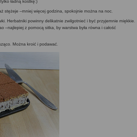
tylko ładną kostkę:)
aż stężeje –mniej więcej godzina, spokojnie można na noc.
i. Herbatniki powinny delikatnie zwilgotnieć i być przyjemnie miękkie.
–najlepiej z pomocą sitka, by warstwa była równa i całość
sząco. Można kroić i podawać.