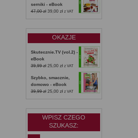
serniki - eBook
Pierwotna
Aktualna
47,00
zł
39,00
zł
z VAT
cena
cena
wynosiła:
wynosi:
47,00 zł.
39,00 zł.
OKAZJE
Skutecznie.TV (vol.2) -
eBook
Pierwotna
Aktualna
39,99
zł
25,00
zł
z VAT
cena
cena
Szybko, smacznie,
wynosiła:
wynosi:
domowo - eBook
39,99 zł.
25,00 zł.
Pierwotna
Aktualna
39,99
zł
25,00
zł
z VAT
cena
cena
wynosiła:
wynosi:
39,99 zł.
25,00 zł.
WPISZ CZEGO
SZUKASZ: