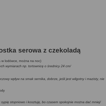
 kostka serowa z czekoladą
ia w lodówce, można na noc)
nych wymiarach np. tortownicę o średnicy 24 cm/
owy wpływ na smak sernika, dobrze, jeśli jest wilgotny i mazisty, nie
wody
c sypię stopniowo i kosztuję, bo czasem spokojnie można dać mniej/