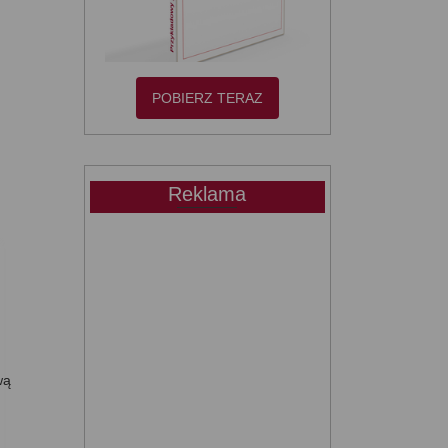
POBIERZ TERAZ
Reklama
wą