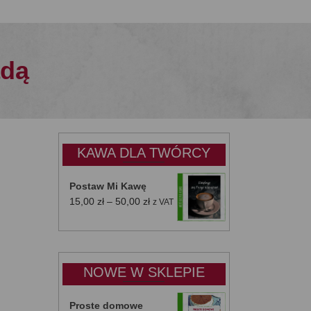
adą
KAWA DLA TWÓRCY
Postaw Mi Kawę
Zakres
15,00
zł
–
50,00
zł
z VAT
cen:
od
15,00 zł
do
NOWE W SKLEPIE
50,00 zł
Proste domowe