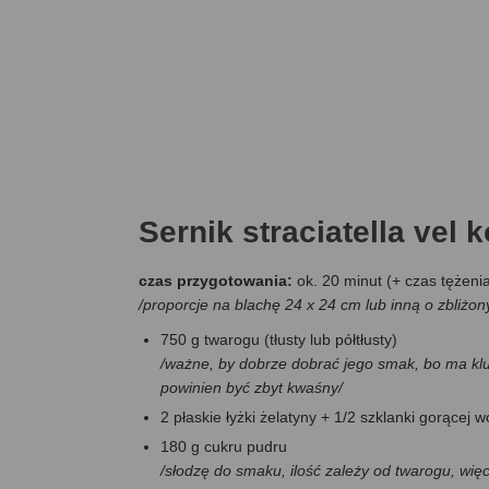
Sernik straciatella vel
czas przygotowania:
ok. 20 minut (+ czas tężen
/proporcje na blachę 24 x 24 cm lub inną o zbliżo
750 g twarogu (tłusty lub półtłusty)
/ważne, by dobrze dobrać jego smak, bo ma klucz
powinien być zbyt kwaśny/
2 płaskie łyżki żelatyny + 1/2 szklanki gorącej 
180 g cukru pudru
/słodzę do smaku, ilość zależy od twarogu, wię