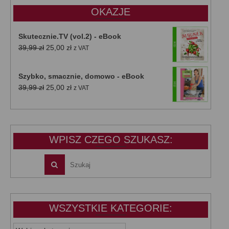
OKAZJE
Skutecznie.TV (vol.2) - eBook
Pierwotna
Aktualna
39,99
zł
25,00
zł
z VAT
cena
cena
wynosiła:
wynosi:
Szybko, smacznie, domowo - eBook
39,99 zł.
25,00 zł.
Pierwotna
Aktualna
39,99
zł
25,00
zł
z VAT
cena
cena
wynosiła:
wynosi:
39,99 zł.
25,00 zł.
WPISZ CZEGO SZUKASZ:
WSZYSTKIE KATEGORIE:
WSZYSTKIE