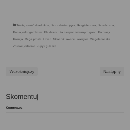
'Nie-łączenie' składników
,
Bez nabiału i jajek
,
Bezglutenowa
,
Bezmleczna
,
Dania jednogarnkowe
,
Dla dzieci
,
Dla niespodziewanych gości
,
Do pracy
,
Kolacja
,
Mega proste
,
Obiad
,
Składnik: owoce i warzywa
,
Wegetariańska
,
Zdrowe jedzenie
,
Zupy i gulasze
Wcześniejszy
Następny
Skomentuj
Komentarz