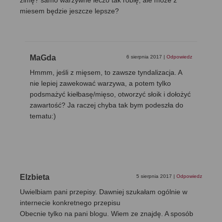
zimę? samo warzywne leczo tak robię, ale może z
miesem będzie jeszcze lepsze?
MaGda
6 sierpnia 2017
|
Odpowiedz
Hmmm, jeśli z mięsem, to zawsze tyndalizacja. A
nie lepiej zawekować warzywa, a potem tylko
podsmażyć kiełbasę/mięso, otworzyć słoik i dołożyć
zawartość? Ja raczej chyba tak bym podeszła do
tematu:)
Elzbieta
5 sierpnia 2017
|
Odpowiedz
Uwielbiam pani przepisy. Dawniej szukałam ogólnie w
internecie konkretnego przepisu
Obecnie tylko na pani blogu. Wiem ze znajdę. A sposób