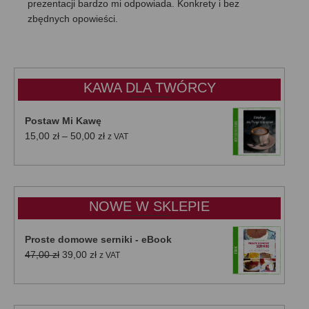
prezentacji bardzo mi odpowiada. Konkrety i bez
zbędnych opowieści.
KAWA DLA TWÓRCY
Postaw Mi Kawę
Zakres
15,00
zł
–
50,00
zł
z VAT
cen:
od
15,00 zł
do
NOWE W SKLEPIE
50,00 zł
Proste domowe serniki - eBook
Pierwotna
Aktualna
47,00
zł
39,00
zł
z VAT
cena
cena
wynosiła:
wynosi:
47,00 zł.
39,00 zł.