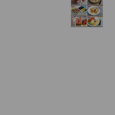
Domowy ketchup (bez
Tarta francuska z
cukru)
cebulą i pomidorem
Zupa kurkowa z
Domowe żelki
selerem i pietruszką
Zapiekany naleśnik z
mięsem i pieczarkami. I
Gołąbki z cukinii
prosta sałatka
Najprostszy klasyczny
chlebek bananowy
Kotlety ruskie
(zawsze się uda!)