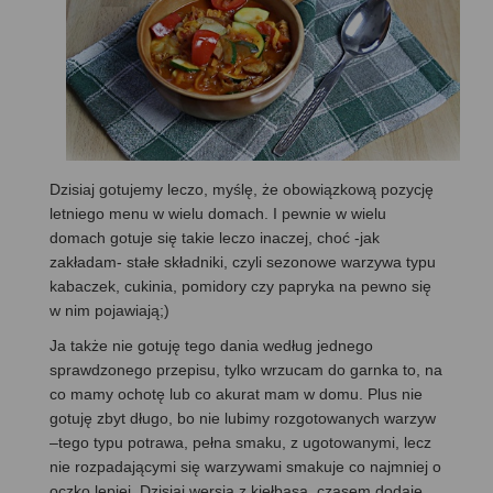
Dzisiaj gotujemy leczo, myślę, że obowiązkową pozycję
letniego menu w wielu domach. I pewnie w wielu
domach gotuje się takie leczo inaczej, choć -jak
zakładam- stałe składniki, czyli sezonowe warzywa typu
kabaczek, cukinia, pomidory czy papryka na pewno się
w nim pojawiają;)
Ja także nie gotuję tego dania według jednego
sprawdzonego przepisu, tylko wrzucam do garnka to, na
co mamy ochotę lub co akurat mam w domu. Plus nie
gotuję zbyt długo, bo nie lubimy rozgotowanych warzyw
–tego typu potrawa, pełna smaku, z ugotowanymi, lecz
nie rozpadającymi się warzywami smakuje co najmniej o
oczko lepiej. Dzisiaj wersja z kiełbasą, czasem dodaję