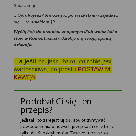
Smacznego!
:: Spróbujesz? A może już po wszystkim i zajadasz
się… ze smakiem:)?
Wyślij link do przepisu znajomym i/lub wpisz kilka
słów w Komentarzach, dzieląc się Twoją opinią -
dziękuję!
...a jeśli
czujesz, że to, co robię jest
wartościowe, po prostu
POSTAW MI
KAWĘ☕
Podobał Ci się ten
przepis?
Jeśli tak, to zarejestruj się, aby otrzymywać
powiadomienia o nowych przepisach oraz treści
tylko dla Subskrybentów. Zawsze możesz się