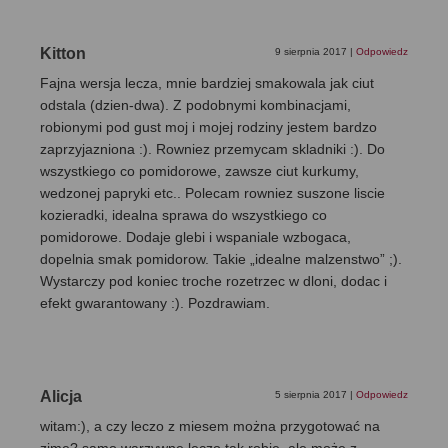
Kitton
9 sierpnia 2017
|
Odpowiedz
Fajna wersja lecza, mnie bardziej smakowala jak ciut
odstala (dzien-dwa). Z podobnymi kombinacjami,
robionymi pod gust moj i mojej rodziny jestem bardzo
zaprzyjazniona :). Rowniez przemycam skladniki :). Do
wszystkiego co pomidorowe, zawsze ciut kurkumy,
wedzonej papryki etc.. Polecam rowniez suszone liscie
kozieradki, idealna sprawa do wszystkiego co
pomidorowe. Dodaje glebi i wspaniale wzbogaca,
dopelnia smak pomidorow. Takie „idealne malzenstwo” ;).
Wystarczy pod koniec troche rozetrzec w dloni, dodac i
efekt gwarantowany :). Pozdrawiam.
Alicja
5 sierpnia 2017
|
Odpowiedz
witam:), a czy leczo z miesem można przygotować na