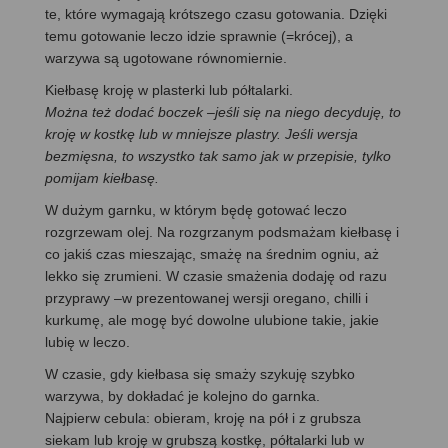
te, które wymagają krótszego czasu gotowania. Dzięki
temu gotowanie leczo idzie sprawnie (=krócej), a
warzywa są ugotowane równomiernie.
Kiełbasę kroję w plasterki lub półtalarki.
Można też dodać boczek –jeśli się na niego decyduję, to
kroję w kostkę lub w mniejsze plastry. Jeśli wersja
bezmięsna, to wszystko tak samo jak w przepisie, tylko
pomijam kiełbasę.
W dużym garnku, w którym będę gotować leczo
rozgrzewam olej. Na rozgrzanym podsmażam kiełbasę i
co jakiś czas mieszając, smażę na średnim ogniu, aż
lekko się zrumieni. W czasie smażenia dodaję od razu
przyprawy –w prezentowanej wersji oregano, chilli i
kurkumę, ale mogę być dowolne ulubione takie, jakie
lubię w leczo.
W czasie, gdy kiełbasa się smaży szykuję szybko
warzywa, by dokładać je kolejno do garnka.
Najpierw cebula: obieram, kroję na pół i z grubsza
siekam lub kroję w grubszą kostkę, półtalarki lub w