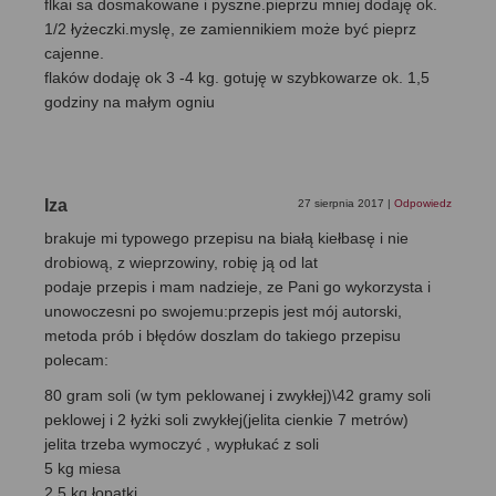
flkai sa dosmakowane i pyszne.pieprzu mniej dodaję ok.
1/2 łyżeczki.myslę, ze zamiennikiem może być pieprz
cajenne.
flaków dodaję ok 3 -4 kg. gotuję w szybkowarze ok. 1,5
godziny na małym ogniu
Iza
27 sierpnia 2017
|
Odpowiedz
brakuje mi typowego przepisu na białą kiełbasę i nie
drobiową, z wieprzowiny, robię ją od lat
podaje przepis i mam nadzieje, ze Pani go wykorzysta i
unowoczesni po swojemu:przepis jest mój autorski,
metoda prób i błędów doszlam do takiego przepisu
polecam:
80 gram soli (w tym peklowanej i zwykłej)\42 gramy soli
peklowej i 2 łyżki soli zwykłej(jelita cienkie 7 metrów)
jelita trzeba wymoczyć , wypłukać z soli
5 kg miesa
2,5 kg łopatki