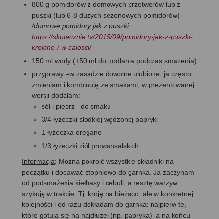
800 g pomidorów z domowych przetworów lub z
puszki (lub 6-8 dużych sezonowych pomidorów)
/domowe pomidory jak z puszki:
https://skutecznie.tv/2015/09/pomidory-jak-z-puszki-
krojone-i-w-calosci
/
150 ml wody (+50 ml do podlania podczas smażenia)
przyprawy –w zasadzie dowolne ulubione, ja często
zmieniam i kombinuję ze smakami, w prezentowanej
wersji dodałam:
sól i pieprz –do smaku
3/4 łyżeczki słodkiej wędzonej papryki
1 łyżeczka oregano
1/3 łyżeczki ziół prowansalskich
Informacja
: Można pokroić wszystkie składniki na
początku i dodawać stopniowo do garnka. Ja zaczynam
od podsmażenia kiełbasy i cebuli, a resztę warzyw
szykuję w trakcie. Tj. kroję na bieżąco, ale w konkretnej
kolejności i od razu dokładam do garnka: najpierw te,
które gotują się na najdłużej (np. papryka), a na końcu