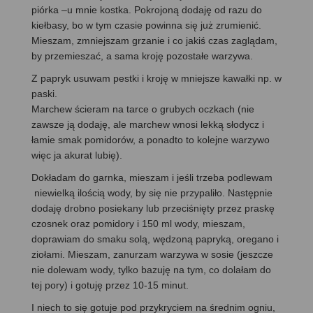
piórka –u mnie kostka. Pokrojoną dodaję od razu do
kiełbasy, bo w tym czasie powinna się już zrumienić.
Mieszam, zmniejszam grzanie i co jakiś czas zaglądam,
by przemieszać, a sama kroję pozostałe warzywa.
Z papryk usuwam pestki i kroję w mniejsze kawałki np. w
paski.
Marchew ścieram na tarce o grubych oczkach (nie
zawsze ją dodaję, ale marchew wnosi lekką słodycz i
łamie smak pomidorów, a ponadto to kolejne warzywo
więc ja akurat lubię).
Dokładam do garnka, mieszam i jeśli trzeba podlewam
niewielką ilością wody, by się nie przypaliło. Następnie
dodaję drobno posiekany lub przeciśnięty przez praskę
czosnek oraz pomidory i 150 ml wody, mieszam,
doprawiam do smaku solą, wędzoną papryką, oregano i
ziołami. Mieszam, zanurzam warzywa w sosie (jeszcze
nie dolewam wody, tylko bazuję na tym, co dolałam do
tej pory) i gotuję przez 10-15 minut.
I niech to się gotuje pod przykryciem na średnim ogniu,