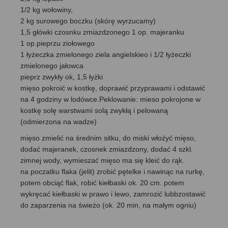
1/2 kg wołowiny,
2 kg surowego boczku (skórę wyrzucamy)
1,5 główki czosnku zmiazdzonego 1 op. majeranku
1 op.pieprzu ziołowego
1 łyżeczka zmielonego ziela angielskieo i 1/2 łyżeczki
zmielonego jałowca
pieprz zwykły ok, 1,5 łyżki
mięso pokroić w kostkę, doprawić przyprawami i odstawić
na 4 godziny w lodówce.Peklowanie: mieso pokrojone w
kostkę solę warstwami solą zwykłą i pelowaną
(odmierzona na wadze)
mięso zmielić na średnim sitku, do miski włożyć mięso,
dodać majeranek, czosnek zmiazdzony, dodać 4 szkl.
zimnej wody, wymieszać mięso ma się kleić do rąk.
na poczatku flaka (jelit) zrobić pętelke i nawinąc na rurkę,
potem obciąć flak, robić kiełbaski ok. 20 cm. potem
wykręcać kiełbaski w prawo i lewo, zamrozić lubbzostawić
do zaparzenia na świeżo (ok. 20 min, na małym ogniu)