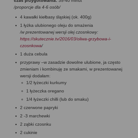
czas przygotowania:
35-40 minut
/proporcje dla 4-6 osób/
4 kawałki kiełbasy śląskiej (ok. 400g)
1 łyżka ulubionego oleju do smażenia
/w prezentowanej wersji olej czosnkowy:
https://skutecznie.tv/2016/03/oliwa-grzybowa-i-
czosnkowa
/
1 duża cebula
przyprawy –w zasadzie dowolne ulubione, ja często
zmieniam i kombinuję ze smakami, w prezentowanej
wersji dodałam:
1/2 łyżeczki kurkumy
1 łyżeczka oregano
1/4 łyżeczki chilli (lub do smaku)
2 czerwone papryki
2 -3 marchewki
2 ząbki czosnku
2 cukinie