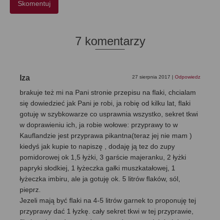
7 komentarzy
Iza
27 sierpnia 2017
|
Odpowiedz
brakuje też mi na Pani stronie przepisu na flaki, chcialam
się dowiedzieć jak Pani je robi, ja robię od kilku lat, flaki
gotuję w szybkowarze co usprawnia wszystko, sekret tkwi
w doprawieniu ich, ja robie wołowe: przyprawy to w
Kauflandzie jest przyprawa pikantna(teraz jej nie mam )
kiedyś jak kupie to napiszę , dodaję ją tez do zupy
pomidorowej ok 1,5 łyżki, 3 garście majeranku, 2 łyżki
papryki słodkiej, 1 łyżeczka gałki muszkatałowej, 1
łyżeczka imbiru, ale ja gotuję ok. 5 litrów flaków, sól,
pieprz.
Jezeli mają być flaki na 4-5 litrów garnek to proponuję tej
przyprawy dać 1 łyzkę. cały sekret tkwi w tej przyprawie,