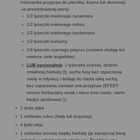
mieszanka przypraw do piernika, kupna lub domowa)
–w prezentowanej wersji:
1/2 łyżeczki mielonego cynamonu
1/2 łyżeczki mielonego imbiru
1/2 łyżeczki mielonego kardamonu
1/2 łyżeczki kurkumy
1/4 łyżeczki czarnego pieprzu (czasem dodaję też
mielone ziele angielskie)
LUB opcjonalnie
: 1 łyżeczka czarnej, drobno
zmielonej herbaty (tj. suche fusy bez zaparzania
mielę w młynku) i dodaję do ciasta taką suchą,
bez zaparzania zamiast w/w przypraw (EFEKT:
mocno herbaciany smak i nieco inne ciasto, warto
kiedyś spróbować;))
2 duże jajka
1 szklanka cukru (biały lub brązowy)
4 łyżki oleju
1 szklanka mocnej ciepłej herbaty (ja zazwyczaj biorę
gatunek o intensywnym smaku np. Earl Grey czy