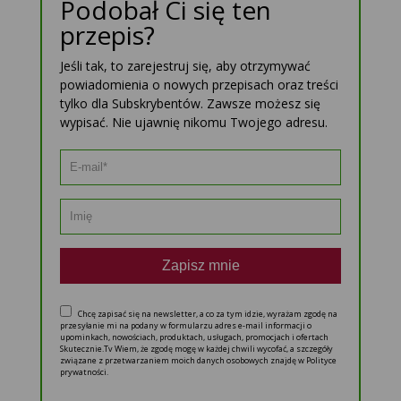
Podobał Ci się ten
przepis?
Jeśli tak, to zarejestruj się, aby otrzymywać
powiadomienia o nowych przepisach oraz treści
tylko dla Subskrybentów. Zawsze możesz się
wypisać. Nie ujawnię nikomu Twojego adresu.
Zapisz mnie
Chcę zapisać się na newsletter, a co za tym idzie, wyrażam zgodę na
przesyłanie mi na podany w formularzu adres e-mail informacji o
upominkach, nowościach, produktach, usługach, promocjach i ofertach
Skutecznie.Tv Wiem, że zgodę mogę w każdej chwili wycofać, a szczegóły
związane z przetwarzaniem moich danych osobowych znajdę w Polityce
prywatności.