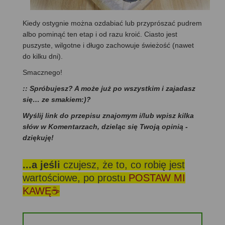
Kiedy ostygnie można ozdabiać lub przyprószać pudrem
albo pominąć ten etap i od razu kroić. Ciasto jest
puszyste, wilgotne i długo zachowuje świeżość (nawet
do kilku dni).
Smacznego!
:: Spróbujesz? A może już po wszystkim i zajadasz
się… ze smakiem:)?
Wyślij link do przepisu znajomym i/lub wpisz kilka
słów w Komentarzach, dzieląc się Twoją opinią -
dziękuję!
...a jeśli
czujesz, że to, co robię jest
wartościowe, po prostu
POSTAW MI
KAWĘ☕