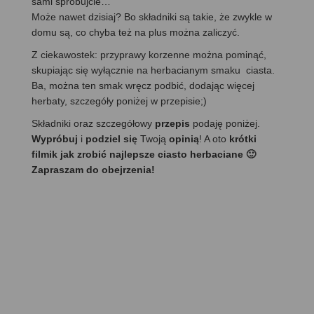
sami spróbujcie…
Może nawet dzisiaj? Bo składniki są takie, że zwykle w
domu są, co chyba też na plus można zaliczyć.
Z ciekawostek: przyprawy korzenne można pominąć,
skupiając się wyłącznie na herbacianym smaku ciasta.
Ba, można ten smak wręcz podbić, dodając więcej
herbaty, szczegóły poniżej w przepisie;)
Składniki oraz szczegółowy
przepis
podaję poniżej.
Wypróbuj
i
podziel się
Twoją
opinią
! A oto
krótki
filmik jak zrobić najlepsze ciasto herbaciane 🙂
Zapraszam do obejrzenia!