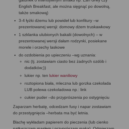
English Breakfast, ale można sięgnąć po dowolną,
także smakową)
3-4 łyżki dżemu lub powideł lub konfitury –w
prezentowanej wersji: domowy dżem truskawkowy
1 szklanka ulubionych bakalii (dowolnych) – w
prezentowanej wersji dałam rodzynki, posiekane
morele i orzechy laskowe
do ozdobienia po upieczeniu –wg uznania:
nic (tj. zostawiam ciasto bez żadnych ozdób i
dodatków;))
lukier np. ten
lukier waniliowy
roztopiona biała, mleczna lub gorzka czekolada
LUB polewa czekoladowa np.: link
cukier puder –do przyprószenia po ostygnięciu
Zaparzam herbatę, odcedzam fusy i napar zostawiam
do przestygnięcia –herbata ma być letnia.
Blachę wykładam papierem do pieczenia (lub cienko
natłuszczam masłem i przyprószam mąką). Odmierzam