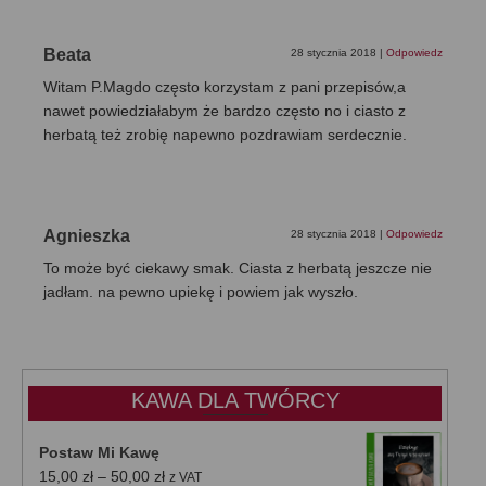
Beata
28 stycznia 2018
|
Odpowiedz
Witam P.Magdo często korzystam z pani przepisów,a
nawet powiedziałabym że bardzo często no i ciasto z
herbatą też zrobię napewno pozdrawiam serdecznie.
Agnieszka
28 stycznia 2018
|
Odpowiedz
To może być ciekawy smak. Ciasta z herbatą jeszcze nie
jadłam. na pewno upiekę i powiem jak wyszło.
KAWA DLA TWÓRCY
Postaw Mi Kawę
Zakres
15,00
zł
–
50,00
zł
z VAT