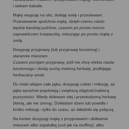
i siekam bakalie.
Mąkę wsypuję na sito, dodaję sodę i przesiewam.
Przesiewanie spulchnia mąkę, dzięki czemu ciasto
będzie bardziej pulchne, czasem po prostu mocno
napowietrzam trzepaczką, mieszając po prostu mąkę z
sodą.
Dosypuję przyprawy (lub przyprawę korzenną) i
starannie mieszam.
Czasem pomijam przyprawy, jeśli nie chcę efektu ciasta
korzennego i dodaj suchą mieloną herbatę, podbijając
herbaciany smak.
Do miski wbijam całe jajka, dosypuję cukier i miksuję, aż
jajka wyraźnie pojaśnieją i zwiększą objętość/nabiorą
puszystości. Wtedy dolewam olej i przestudzoną herbatę
(letnią, ale nie zimną). Dokładam dżem lub powidła i
krótko miksuję –tylko do czasu, aż składniki się połączą.
Na koniec dosypuję mąkę z przyprawami i delikatnie
mieszam albo szpatułką (coś jak na muffiny), albo