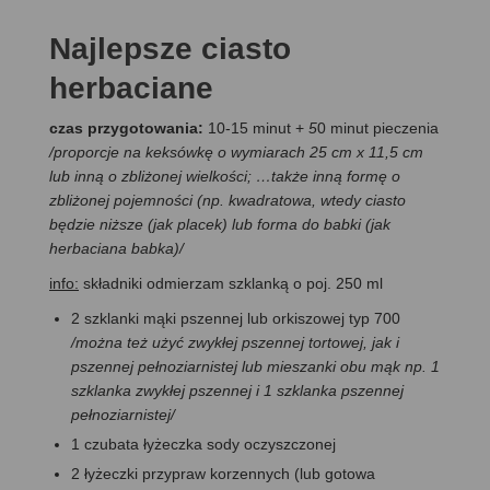
Najlepsze ciasto
herbaciane
czas przygotowania:
10-15 minut +
5
0 minut pieczenia
/proporcje na keksówkę o wymiarach 25 cm x 11,5 cm
lub inną o zbliżonej wielkości; …także inną formę o
zbliżonej pojemności (np. kwadratowa, wtedy ciasto
będzie niższe (jak placek) lub forma do babki (jak
herbaciana babka)/
info:
składniki odmierzam szklanką o poj. 250 ml
2 szklanki mąki pszennej lub orkiszowej typ 700
/można też użyć zwykłej pszennej tortowej, jak i
pszennej pełnoziarnistej lub mieszanki obu mąk np. 1
szklanka zwykłej pszennej i 1 szklanka pszennej
pełnoziarnistej/
1 czubata łyżeczka sody oczyszczonej
2 łyżeczki przypraw korzennych (lub gotowa