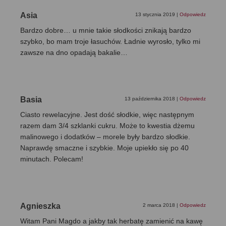
Asia
13 stycznia 2019
|
Odpowiedz
Bardzo dobre… u mnie takie słodkości znikają bardzo
szybko, bo mam troje łasuchów. Ładnie wyrosło, tylko mi
zawsze na dno opadają bakalie…
Basia
13 października 2018
|
Odpowiedz
Ciasto rewelacyjne. Jest dość słodkie, więc następnym
razem dam 3/4 szklanki cukru. Może to kwestia dżemu
malinowego i dodatków – morele były bardzo słodkie.
Naprawdę smaczne i szybkie. Moje upiekło się po 40
minutach. Polecam!
Agnieszka
2 marca 2018
|
Odpowiedz
Witam Pani Magdo a jakby tak herbatę zamienić na kawę