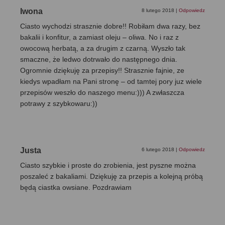
Iwona
8 lutego 2018
|
Odpowiedz
Ciasto wychodzi strasznie dobre!! Robiłam dwa razy, bez
bakalii i konfitur, a zamiast oleju – oliwa. No i raz z
owocową herbatą, a za drugim z czarną. Wyszło tak
smaczne, że ledwo dotrwało do następnego dnia.
Ogromnie dziękuję za przepisy!! Strasznie fajnie, ze
kiedys wpadłam na Pani stronę – od tamtej pory juz wiele
przepisów weszło do naszego menu:))) A zwłaszcza
potrawy z szybkowaru:))
Justa
6 lutego 2018
|
Odpowiedz
Ciasto szybkie i proste do zrobienia, jest pyszne można
poszaleć z bakaliami. Dziękuję za przepis a kolejną próbą
będą ciastka owsiane. Pozdrawiam