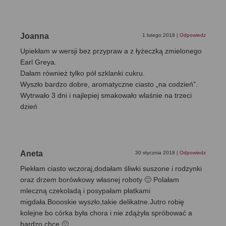
Joanna
1 lutego 2018
|
Odpowiedz
Upiekłam w wersji bez przypraw a z łyżeczką zmielonego
Earl Greya.
Dałam również tylko pół szklanki cukru.
Wyszło bardzo dobre, aromatyczne ciasto „na codzień”.
Wytrwało 3 dni i najlepiej smakowało wlaśnie na trzeci
dzień
Aneta
30 stycznia 2018
|
Odpowiedz
Piekłam ciasto wczoraj,dodałam śliwki suszone i rodzynki
oraz drzem borówkowy własnej roboty 🙂 Polałam
mleczną czekoladą i posypałam płatkami
migdała.Boooskie wyszło,takie delikatne.Jutro robię
kolejne bo córka była chora i nie zdążyła spróbować a
bardzo chce 🙂