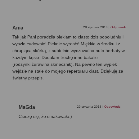
Ania
28 stycznia 2018
|
Odpowiedz
Tak jak Pani poradzila pieklam to ciasto dzis popołudniu i
wyszlo cudownie! Pieknie wyrosło! Miękkie w środku i z
chrupiącą skórką, z subtelnie wyczowalna nuta herbaty w
każdym kęsie. Dodalam trochę inne bakalie
(rodzynki,żurawina,słonecznik). Na pewno ten wypiek
wejdzie na stale do mojego repertuaru ciast. Dziękuję za
świetny przepis.
MaGda
29 stycznia 2018
|
Odpowiedz
Cieszę się, że smakowało:)