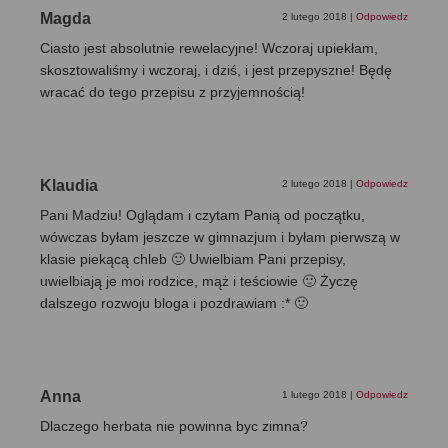
Magda
2 lutego 2018
|
Odpowiedz
Ciasto jest absolutnie rewelacyjne! Wczoraj upiekłam,
skosztowaliśmy i wczoraj, i dziś, i jest przepyszne! Będę
wracać do tego przepisu z przyjemnością!
Klaudia
2 lutego 2018
|
Odpowiedz
Pani Madziu! Oglądam i czytam Panią od początku,
wówczas byłam jeszcze w gimnazjum i byłam pierwszą w
klasie piekącą chleb 🙂 Uwielbiam Pani przepisy,
uwielbiają je moi rodzice, mąż i teściowie 🙂 Życzę
dalszego rozwoju bloga i pozdrawiam :* 🙂
Anna
1 lutego 2018
|
Odpowiedz
Dlaczego herbata nie powinna byc zimna?