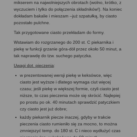
mikserem na najwolniejszych obrotach (wolno, krótko, z
wyczuciem i tylko do połączenia składników!). Na koniec
dokładam bakalie i mieszam –już szpatułką, by ciasto
pozostało pulchne.
Tak przygotowane ciasto przekładam do formy.
Wstawiam do rozgrzanego do 200 st. C piekarnika i
piekę w funkcji grzanie góra-dół przez około 50 minut, a
tak naprawdę do tzw. suchego patyczka.
Uwagi dot. pieczenia
:
w prezentowanej wersji piekę w keksówce, więc
ciasto jest wyższe i dlatego wymaga ciut więcej
czasu; jeśli piekę w większej formie, czyli ciasto jest
niższe, to czas pieczenia może się skrócić. Najlepiej
po prostu po ok. 40 minutach sprawdzić patyczkiem
czy ciasto jest już dobre;
każdy piekarnik piecze inaczej, gdyby w trakcie
pieczenia ciasto rumieniło się za mocno, to można
zmniejszyć temp. do 180 st. C i nieco wydłużyć czas