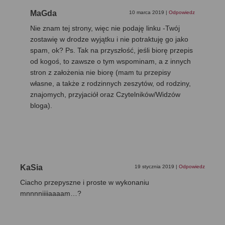
MaGda
10 marca 2019
|
Odpowiedz
Nie znam tej strony, więc nie podaję linku -Twój
zostawię w drodze wyjątku i nie potraktuję go jako
spam, ok? Ps. Tak na przyszłość, jeśli biorę przepis
od kogoś, to zawsze o tym wspominam, a z innych
stron z założenia nie biorę (mam tu przepisy
własne, a także z rodzinnych zeszytów, od rodziny,
znajomych, przyjaciół oraz Czytelników/Widzów
bloga).
KaSia
19 stycznia 2019
|
Odpowiedz
Ciacho przepyszne i proste w wykonaniu
mnnnniiiiaaaam…?