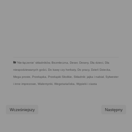
'Nie-łączenie' składników
,
Bezmleczna
,
Deser
,
Desery
,
Dla dzieci
,
Dla
niespodziewanych gości
,
Do kawy czy herbaty
,
Do pracy
,
Dzień Dziecka
,
Mega proste
,
Przekąska
,
Przekąski Słodkie
,
Składnik: jajka i nabiał
,
Sylwester
i inne imprezowe
,
Walentynki
,
Wegetariańska
,
Wypieki i ciasta
Wcześniejszy
Następny