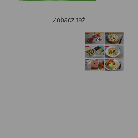
Zobacz też
Domowy ketchup (bez
Tarta francuska z
cukru)
cebulą i pomidorem
Zupa kurkowa z
Domowe żelki
selerem i pietruszką
Zapiekany naleśnik z
mięsem i pieczarkami. I
Gołąbki z cukinii
prosta sałatka
Najprostszy klasyczny
chlebek bananowy
Kotlety ruskie
(zawsze się uda!)