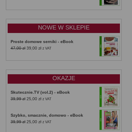
cen:
od
15,00 zł
do
NOWE W SKLEPIE
50,00 zł
Proste domowe serniki - eBook
Pierwotna
Aktualna
47,00
zł
39,00
zł
z VAT
cena
cena
wynosiła:
wynosi:
47,00 zł.
39,00 zł.
OKAZJE
Skutecznie.TV (vol.2) - eBook
Pierwotna
Aktualna
39,99
zł
25,00
zł
z VAT
cena
cena
wynosiła:
wynosi:
Szybko, smacznie, domowo - eBook
39,99 zł.
25,00 zł.
Pierwotna
Aktualna
39,99
zł
25,00
zł
z VAT
cena
cena