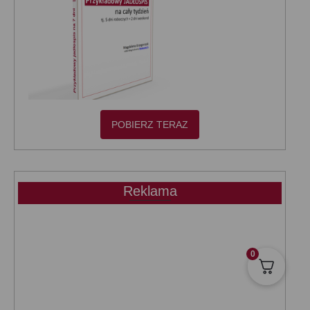
POBIERZ TERAZ
Reklama
0