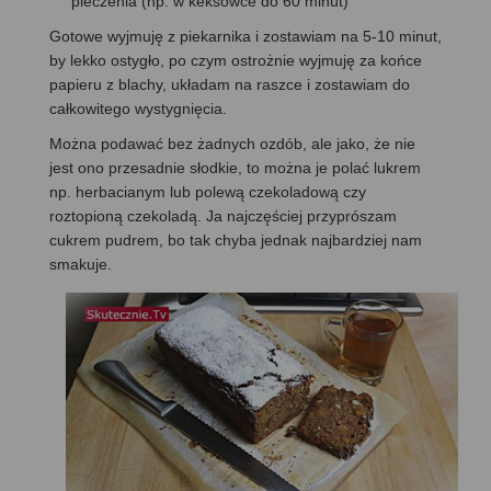
pieczenia (np. w keksówce do 60 minut)
Gotowe wyjmuję z piekarnika i zostawiam na 5-10 minut,
by lekko ostygło, po czym ostrożnie wyjmuję za końce
papieru z blachy, układam na raszce i zostawiam do
całkowitego wystygnięcia.
Można podawać bez żadnych ozdób, ale jako, że nie
jest ono przesadnie słodkie, to można je polać lukrem
np. herbacianym lub polewą czekoladową czy
roztopioną czekoladą. Ja najczęściej przyprószam
cukrem pudrem, bo tak chyba jednak najbardziej nam
smakuje.