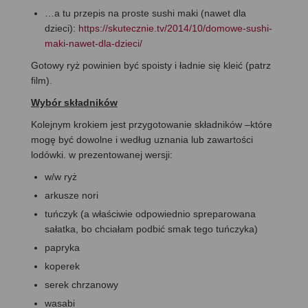
…a tu przepis na proste sushi maki (nawet dla
dzieci):
https://skutecznie.tv/2014/10/domowe-sushi-
maki-nawet-dla-dzieci/
Gotowy ryż powinien być spoisty i ładnie się kleić (patrz
film).
Wybór składników
Kolejnym krokiem jest przygotowanie składników –które
mogę być dowolne i według uznania lub zawartości
lodówki. w prezentowanej wersji:
w/w ryż
arkusze nori
tuńczyk (a właściwie odpowiednio spreparowana
sałatka, bo chciałam podbić smak tego tuńczyka)
papryka
koperek
serek chrzanowy
wasabi