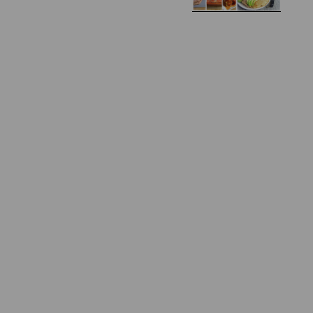
Zapiekany naleśnik z
mięsem i pieczarkami. I
Gołąbki z cukinii
prosta sałatka
Najprostszy klasyczny
chlebek bananowy
Kotlety ruskie
(zawsze się uda!)