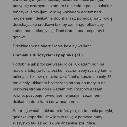
posypuję czarnym sezamem i dokładam pasek sałatki z
tuńczyka. I zawijam w rolkę –składam arkusz nad
nadzieniem, delikatnie dociskam i z pomocą maty roluję,
dociskając ku środkowi tak, by zamknąć rolkę i aby
końce nori zetknęły się. Dociskam z pomocą maty i
gotowe.
Przekładam na talerz i robię kolejny wariant.
Uramaki z tuńczykiem i papryką (XL)
Podobnie jak przy pierwszej rolce. Układam nori na
macie z folią (ta folia jest konieczna, żeby ryż się ładnie
odklejał). I znowu, można wziąć pół arkusza lub cały. U
mnie cały, układam błyszczącą stroną do maty, a na
matowej stronie nori układam ryż. Rozprowadzam
równo, posypuję równomiernie jasnym sezamem,
delikatnie dociskam i odwracam nori.
Smaruję wasabi, układam tuńczyka, na to paski papryki,
gałązka koperku i zawijam w rolkę z pomocą maty.
Wszystko tak samo jak we wcześniejszej rolce,