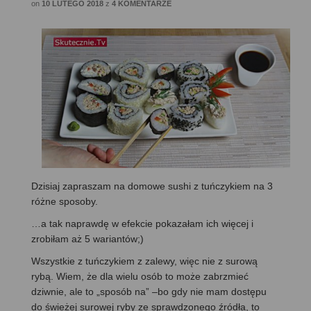
on
10 LUTEGO 2018
z
4 KOMENTARZE
Dzisiaj zapraszam na domowe sushi z tuńczykiem na 3
różne sposoby.
…a tak naprawdę w efekcie pokazałam ich więcej i
zrobiłam aż 5 wariantów;)
Wszystkie z tuńczykiem z zalewy, więc nie z surową
rybą. Wiem, że dla wielu osób to może zabrzmieć
dziwnie, ale to „sposób na” –bo gdy nie mam dostępu
do świeżej surowej ryby ze sprawdzonego źródła, to