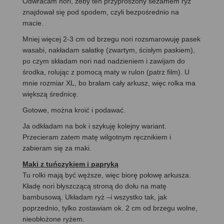
Odwracam nori, żeby ten przyprószony sezamem ryż
znajdował się pod spodem, czyli bezpośrednio na
macie.
Mniej więcej 2-3 cm od brzegu nori rozsmarowuję pasek
wasabi, nakładam sałatkę (zwartym, ścisłym paskiem),
po czym składam nori nad nadzieniem i zawijam do
środka, rolując z pomocą maty w rulon (patrz film). U
mnie rozmiar XL, bo brałam cały arkusz, więc rolka ma
większą średnicę.
Gotowe, można kroić i podawać.
Ja odkładam na bok i szykuję kolejny wariant.
Przecieram zatem matę wilgotnym ręcznikiem i
zabieram się za maki.
Maki z tuńczykiem i papryką
Tu rolki mają być węższe, więc biorę połowę arkusza.
Kładę nori błyszczącą stroną do dołu na matę
bambusową. Układam ryż –i wszystko tak, jak
poprzednio, tylko zostawiam ok. 2 cm od brzegu wolne,
nieobłożone ryżem.