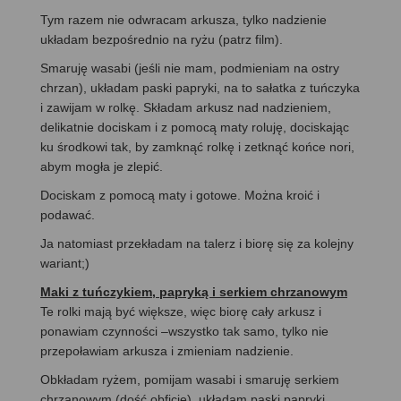
Tym razem nie odwracam arkusza, tylko nadzienie
układam bezpośrednio na ryżu (patrz film).
Smaruję wasabi (jeśli nie mam, podmieniam na ostry
chrzan), układam paski papryki, na to sałatka z tuńczyka
i zawijam w rolkę. Składam arkusz nad nadzieniem,
delikatnie dociskam i z pomocą maty roluję, dociskając
ku środkowi tak, by zamknąć rolkę i zetknąć końce nori,
abym mogła je zlepić.
Dociskam z pomocą maty i gotowe. Można kroić i
podawać.
Ja natomiast przekładam na talerz i biorę się za kolejny
wariant;)
Maki z tuńczykiem, papryką i serkiem chrzanowym
Te rolki mają być większe, więc biorę cały arkusz i
ponawiam czynności –wszystko tak samo, tylko nie
przepoławiam arkusza i zmieniam nadzienie.
Obkładam ryżem, pomijam wasabi i smaruję serkiem
chrzanowym (dość obficie), układam paski papryki,