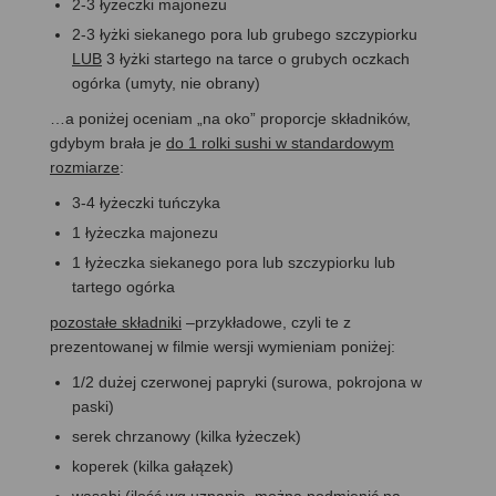
2-3 łyżeczki majonezu
2-3 łyżki siekanego pora lub grubego szczypiorku
LUB
3 łyżki startego na tarce o grubych oczkach
ogórka (umyty, nie obrany)
…a poniżej oceniam „na oko” proporcje składników,
gdybym brała je
do 1 rolki sushi w standardowym
rozmiarze
:
3-4 łyżeczki tuńczyka
1 łyżeczka majonezu
1 łyżeczka siekanego pora lub szczypiorku lub
tartego ogórka
pozostałe składniki
–przykładowe, czyli te z
prezentowanej w filmie wersji wymieniam poniżej:
1/2 dużej czerwonej papryki (surowa, pokrojona w
paski)
serek chrzanowy (kilka łyżeczek)
koperek (kilka gałązek)
wasabi (ilość wg uznania, można podmienić na