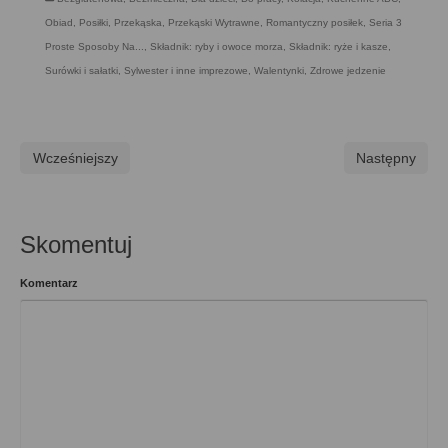
Obiad
,
Posiłki
,
Przekąska
,
Przekąski Wytrawne
,
Romantyczny posiłek
,
Seria 3
Proste Sposoby Na...
,
Składnik: ryby i owoce morza
,
Składnik: ryże i kasze
,
Surówki i sałatki
,
Sylwester i inne imprezowe
,
Walentynki
,
Zdrowe jedzenie
Wcześniejszy
Następny
Skomentuj
Komentarz