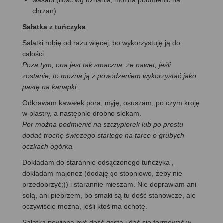
chrzan)
Sałatka z tuńczyka
Sałatki robię od razu więcej, bo wykorzystuję ją do
całości.
Poza tym, ona jest tak smaczna, że nawet, jeśli
zostanie, to można ją z powodzeniem wykorzystać jako
pastę na kanapki.
Odkrawam kawałek pora, myję, osuszam, po czym kroję
w plastry, a następnie drobno siekam.
Por można podmienić na szczypiorek lub po prostu
dodać trochę świeżego startego na tarce o grubych
oczkach ogórka.
Dokładam do starannie odsączonego tuńczyka ,
dokładam majonez (dodaję go stopniowo, żeby nie
przedobrzyć;)) i starannie mieszam. Nie doprawiam ani
solą, ani pieprzem, bo smaki są tu dość stanowcze, ale
oczywiście można, jeśli ktoś ma ochotę.
Sałatka powinna być dość gęsta i dać się formować w