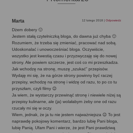
Marta
12 lutego 2018
|
Odpowiedz
Dżem dobery 🙂
Jestem stałą czytelniczką bloga, do dawna już chyba 🙂
Rozumiem, że trzeba się zmieniać, pracować nad sobą.
Udoskonalać i unowocześniać bloga. Oczywiście,
wszystko jest kwestią czasu i przyzwyczaję się do nowej
strony. Ale powiem szczerze, jest coś co mi przeszkadza.
Jak wchodzę na stronę, muszę „szukać” przepisów.
Wydaję mi się, że na górze strony powinny być raczej
przepisy, wchodzę na stronę i widzę od razu, to po co tu
przyszłam, czyli filmy 😉
Ja wiem, że wystarczy przewinąć stronę i niewiele niżej są
przepisy kulinarne, ale (ja) wolałabym żeby one od razu
rzucały mi się w oczy.
Wiem, jednak, że ja tu nie jestem najważniejsza 😉 To jest
naprawdę pokojowy komentarz, bardzo lubię Pani bloga,
lubię Panią. Ufam Pani i wierze, że jest Pani prawdziwą