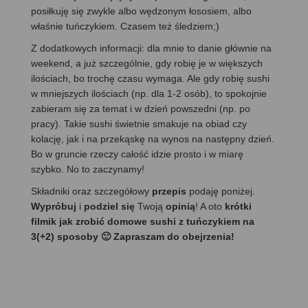
posiłkuję się zwykle albo wędzonym łososiem, albo
właśnie tuńczykiem. Czasem też śledziem;)
Z dodatkowych informacji: dla mnie to danie głównie na
weekend, a już szczególnie, gdy robię je w większych
ilościach, bo trochę czasu wymaga. Ale gdy robię sushi
w mniejszych ilościach (np. dla 1-2 osób), to spokojnie
zabieram się za temat i w dzień powszedni (np. po
pracy). Takie sushi świetnie smakuje na obiad czy
kolację, jak i na przekąskę na wynos na następny dzień.
Bo w gruncie rzeczy całość idzie prosto i w miarę
szybko. No to zaczynamy!
Składniki oraz szczegółowy
przepis
podaję poniżej.
Wypróbuj
i
podziel się
Twoją
opinią
! A oto
krótki
filmik jak zrobić domowe sushi z tuńczykiem na
3(+2) sposoby 🙂 Zapraszam do obejrzenia!