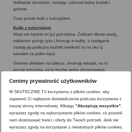
delikatnie dociskam, nadając rulonowi ładny kształt i
gotowe.
Czas proste kulki z tuńczykiem.
Kulki z tuńczykiem
Mata nie będzie mi już potrzebna. Zwilżam dłonie wodą,
nabieram porcję ryżu i formuję w kulkę, a następnie
nadaję jej podłużny kształt (wielkość to na oko tj.
kawałek na jeden kęs).
Gotowe układam na talerzu, smaruję wasabi, na to
porcja tuńczyka, na to trochę serka chrzanowego
(delikatnie dociskam) i na wierzch po gałązce koperku. I
Cenimy prywatność użytkowników
gotowe.
W SKUTECZNIE.TV korzystamy z plików cookies, aby
zapewnić Ci najlepsze doświadczenia podczas korzystania z
naszej strony internetowej. Klikając
"Akceptuję wszystkie"
,
wyrażasz zgodę na wykorzystanie plików cookies, co pozwoli
nam dostosować treści i oferty do Twoich potrzeb. Jeśli nie
wyrażasz zgody na korzystanie z nieistotnych plików cookies,