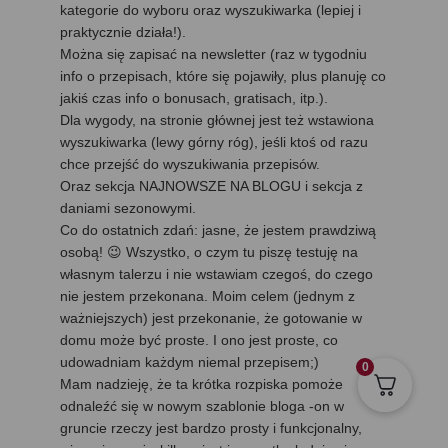
kategorie do wyboru oraz wyszukiwarka (lepiej i
praktycznie działa!).
Można się zapisać na newsletter (raz w tygodniu
info o przepisach, które się pojawiły, plus planuję co
jakiś czas info o bonusach, gratisach, itp.).
Dla wygody, na stronie głównej jest też wstawiona
wyszukiwarka (lewy górny róg), jeśli ktoś od razu
chce przejść do wyszukiwania przepisów.
Oraz sekcja NAJNOWSZE NA BLOGU i sekcja z
daniami sezonowymi.
Co do ostatnich zdań: jasne, że jestem prawdziwą
osobą! 😉 Wszystko, o czym tu piszę testuję na
własnym talerzu i nie wstawiam czegoś, do czego
nie jestem przekonana. Moim celem (jednym z
ważniejszych) jest przekonanie, że gotowanie w
domu może być proste. I ono jest proste, co
udowadniam każdym niemal przepisem;)
0
Mam nadzieję, że ta krótka rozpiska pomoże
odnaleźć się w nowym szablonie bloga -on w
gruncie rzeczy jest bardzo prosty i funkcjonalny,