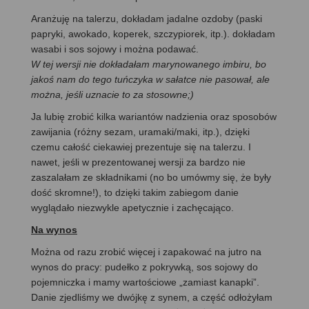
Aranżuję na talerzu, dokładam jadalne ozdoby (paski
papryki, awokado, koperek, szczypiorek, itp.). dokładam
wasabi i sos sojowy i można podawać.
W tej wersji nie dokładałam marynowanego imbiru, bo
jakoś nam do tego tuńczyka w sałatce nie pasował, ale
można, jeśli uznacie to za stosowne;)
Ja lubię zrobić kilka wariantów nadzienia oraz sposobów
zawijania (różny sezam, uramaki/maki, itp.), dzięki
czemu całość ciekawiej prezentuje się na talerzu. I
nawet, jeśli w prezentowanej wersji za bardzo nie
zaszalałam ze składnikami (no bo umówmy się, że były
dość skromne!), to dzięki takim zabiegom danie
wyglądało niezwykle apetycznie i zachęcająco.
Na wynos
Można od razu zrobić więcej i zapakować na jutro na
wynos do pracy: pudełko z pokrywką, sos sojowy do
pojemniczka i mamy wartościowe „zamiast kanapki”.
Danie zjedliśmy we dwójkę z synem, a część odłożyłam