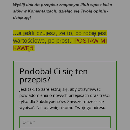
Wyślij link do przepisu znajomym i/lub wpisz kilka
słów w Komentarzach, dzieląc się Twoją opinią -
dziękuję!
...a jeśli
czujesz, że to, co robię jest
wartościowe, po prostu
POSTAW MI
KAWĘ☕
Podobał Ci się ten
przepis?
Jeśli tak, to zarejestruj się, aby otrzymywać
powiadomienia o nowych przepisach oraz treści
tylko dla Subskrybentów. Zawsze możesz się
wypisać. Nie ujawnię nikomu Twojego adresu.