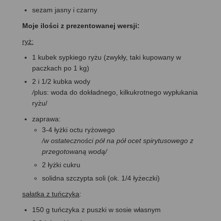
sezam jasny i czarny
Moje ilości z prezentowanej wersji:
ryż:
1 kubek sypkiego ryżu (zwykły, taki kupowany w
paczkach po 1 kg)
2 i 1/2 kubka wody
/
plus: woda do dokładnego, kilkukrotnego wypłukania
ryżu/
zaprawa:
3-4 łyżki octu ryżowego
/w ostateczności pół na pół ocet spirytusowego z
przegotowaną wodą/
2 łyżki cukru
solidna szczypta soli (ok. 1/4 łyżeczki)
sałatka z tuńczyka
:
150 g tuńczyka z puszki w sosie własnym