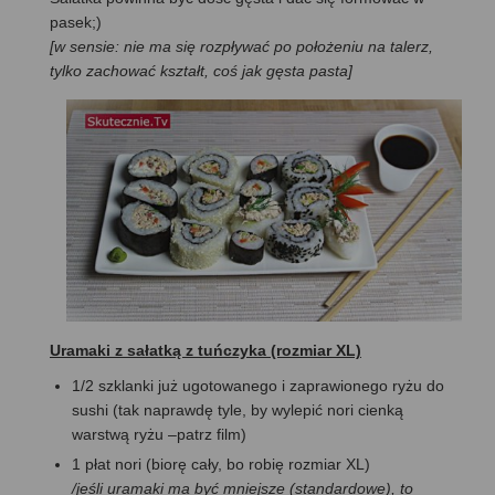
pasek;)
[w sensie: nie ma się rozpływać po położeniu na talerz,
tylko zachować kształt, coś jak gęsta pasta]
Uramaki z sałatką z tuńczyka (rozmiar XL)
1/2 szklanki już ugotowanego i zaprawionego ryżu do
sushi (tak naprawdę tyle, by wylepić nori cienką
warstwą ryżu –patrz film)
1 płat nori (biorę cały, bo robię rozmiar XL)
/jeśli uramaki ma być mniejsze (standardowe), to