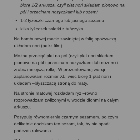
biorę 1/2 arkusza, czyli
płat nori składam pionowo na
pół i przecinam nożyczkami lub nożem/
1-2 łyżeczki czarnego lub jasnego sezamu
kilka łyżeczek sałatki z tuńczyka
Na bambusowej macie zawiniętej w folię spożywczą
układam nori (patrz film).
Można przeciąć płat na pół (czyli płat nori składam
pionowo na pół i przecinam nożyczkami lub nożem) i
zrobić mniejszą rolkę. W prezentowanej wersji
zaplanowałam rozmiar XL, więc biorę 1 płat nori i
układam –błyszczącą stroną do maty.
Na stronie matowej rozkładam ryż –równo
rozprowadzam zwilżonymi w wodzie dłońmi na całym
arkuszu.
Posypuję równomiernie czarnym sezamem, po czym
delikatnie dociskam ten sezam, tak, by nie spadł
podczas rolowania.