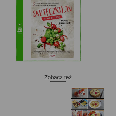
Zobacz też
Domowy ketchup (bez
Tarta francuska z
cukru)
cebulą i pomidorem
Zupa kurkowa z
Domowe żelki
selerem i pietruszką