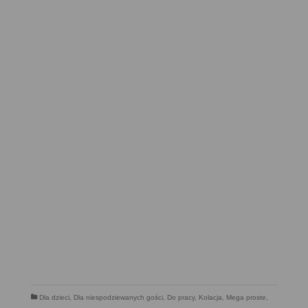
Dla dzieci
,
Dla niespodziewanych gości
,
Do pracy
,
Kolacja
,
Mega proste
,