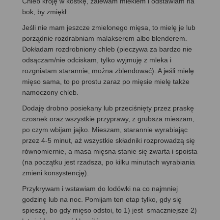
Chleb kroję w kostkę, zalewam mlekiem i odstawiam na
bok, by zmiękł.
Jeśli nie mam jeszcze zmielonego mięsa, to mielę je lub
porządnie rozdrabniam malakserem albo blenderem.
Dokładam rozdrobniony chleb (pieczywa za bardzo nie
odsączam/nie odciskam, tylko wyjmuję z mleka i
rozgniatam starannie, można zblendować). A jeśli mielę
mięso sama, to po prostu zaraz po mięsie mielę także
namoczony chleb.
Dodaję drobno posiekany lub przeciśnięty przez praskę
czosnek oraz wszystkie przyprawy, z grubsza mieszam,
po czym wbijam jajko. Mieszam, starannie wyrabiając
przez 4-5 minut, aż wszystkie składniki rozprowadzą się
równomiernie, a masa mięsna stanie się zwarta i spoista
(na początku jest rzadsza, po kilku minutach wyrabiania
zmieni konsystencję).
Przykrywam i wstawiam do lodówki na co najmniej
godzinę lub na noc. Pomijam ten etap tylko, gdy się
spieszę, bo gdy mięso odstoi, to 1) jest smaczniejsze 2)