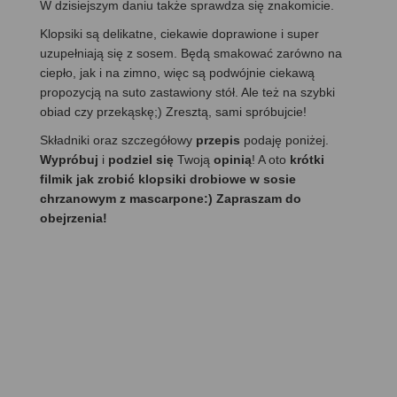
W dzisiejszym daniu także sprawdza się znakomicie.
Klopsiki są delikatne, ciekawie doprawione i super
uzupełniają się z sosem. Będą smakować zarówno na
ciepło, jak i na zimno, więc są podwójnie ciekawą
propozycją na suto zastawiony stół. Ale też na szybki
obiad czy przekąskę;) Zresztą, sami spróbujcie!
Składniki oraz szczegółowy
przepis
podaję poniżej.
Wypróbuj
i
podziel się
Twoją
opinią
! A oto
krótki
filmik jak zrobić klopsiki drobiowe w sosie
chrzanowym z mascarpone:) Zapraszam do
obejrzenia!