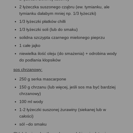
2 łyżeczka suszonego cząbru (ew. tymianku, ale
tymianku dałabym mniej np. 1/3 łyżeczki)
1/3 łyżeczki płatków chilli
1/3 łyżeczki soli (lub do smaku)
solidna szczypta czarnego mielonego pieprzu
1 całe jajko
niewielka ilość oleju (do smażenia) + odrobina wody
do podlania klopsików
sos chrzanowy:
250 g serka mascarpone
150 g chrzanu (lub więcej, jeśli sos ma być bardziej
chrzanowy)
100 ml wody
1-2 łyżeczki suszonej żurawiny (siekanej lub w
całości)
sól –do smaku