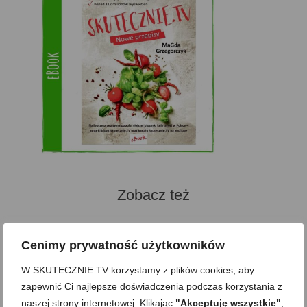
Zobacz też
Cenimy prywatność użytkowników
Domowy ketchup (bez
Tarta francuska z
cukru)
cebulą i pomidorem
W SKUTECZNIE.TV korzystamy z plików cookies, aby
zapewnić Ci najlepsze doświadczenia podczas korzystania z
Zupa kurkowa z
Domowe żelki
selerem i pietruszką
naszej strony internetowej. Klikając
"Akceptuję wszystkie"
,