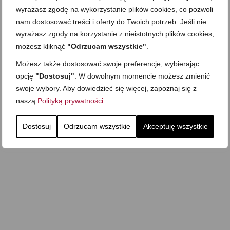
Zapiekany naleśnik z
mięsem i pieczarkami. I
wyrażasz zgodę na wykorzystanie plików cookies, co pozwoli
Gołąbki z cukinii
prosta sałatka
nam dostosować treści i oferty do Twoich potrzeb. Jeśli nie
Najprostszy klasyczny
chlebek bananowy
Kotlety ruskie
wyrażasz zgody na korzystanie z nieistotnych plików cookies,
(zawsze się uda!)
możesz kliknąć
"Odrzucam wszystkie"
.
Możesz także dostosować swoje preferencje, wybierając
opcję
"Dostosuj"
. W dowolnym momencie możesz zmienić
swoje wybory. Aby dowiedzieć się więcej, zapoznaj się z
naszą
Polityką prywatności
.
Dostosuj
Odrzucam wszystkie
Akceptuję wszystkie