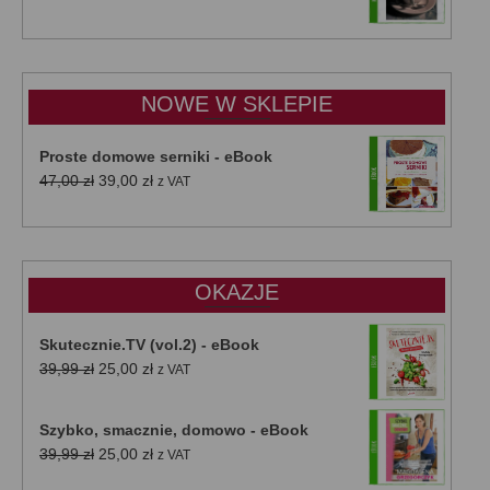
cen:
od
15,00 zł
do
NOWE W SKLEPIE
50,00 zł
Proste domowe serniki - eBook
Pierwotna
Aktualna
47,00
zł
39,00
zł
z VAT
cena
cena
wynosiła:
wynosi:
47,00 zł.
39,00 zł.
OKAZJE
Skutecznie.TV (vol.2) - eBook
Pierwotna
Aktualna
39,99
zł
25,00
zł
z VAT
cena
cena
wynosiła:
wynosi:
Szybko, smacznie, domowo - eBook
39,99 zł.
25,00 zł.
Pierwotna
Aktualna
39,99
zł
25,00
zł
z VAT
cena
cena