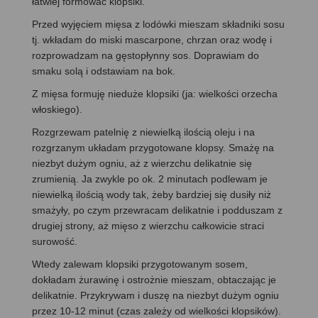
łatwiej formować klopsiki.
Przed wyjęciem mięsa z lodówki mieszam składniki sosu
tj. wkładam do miski mascarpone, chrzan oraz wodę i
rozprowadzam na gęstopłynny sos. Doprawiam do
smaku solą i odstawiam na bok.
Z mięsa formuję nieduże klopsiki (ja: wielkości orzecha
włoskiego).
Rozgrzewam patelnię z niewielką ilością oleju i na
rozgrzanym układam przygotowane klopsy. Smażę na
niezbyt dużym ogniu, aż z wierzchu delikatnie się
zrumienią. Ja zwykle po ok. 2 minutach podlewam je
niewielką ilością wody tak, żeby bardziej się dusiły niż
smażyły, po czym przewracam delikatnie i podduszam z
drugiej strony, aż mięso z wierzchu całkowicie straci
surowość.
Wtedy zalewam klopsiki przygotowanym sosem,
dokładam żurawinę i ostrożnie mieszam, obtaczając je
delikatnie. Przykrywam i duszę na niezbyt dużym ogniu
przez 10-12 minut (czas zależy od wielkości klopsików).