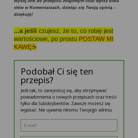
Wyślij link do przepisu znajomym i/lub wpisz kilka
słów w Komentarzach, dzieląc się Twoją opinią -
dziękuję!
...a jeśli
czujesz, że to, co robię jest
wartościowe, po prostu
POSTAW MI
KAWĘ☕
Podobał Ci się ten
przepis?
Jeśli tak, to zarejestruj się, aby otrzymywać
powiadomienia o nowych przepisach oraz treści
tylko dla Subskrybentów. Zawsze możesz się
wypisać. Nie ujawnię nikomu Twojego adresu.