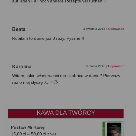
auf jeden Fall noch andere Rezepte versuchen ♡
Beata
3 kwietnia 2018
|
Odpowiedz
Robiłam to danie już 3 razy. Pyszne!!!
Karolina
8 marca 2018
|
Odpowiedz
Witam, jakie właściwości ma czubrica w daniu? Pierwszy
raz o niej słyszę :O ? 🙂
KAWA DLA TWÓRCY
Postaw Mi Kawę
Zakres
15,00
zł
–
50,00
zł
z VAT