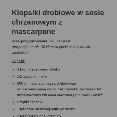
Klopsiki drobiowe w sosie
chrzanowym z
mascarpone
czas przygotowania:
ok. 30 minut
/proporcje na ok. 34 klopsiki (ilość zależy od ich
wielkości)/
klopsiki:
2 kromki razowego chleba
1/2 szklanki mleka
500 g mielonego mięsa drobiowego
/w prezentowanej wersji filet z indyka, może być też
pierś kurczaka lub udka kurczaka (bez skóry i kości/
2 ząbki czosnku
1 łyżeczka suszonej natki pietruszki
2 łyżeczki zielonej czubricy