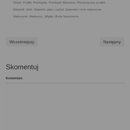
Obiad
,
Posiłki
,
Przekąska
,
Przekąski Wytrawne
,
Romantyczny posiłek
,
Składnik: drób
,
Składnik: jajka i nabiał
,
Sylwester i inne imprezowe
,
Walentynki
,
Wielkanoc
,
Wigilia i Boże Narodzenie
Wcześniejszy
Następny
Skomentuj
Komentarz