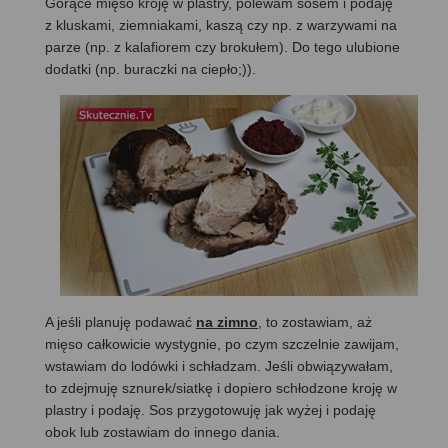
Gorące mięso kroję w plastry, polewam sosem i podaję
z kluskami, ziemniakami, kaszą czy np. z warzywami na
parze (np. z kalafiorem czy brokułem). Do tego ulubione
dodatki (np. buraczki na ciepło;)).
A jeśli planuję podawać
na zimno
, to zostawiam, aż
mięso całkowicie wystygnie, po czym szczelnie zawijam,
wstawiam do lodówki i schładzam. Jeśli obwiązywałam,
to zdejmuję sznurek/siatkę i dopiero schłodzone kroję w
plastry i podaję. Sos przygotowuję jak wyżej i podaję
obok lub zostawiam do innego dania.