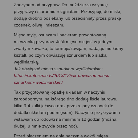
Zaczynam od przypraw. Do moździerza wsypuję
przyprawy i starannie rozgniatam. Przesypuję do miski,
dodaję drobno posiekany lub przeciśnięty przez praskę
czosnek, oliwę i mieszam.
Mięso myję, osuszam i nacieram przygotowaną
mieszanką przypraw. Jeśli mięso nie jest w jednym
zwartym kawałku, to formuję/zawijam, nadając mu ładny
kształt, po czym obwiązuję sznurkiem lub siatką
wędliniarską.
Jak obwiązać mięso sznurkiem wędliniarskim:
https://skutecznie.tv/2013/12/jak-obwiazac-mieso-
sznurkiem-wedliniarskim/
Tak przygotowaną łopatkę układam w naczyniu
żaroodpornym, na którego dno dodaję liście laurowe,
kilka 3-4 kulki jałowca oraz przekrojony czosnek (te
dodatki układam pod mięsem). Naczynie przykrywam i
wstawiam do lodówki na minimum 12 godzin (można
dłużej, u mnie zwykle przez noc).
Przed pieczeniem na dnie naczynia wokół mięsa