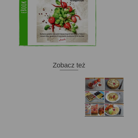
Zobacz też
Domowy ketchup (bez
Tarta francuska z
cukru)
cebulą i pomidorem
Zupa kurkowa z
Domowe żelki
selerem i pietruszką
Zapiekany naleśnik z
mięsem i pieczarkami. I
Gołąbki z cukinii
prosta sałatka
Najprostszy klasyczny
chlebek bananowy
Kotlety ruskie
(zawsze się uda!)