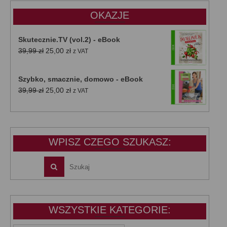
OKAZJE
Skutecznie.TV (vol.2) - eBook
Pierwotna
Aktualna
39,99
zł
25,00
zł
z VAT
cena
cena
wynosiła:
wynosi:
Szybko, smacznie, domowo - eBook
39,99 zł.
25,00 zł.
Pierwotna
Aktualna
39,99
zł
25,00
zł
z VAT
cena
cena
wynosiła:
wynosi:
39,99 zł.
25,00 zł.
WPISZ CZEGO SZUKASZ:
WSZYSTKIE KATEGORIE: