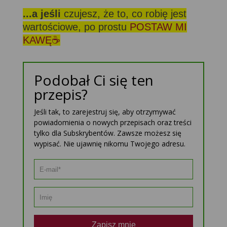
...a jeśli
czujesz, że to, co robię jest
wartościowe, po prostu
POSTAW MI
KAWĘ☕
Podobał Ci się ten
przepis?
Jeśli tak, to zarejestruj się, aby otrzymywać
powiadomienia o nowych przepisach oraz treści
tylko dla Subskrybentów. Zawsze możesz się
wypisać. Nie ujawnię nikomu Twojego adresu.
Zapisz mnie