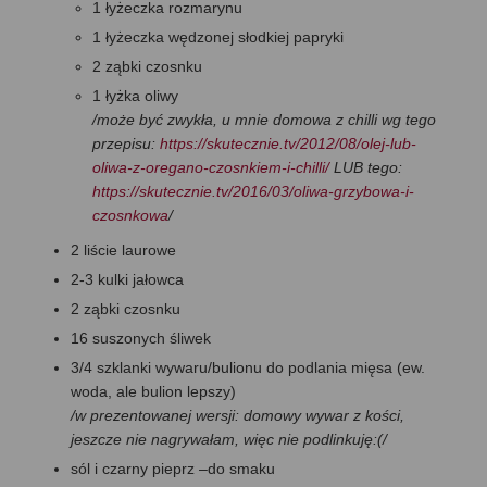
1 łyżeczka rozmarynu
1 łyżeczka wędzonej słodkiej papryki
2 ząbki czosnku
1 łyżka oliwy
/może być zwykła, u mnie domowa z chilli wg tego
przepisu:
https://skutecznie.tv/2012/08/olej-lub-
oliwa-z-oregano-czosnkiem-i-chilli/
LUB tego:
https://skutecznie.tv/2016/03/oliwa-grzybowa-i-
czosnkowa
/
2 liście laurowe
2-3 kulki jałowca
2 ząbki czosnku
16 suszonych śliwek
3/4 szklanki wywaru/bulionu do podlania mięsa (ew.
woda, ale bulion lepszy)
/w prezentowanej wersji: domowy wywar z kości,
jeszcze nie nagrywałam, więc nie podlinkuję:(/
sól i czarny pieprz –do smaku