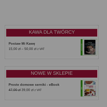
KAWA DLA TWÓRCY
Postaw Mi Kawę
Zakres
15,00
zł
–
50,00
zł
z VAT
cen:
od
15,00 zł
do
NOWE W SKLEPIE
50,00 zł
Proste domowe serniki - eBook
Pierwotna
Aktualna
47,00
zł
39,00
zł
z VAT
cena
cena
wynosiła:
wynosi:
47,00 zł.
39,00 zł.