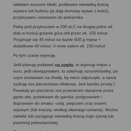
układam suszone śliwki, podlewam niewielką ilością
wywaru lub bulionu (ja daję domowy wywar z kości),
przykrywam i wstawiam do piekarnika.
Piekę pod przykryciem w 200 st.C na drugiej półce od
dołu w funkcji grzanie góra-dół przez ok. 150 minut.
Przyjmuje się 45 minut na każde 500 g mięsa +
dodatkowe 40 minut. U mnie zatem ok. 150 minut.
Po tym czasie wyjmuję.
Jeśli planuję podawać
na ciepło
, to wyjmuję mięso z
sosu, jeśli obwiązywałam, to zdejmuję sznurek/siatkę, po
czym zostawiam na chwilę, by nieco odpoczęło, a sama
szykuję sos pieczeniowo-śliwkowy. Jest bardzo prosty:)
Powstały po pieczeniu sos przecieram starannie przez
gęste sito, przelewam do garnka, podgrzewam i
doprawiam do smaku –solą, pieprzem oraz sosem
sojowym (lub inaczej, według własnego uznania). Można
zabielić lub zaciągnąć niewielką ilością mąki żytniej lub
pszennej pełnoziarnistej.