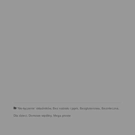
'Nie-łączenie' składników
,
Bez nabiału i jajek
,
Bezglutenowa
,
Bezmleczna
,
Dla dzieci
,
Domowe wędliny
,
Mega proste