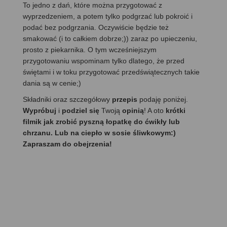
To jedno z dań, które można przygotować z
wyprzedzeniem, a potem tylko podgrzać lub pokroić i
podać bez podgrzania. Oczywiście będzie też
smakować (i to całkiem dobrze;)) zaraz po upieczeniu,
prosto z piekarnika. O tym wcześniejszym
przygotowaniu wspominam tylko dlatego, że przed
świętami i w toku przygotować przedświątecznych takie
dania są w cenie;)
Składniki oraz szczegółowy
przepis
podaję poniżej.
Wypróbuj
i
podziel się
Twoją
opinią
! A oto
krótki
filmik jak zrobić pyszną łopatkę do ćwikły lub
chrzanu. Lub na ciepło w sosie śliwkowym:)
Zapraszam do obejrzenia!