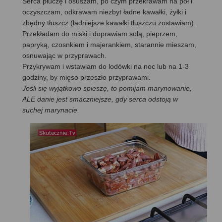
Serca płuczę i osuszam, po czym przekrawam na pół i
oczyszczam, odkrawam niezbyt ładne kawałki, żyłki i
zbędny tłuszcz (ładniejsze kawałki tłuszczu zostawiam).
Przekładam do miski i doprawiam solą, pieprzem,
papryką, czosnkiem i majerankiem, starannie mieszam,
osnuwając w przyprawach.
Przykrywam i wstawiam do lodówki na noc lub na 1-3
godziny, by mięso przeszło przyprawami.
Jeśli się wyjątkowo spieszę, to pomijam marynowanie,
ALE danie jest smaczniejsze, gdy serca odstoją w
suchej marynacie.