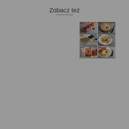
Zobacz też
Domowy ketchup (bez
Tarta francuska z
cukru)
cebulą i pomidorem
Zupa kurkowa z
Domowe żelki
selerem i pietruszką
Zapiekany naleśnik z
mięsem i pieczarkami. I
Gołąbki z cukinii
prosta sałatka
Najprostszy klasyczny
chlebek bananowy
Kotlety ruskie
(zawsze się uda!)