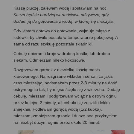
Kaszę płuczę, zalewam wodą i zostawiam na noc.
Kasza będzie bardziej wartościowa odżywczo, gdy
dodam ją do gotowania z wodą, w której się moczyła.
Gdy jestem gotowa do gotowania, wyjmuję mięso z
lodówki, by chwilę postało w temperaturze pokojowej. A
sama od razu szykuję pozostałe składniki.
Cebulę obieram i kroję w drobną kostkę lub drobno
siekam. Odmierzam mleko kokosowe.
Rozgrzewam garnek z niewielką ilością masła
klarowanego. Na rozgrzane wkładam serca i co jakiś
czas mieszając, podsmażam przez 2-3 minuty na dość
ostrym ogniu tak, by mięso ścięło się z wierzchu. Dodaję
cebulę, mieszam i podgrzewam wciąż na ostrym ogniu
przez kolejne 2 minuty, aż cebula się zeszkli i lekko
zmięknie. Podlewam gorącą wodą (1/2 kubka),
mieszam, zmniejszam grzanie i duszę pod przykryciem
na niezbyt dużym ogniu przez około 20 minut.