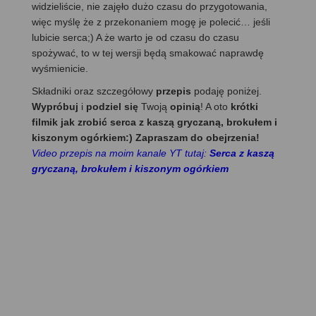
widzieliście, nie zajęło dużo czasu do przygotowania,
więc myślę że z przekonaniem mogę je polecić… jeśli
lubicie serca;) A że warto je od czasu do czasu
spożywać, to w tej wersji będą smakować naprawdę
wyśmienicie.
Składniki oraz szczegółowy
przepis
podaję poniżej.
Wypróbuj
i
podziel się
Twoją
opinią
! A oto
krótki
filmik jak zrobić serca z kaszą gryczaną, brokułem i
kiszonym ogórkiem:) Zapraszam do obejrzenia!
Video przepis na moim kanale YT tutaj:
Serca z kaszą
gryczaną, brokułem i kiszonym ogórkiem