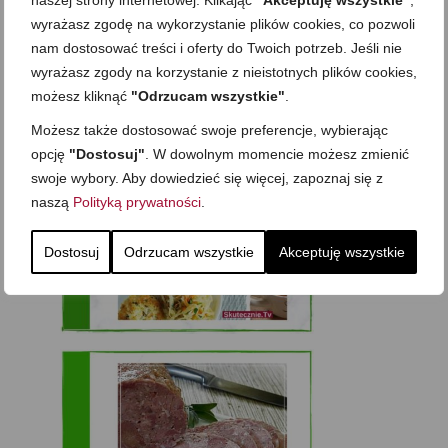
naszej strony internetowej. Klikając
"Akceptuję wszystkie"
,
eBooki i video inspiracje dla Ciebie
wyrażasz zgodę na wykorzystanie plików cookies, co pozwoli
nam dostosować treści i oferty do Twoich potrzeb. Jeśli nie
wyrażasz zgody na korzystanie z nieistotnych plików cookies,
możesz kliknąć
"Odrzucam wszystkie"
.
Możesz także dostosować swoje preferencje, wybierając
opcję
"Dostosuj"
. W dowolnym momencie możesz zmienić
swoje wybory. Aby dowiedzieć się więcej, zapoznaj się z
naszą
Polityką prywatności
.
Dostosuj
Odrzucam wszystkie
Akceptuję wszystkie