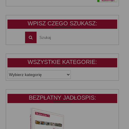
cena
cena
wynosiła:
wynosi:
39,99 zł.
25,00 zł.
WPISZ CZEGO SZUKASZ:
WSZYSTKIE KATEGORIE:
WSZYSTKIE
KATEGORIE:
BEZPŁATNY JADŁOSPIS: