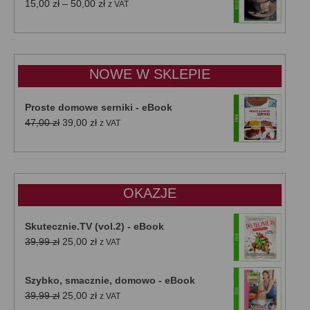
Zakres
15,00
zł
–
50,00
zł
z VAT
cen:
od
15,00 zł
do
NOWE W SKLEPIE
50,00 zł
Proste domowe serniki - eBook
Pierwotna
Aktualna
47,00
zł
39,00
zł
z VAT
cena
cena
wynosiła:
wynosi:
47,00 zł.
39,00 zł.
OKAZJE
Skutecznie.TV (vol.2) - eBook
Pierwotna
Aktualna
39,99
zł
25,00
zł
z VAT
cena
cena
wynosiła:
wynosi:
Szybko, smacznie, domowo - eBook
39,99 zł.
25,00 zł.
Pierwotna
Aktualna
39,99
zł
25,00
zł
z VAT