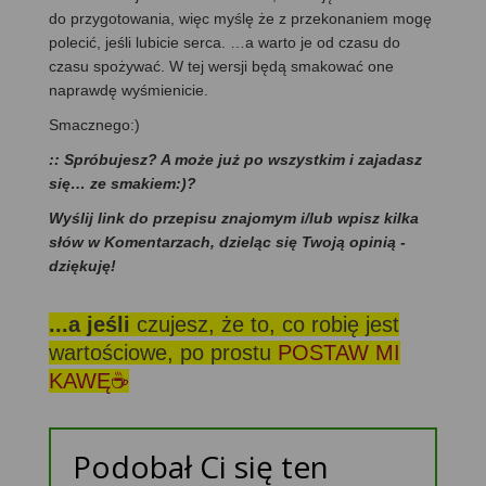
do przygotowania, więc myślę że z przekonaniem mogę
polecić, jeśli lubicie serca. …a warto je od czasu do
czasu spożywać. W tej wersji będą smakować one
naprawdę wyśmienicie.
Smacznego:)
:: Spróbujesz? A może już po wszystkim i zajadasz
się… ze smakiem:)?
Wyślij link do przepisu znajomym i/lub wpisz kilka
słów w Komentarzach, dzieląc się Twoją opinią -
dziękuję!
...a jeśli
czujesz, że to, co robię jest
wartościowe, po prostu
POSTAW MI
KAWĘ☕
Podobał Ci się ten