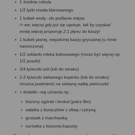
1 średnia cebula
1/2 łyżki masła klarowanego
1 kubek wody –do podlanie mięsa
/+ ew. więcej gdy już się ugotuje, tak by uzyskać
mniej więcej proporcję 2:1 płynu do kaszy/
1 kubek jasnej, niepalonej kaszy gryczanej (u mnie:
namoczona)
1/2 szklanki mleka kokosowego (może być więcej np.
1/2 puszki)
3/4 łyżeczki soli (lub do smaku)
1-2 łyżeczki siekanego koperku (lub do smaku)
/można podmienić na siekaną natkę pietruszki/
+ dodatki –wg uznania np.:
kiszony ogórek i brokuł (patrz film)
sałatka z buraczków z oliwą i cytryną
groszek z marchewką
surówka z kiszonej kapusty