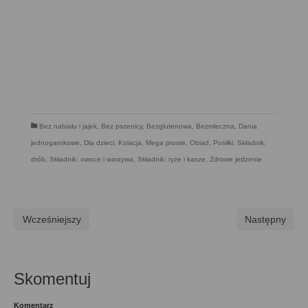
Bez nabiału i jajek
,
Bez pszenicy
,
Bezglutenowa
,
Bezmleczna
,
Dania
jednogarnkowe
,
Dla dzieci
,
Kolacja
,
Mega proste
,
Obiad
,
Posiłki
,
Składnik:
drób
,
Składnik: owoce i warzywa
,
Składnik: ryże i kasze
,
Zdrowe jedzenie
Wcześniejszy
Następny
Skomentuj
Komentarz