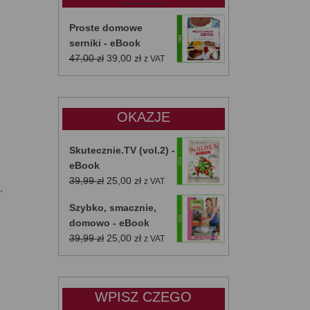
Proste domowe
serniki - eBook
Pierwotna
Aktualna
47,00
zł
39,00
zł
z VAT
cena
cena
wynosiła:
wynosi:
47,00 zł.
39,00 zł.
OKAZJE
Skutecznie.TV (vol.2) -
eBook
Pierwotna
Aktualna
39,99
zł
25,00
zł
z VAT
,
cena
cena
Szybko, smacznie,
wynosiła:
wynosi:
domowo - eBook
39,99 zł.
25,00 zł.
Pierwotna
Aktualna
39,99
zł
25,00
zł
z VAT
cena
cena
wynosiła:
wynosi:
39,99 zł.
25,00 zł.
WPISZ CZEGO