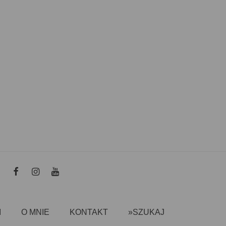
I
O MNIE
KONTAKT
»SZUKAJ