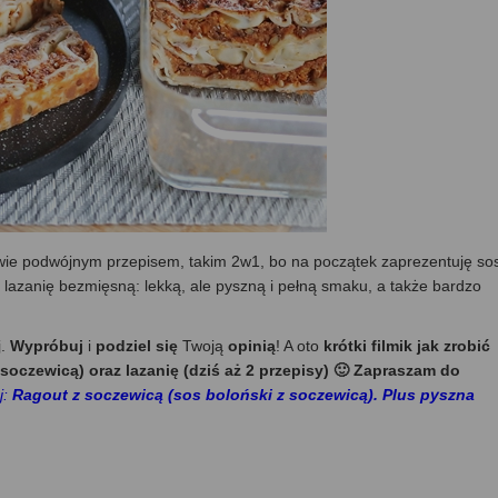
ciwie podwójnym przepisem, takim 2w1, bo na początek zaprezentuję so
ą lazanię bezmięsną: lekką, ale pyszną i pełną smaku, a także bardzo
j.
Wypróbuj
i
podziel się
Twoją
opinią
! A oto
krótki filmik jak zrobić
soczewicą) oraz lazanię (dziś aż 2 przepisy) 🙂 Zapraszam do
j:
Ragout z soczewicą (sos boloński z soczewicą). Plus pyszna