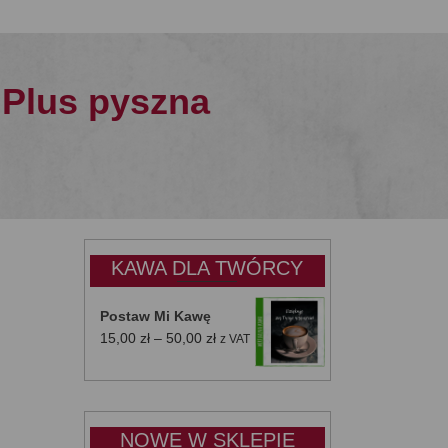
 Plus pyszna
KAWA DLA TWÓRCY
Postaw Mi Kawę
Zakres
15,00
zł
–
50,00
zł
z VAT
cen:
od
15,00 zł
do
NOWE W SKLEPIE
50,00 zł