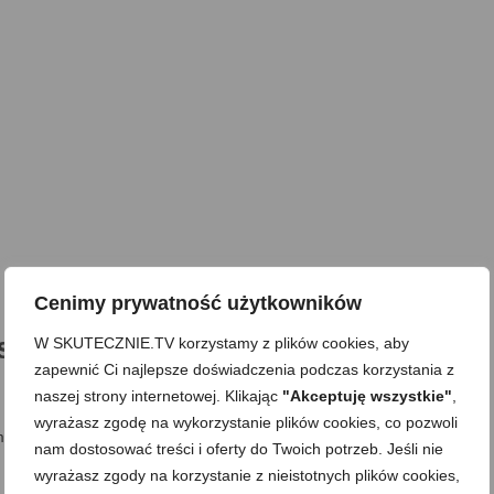
Cenimy prywatność użytkowników
s boloński bez mięsa). Plus
W SKUTECZNIE.TV korzystamy z plików cookies, aby
zapewnić Ci najlepsze doświadczenia podczas korzystania z
naszej strony internetowej. Klikając
"Akceptuję wszystkie"
,
wyrażasz zgodę na wykorzystanie plików cookies, co pozwoli
minut gotowania •lazania: 10 minut + ok. 40 minut pieczenia
nam dostosować treści i oferty do Twoich potrzeb. Jeśli nie
wyrażasz zgody na korzystanie z nieistotnych plików cookies,