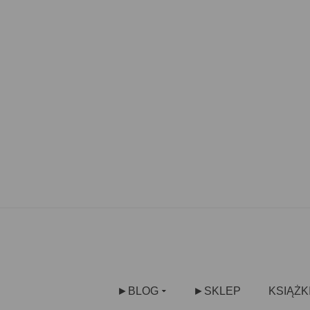
►BLOG
►SKLEP
KSIĄŻK