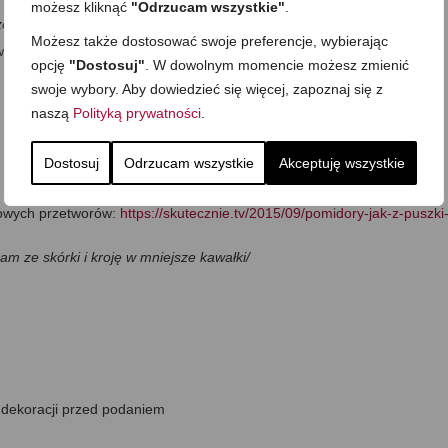
możesz kliknąć
"Odrzucam wszystkie"
.
czewica z czarną soczewicą (beluga)/
Możesz także dostosować swoje preferencje, wybierając
wicy
opcję
"Dostosuj"
. W dowolnym momencie możesz zmienić
swoje wybory. Aby dowiedzieć się więcej, zapoznaj się z
naszą
Polityką prywatności
.
Dostosuj
Odrzucam wszystkie
Akceptuję wszystkie
mowych przetworów:
https://skutecznie.tv/2015/09/pomidory-jak-z-puszki
m ze skórki i kroję w mniejsze kawałki/
o dekoracji przed podaniem