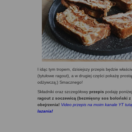
I idąc tym tropem, dzisiejszy przepis będzie właś
(tytułowe ragout), a w drugiej części pokażę prost
odżywczą;) Smacznego!
Składniki oraz szczegółowy
przepis
podaję poniże
ragout z soczewicą (bezmięsny sos boloński z 
obejrzenia!
Video przepis na moim kanale YT tuta
lazania!