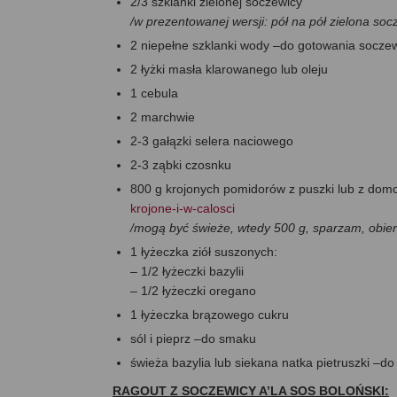
2/3 szklanki zielonej soczewicy
/w prezentowanej wersji: pół na pół zielona so
2 niepełne szklanki wody –do gotowania socze
2 łyżki masła klarowanego lub oleju
1 cebula
2 marchwie
2-3 gałązki selera naciowego
2-3 ząbki czosnku
800 g krojonych pomidorów z puszki lub z do
krojone-i-w-calosci
/mogą być świeże, wtedy 500 g, sparzam, obiera
1 łyżeczka ziół suszonych:
– 1/2 łyżeczki bazylii
– 1/2 łyżeczki oregano
1 łyżeczka brązowego cukru
sól i pieprz –do smaku
świeża bazylia lub siekana natka pietruszki –d
RAGOUT Z SOCZEWICY A’LA SOS BOLOŃSKI: