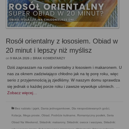
Rosół orientalny z łososiem. Obiad w
20 minut i lepszy niż myślisz
on
9 MAJA 2026
z
BRAK KOMENTARZY
Dziś zapraszam na rosół orientalny z łososiem i makaronem. U
nas za oknem zadziwiająco chłodno jak na tę porę roku, więc
serio z przyjemnością ją zjedliśmy. W naszym domu sprawdza
się jednak o każdej porze roku i zawsze wywołuje uśmiech. …
Zobacz więcej…
Bez nabiału i jajek
,
Dania jednogarnkowe
,
Dla niespodziewanych gości
,
Kolacja
,
Mega proste
,
Obiad
,
Podróże kulinarne
,
Romantyczny posiłek
,
Seria
Obiad Na Weekend
,
Składnik: makarony
,
Składnik: owoce i warzywa
,
Składnik: