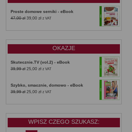
Proste domowe serniki - eBook
Pierwotna
Aktualna
47,00
zł
39,00
zł
z VAT
cena
cena
wynosiła:
wynosi:
47,00 zł.
39,00 zł.
OKAZJE
Skutecznie.TV (vol.2) - eBook
Pierwotna
Aktualna
39,99
zł
25,00
zł
z VAT
cena
cena
wynosiła:
wynosi:
Szybko, smacznie, domowo - eBook
39,99 zł.
25,00 zł.
Pierwotna
Aktualna
39,99
zł
25,00
zł
z VAT
cena
cena
wynosiła:
wynosi:
39,99 zł.
25,00 zł.
WPISZ CZEGO SZUKASZ: