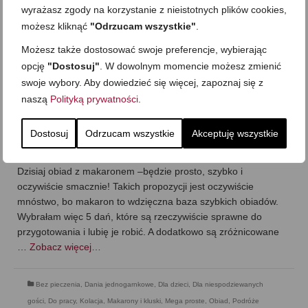
wyrażasz zgody na korzystanie z nieistotnych plików cookies,
możesz kliknąć
"Odrzucam wszystkie"
.
Możesz także dostosować swoje preferencje, wybierając
opcję
"Dostosuj"
. W dowolnym momencie możesz zmienić
swoje wybory. Aby dowiedzieć się więcej, zapoznaj się z
naszą
Polityką prywatności
.
Obiad z makaronem: 5 domowych
przepisów
Dostosuj
Odrzucam wszystkie
Akceptuję wszystkie
on
24 STYCZNIA 2026
z
BRAK KOMENTARZY
Dzisiaj obiad z makaronem –będzie prosto, szybko i
oczywiście smacznie! Takich propozycji jest oczywiście
mnóstwo, bo makaron to wdzięczna baza szybkich obiadów.
Wybrałam więc 5 dań, które są rzeczywiście sprawne do
przygotowania i lubię je robić. A dodatkowo są zróżnicowane
…
Zobacz więcej…
Bez pieczenia
,
Dania jednogarnkowe
,
Dla dzieci
,
Dla niespodziewanych
gości
,
Do pracy
,
Kolacja
,
Makarony i kluski
,
Mega proste
,
Obiad
,
Podróże