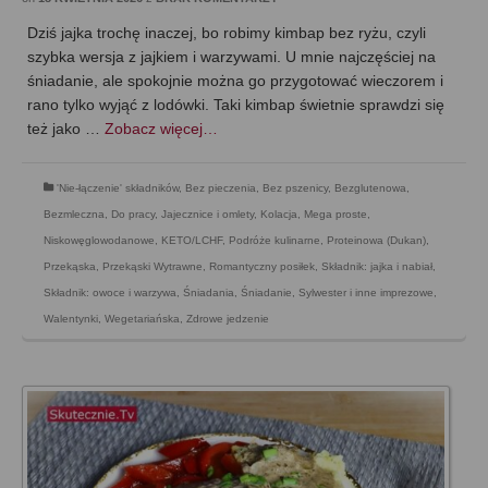
Dziś jajka trochę inaczej, bo robimy kimbap bez ryżu, czyli
szybka wersja z jajkiem i warzywami. U mnie najczęściej na
śniadanie, ale spokojnie można go przygotować wieczorem i
rano tylko wyjąć z lodówki. Taki kimbap świetnie sprawdzi się
też jako …
Zobacz więcej…
'Nie-łączenie' składników
,
Bez pieczenia
,
Bez pszenicy
,
Bezglutenowa
,
Bezmleczna
,
Do pracy
,
Jajecznice i omlety
,
Kolacja
,
Mega proste
,
Niskowęglowodanowe, KETO/LCHF
,
Podróże kulinarne
,
Proteinowa (Dukan)
,
Przekąska
,
Przekąski Wytrawne
,
Romantyczny posiłek
,
Składnik: jajka i nabiał
,
Składnik: owoce i warzywa
,
Śniadania
,
Śniadanie
,
Sylwester i inne imprezowe
,
Walentynki
,
Wegetariańska
,
Zdrowe jedzenie