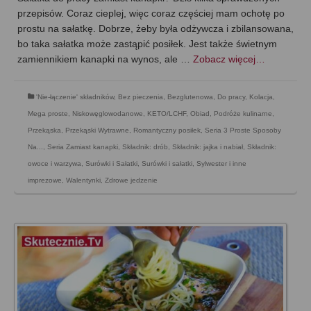
przepisów. Coraz cieplej, więc coraz częściej mam ochotę po
prostu na sałatkę. Dobrze, żeby była odżywcza i zbilansowana,
bo taka sałatka może zastąpić posiłek. Jest także świetnym
zamiennikiem kanapki na wynos, ale …
Zobacz więcej…
'Nie-łączenie' składników
,
Bez pieczenia
,
Bezglutenowa
,
Do pracy
,
Kolacja
,
Mega proste
,
Niskowęglowodanowe, KETO/LCHF
,
Obiad
,
Podróże kulinarne
,
Przekąska
,
Przekąski Wytrawne
,
Romantyczny posiłek
,
Seria 3 Proste Sposoby
Na...
,
Seria Zamiast kanapki
,
Składnik: drób
,
Składnik: jajka i nabiał
,
Składnik:
owoce i warzywa
,
Surówki i Sałatki
,
Surówki i sałatki
,
Sylwester i inne
imprezowe
,
Walentynki
,
Zdrowe jedzenie