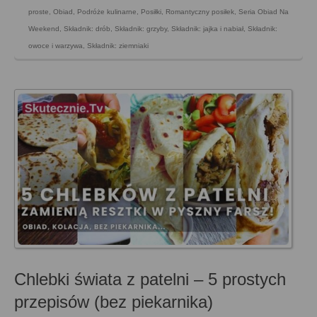
proste
,
Obiad
,
Podróże kulinarne
,
Posiłki
,
Romantyczny posiłek
,
Seria Obiad Na
Weekend
,
Składnik: drób
,
Składnik: grzyby
,
Składnik: jajka i nabiał
,
Składnik:
owoce i warzywa
,
Składnik: ziemniaki
Chlebki świata z patelni – 5 prostych
przepisów (bez piekarnika)