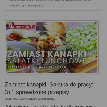
jedzenie
,
Zupy
,
Zupy i gulasze
Zamiast kanapki. Sałatka do pracy:
3+1 sprawdzone przepisy
on
23 MAJA 2026
z
JEDEN KOMENTARZ
Sałatka do pracy zamiast kanapki? Dziś kilka sprawdzonych