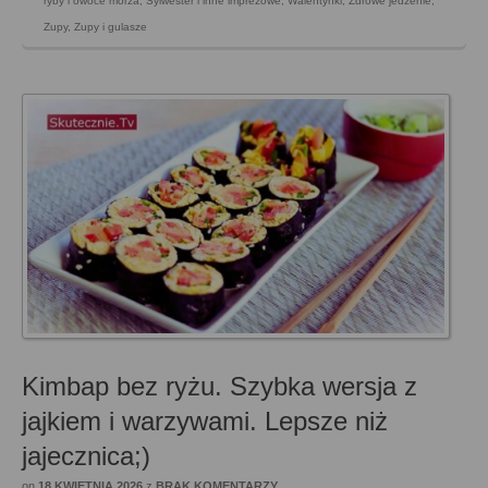
ryby i owoce morza
,
Sylwester i inne imprezowe
,
Walentynki
,
Zdrowe jedzenie
,
Zupy
,
Zupy i gulasze
Kimbap bez ryżu. Szybka wersja z
jajkiem i warzywami. Lepsze niż
jajecznica;)
on
18 KWIETNIA 2026
z
BRAK KOMENTARZY