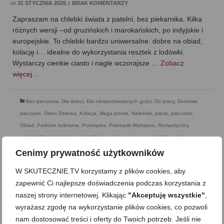
on
31 STYCZNIA 2026
z
BRAK KOMENTARZY
Zapraszam na chlebki świata z patelni, bez piekarnika. Kilka
różnych wersji –od gruzińskich i marokańskich, po indyjskie i
europejskie. To chlebki bardzo uniwersalne: dobre na obiad,
kolację i… idealne do wykorzystania resztek z lodówki.
Wystarczy cienkie ciasto i nagle wczorajsze …
Zobacz
więcej…
Bez pieczenia
,
Dla dzieci
,
Dla niespodziewanych gości
,
Do pracy
,
Domowe
pieczywo
,
Dzień Dziecka
,
Kolacja
,
Mega proste
,
Naleśniki, placki, placuszki
,
Obiad
,
Podróże kulinarne
,
Przekąska
,
Przekąski Wytrawne
,
Romantyczny
posiłek
,
Składnik: jajka i nabiał
,
Sylwester i inne imprezowe
,
Walentynki
Cenimy prywatność użytkowników
W SKUTECZNIE.TV korzystamy z plików cookies, aby
zapewnić Ci najlepsze doświadczenia podczas korzystania z
naszej strony internetowej. Klikając
"Akceptuję wszystkie"
,
wyrażasz zgodę na wykorzystanie plików cookies, co pozwoli
nam dostosować treści i oferty do Twoich potrzeb. Jeśli nie