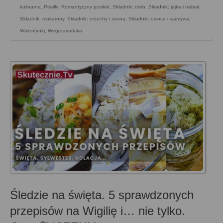
kulinarne
,
Posiłki
,
Romantyczny posiłek
,
Składnik: drób
,
Składnik: jajka i nabiał
,
Składnik: makarony
,
Składnik: orzechy i ziarna
,
Składnik: owoce i warzywa
,
Walentynki
,
Wegetariańska
Śledzie na święta. 5 sprawdzonych
przepisów na Wigilię i… nie tylko.