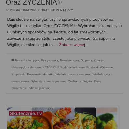
Oraz ŻYCZENIA✨
on
20 GRUDNIA 2025
z
BRAK KOMENTARZY
Dziś śledzie na święta, czyli 5 sprawdzonych przepisów na
Wigilię i… nie tylko. Oraz ŻYCZENIA✨ Wybrałam kilka naszych
ulubionych sposobów na śledzie, od lat sprawdzonych.
Zawsze znikają ze stołu, często jako pierwsze. Są super na
Wigilię, ale śledzie, jak to …
Zobacz więcej…
Bez nabiału i jajek
,
Bez pszenicy
,
Bezglutenowa
,
Do pracy
,
Kolacja
,
Niskowęglowodanowe, KETO/LCHF
,
Podróże kulinarne
,
Przekąski Wytrawne
,
Przystawki
,
Przystawki i dodatki
,
Składnik: owoce i warzywa
,
Składnik: ryby i
owoce morza
,
Sylwester i inne imprezowe
,
Wielkanoc
,
Wigilia i Boże
Narodzenie
,
Zdrowe jedzenie