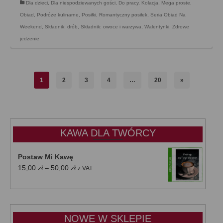
Dla dzieci
,
Dla niespodziewanych gości
,
Do pracy
,
Kolacja
,
Mega proste
,
Obiad
,
Podróże kulinarne
,
Posiłki
,
Romantyczny posiłek
,
Seria Obiad Na
Weekend
,
Składnik: drób
,
Składnik: owoce i warzywa
,
Walentynki
,
Zdrowe
jedzenie
1
2
3
4
…
20
»
KAWA DLA TWÓRCY
Postaw Mi Kawę
Zakres
15,00
zł
–
50,00
zł
z VAT
cen:
od
15,00 zł
do
NOWE W SKLEPIE
50,00 zł