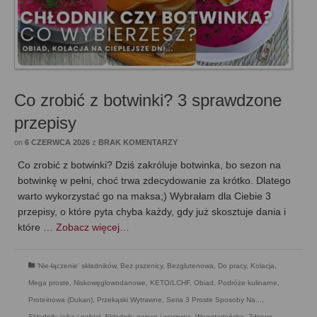
Co zrobić z botwinki? 3 sprawdzone
przepisy
on
6 CZERWCA 2026
z
BRAK KOMENTARZY
Co zrobić z botwinki? Dziś zakróluje botwinka, bo sezon na
botwinkę w pełni, choć trwa zdecydowanie za krótko. Dlatego
warto wykorzystać go na maksa;) Wybrałam dla Ciebie 3
przepisy, o które pyta chyba każdy, gdy już skosztuje dania i
które …
Zobacz więcej…
'Nie-łączenie' składników
,
Bez pszenicy
,
Bezglutenowa
,
Do pracy
,
Kolacja
,
Mega proste
,
Niskowęglowodanowe, KETO/LCHF
,
Obiad
,
Podróże kulinarne
,
Proteinowa (Dukan)
,
Przekąski Wytrawne
,
Seria 3 Proste Sposoby Na...
,
Składnik: jajka i nabiał
,
Składnik: owoce i warzywa
,
Wegetariańska
,
Zdrowe