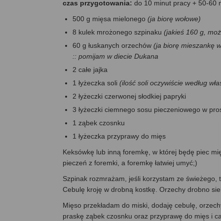
czas przygotowania:
do 10 minut pracy + 50-60 
500 g mięsa mielonego
(ja biorę wołowe)
8 kulek mrożonego szpinaku
(jakieś 160 g, mo
60 g łuskanych orzechów
(ja biorę mieszankę w
:: pomijam w diecie Dukana
2 całe jajka
1 łyżeczka soli
(ilość soli oczywiście według w
2 łyżeczki czerwonej słodkiej papryki
3 łyżeczki ciemnego sosu pieczeniowego w pro
1 ząbek czosnku
1 łyżeczka przyprawy do mięs
Keksówkę lub inną foremkę, w której będę piec mię
pieczeń z foremki, a foremkę łatwiej umyć;)
Szpinak rozmrażam, jeśli korzystam ze świeżego, 
Cebulę kroję w drobną kostkę. Orzechy drobno s
Mięso przekładam do miski, dodaję cebulę, orzechy,
praskę ząbek czosnku oraz przyprawę do mięs i c