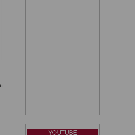
.
,
do
YOUTUBE