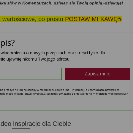
ilka słów w Komentarzach, dzieląc się Twoją opinią -dziękuję!
st wartościowe, po prostu
POSTAW MI KAWĘ☕
pis?
powiadomienia o nowych przepisach oraz treści tylko dla
Nie ujawnię nikomu Twojego adresu.
Zapisz mnie
ę na przesyłanie mi na podany w formularzu adres e-mail informacji o upominkach, nowościach,
 zgodę mogę w każdej chwili wycofać, a szczegóły związane z przetwarzaniem moich danych osobowych
ideo inspiracje dla Ciebie