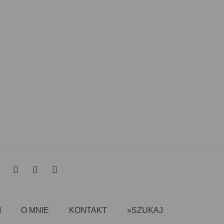
I
O MNIE
KONTAKT
»SZUKAJ