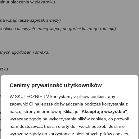
minut pieczenia w piekarniku
żna wziąć także szpinak świeży)
łoskich i lasowych: mniej więcej po garści każdego rodzaju)
łasnych upodobań i smaku)
szku
Cenimy prywatność użytkowników
so wykładam folią aluminiową –po upieczeniu będzie łatwiej wyjąć
W SKUTECZNIE.TV korzystamy z plików cookies, aby
zapewnić Ci najlepsze doświadczenia podczas korzystania z
naszej strony internetowej. Klikając
"Akceptuję wszystkie"
,
to myję, osuszam i drobno siekam.
wyrażasz zgodę na wykorzystanie plików cookies, co pozwoli
iekam
(pomijam w diecie Dukana)
.
nam dostosować treści i oferty do Twoich potrzeb. Jeśli nie
 szpinak, jajka, sól, paprykę, sos pieczeniowy, przeciśnięty przez
wyrażasz zgody na korzystanie z nieistotnych plików cookies,
ałość mieszam na gładką masę mięsną, dokładnie i równomiernie