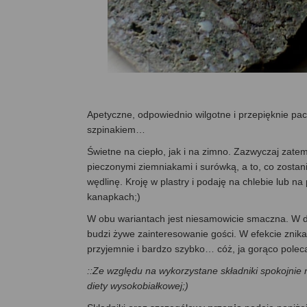
Apetyczne, odpowiednio wilgotne i przepięknie pa
szpinakiem…
Świetne na ciepło, jak i na zimno. Zazwyczaj zatem
pieczonymi ziemniakami i surówką, a to, co zosta
wędlinę. Kroję w plastry i podaję na chlebie lub n
kanapkach;)
W obu wariantach jest niesamowicie smaczna. W do
budzi żywe zainteresowanie gości. W efekcie znika 
przyjemnie i bardzo szybko… cóż, ja gorąco polecam
::
Ze względu na wykorzystane składniki spokojnie n
diety wysokobiałkowej;)