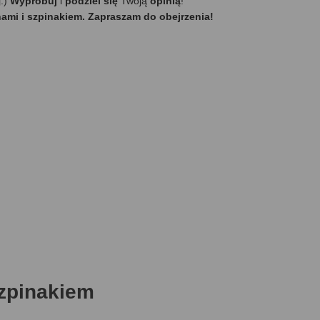
j:)
Wypróbuj
i
podziel się
Twoją
opinią
!
hami i szpinakiem. Zapraszam do obejrzenia!
szpinakiem