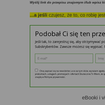
Wyślij link do przepisu znajomym i/lub wpisz k
...a jeśli
czujesz, że to, co robię je
Podobał Ci się ten prze
Jeśli tak, to zarejestruj się, aby otrzymywać 
Subskrybentów. Zawsze możesz się wypisać. 
Chcę zapisać się na newsletter, a co za tym idzie, wyrażam zgod
produktach, usługach, promocjach i ofertach Skutecznie.Tv Wiem, że
znajdę w Polityce prywatności.
eBooki i v