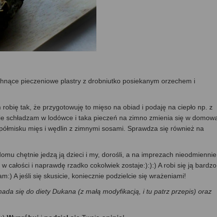
chnące pieczeniowe plastry z drobniutko posiekanym orzechem i
 robię tak, że przygotowuję to mięso na obiad i podaję na ciepło np. z
nie schładzam w lodówce i taka pieczeń na zimno zmienia się w domow
a półmisku mięs i wędlin z zimnymi sosami. Sprawdza się również na
mu chętnie jedzą ją dzieci i my, dorośli, a na imprezach nieodmiennie
w całości i naprawdę rzadko cokolwiek zostaje:):):) A robi się ją bardzo
:) A jeśli się skusicie, koniecznie podzielcie się wrażeniami!
ada się do diety Dukana (z małą modyfikacją, i tu patrz przepis) oraz