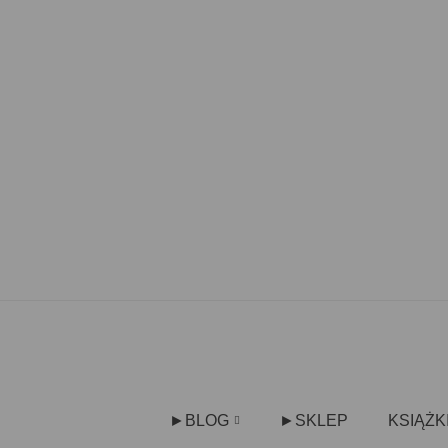
►BLOG
►SKLEP
KSIĄŻK