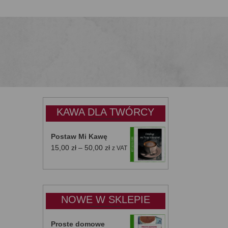
KAWA DLA TWÓRCY
Postaw Mi Kawę
Zakres
15,00
zł
–
50,00
zł
z VAT
cen:
od
15,00 zł
do
NOWE W SKLEPIE
50,00 zł
Proste domowe