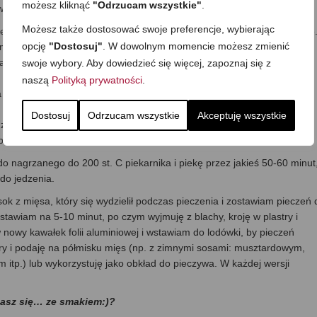
możesz kliknąć
"Odrzucam wszystkie"
.
awy.
Możesz także dostosować swoje preferencje, wybierając
 keksówki, dokładnie ubijam do dna i wygładzam górną powierzchnię
opcję
"Dostosuj"
. W dowolnym momencie możesz zmienić
–można pominąć, ale tak ładniej wygląda i lepiej smakuje.
 i można ją teraz:
swoje wybory. Aby dowiedzieć się więcej, zapoznaj się z
naszą
Polityką prywatności
.
a na swoją kolej
(gdy np. przygotowuję rano lub dnia poprzedzającego
Dostosuj
Odrzucam wszystkie
Akceptuję wszystkie
 zamrożoną do zimnego piekarnika i włączam grzanie. Piekarnik się
piecze.
o nagrzanego do 200 st. C piekarnika i piekę przez jakieś 50-60 minut
 do jedzenia.
ok z mięsa, który się wydzielił podczas pieczenia i zostawiam pieczeń 
dstawiam na 5-10 minut, po czym wyjmuję z blachy, kroję w plastry i
 nowy kawałek folii aluminiowej i wstawiam do lodówki, by pieczeń
stry i podaję na półmisku mięs (np. z zimnymi sosami: musztardowym,
tp.) lub wykorzystuję jako obkład do pieczywa. W każdej wersji
dasz się… ze smakiem:)?