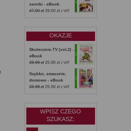
serniki - eBook
Pierwotna
Aktualna
47,00
zł
39,00
zł
z VAT
cena
cena
wynosiła:
wynosi:
47,00 zł.
39,00 zł.
OKAZJE
Skutecznie.TV (vol.2) -
eBook
Pierwotna
Aktualna
39,99
zł
25,00
zł
z VAT
cena
cena
ą
Szybko, smacznie,
wynosiła:
wynosi:
domowo - eBook
39,99 zł.
25,00 zł.
Pierwotna
Aktualna
39,99
zł
25,00
zł
z VAT
cena
cena
wynosiła:
wynosi:
39,99 zł.
25,00 zł.
WPISZ CZEGO
SZUKASZ: