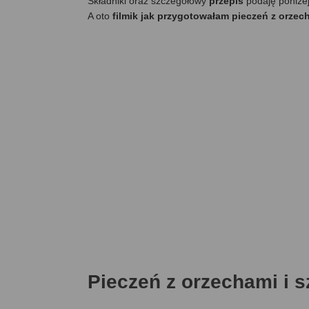
Składniki oraz szczegółowy
przepis
podaję poniże
A oto
filmik jak przygotowałam pieczeń z orzec
Pieczeń z orzechami i 