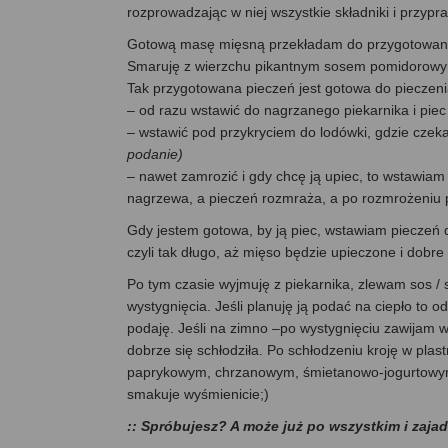
rozprowadzając w niej wszystkie składniki i przypr
Gotową masę mięsną przekładam do przygotowanej
Smaruję z wierzchu pikantnym sosem pomidorowym 
Tak przygotowana pieczeń jest gotowa do pieczenia
– od razu wstawić do nagrzanego piekarnika i piec
– wstawić pod przykryciem do lodówki, gdzie czek
podanie)
– nawet zamrozić i gdy chcę ją upiec, to wstawiam
nagrzewa, a pieczeń rozmraża, a po rozmrożeniu 
Gdy jestem gotowa, by ją piec, wstawiam pieczeń d
czyli tak długo, aż mięso będzie upieczone i dobre
Po tym czasie wyjmuję z piekarnika, zlewam sos / s
wystygnięcia. Jeśli planuję ją podać na ciepło to o
podaję. Jeśli na zimno –po wystygnięciu zawijam w
dobrze się schłodziła. Po schłodzeniu kroję w pla
paprykowym, chrzanowym, śmietanowo-jogurtowym i
smakuje wyśmienicie;)
:: Spróbujesz? A może już po wszystkim i zaja