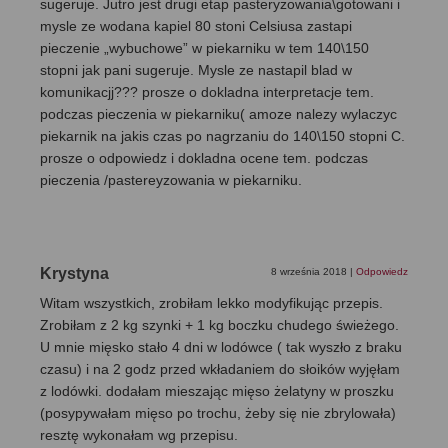
sugeruje. Jutro jest drugi etap pasteryzowania\gotowani i
mysle ze wodana kapiel 80 stoni Celsiusa zastapi
pieczenie „wybuchowe” w piekarniku w tem 140\150
stopni jak pani sugeruje. Mysle ze nastapil blad w
komunikacjj??? prosze o dokladna interpretacje tem.
podczas pieczenia w piekarniku( amoze nalezy wylaczyc
piekarnik na jakis czas po nagrzaniu do 140\150 stopni C.
prosze o odpowiedz i dokladna ocene tem. podczas
pieczenia /pastereyzowania w piekarniku.
Krystyna
8 września 2018
|
Odpowiedz
Witam wszystkich, zrobiłam lekko modyfikując przepis.
Zrobiłam z 2 kg szynki + 1 kg boczku chudego świeżego.
U mnie mięsko stało 4 dni w lodówce ( tak wyszło z braku
czasu) i na 2 godz przed wkładaniem do słoików wyjęłam
z lodówki. dodałam mieszając mięso żelatyny w proszku
(posypywałam mięso po trochu, żeby się nie zbrylowała)
resztę wykonałam wg przepisu.