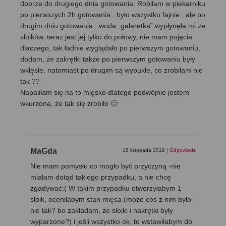
dobrze do drugiego dnia gotowania. Robiłam w piekarniku
po pierwszych 2h gotowania , było wszystko fajnie , ale po
drugim dniu gotowania , woda „galaretka” wypłynęła mi ze
słoików, teraz jest jej tylko do połowy, nie mam pojęcia
dlaczego, tak ładnie wyglądało po pierwszym gotowaniu,
dodam, że zakrętki także po pierwszym gotowaniu były
wklęsłe, natomiast po drugim są wypukłe, co zrobiłam nie
tak ??
Napaliłam się na to mięsko dlatego podwójnie jestem
wkurzona, że tak się zrobiło 🙁
MaGda
18 listopada 2019
|
Odpowiedz
Nie mam pomysłu co mogło być przyczyną -nie
miałam dotąd takiego przypadku, a nie chcę
zgadywać:( W takim przypadku otworzyłabym 1
słoik, oceniłabym stan mięsa (może coś z nim było
nie tak? bo zakładam, że słoiki i nakrętki były
wyparzone?) i jeśli wszystko ok, to wstawiłabym do