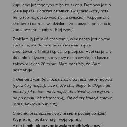
kupujemy już tego typu mięs ze sklepu. Domowa jest o
wiele lepsza! Podczas ostatnich świąt teść -który nota
bene robi najlepsze wędliny na świecie;)- wspomniał o
słoikówie i od razu wiedziałam, że muszę tu pokazać tę
konserwę. No i nadszedł jej czas;)
Zrobiłam ją już jakiś czas temu, więc nasza jest dawno
zjedzona, ale dopiero teraz zabrałam się za
zmontowanie filmiku i spisanie przepisu. Robi się ją… 5
dób, ale faktycznej pracy przy niej niewiele, bo łącznie
zaledwie jakieś 20 minut. Mam nadzieję, że Wam
posmakuje!
:: Ułatwia życie, bo można zrobić od razu więcej słoików
(np. z 4 kg mięsa), a że może stać długo, to długo nam
posłuży;) A potem: na kanapki, do obiadów, na wyjazd…
no po prostu jak z konserwą;) Obiad czy kolacja gotowe
w przysłowiowe 5 minut;)
Składniki oraz szczegółowy
przepis
podaję poniżej:)
Wypróbuj
i
podziel się
Twoją
opinią
!
A oto
filmik jak przygotowałam słoikówkę, czyli