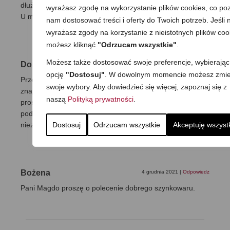
dłużej, to koniecznie powtórzyć pasteryzacje trzeci raz.
wyrażasz zgodę na wykorzystanie plików cookies, co poz
U mnie siedzą w lodówce i nie dłużej niz miesiąc 🙂
nam dostosować treści i oferty do Twoich potrzeb. Jeśli n
wyrażasz zgody na korzystanie z nieistotnych plików coo
możesz kliknąć
"Odrzucam wszystkie"
.
Możesz także dostosować swoje preferencje, wybierając
Dorota
24 października 2022
|
Odpowiedz
opcję
"Dostosuj"
. W dowolnym momencie możesz zmie
Przepis wielokrotnie wykorzystany i przekazany dalej
swoje wybory. Aby dowiedzieć się więcej, zapoznaj się z
znajomym i rodzinie. Bardzo lubimy jako konserwę po
naszą
Polityką prywatności
.
prostu „na chleb”. Sól i przyprawy idealnie trafiają w nasze
podniebienia. Serdecznie polecam wszystkim
Dostosuj
Odrzucam wszystkie
Akceptuję wszyst
niezdecydowanym
Bożena
4 grudnia 2021
|
Odpowiedz
Pani Magdo proszę o polecenie dobrego szynkowaru.