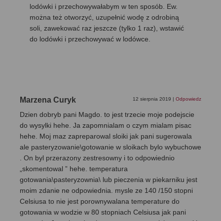
lodówki i przechowywałabym w ten sposób. Ew.
można też otworzyć, uzupełnić wodę z odrobiną
soli, zawekować raz jeszcze (tylko 1 raz), wstawić
do lodówki i przechowywać w lodówce.
Marzena Curyk
12 sierpnia 2019
|
Odpowiedz
Dzien dobryb pani Magdo. to jest trzecie moje podejscie
do wysylki hehe. Ja zapomnialam o czym mialam pisac
hehe. Moj maz zapreparowal sloiki jak pani sugerowala
ale pasteryzowanie\gotowanie w sloikach bylo wybuchowe
. On byl przerazony zestresowny i to odpowiednio
„skomentowal ” hehe. temperatura
gotowania\pasteryzownia\ lub pieczenia w piekarniku jest
moim zdanie ne odpowiednia. mysle ze 140 /150 stopni
Celsiusa to nie jest porownywalana temperature do
gotowania w wodzie w 80 stopniach Celsiusa jak pani