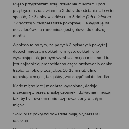
Mięso przyprószam solą, dokładnie mieszam i pod
przykryciem zostawiam na 3 doby do odstania, ale w ten
sposób, że 2 doby w lodówce, a 3 dobę
(lub minimum
12 godzin)
w temperaturze pokojowej. Ja wyjmuję na
noc z lodówki, a rano mięso jest gotowe do dalszej
obróbki.
A polega to na tym, że po tych 3 opisanych powyżej
dobach mieszam dokładnie mięso, dokładnie je
wyrabiając tak, jak bym wyrabiała mięso mielone. I tu
jest najbardziej pracochłonna część szykowania dania:
trzeba to robić przez jakieś 10-15 minut, silnie
ugniatając mięso, tak jakby „wciskając” sól do środka.
Kiedy mięso jest już dobrze wyrobione, dodaję
przeciśnięty przez praskę czosnek i dokładnie mieszam
tak, by był równomiernie rozprowadzony w całym
mięsie.
Słoiki oraz pokrywki dokładnie myję, wyparzam i
osuszam.