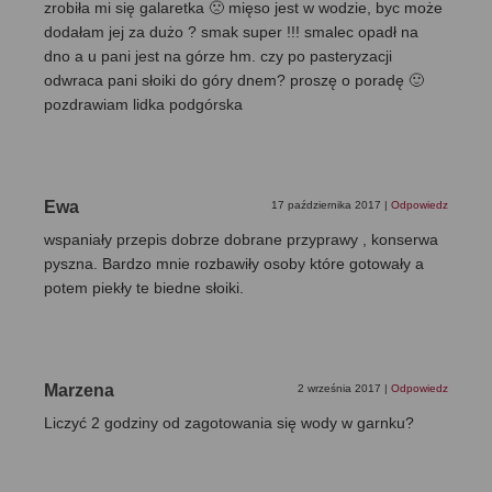
zrobiła mi się galaretka 🙁 mięso jest w wodzie, byc może
dodałam jej za dużo ? smak super !!! smalec opadł na
dno a u pani jest na górze hm. czy po pasteryzacji
odwraca pani słoiki do góry dnem? proszę o poradę 🙂
pozdrawiam lidka podgórska
Ewa
17 października 2017
|
Odpowiedz
wspaniały przepis dobrze dobrane przyprawy , konserwa
pyszna. Bardzo mnie rozbawiły osoby które gotowały a
potem piekły te biedne słoiki.
Marzena
2 września 2017
|
Odpowiedz
Liczyć 2 godziny od zagotowania się wody w garnku?