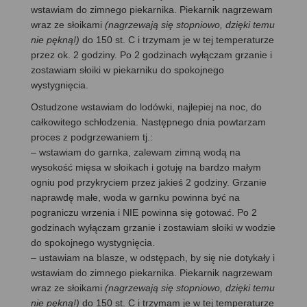
wstawiam do zimnego piekarnika. Piekarnik nagrzewam
wraz ze słoikami
(nagrzewają się stopniowo, dzięki temu
nie pękną!)
do 150 st. C i trzymam je w tej temperaturze
przez ok. 2 godziny. Po 2 godzinach wyłączam grzanie i
zostawiam słoiki w piekarniku do spokojnego
wystygnięcia.
Ostudzone wstawiam do lodówki, najlepiej na noc, do
całkowitego schłodzenia. Następnego dnia powtarzam
proces z podgrzewaniem tj.:
– wstawiam do garnka, zalewam zimną wodą na
wysokość mięsa w słoikach i gotuję na bardzo małym
ogniu pod przykryciem przez jakieś 2 godziny. Grzanie
naprawdę małe, woda w garnku powinna być na
pograniczu wrzenia i NIE powinna się gotować. Po 2
godzinach wyłączam grzanie i zostawiam słoiki w wodzie
do spokojnego wystygnięcia.
– ustawiam na blasze, w odstępach, by się nie dotykały i
wstawiam do zimnego piekarnika. Piekarnik nagrzewam
wraz ze słoikami
(nagrzewają się stopniowo, dzięki temu
nie pękną!)
do 150 st. C i trzymam je w tej temperaturze