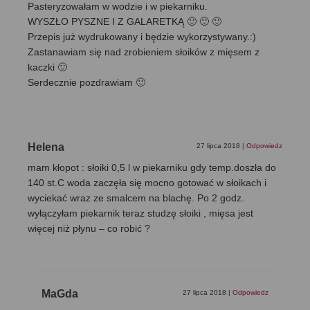
Pasteryzowałam w wodzie i w piekarniku.
WYSZŁO PYSZNE I Z GALARETKĄ 🙂 🙂 🙂
Przepis już wydrukowany i będzie wykorzystywany.:)
Zastanawiam się nad zrobieniem słoików z mięsem z
kaczki 🙂
Serdecznie pozdrawiam 🙂
Helena
27 lipca 2018
|
Odpowiedz
mam kłopot : słoiki 0,5 l w piekarniku gdy temp.doszła do
140 st.C woda zaczęła się mocno gotować w słoikach i
wyciekać wraz ze smalcem na blachę. Po 2 godz.
wyłączyłam piekarnik teraz studzę słoiki , mięsa jest
więcej niż płynu – co robić ?
MaGda
27 lipca 2018
|
Odpowiedz