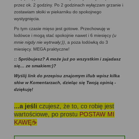
przez ok. 2 godziny. Po 2 godzinach wyłączam grzanie i
zostawiam słoiki w piekarniku do spokojnego
wystygnięcia.
Po tym czasie mięso jest gotowe. Przechowuję w
lodówce i mogą stać spokojnie nawet i 6 miesięcy
(u
mnie nigdy nie wytrwały;))
, a poza lodówką do 3
miesięcy. MEGA praktyczne!
:: Spróbujesz? A może już po wszystkim i zajadasz
się… ze smakiem:)?
Wyślij link do przepisu znajomym i/lub wpisz kilka
słów w Komentarzach, dzieląc się Twoją opinią -
dziękuję!
...a jeśli
czujesz, że to, co robię jest
wartościowe, po prostu
POSTAW MI
KAWĘ☕