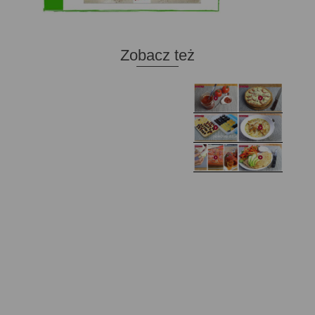
Zobacz też
Domowy ketchup (bez
Tarta francuska z
cukru)
cebulą i pomidorem
Zupa kurkowa z
Domowe żelki
selerem i pietruszką
Zapiekany naleśnik z
mięsem i pieczarkami. I
Gołąbki z cukinii
prosta sałatka
Najprostszy klasyczny
chlebek bananowy
Kotlety ruskie
(zawsze się uda!)