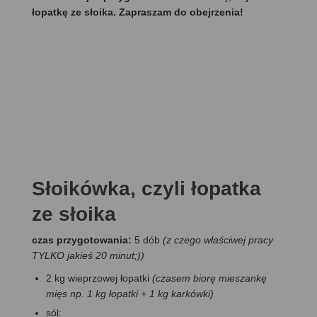
łopatkę ze słoika. Zapraszam do obejrzenia!
Słoikówka, czyli łopatka
ze słoika
czas przygotowania:
5 dób
(z czego właściwej pracy
TYLKO jakieś 20 minut;))
2 kg wieprzowej łopatki
(czasem biorę mieszankę
mięs np. 1 kg łopatki + 1 kg karkówki)
sól: