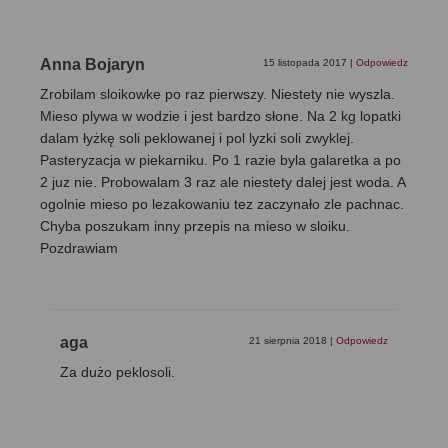
Anna Bojaryn
15 listopada 2017
|
Odpowiedz
Zrobilam sloikowke po raz pierwszy. Niestety nie wyszla.
Mieso plywa w wodzie i jest bardzo słone. Na 2 kg lopatki
dalam łyżkę soli peklowanej i pol lyzki soli zwyklej.
Pasteryzacja w piekarniku. Po 1 razie byla galaretka a po
2 juz nie. Probowalam 3 raz ale niestety dalej jest woda. A
ogolnie mieso po lezakowaniu tez zaczynało zle pachnac.
Chyba poszukam inny przepis na mieso w sloiku.
Pozdrawiam
aga
21 sierpnia 2018
|
Odpowiedz
Za dużo peklosoli.