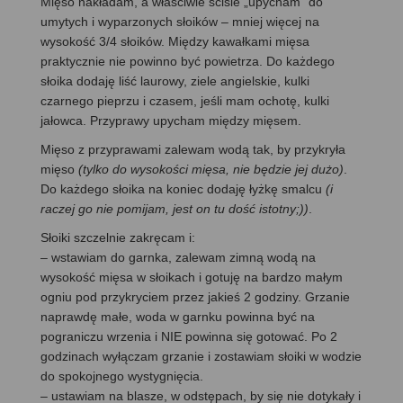
Mięso nakładam, a właściwie ściśle „upycham” do
umytych i wyparzonych słoików – mniej więcej na
wysokość 3/4 słoików. Między kawałkami mięsa
praktycznie nie powinno być powietrza. Do każdego
słoika dodaję liść laurowy, ziele angielskie, kulki
czarnego pieprzu i czasem, jeśli mam ochotę, kulki
jałowca. Przyprawy upycham między mięsem.
Mięso z przyprawami zalewam wodą tak, by przykryła
mięso
(tylko do wysokości mięsa, nie będzie jej dużo)
.
Do każdego słoika na koniec dodaję łyżkę smalcu
(i
raczej go nie pomijam, jest on tu dość istotny;))
.
Słoiki szczelnie zakręcam i:
– wstawiam do garnka, zalewam zimną wodą na
wysokość mięsa w słoikach i gotuję na bardzo małym
ogniu pod przykryciem przez jakieś 2 godziny. Grzanie
naprawdę małe, woda w garnku powinna być na
pograniczu wrzenia i NIE powinna się gotować. Po 2
godzinach wyłączam grzanie i zostawiam słoiki w wodzie
do spokojnego wystygnięcia.
– ustawiam na blasze, w odstępach, by się nie dotykały i