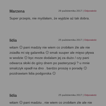
Marzena
29 października 2017
|
Odpowiedz
Super przepis, nie myślałam, że wyjdzie aż tak dobra.
lidia
25 października 2017
|
Odpowiedz
witam 🙂 pani madziy nie wiem co zrobiłam żle ale nie
zsiadła mi się galaretka 🙁 smak suuper ale mięso pływa
w wodzie 🙁 byc moze dodalam jej za dużo / czy pani
odwarca słoiki do góry dnem po pasteryzacji ? u mnie
smalczyk opadł na dno . bardzo proszę o poradę 🙂
pozdrawiam lidia podgorska 🙂
lidia
25 października 2017
|
Odpowiedz
witam 🙂 pani madziu , nie wiem co zrobiłam zle ale nie