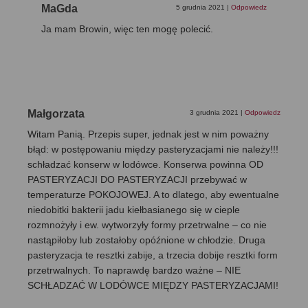
MaGda
5 grudnia 2021
|
Odpowiedz
Ja mam Browin, więc ten mogę polecić.
Małgorzata
3 grudnia 2021
|
Odpowiedz
Witam Panią. Przepis super, jednak jest w nim poważny
błąd: w postępowaniu między pasteryzacjami nie należy!!!
schładzać konserw w lodówce. Konserwa powinna OD
PASTERYZACJI DO PASTERYZACJI przebywać w
temperaturze POKOJOWEJ. A to dlatego, aby ewentualne
niedobitki bakterii jadu kiełbasianego się w cieple
rozmnożyły i ew. wytworzyły formy przetrwalne – co nie
nastąpiłoby lub zostałoby opóźnione w chłodzie. Druga
pasteryzacja te resztki zabije, a trzecia dobije resztki form
przetrwalnych. To naprawdę bardzo ważne – NIE
SCHŁADZAĆ W LODÓWCE MIĘDZY PASTERYZACJAMI!