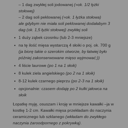
– 1 dag zwykłej soli jodowanej
(=ok. 1/2 łyżki
stołowej)
– 2 dag soli peklowanej
(=ok. 1 łyżka stołowa)
ale gdybym nie miała soli peklowanej dodałabym 3
dag (ok. 1,5 łyżki stołowej) zwykłej soli
1 duży ząbek czosnku (lub 2-3 mniejsze)
na tę ilość mięsa wystarczą 4 słoiki o poj. ok. 700 g
(ja biorę takie o szerokim otworze, by łatwiej było
później zakonserwowane mięso wyjmować;))
4 liście laurowe
(po 1 na 1 słoik)
8 kulek ziela angielskiego
(po 2 na 1 słoik)
8-12 kulek czarnego pieprzu
(po 2-3 na 1 słoik)
opcjonalnie: czasem dodaję po 2 kulki jałowca na
słoik
Łopatkę myję, osuszam i kroję w mniejsze kawałki –ja w
kostkę 1-2 cm. Kawałki mięsa przekładam do naczynia
ceramicznego lub szklanego
(wkładam do zwykłego
naczynia żaroodpornego z pokrywką)
.