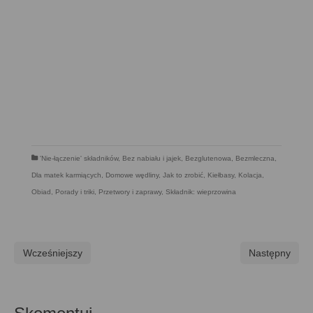
'Nie-łączenie' składników
,
Bez nabiału i jajek
,
Bezglutenowa
,
Bezmleczna
,
Dla matek karmiących
,
Domowe wędliny
,
Jak to zrobić
,
Kiełbasy
,
Kolacja
,
Obiad
,
Porady i triki
,
Przetwory i zaprawy
,
Składnik: wieprzowina
Wcześniejszy
Następny