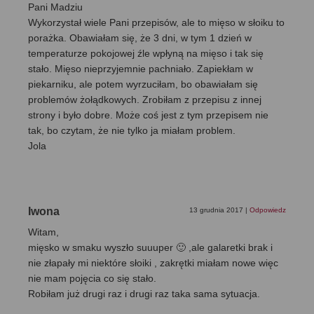
Pani Madziu
Wykorzystał wiele Pani przepisów, ale to mięso w słoiku to
porażka. Obawiałam się, że 3 dni, w tym 1 dzień w
temperaturze pokojowej źle wpłyną na mięso i tak się
stało. Mięso nieprzyjemnie pachniało. Zapiekłam w
piekarniku, ale potem wyrzuciłam, bo obawiałam się
problemów żołądkowych. Zrobiłam z przepisu z innej
strony i było dobre. Może coś jest z tym przepisem nie
tak, bo czytam, że nie tylko ja miałam problem.
Jola
Iwona
13 grudnia 2017
|
Odpowiedz
Witam,
mięsko w smaku wyszło suuuper 🙂 ,ale galaretki brak i
nie złapały mi niektóre słoiki , zakrętki miałam nowe więc
nie mam pojęcia co się stało.
Robiłam już drugi raz i drugi raz taka sama sytuacja.