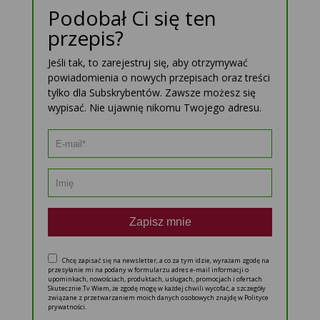
Podobał Ci się ten
przepis?
Jeśli tak, to zarejestruj się, aby otrzymywać
powiadomienia o nowych przepisach oraz treści
tylko dla Subskrybentów. Zawsze możesz się
wypisać. Nie ujawnię nikomu Twojego adresu.
Zapisz mnie
Chcę zapisać się na newsletter, a co za tym idzie, wyrażam zgodę na
przesyłanie mi na podany w formularzu adres e-mail informacji o
upominkach, nowościach, produktach, usługach, promocjach i ofertach
Skutecznie.Tv Wiem, że zgodę mogę w każdej chwili wycofać, a szczegóły
związane z przetwarzaniem moich danych osobowych znajdę w Polityce
prywatności.