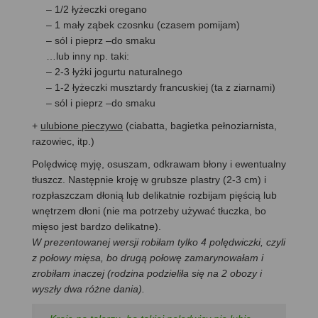
– 1/2 łyżeczki oregano
– 1 mały ząbek czosnku (czasem pomijam)
– sól i pieprz –do smaku
…lub inny np. taki:
– 2-3 łyżki jogurtu naturalnego
– 1-2 łyżeczki musztardy francuskiej (ta z ziarnami)
– sól i pieprz –do smaku
+
ulubione pieczywo
(ciabatta, bagietka pełnoziarnista,
razowiec, itp.)
Polędwicę myję, osuszam, odkrawam błony i ewentualny
tłuszcz. Następnie kroję w grubsze plastry (2-3 cm) i
rozpłaszczam dłonią lub delikatnie rozbijam pięścią lub
wnętrzem dłoni (nie ma potrzeby używać tłuczka, bo
mięso jest bardzo delikatne).
W prezentowanej wersji robiłam tylko 4 polędwiczki, czyli
z połowy mięsa, bo drugą połowę zamarynowałam i
zrobiłam inaczej (rodzina podzieliła się na 2 obozy i
wyszły dwa różne dania).