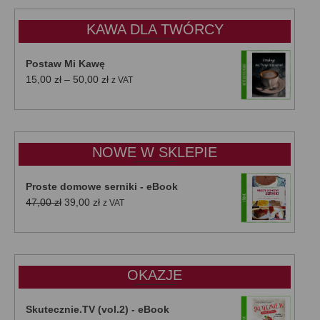
KAWA DLA TWÓRCY
Postaw Mi Kawę
Zakres
15,00
zł
–
50,00
zł
z VAT
cen:
od
15,00 zł
do
NOWE W SKLEPIE
50,00 zł
Proste domowe serniki - eBook
Pierwotna
Aktualna
47,00
zł
39,00
zł
z VAT
cena
cena
wynosiła:
wynosi:
47,00 zł.
39,00 zł.
OKAZJE
Skutecznie.TV (vol.2) - eBook