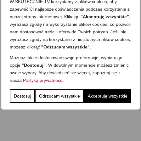
W SKUTECZNIE.TV korzystamy z plików cookies, aby
cukru)
cebulą i pomidorem
zapewnić Ci najlepsze doświadczenia podczas korzystania z
Zupa kurkowa z
Domowe żelki
selerem i pietruszką
naszej strony internetowej. Klikając
"Akceptuję wszystkie"
,
wyrażasz zgodę na wykorzystanie plików cookies, co pozwoli
Zapiekany naleśnik z
mięsem i pieczarkami. I
Gołąbki z cukinii
prosta sałatka
nam dostosować treści i oferty do Twoich potrzeb. Jeśli nie
wyrażasz zgody na korzystanie z nieistotnych plików cookies,
Najprostszy klasyczny
chlebek bananowy
Kotlety ruskie
(zawsze się uda!)
możesz kliknąć
"Odrzucam wszystkie"
.
Możesz także dostosować swoje preferencje, wybierając
opcję
"Dostosuj"
. W dowolnym momencie możesz zmienić
swoje wybory. Aby dowiedzieć się więcej, zapoznaj się z
naszą
Polityką prywatności
.
Dostosuj
Odrzucam wszystkie
Akceptuję wszystkie