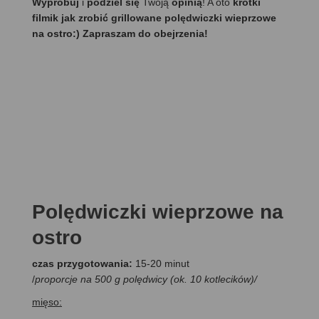
Wypróbuj
i
podziel się
Twoją
opinią
! A oto
krótki
filmik jak zrobić grillowane polędwiczki wieprzowe
na ostro:) Zapraszam do obejrzenia!
Polędwiczki wieprzowe na
ostro
czas przygotowania:
15-20 minut
/
proporcje na 500 g polędwicy (ok. 10 kotlecików)/
mięso: