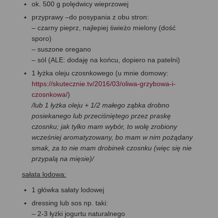
ok. 500 g polędwicy wieprzowej
przyprawy –do posypania z obu stron:
– czarny pieprz, najlepiej świeżo mielony (dość
sporo)
– suszone oregano
– sól (ALE: dodaję na końcu, dopiero na patelni)
1 łyżka oleju czosnkowego (u mnie domowy:
https://skutecznie.tv/2016/03/oliwa-grzybowa-i-
czosnkowa/
)
/lub 1 łyżka oleju + 1/2 małego ząbka drobno
posiekanego lub przeciśniętego przez praskę
czosnku; jak tylko mam wybór, to wolę zrobiony
wcześniej aromatyzowany, bo mam w nim pożądany
smak, za to nie mam drobinek czosnku (więc się nie
przypalą na mięsie)/
sałata lodowa:
1 główka sałaty lodowej
dressing lub sos np. taki:
– 2-3 łyżki jogurtu naturalnego