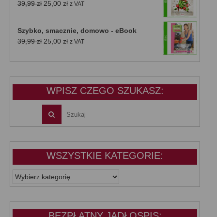
Pierwotna
Aktualna
39,99
zł
25,00
zł
z VAT
cena
cena
wynosiła:
wynosi:
Szybko, smacznie, domowo - eBook
39,99 zł.
25,00 zł.
Pierwotna
Aktualna
39,99
zł
25,00
zł
z VAT
cena
cena
wynosiła:
wynosi:
39,99 zł.
25,00 zł.
WPISZ CZEGO SZUKASZ:
WSZYSTKIE KATEGORIE:
WSZYSTKIE
KATEGORIE:
BEZPŁATNY JADŁOSPIS: