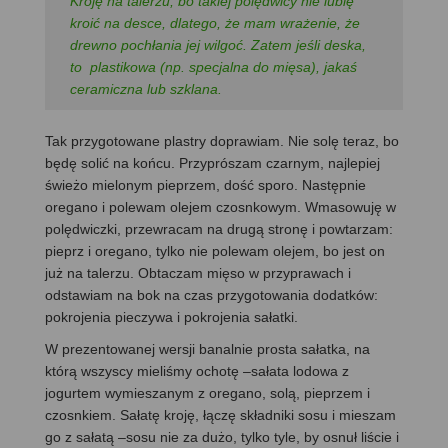
Kroję na talerzu, bo takiej polędwicy nie lubię
kroić na desce, dlatego, że mam wrażenie, że
drewno pochłania jej wilgoć. Zatem jeśli deska,
to plastikowa (np. specjalna do mięsa), jakaś
ceramiczna lub szklana.
Tak przygotowane plastry doprawiam. Nie solę teraz, bo
będę solić na końcu. Przyprószam czarnym, najlepiej
świeżo mielonym pieprzem, dość sporo. Następnie
oregano i polewam olejem czosnkowym. Wmasowuję w
polędwiczki, przewracam na drugą stronę i powtarzam:
pieprz i oregano, tylko nie polewam olejem, bo jest on
już na talerzu. Obtaczam mięso w przyprawach i
odstawiam na bok na czas przygotowania dodatków:
pokrojenia pieczywa i pokrojenia sałatki.
W prezentowanej wersji banalnie prosta sałatka, na
którą wszyscy mieliśmy ochotę –sałata lodowa z
jogurtem wymieszanym z oregano, solą, pieprzem i
czosnkiem. Sałatę kroję, łączę składniki sosu i mieszam
go z sałatą –sosu nie za dużo, tylko tyle, by osnuł liście i