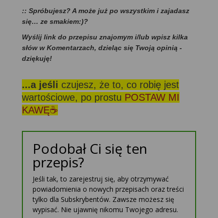
:: Spróbujesz? A może już po wszystkim i zajadasz
się… ze smakiem:)?
Wyślij link do przepisu znajomym i/lub wpisz kilka
słów w Komentarzach, dzieląc się Twoją opinią -
dziękuję!
...a jeśli
czujesz, że to, co robię jest
wartościowe, po prostu
POSTAW MI
KAWĘ☕
Podobał Ci się ten
przepis?
Jeśli tak, to zarejestruj się, aby otrzymywać
powiadomienia o nowych przepisach oraz treści
tylko dla Subskrybentów. Zawsze możesz się
wypisać. Nie ujawnię nikomu Twojego adresu.