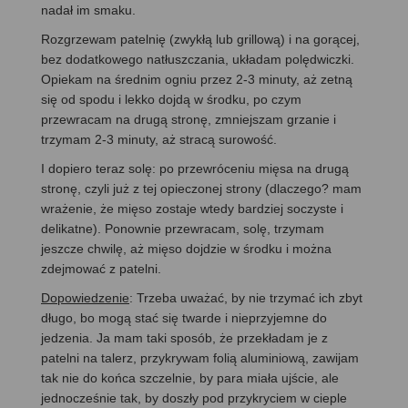
nadał im smaku.
Rozgrzewam patelnię (zwykłą lub grillową) i na gorącej,
bez dodatkowego natłuszczania, układam polędwiczki.
Opiekam na średnim ogniu przez 2-3 minuty, aż zetną
się od spodu i lekko dojdą w środku, po czym
przewracam na drugą stronę, zmniejszam grzanie i
trzymam 2-3 minuty, aż stracą surowość.
I dopiero teraz solę: po przewróceniu mięsa na drugą
stronę, czyli już z tej opieczonej strony (dlaczego? mam
wrażenie, że mięso zostaje wtedy bardziej soczyste i
delikatne). Ponownie przewracam, solę, trzymam
jeszcze chwilę, aż mięso dojdzie w środku i można
zdejmować z patelni.
Dopowiedzenie
: Trzeba uważać, by nie trzymać ich zbyt
długo, bo mogą stać się twarde i nieprzyjemne do
jedzenia. Ja mam taki sposób, że przekładam je z
patelni na talerz, przykrywam folią aluminiową, zawijam
tak nie do końca szczelnie, by para miała ujście, ale
jednocześnie tak, by doszły pod przykryciem w cieple