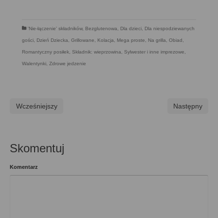
'Nie-łączenie' składników
,
Bezglutenowa
,
Dla dzieci
,
Dla niespodziewanych
gości
,
Dzień Dziecka
,
Grillowane
,
Kolacja
,
Mega proste
,
Na grilla
,
Obiad
,
Romantyczny posiłek
,
Składnik: wieprzowina
,
Sylwester i inne imprezowe
,
Walentynki
,
Zdrowe jedzenie
Wcześniejszy
Następny
Skomentuj
Komentarz