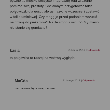
pyszne 🙂 mięsko soczyste i naprawdę robi wrażenie
pomimo swej prostoty. Chciałabym przygotować takie
polędwiczki dla gości, ale usmażyć je wcześniej i zostawić
w foli aluminiowej. Czy mogę je przed podaniem wrzucić
na chwilę do piekarnika? Na ile stopni i minut? Czy mięso
nie stanie się gumiaste?
kasia
21 lutego 2017
|
Odpowiedz
ta polędwica to raczej na wołową wygląda
MaGda
21 lutego 2017
|
Odpowiedz
na pewno była wieprzowa