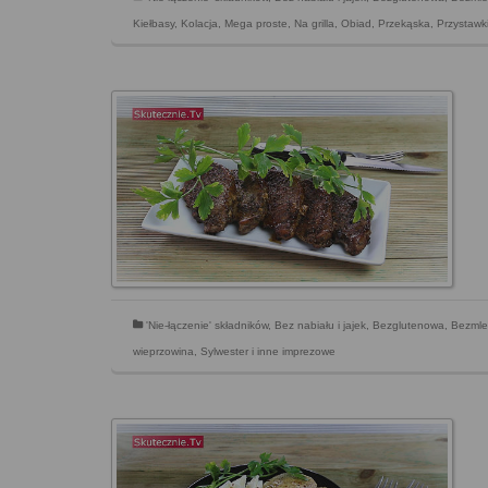
Kiełbasy
,
Kolacja
,
Mega proste
,
Na grilla
,
Obiad
,
Przekąska
,
Przystawki
'Nie-łączenie' składników
,
Bez nabiału i jajek
,
Bezglutenowa
,
Bezmle
wieprzowina
,
Sylwester i inne imprezowe