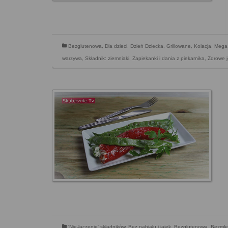
Bezglutenowa
,
Dla dzieci
,
Dzień Dziecka
,
Grillowane
,
Kolacja
,
Mega 
warzywa
,
Składnik: ziemniaki
,
Zapiekanki i dania z piekarnika
,
Zdrowe 
'Nie-łączenie' składników
,
Bez nabiału i jajek
,
Bezglutenowa
,
Bezmle