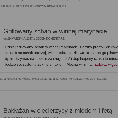
 i dodatki
,
Składnik: owoce i warzywa
,
Zdrowe jedzenie
Grillowany schab w winnej marynacie
on
29 KWIETNIA 2017
z
JEDEN KOMENTARZ
Dzisiaj grillowany schab w winnej marynacie. Bardzo prosty i ciekaw
sposób na schab inaczej, tylko podczas grillowania trzeba go pilnow
by nie trzymać na ruszcie za długo. Jeśli dopilnujemy czasu to mięs
będzie soczyste i urzeknie smakiem. Można w nim …
Zobacz więc
czna
,
Grillowane
,
Kolacja
,
Mega proste
,
Na grilla
,
Obiad
,
Romantyczny posiłek
,
Składnik:
Bakłażan w ciecierzycy z miodem i fetą
on
26 KWIETNIA 2017
z
3 KOMENTARZE