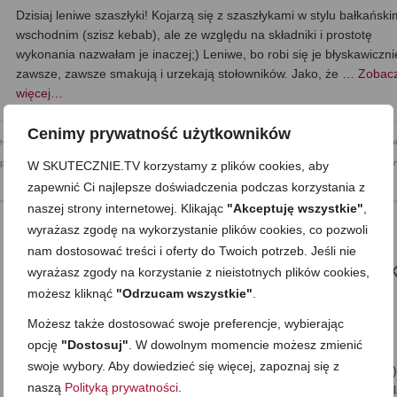
Dzisiaj leniwe szaszłyki! Kojarzą się z szaszłykami w stylu bałkańsk
wschodnim (szisz kebab), ale ze względu na składniki i prostotę
wykonania nazwałam je inaczej;) Leniwe, bo robi się je błyskawiczni
zawsze, zawsze smakują i urzekają stołowników. Jako, że …
Zobac
więcej…
Cenimy prywatność użytkowników
eci
,
Dla niespodziewanych gości
,
Dzień Dziecka
,
Grillowane
,
Kolacja
,
Mega proste
,
Na grilla
,
Obia
eprzowina
,
Składnik: wołowina
,
Surówki i Sałatki
,
Sylwester i inne imprezowe
,
Walentynki
,
Zapiekan
W SKUTECZNIE.TV korzystamy z plików cookies, aby
zapewnić Ci najlepsze doświadczenia podczas korzystania z
naszej strony internetowej. Klikając
"Akceptuję wszystkie"
,
wyrażasz zgodę na wykorzystanie plików cookies, co pozwoli
nam dostosować treści i oferty do Twoich potrzeb. Jeśli nie
Obiad Na Weekend (odc.7) Soczyste udk
wyrażasz zgody na korzystanie z nieistotnych plików cookies,
możesz kliknąć
"Odrzucam wszystkie"
.
grilla
Możesz także dostosować swoje preferencje, wybierając
on
19 MAJA 2017
z
3 KOMENTARZE
opcję
"Dostosuj"
. W dowolnym momencie możesz zmienić
Zapraszam na kolejny odcinek z serii Obiad Na Weekend –dzisiaj
swoje wybory. Aby dowiedzieć się więcej, zapoznaj się z
soczyste udka drobiowe z grilla (udka czasem podmieniam na pałki)
naszą
Polityką prywatności
.
do tego opiekane gniecione ziemniaki w mundurkach i chrupiący kal