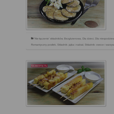
'Nie-łączenie' składników
,
Bezglutenowa
,
Dla dzieci
,
Dla niespodzie
Romantyczny posiłek
,
Składnik: jajka i nabiał
,
Składnik: owoce i warzy