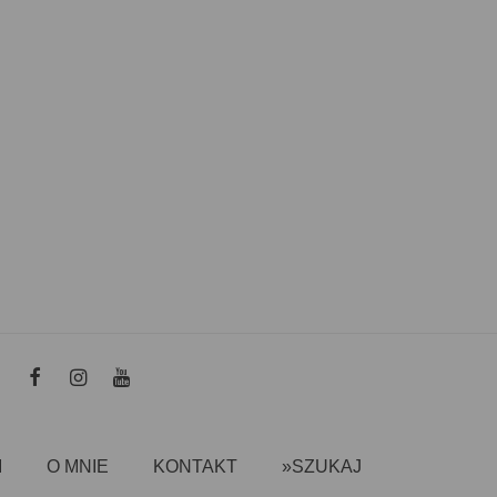
I
O MNIE
KONTAKT
»SZUKAJ