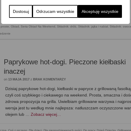
w sosie serowym. Pyszne, soczyste i dobrze doprawione mięso. …
Zobacz więcej…
Dostosuj
Odrzucam wszystkie
Akceptuję wszystkie
proste
,
Obiad
,
Seria Obiad Na Weekend
,
Składnik: drób
,
Składnik: jajka i nabiał
,
Składnik: owoce
jedzenie
Paprykowe hot-dogi. Pieczone kiełbaski
inaczej
on
13 MAJA 2017
z
BRAK KOMENTARZY
Dzisiaj paprykowe hot-dogi, kiełbaski w papryce z grillowaną fasolką
czyli coś szybkiego i ciekawego na weekend. Prosta, smaczna i doś
zdrowa propozycja na grilla. Uwielbiam grillowane warzywa i najpro
wersja jest tu według mnie najlepsza: natłuszczam oczyszczone wa
olejem lub …
Zobacz więcej…
czna
,
Coś z niczego
,
Dla dzieci
,
Dla niespodziewanych gości
,
Do pracy
,
Dzień Dziecka
,
Grillowan