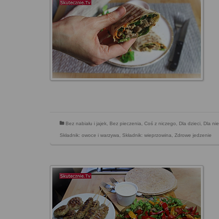
Bez nabiału i jajek
,
Bez pieczenia
,
Coś z niczego
,
Dla dzieci
,
Dla ni
Składnik: owoce i warzywa
,
Składnik: wieprzowina
,
Zdrowe jedzenie