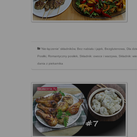
'Nie-łączenie' składników
,
Bez nabiału i jajek
,
Bezglutenowa
,
Dla dzi
Posiłki
,
Romantyczny posiłek
,
Składnik: owoce i warzywa
,
Składnik: wi
dania z piekarnika