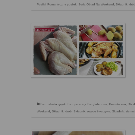
Posiłki
,
Romantyczny posiłek
,
Seria Obiad Na Weekend
,
Składnik: dró
Bez nabiału i jajek
,
Bez pszenicy
,
Bezglutenowa
,
Bezmleczna
,
Dla d
Weekend
,
Składnik: drób
,
Składnik: owoce i warzywa
,
Składnik: ziemni