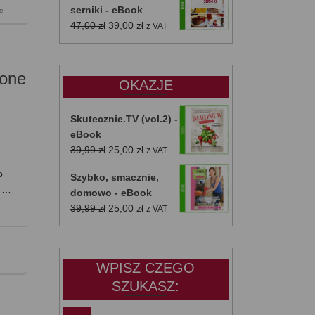
serniki - eBook
e
Pierwotna
Aktualna
47,00
zł
39,00
zł
z VAT
cena
cena
wynosiła:
wynosi:
47,00 zł.
39,00 zł.
zone
OKAZJE
Skutecznie.TV (vol.2) -
eBook
Pierwotna
Aktualna
39,99
zł
25,00
zł
z VAT
cena
cena
o
Szybko, smacznie,
wynosiła:
wynosi:
o …
domowo - eBook
39,99 zł.
25,00 zł.
Pierwotna
Aktualna
39,99
zł
25,00
zł
z VAT
cena
cena
wynosiła:
wynosi:
39,99 zł.
25,00 zł.
WPISZ CZEGO
SZUKASZ: