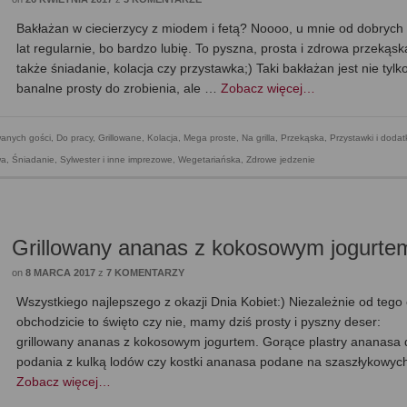
Bakłażan w ciecierzycy z miodem i fetą? Noooo, u mnie od dobrych 
lat regularnie, bo bardzo lubię. To pyszna, prosta i zdrowa przekąsk
także śniadanie, kolacja czy przystawka;) Taki bakłażan jest nie tylk
banalne prosty do zrobienia, ale …
Zobacz więcej…
wanych gości
,
Do pracy
,
Grillowane
,
Kolacja
,
Mega proste
,
Na grilla
,
Przekąska
,
Przystawki i dodat
wa
,
Śniadanie
,
Sylwester i inne imprezowe
,
Wegetariańska
,
Zdrowe jedzenie
Grillowany ananas z kokosowym jogurte
on
8 MARCA 2017
z
7 KOMENTARZY
Wszystkiego najlepszego z okazji Dnia Kobiet:) Niezależnie od tego
obchodzicie to święto czy nie, mamy dziś prosty i pyszny deser:
grillowany ananas z kokosowym jogurtem. Gorące plastry ananasa 
podania z kulką lodów czy kostki ananasa podane na szaszłykowy
Zobacz więcej…