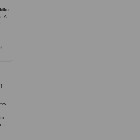
kilku
a. A
o
ki
,
m
 czy
do
ch …