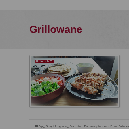
Grillowane
Dipy, Sosy i Przyprawy
,
Dla dzieci
,
Domowe pieczywo
,
Dzień Dziecka