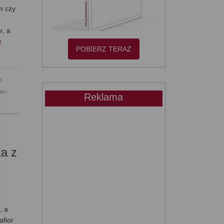
im czy
e, a
z
POBIERZ TERAZ
d
,
ki i
Reklama
a z
, a
afior