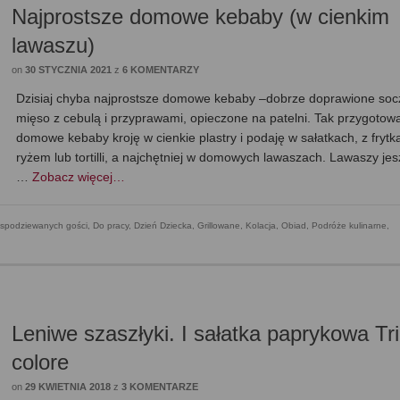
Najprostsze domowe kebaby (w cienkim
lawaszu)
on
30 STYCZNIA 2021
z
6 KOMENTARZY
Dzisiaj chyba najprostsze domowe kebaby –dobrze doprawione soc
mięso z cebulą i przyprawami, opieczone na patelni. Tak przygotow
domowe kebaby kroję w cienkie plastry i podaję w sałatkach, z frytk
ryżem lub tortilli, a najchętniej w domowych lawaszach. Lawaszy je
…
Zobacz więcej…
espodziewanych gości
,
Do pracy
,
Dzień Dziecka
,
Grillowane
,
Kolacja
,
Obiad
,
Podróże kulinarne
,
Leniwe szaszłyki. I sałatka paprykowa Tri
colore
on
29 KWIETNIA 2018
z
3 KOMENTARZE