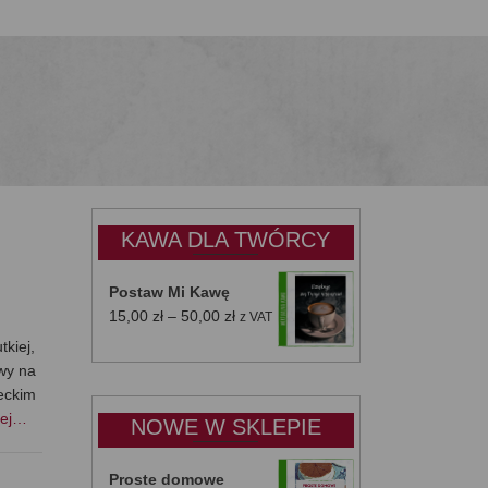
KAWA DLA TWÓRCY
Postaw Mi Kawę
Zakres
15,00
zł
–
50,00
zł
z VAT
cen:
kiej,
od
owy na
15,00 zł
reckim
do
cej…
NOWE W SKLEPIE
50,00 zł
Proste domowe