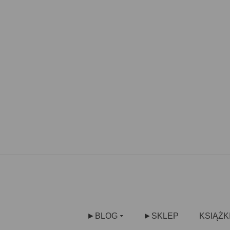
►BLOG
►SKLEP
KSIĄŻK