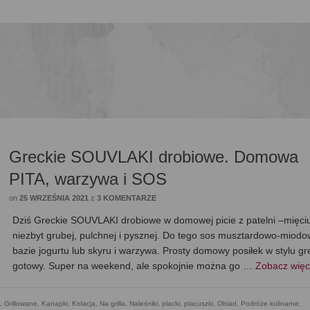
Greckie SOUVLAKI drobiowe. Domowa
PITA, warzywa i SOS
on
25 WRZEŚNIA 2021
z
3 KOMENTARZE
Dziś Greckie SOUVLAKI drobiowe w domowej picie z patelni –mięciut
niezbyt grubej, pulchnej i pysznej. Do tego sos musztardowo-miod
bazie jogurtu lub skyru i warzywa. Prosty domowy posiłek w stylu g
gotowy. Super na weekend, ale spokojnie można go …
Zobacz wię
,
Grillowane
,
Kanapki
,
Kolacja
,
Na grilla
,
Naleśniki, placki, placuszki
,
Obiad
,
Podróże kulinarne
,