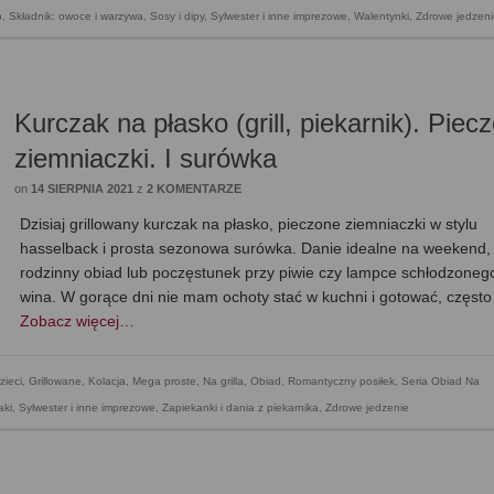
b
,
Składnik: owoce i warzywa
,
Sosy i dipy
,
Sylwester i inne imprezowe
,
Walentynki
,
Zdrowe jedzeni
Kurczak na płasko (grill, piekarnik). Piec
ziemniaczki. I surówka
on
14 SIERPNIA 2021
z
2 KOMENTARZE
Dzisiaj grillowany kurczak na płasko, pieczone ziemniaczki w stylu
hasselback i prosta sezonowa surówka. Danie idealne na weekend,
rodzinny obiad lub poczęstunek przy piwie czy lampce schłodzoneg
wina. W gorące dni nie mam ochoty stać w kuchni i gotować, częst
Zobacz więcej…
zieci
,
Grillowane
,
Kolacja
,
Mega proste
,
Na grilla
,
Obiad
,
Romantyczny posiłek
,
Seria Obiad Na
aki
,
Sylwester i inne imprezowe
,
Zapiekanki i dania z piekarnika
,
Zdrowe jedzenie