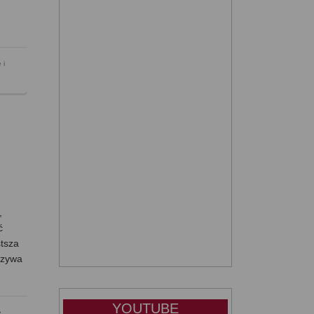
 i
,
ć
stsza
rzywa
YOUTUBE
e
,