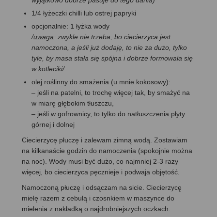
1/4 łyżeczki chilli lub ostrej papryki
opcjonalnie: 1 łyżka wody
/
uwaga
: zwykle nie trzeba, bo ciecierzyca jest
namoczona, a jeśli już dodaję, to nie za dużo, tylko
tyle, by masa stała się spójna i dobrze formowała się
w kotleciki/
olej roślinny do smażenia (u mnie kokosowy):
– jeśli na patelni, to trochę więcej tak, by smażyć na
w miarę głębokim tłuszczu,
– jeśli w gofrownicy, to tylko do natłuszczenia płyty
górnej i dolnej
Ciecierzycę płuczę i zalewam zimną wodą. Zostawiam
na kilkanaście godzin do namoczenia (spokojnie można
na noc). Wody musi być dużo, co najmniej 2-3 razy
więcej, bo ciecierzyca pęcznieje i podwaja objętość.
Namoczoną płuczę i odsączam na sicie. Ciecierzycę
mielę razem z cebulą i czosnkiem w maszynce do
mielenia z nakładką o najdrobniejszych oczkach.