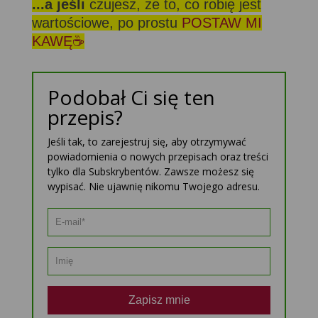
...a jeśli
czujesz, że to, co robię jest
wartościowe, po prostu
POSTAW MI
KAWĘ☕
Podobał Ci się ten
przepis?
Jeśli tak, to zarejestruj się, aby otrzymywać
powiadomienia o nowych przepisach oraz treści
tylko dla Subskrybentów. Zawsze możesz się
wypisać. Nie ujawnię nikomu Twojego adresu.
Zapisz mnie