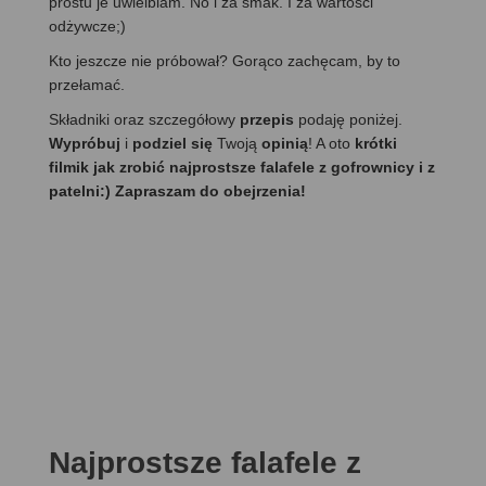
prostu je uwielbiam. No i za smak. I za wartości
odżywcze;)
Kto jeszcze nie próbował? Gorąco zachęcam, by to
przełamać.
Składniki oraz szczegółowy
przepis
podaję poniżej.
Wypróbuj
i
podziel się
Twoją
opinią
! A oto
krótki
filmik jak zrobić najprostsze falafele z gofrownicy i z
patelni:) Zapraszam do obejrzenia!
Najprostsze falafele
z