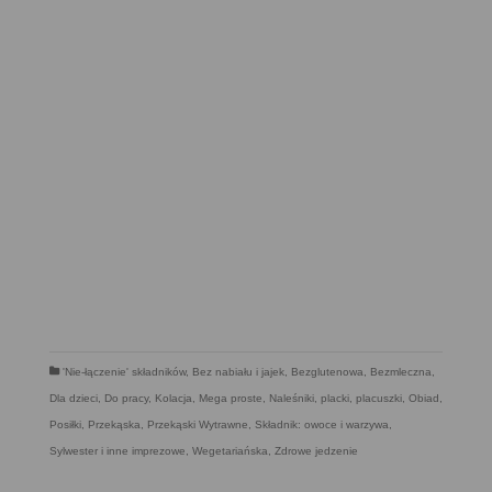
'Nie-łączenie' składników
,
Bez nabiału i jajek
,
Bezglutenowa
,
Bezmleczna
,
Dla dzieci
,
Do pracy
,
Kolacja
,
Mega proste
,
Naleśniki, placki, placuszki
,
Obiad
,
Posiłki
,
Przekąska
,
Przekąski Wytrawne
,
Składnik: owoce i warzywa
,
Sylwester i inne imprezowe
,
Wegetariańska
,
Zdrowe jedzenie