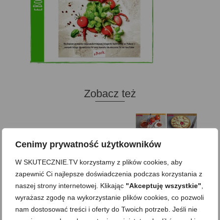
Zobacz też
Domowy ketchup (bez
Tarta francuska z
cukru)
cebulą i pomidorem
Cenimy prywatność użytkowników
Zupa kurkowa z
W SKUTECZNIE.TV korzystamy z plików cookies, aby
Domowe żelki
selerem i pietruszką
zapewnić Ci najlepsze doświadczenia podczas korzystania z
Zapiekany naleśnik z
mięsem i pieczarkami. I
Gołąbki z cukinii
naszej strony internetowej. Klikając
"Akceptuję wszystkie"
,
prosta sałatka
wyrażasz zgodę na wykorzystanie plików cookies, co pozwoli
Najprostszy klasyczny
chlebek bananowy
Kotlety ruskie
(zawsze się uda!)
nam dostosować treści i oferty do Twoich potrzeb. Jeśli nie