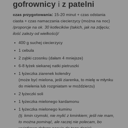
gofrownicy
i
z patelni
czas przygotowania:
15-20 minut + czas odstania
ciasta + czas namaczania ciecierzycy (można na noc)
/proporcje na ok. 30 kotlecików (takich, jak na zdjęciu;
ilość zależy od wielkości)/
400 g suchej ciecierzycy
1 cebula
2 ząbki czosnku (dałam 4 mniejsze)
6-8 łyżek siekanej natki pietruszki
1 łyżeczka ziarenek kolendry
(może być mielona, jeśli ziarenka, to mielę w młynku
do mielenia lub rozgniatam w moździerzu)
2 łyżeczki soli
1 łyżeczka mielonego kardamonu
1 łyżeczka mielonego kuminu
(tj. kmin rzymski, nie mylić z kminkiem; jeśli nie mam,
to można pominąć, ale raczej nie polecam, bo
wyjątkowo dobrze pasuje do tego dania)