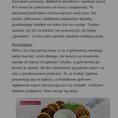
Zamykam pokrywę, delikatnie dociskam i opiekam przez
4-5 minut (w zależności od mocy urządzenia). Po
pierwszej partii łatwo można wyczuć swój czas. Na
koniec odkrywam i delikatnie podważam łopatką
przekładając falafele na talerz lub na raszkę. Trzeba
uważać, by ich za bardzo nie przesuszyć, bo będą
„gumiaste”. I w ten sam sposób opiekam kolejną partię.
Porównanie:
Mimo, że z tej samej masy, to te z gofrownicy smakują
jakby inaczej, może dlatego, że tłuszcz ze smażenia
nadaje im fajnej chrupkości i smaku, a gofrownica po
prostu je opieka. W obu wariantach są jednak super i w
obu z przekonaniem polecam. Te „w kratkę” pięknie
prezentują się na talerzu, a dodatkowo gofrowe
wgłębienia super zatrzymują sos czy dodatki, z którymi
falafele podajemy. Obie wersje są okej;)