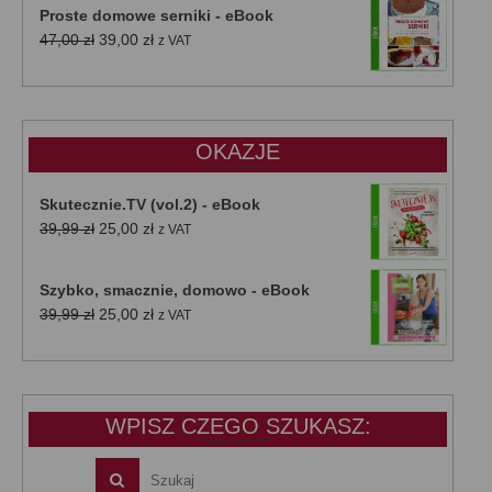
Proste domowe serniki - eBook
Pierwotna
Aktualna
47,00
zł
39,00
zł
z VAT
cena
cena
wynosiła:
wynosi:
47,00 zł.
39,00 zł.
OKAZJE
Skutecznie.TV (vol.2) - eBook
Pierwotna
Aktualna
39,99
zł
25,00
zł
z VAT
cena
cena
wynosiła:
wynosi:
Szybko, smacznie, domowo - eBook
39,99 zł.
25,00 zł.
Pierwotna
Aktualna
39,99
zł
25,00
zł
z VAT
cena
cena
wynosiła:
wynosi:
39,99 zł.
25,00 zł.
WPISZ CZEGO SZUKASZ: