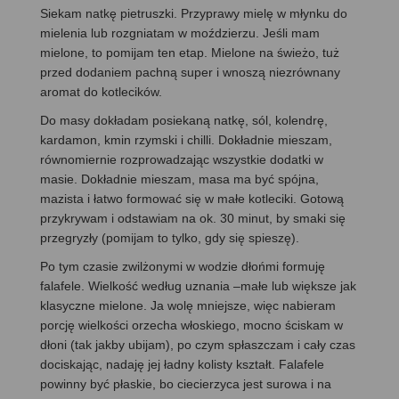
Siekam natkę pietruszki. Przyprawy mielę w młynku do
mielenia lub rozgniatam w moździerzu. Jeśli mam
mielone, to pomijam ten etap. Mielone na świeżo, tuż
przed dodaniem pachną super i wnoszą niezrównany
aromat do kotlecików.
Do masy dokładam posiekaną natkę, sól, kolendrę,
kardamon, kmin rzymski i chilli. Dokładnie mieszam,
równomiernie rozprowadzając wszystkie dodatki w
masie. Dokładnie mieszam, masa ma być spójna,
mazista i łatwo formować się w małe kotleciki. Gotową
przykrywam i odstawiam na ok. 30 minut, by smaki się
przegryzły (pomijam to tylko, gdy się spieszę).
Po tym czasie zwilżonymi w wodzie dłońmi formuję
falafele. Wielkość według uznania –małe lub większe jak
klasyczne mielone. Ja wolę mniejsze, więc nabieram
porcję wielkości orzecha włoskiego, mocno ściskam w
dłoni (tak jakby ubijam), po czym spłaszczam i cały czas
dociskając, nadaję jej ładny kolisty kształt. Falafele
powinny być płaskie, bo ciecierzyca jest surowa i na