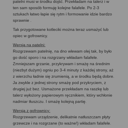
patelni musi w środku dojść. Przekładam na talerz i w
ten sam sposób formuję kolejne falafele. Po 2-3
sztukach łatwo łapie się rytm i formowanie idzie bardzo
sprawnie .
Tak przygotowane kotleciki można teraz usmażyć lub
opiec w gofrownicy.
Wersja na patelni:
Rozgrzewam patelnię, na dno wlewam olej tak, by było
go dość sporo i na rozgrzany wkładam falafele.
Zmniejszam grzanie, przykrywam i smażę na średnim
(niezbyt dużym) ogniu po 3-4 minuty z każdej strony, aż
z wierzchu ładnie się zrumienią, a w środku będą dobre.
Ja zwykle z jednej strony smażę pod przykryciem, z
drugiej już bez. Usmażone przekładam na raszkę lub
talerz wyłożony papierowym ręcznikiem, który wchłonie
nadmiar tłuszczu. I smażę kolejną partię.
Wersja z gofrownicy:
Rozgrzewam urządzenie, delikatnie natłuszczam płyty
grzewcze i na rozgrzane (to ważne!) wkładam falafele.