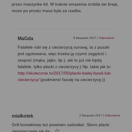
przez maszynke itd. W trakcie smazenia zrobila sie breja,
moze po prostu masa byla za rzadka.
MaGda
9 listopada 2017
|
Odpowiedz
Falafele robi się z ciecierzycą surową, ta z puszki
jest ugotowana, więc trzeba ją czymś zagęścić i
zespoić (mąka, jajko, itp.), ale to już nie będą
falafele, tylko placki z ciecierzycy;) Np. takie jak tu:
http://skutecznie.tv/2017/05/placki-bialej-fasoli-lub-
ciecierzycy/
(podmienić fasolę na ciecierzycę;))
mialkotek
2 listopada 2017
|
Odpowiedz
Grill kontaktowy też powinien zadziałać. Skoro placki
ziemniaczane się da… 🙂