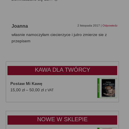
Joanna
2 listopada 2017
|
Odpowiedz
własnie namoczyłam ciecierzyce i jutro zmierze sie z
przepisem
KAWA DLA TWÓRCY
Postaw Mi Kawę
Zakres
15,00
zł
–
50,00
zł
z VAT
cen:
od
15,00 zł
do
NOWE W SKLEPIE
50,00 zł