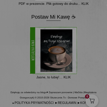
PDF w prezencie. Plik gotowy do druku... KLIK
Postaw Mi Kawę ☕
Jasne, to lubię!… KLIK
Dziękuję za odwiedziny na blogu♥ Zapraszam ponownie:) MaGda (Magdalena
0
Grzegorczyk) © 2010-2026 Skutecznie.Tv - Domowe Przepisy
POLITYKA PRYWATNOŚCI
►
REGULAMIN
►
KONTAKT
►