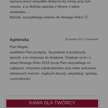
wyrzuca precz wszystkie słodycze łzy roniąc przy tym
rzewne, a tu MaGda wjeżdża z filmem o takim
smakołyku….
MaGdo, szczęśliwego wskoku do Nowego Roku! 🙂
Agnieszka
30 grudnia 2017
|
Odpowiedz
Pani Magdo,
uwielbiam Pani przepisy .Są podane w przejrzysty
sposób, a to motywuje do działania. Dziękuje za to i z
okazji Nowego Roku 2018 życzę Pani wszystkiego co
najlepsze, mnóstwa subskrybentów oraz wielu sukcesów,
odważnych marzeń, mądrych decyzji, satysfakcji, spokoju
i pomyślności.
KAWA DLA TWÓRCY