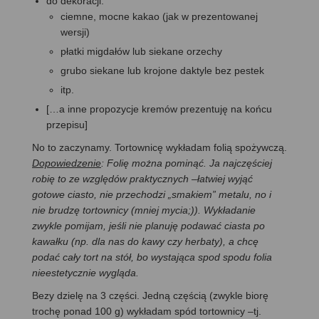
do dekoracji:
ciemne, mocne kakao (jak w prezentowanej
wersji)
płatki migdałów lub siekane orzechy
grubo siekane lub krojone daktyle bez pestek
itp.
[…a inne propozycje kremów prezentuję na końcu
przepisu]
No to zaczynamy. Tortownicę wykładam folią spożywczą.
Dopowiedzenie
: Folię można pominąć. Ja najczęściej
robię to ze względów praktycznych –łatwiej wyjąć
gotowe ciasto, nie przechodzi „smakiem” metalu, no i
nie brudzę tortownicy (mniej mycia;)). Wykładanie
zwykle pomijam, jeśli nie planuję podawać ciasta po
kawałku (np. dla nas do kawy czy herbaty), a chcę
podać cały tort na stół, bo wystająca spod spodu folia
nieestetycznie wygląda.
Bezy dzielę na 3 części. Jedną częścią (zwykle biorę
trochę ponad 100 g) wykładam spód tortownicy –tj.