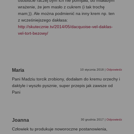
osobiście raczej bym ich nie pomijała, bo miałabym
wrażenie, że jem masło z cukrem (i tak trochę
mam;)). Ale można podmienić na inny krem np. ten
z wcześniejszego dakłasa:
http://skutecznie.tv/2014/05/dacquoise-vel-daklas-
vel-tort-bezowy/
Maria
10 stycznia 2018
|
Odpowiedz
Pani Madziu torcik zrobiony, dodałam do kremu orzechy i
daktyle i wyszło pysznie, super przepis jak zawsze od
Pani
Joanna
30 grudnia 2017
|
Odpowiedz
Człowiek tu produkuje noworoczne postanowienia,