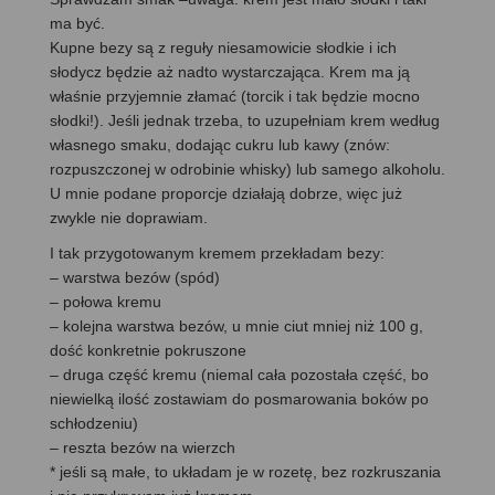
ma być.
Kupne bezy są z reguły niesamowicie słodkie i ich
słodycz będzie aż nadto wystarczająca. Krem ma ją
właśnie przyjemnie złamać (torcik i tak będzie mocno
słodki!). Jeśli jednak trzeba, to uzupełniam krem według
własnego smaku, dodając cukru lub kawy (znów:
rozpuszczonej w odrobinie whisky) lub samego alkoholu.
U mnie podane proporcje działają dobrze, więc już
zwykle nie doprawiam.
I tak przygotowanym kremem przekładam bezy:
– warstwa bezów (spód)
– połowa kremu
– kolejna warstwa bezów, u mnie ciut mniej niż 100 g,
dość konkretnie pokruszone
– druga część kremu (niemal cała pozostała część, bo
niewielką ilość zostawiam do posmarowania boków po
schłodzeniu)
– reszta bezów na wierzch
* jeśli są małe, to układam je w rozetę, bez rozkruszania