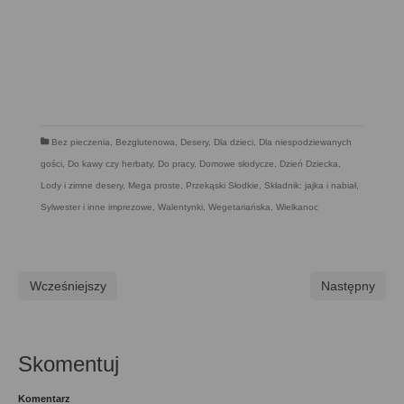
Bez pieczenia
,
Bezglutenowa
,
Desery
,
Dla dzieci
,
Dla niespodziewanych
gości
,
Do kawy czy herbaty
,
Do pracy
,
Domowe słodycze
,
Dzień Dziecka
,
Lody i zimne desery
,
Mega proste
,
Przekąski Słodkie
,
Składnik: jajka i nabiał
,
Sylwester i inne imprezowe
,
Walentynki
,
Wegetariańska
,
Wielkanoc
Wcześniejszy
Następny
Skomentuj
Komentarz