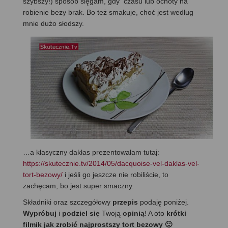
szybszy!) sposób sięgam, gdy czasu lub ochoty na
robienie bezy brak. Bo też smakuje, choć jest według
mnie dużo słodszy.
…a klasyczny dakłas prezentowałam tutaj:
https://skutecznie.tv/2014/05/dacquoise-vel-daklas-vel-
tort-bezowy/
i jeśli go jeszcze nie robiliście, to
zachęcam, bo jest super smaczny.
Składniki oraz szczegółowy
przepis
podaję poniżej.
Wypróbuj
i
podziel się
Twoją
opinią
! A oto
krótki
filmik jak zrobić najprostszy tort bezowy 🙂