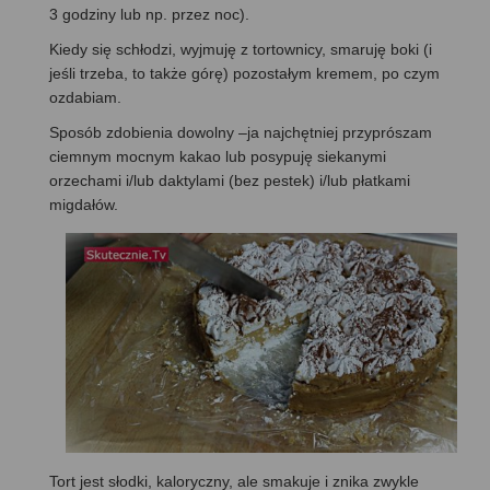
3 godziny lub np. przez noc).
Kiedy się schłodzi, wyjmuję z tortownicy, smaruję boki (i
jeśli trzeba, to także górę) pozostałym kremem, po czym
ozdabiam.
Sposób zdobienia dowolny –ja najchętniej przyprószam
ciemnym mocnym kakao lub posypuję siekanymi
orzechami i/lub daktylami (bez pestek) i/lub płatkami
migdałów.
Tort jest słodki, kaloryczny, ale smakuje i znika zwykle