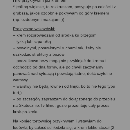
i nie przykrywam już kremem
* jeśli są większe, to rozkruszam, posypuję po całości i z
grubsza, jakoś ozdobnie pokrywam od góry kremem
(np. ozdobnymi mazajami;))
Praktyczne wskazówki:
– krem rozprowadzam od środka ku brzegom
– łyżką lub szpatułką
– powolnymi, posuwistymi ruchami tak, żeby nie
uszkodzić struktury z bezów
– początkowo bezy mogą się przyklejać do kremu i
odchodzić od dna formy, ale po chwili zaczynamy
panować nad sytuacją i powstają ładne, dość czytelne
warstwy
– warstwy nie będą równe i od linijki, bo to nie tego typu
tort;)
– po szczegóły zapraszam do dołączonego do przepisu
na Skutecznie.Tv filmu, gdzie prezentuję cały proces
krok-po-kroku
Na koniec tortownicę przykrywam i wstawiam do
lodówki, by całość schłodziła się, a krem lekko stężał (2-