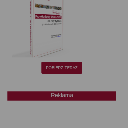
POBIERZ TERAZ
Reklama