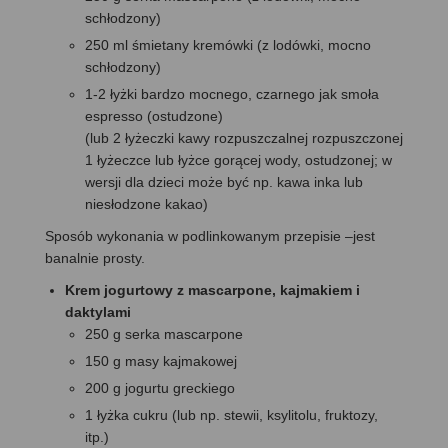
schłodzony)
250 ml śmietany kremówki (z lodówki, mocno
schłodzony)
1-2 łyżki bardzo mocnego, czarnego jak smoła
espresso (ostudzone)
(lub 2 łyżeczki kawy rozpuszczalnej rozpuszczonej
1 łyżeczce lub łyżce gorącej wody, ostudzonej; w
wersji dla dzieci może być np. kawa inka lub
niesłodzone kakao)
Sposób wykonania w podlinkowanym przepisie –jest
banalnie prosty.
Krem jogurtowy z mascarpone, kajmakiem i
daktylami
250 g serka mascarpone
150 g masy kajmakowej
200 g jogurtu greckiego
1 łyżka cukru (lub np. stewii, ksylitolu, fruktozy,
itp.)