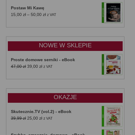
Postaw Mi Kawę
Zakres
15,00
zł
–
50,00
zł
z VAT
cen:
od
15,00 zł
do
NOWE W SKLEPIE
50,00 zł
Proste domowe serniki - eBook
Pierwotna
Aktualna
47,00
zł
39,00
zł
z VAT
cena
cena
wynosiła:
wynosi:
47,00 zł.
39,00 zł.
OKAZJE
Skutecznie.TV (vol.2) - eBook
Pierwotna
Aktualna
39,99
zł
25,00
zł
z VAT
cena
cena
wynosiła:
wynosi:
Szybko, smacznie, domowo - eBook