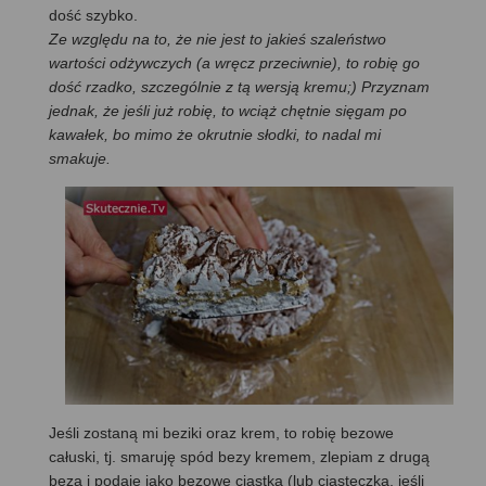
dość szybko.
Ze względu na to, że nie jest to jakieś szaleństwo
wartości odżywczych (a wręcz przeciwnie), to robię go
dość rzadko, szczególnie z tą wersją kremu;) Przyznam
jednak, że jeśli już robię, to wciąż chętnie sięgam po
kawałek, bo mimo że okrutnie słodki, to nadal mi
smakuje.
Jeśli zostaną mi beziki oraz krem, to robię bezowe
całuski, tj. smaruję spód bezy kremem, zlepiam z drugą
bezą i podaję jako bezowe ciastka (lub ciasteczka, jeśli