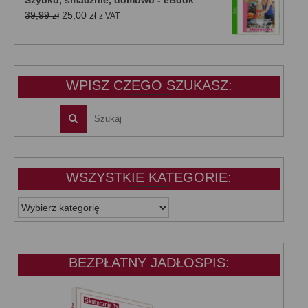
39,99 zł.
25,00 zł.
Pierwotna
Aktualna
39,99
zł
25,00
zł
z VAT
cena
cena
wynosiła:
wynosi:
39,99 zł.
25,00 zł.
WPISZ CZEGO SZUKASZ:
WSZYSTKIE KATEGORIE:
WSZYSTKIE
KATEGORIE:
BEZPŁATNY JADŁOSPIS: