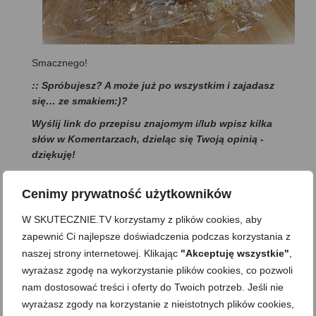
Smacznego!
:: Spróbujesz? A może już po wszystkim i zajadasz
się… ze smakiem:)?
Wyślij link do przepisu znajomym i/lub wpisz kilka
słów w Komentarzach, dzieląc się Twoją opinią -
dziękuję!
...a jeśli
czujesz, że to, co robię jest
Cenimy prywatność użytkowników
wartościowe, po prostu
POSTAW MI
W SKUTECZNIE.TV korzystamy z plików cookies, aby
KAWĘ☕
zapewnić Ci najlepsze doświadczenia podczas korzystania z
naszej strony internetowej. Klikając
"Akceptuję wszystkie"
,
wyrażasz zgodę na wykorzystanie plików cookies, co pozwoli
Podobał Ci się ten
nam dostosować treści i oferty do Twoich potrzeb. Jeśli nie
przepis?
wyrażasz zgody na korzystanie z nieistotnych plików cookies,