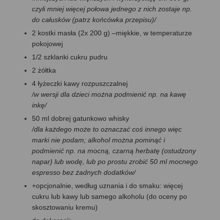
czyli mniej więcej połowa jednego z nich zostaje np.
do całusków (patrz końcówka przepisu)/
2 kostki masła (2x 200 g) –miękkie, w temperaturze
pokojowej
1/2 szklanki cukru pudru
2 żółtka
4 łyżeczki kawy rozpuszczalnej
/w wersji dla dzieci można podmienić np. na kawę
inkę/
50 ml dobrej gatunkowo whisky
/dla każdego może to oznaczać coś innego więc
marki nie podam; alkohol można pominąć i
podmienić np. na mocną, czarną herbatę (ostudzony
napar) lub wodę, lub po prostu zrobić 50 ml mocnego
espresso bez żadnych dodatków/
+opcjonalnie, według uznania i do smaku: więcej
cukru lub kawy lub samego alkoholu (do oceny po
skosztowaniu kremu)