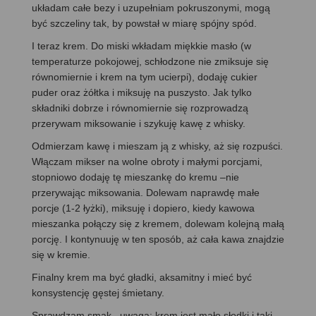
układam całe bezy i uzupełniam pokruszonymi, mogą
być szczeliny tak, by powstał w miarę spójny spód.
I teraz krem. Do miski wkładam miękkie masło (w
temperaturze pokojowej, schłodzone nie zmiksuje się
równomiernie i krem na tym ucierpi), dodaję cukier
puder oraz żółtka i miksuję na puszysto. Jak tylko
składniki dobrze i równomiernie się rozprowadzą
przerywam miksowanie i szykuję kawę z whisky.
Odmierzam kawę i mieszam ją z whisky, aż się rozpuści.
Włączam mikser na wolne obroty i małymi porcjami,
stopniowo dodaję tę mieszankę do kremu –nie
przerywając miksowania. Dolewam naprawdę małe
porcje (1-2 łyżki), miksuję i dopiero, kiedy kawowa
mieszanka połączy się z kremem, dolewam kolejną małą
porcję. I kontynuuję w ten sposób, aż cała kawa znajdzie
się w kremie.
Finalny krem ma być gładki, aksamitny i mieć być
konsystencję gęstej śmietany.
Sprawdzam smak –uwaga: krem jest mało słodki i taki