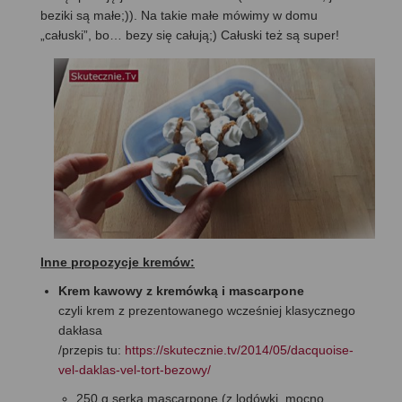
beziki są małe;)). Na takie małe mówimy w domu
„całuski”, bo… bezy się całują;) Całuski też są super!
Inne propozycje kremów:
Krem kawowy z kremówką i mascarpone
czyli krem z prezentowanego wcześniej klasycznego
dakłasa
/przepis tu:
https://skutecznie.tv/2014/05/dacquoise-
vel-daklas-vel-tort-bezowy/
250 g serka mascarpone (z lodówki, mocno