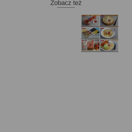
Zobacz też
Domowy ketchup (bez
Tarta francuska z
cukru)
cebulą i pomidorem
Zupa kurkowa z
Domowe żelki
selerem i pietruszką
Zapiekany naleśnik z
mięsem i pieczarkami. I
Gołąbki z cukinii
prosta sałatka
Najprostszy klasyczny
chlebek bananowy
Kotlety ruskie
(zawsze się uda!)