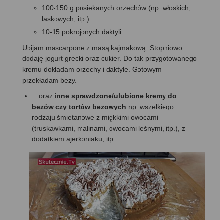
100-150 g posiekanych orzechów (np. włoskich,
laskowych, itp.)
10-15 pokrojonych daktyli
Ubijam mascarpone z masą kajmakową. Stopniowo
dodaję jogurt grecki oraz cukier. Do tak przygotowanego
kremu dokładam orzechy i daktyle. Gotowym
przekładam bezy.
…oraz
inne sprawdzone/ulubione kremy do
bezów czy tortów bezowych
np. wszelkiego
rodzaju śmietanowe z miękkimi owocami
(truskawkami, malinami, owocami leśnymi, itp.), z
dodatkiem ajerkoniaku, itp.