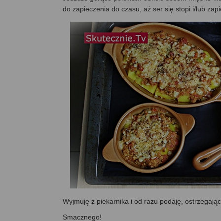
do zapieczenia do czasu, aż ser się stopi i/lub zap
Wyjmuję z piekarnika i od razu podaję, ostrzegają
Smacznego!