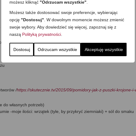
możesz kliknąć
"Odrzucam wszystkie"
.
Możesz także dostosować swoje preferencje, wybierając
opcję
"Dostosuj"
. W dowolnym momencie możesz zmienić
swoje wybory. Aby dowiedzieć się więcej, zapoznaj się z
 bez skóry i kości, ale spokojnie można sięgnąć po dowolne ulubione
naszą
Polityką prywatności
.
o smaku –w prezentowanej wersji dodałam:
Dostosuj
Odrzucam wszystkie
Akceptuję wszystkie
rzu
zetworów
/
https://skutecznie.tv/2015/09/pomidory-jak-z-puszki-krojone-i-
ie do własnych potrzeb)
mie -moje ilości: wrzątek (tyle, by przykryć ziemniaki) + sól do smaku