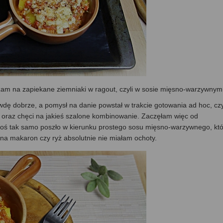
szam na zapiekane ziemniaki w ragout, czyli w sosie mięsno-warzywnym
dę dobrze, a pomysł na danie powstał w trakcie gotowania ad hoc, czy
 oraz chęci na jakieś szalone kombinowanie. Zaczęłam więc od
koś tak samo poszło w kierunku prostego sosu mięsno-warzywnego, któ
na makaron czy ryż absolutnie nie miałam ochoty.