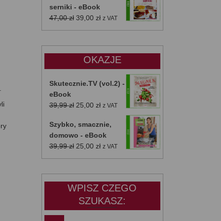
serniki - eBook
Pierwotna
Aktualna
47,00
zł
39,00
zł
z VAT
cena
cena
wynosiła:
wynosi:
47,00 zł.
39,00 zł.
OKAZJE
Skutecznie.TV (vol.2) -
.
eBook
li
Pierwotna
Aktualna
39,99
zł
25,00
zł
z VAT
cena
cena
Szybko, smacznie,
ry
wynosiła:
wynosi:
domowo - eBook
39,99 zł.
25,00 zł.
Pierwotna
Aktualna
39,99
zł
25,00
zł
z VAT
cena
cena
wynosiła:
wynosi:
39,99 zł.
25,00 zł.
WPISZ CZEGO
SZUKASZ: