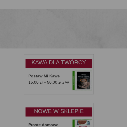
KAWA DLA TWÓRCY
Postaw Mi Kawę
Zakres
15,00
zł
–
50,00
zł
z VAT
cen:
od
15,00 zł
do
NOWE W SKLEPIE
50,00 zł
Proste domowe