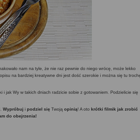
kowało nam na tyle, że nie raz pewnie do niego wrócę, może lekko
opisu na bardziej kreatywne dni jest dość szerokie i można się tu troch
i i jak Wy w takich dniach radzicie sobie z gotowaniem. Podzielicie się
j.
Wypróbuj
i
podziel się
Twoją
opinią
! A oto
krótki filmik jak zrobić
am do obejrzenia!