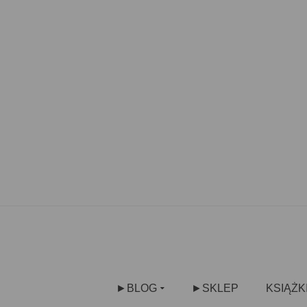
►BLOG
►SKLEP
KSIĄŻK