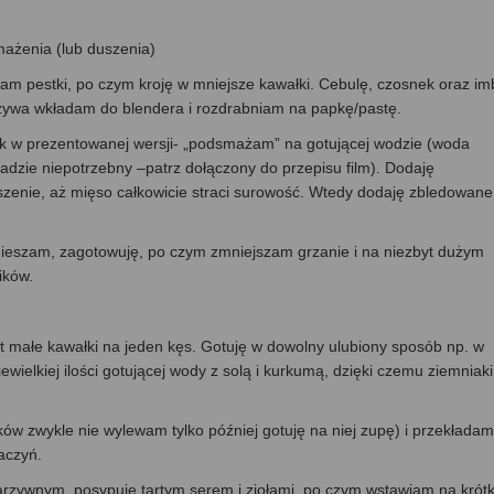
smażenia (lub duszenia)
 pestki, po czym kroję w mniejsze kawałki. Cebulę, czosnek oraz imb
rzywa wkładam do blendera i rozdrabniam na papkę/pastę.
-jak w prezentowanej wersji- „podsmażam” na gotującej wodzie (woda
asadzie niepotrzebny –patrz dołączony do przepisu film). Dodaję
zenie, aż mięso całkowicie straci surowość. Wtedy dodaję zbledowane
mieszam, zagotowuję, po czym zmniejszam grzanie i na niezbyt dużym
ików.
yt małe kawałki na jeden kęs. Gotuję w dowolny ulubiony sposób np. w
ielkiej ilości gotującej wody z solą i kurkumą, dzięki czemu ziemniaki
 zwykle nie wylewam tylko później gotuję na niej zupę) i przekładam
aczyń.
zywnym, posypuję tartym serem i ziołami, po czym wstawiam na krót