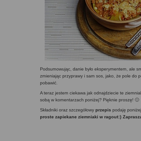
Podsumowując, danie było eksperymentem, ale sma
zmieniając przyprawy i sam sos, jako, że pole do p
pobawić.
A teraz jestem ciekawa jak odnajdziecie te ziemniak
sobą w komentarzach poniżej? Pięknie proszę! 🙂
Składniki oraz szczegółowy
przepis
podaję poniże
proste zapiekane ziemniaki w ragout:) Zaprasz