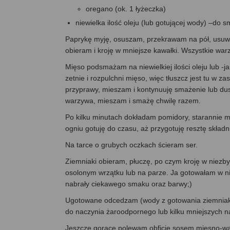
oregano (ok. 1 łyżeczka)
niewielka ilość oleju (lub gotującej wody) –do 
Paprykę myję, osuszam, przekrawam na pół, usuwam
obieram i kroję w mniejsze kawałki. Wszystkie wa
Mięso podsmażam na niewielkiej ilości oleju lub 
zetnie i rozpulchni mięso, więc tłuszcz jest tu w z
przyprawy, mieszam i kontynuuję smażenie lub dus
warzywa, mieszam i smażę chwilę razem.
Po kilku minutach dokładam pomidory, starannie 
ogniu gotuję do czasu, aż przygotuję resztę składn
Na tarce o grubych oczkach ścieram ser.
Ziemniaki obieram, płuczę, po czym kroję w niezb
osolonym wrzątku lub na parze. Ja gotowałam w niew
nabrały ciekawego smaku oraz barwy;)
Ugotowane odcedzam (wody z gotowania ziemniaków
do naczynia żaroodpornego lub kilku mniejszych n
Jeszcze gorące polewam obficie sosem mięsno-war