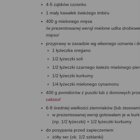
4-5 ząbków czosnku
1 mały kawałek świeżego imbiru
400 g mielonego mięsa
/w prezentowanej wersji mielone udka drobiowe
mięso/
przyprawy w zasadzie wg własnego uznania i d
1 łyżeczka oregano
1/2 łyżeczki soli
1/2 łyżeczki czarnego świeżo mielonego pie
1/2 łyżeczki kurkumy
1/4 łyżeczki mielonego cynamonu
400 g pomidorów z puszki lub z domowych pr
calosci/
6-8 średniej wielkości ziemniaków (lub stosown
w prezentowanej wersji gotowałam je w kurku
(np. 1/2 łyżeczki) + 1/2 łyżeczki kurkumy
do posypania przed zapieczeniem
żółty ser (ok. 1/2 szklanki)