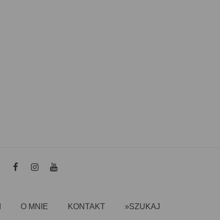
I
O MNIE
KONTAKT
»SZUKAJ