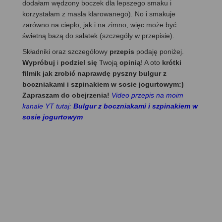
dodałam wędzony boczek dla lepszego smaku i
korzystałam z masła klarowanego). No i smakuje
zarówno na ciepło, jak i na zimno, więc może być
świetną bazą do sałatek (szczegóły w przepisie).
Składniki oraz szczegółowy
przepis
podaję poniżej.
Wypróbuj
i
podziel się
Twoją
opinią
! A oto
krótki
filmik jak zrobić naprawdę pyszny bulgur z
boczniakami i szpinakiem w sosie jogurtowym:)
Zapraszam do obejrzenia!
Video przepis na moim
kanale YT tutaj:
Bulgur z boczniakami i szpinakiem w
sosie jogurtowym