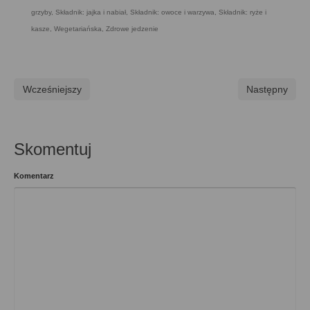
grzyby
,
Składnik: jajka i nabiał
,
Składnik: owoce i warzywa
,
Składnik: ryże i
kasze
,
Wegetariańska
,
Zdrowe jedzenie
Wcześniejszy
Następny
Skomentuj
Komentarz