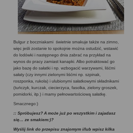
Bulgur z boczniakami świetnie smakuje także na zimno,
więc jeśli zostanie to spokojnie można ostudzić, wstawić
do lodówki i następnego dnia zabrać na przykład na
wynos do pracy zamiast kanapki. Albo potraktować go
jako bazę do sałatki i np. wzbogacić warzywami, liśćmi
sałaty (czy innymi zielonymi liśćmi np. szpinak,
roszponka, rukola) i ulubionymi sałatkowymi składnikami
(tuńczyk, kurczak, ciecierzyca, fasolka, zielony groszek,
pomidorki, itp.) i mamy pełnowartościową sałatkę.
Smacznego:)
:: Spróbujesz? A może już po wszystkim i zajadasz
się… ze smakiem:)?
Wyślij link do przepisu znajomym i/lub wpisz kilka