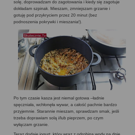
solę, doprowadzam do zagotowania i kiedy się zagotuje
dokładam szpinak. Mieszam, zmniejszam grzanie i
gotuję pod przykryciem przez 20 minut (bez
podnoszenia pokrywki i mieszania!).
Po tym czasie kasza jest niemal gotowa –ładnie
spęczniała, wchłonęła wywar, a całość pachnie bardzo
przyjemnie. Starannie mieszam, sprawdzam smak, jeśli
trzeba doprawiam solą i/lub pieprzem, po czym
wyłączam grzanie.
Teraz dodaję jogurt, który wraz z odrobiną wody na dnie