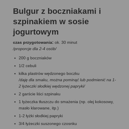
Bulgur z boczniakami i
szpinakiem w sosie
jogurtowym
czas przygotowania:
ok. 30 minut
/proporcje dla 2-4 osób/
200 g boczniaków
1/2 cebuli
kilka plastrów wędzonego boczku
/daję dla smaku, można pominąć lub podmienić na 1-
2 łyżeczki słodkiej wędzonej papryki/
2 garście liści szpinaku
1 łyżeczka tłuszczu do smażenia (np. olej kokosowy,
masło klarowane, itp.)
1-2 łyżki słodkiej papryki
3/4 łyżeczki suszonego czosnku