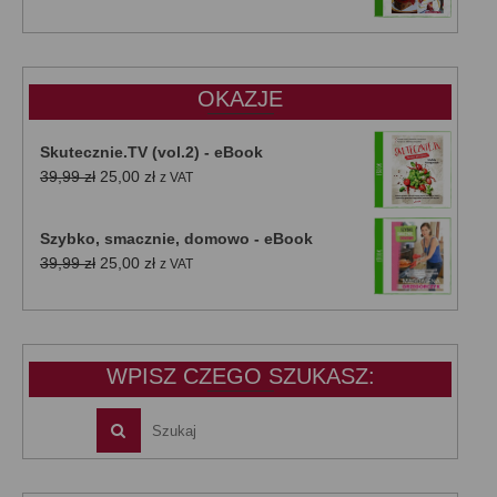
cena
cena
wynosiła:
wynosi:
47,00 zł.
39,00 zł.
OKAZJE
Skutecznie.TV (vol.2) - eBook
Pierwotna
Aktualna
39,99
zł
25,00
zł
z VAT
cena
cena
wynosiła:
wynosi:
Szybko, smacznie, domowo - eBook
39,99 zł.
25,00 zł.
Pierwotna
Aktualna
39,99
zł
25,00
zł
z VAT
cena
cena
wynosiła:
wynosi:
39,99 zł.
25,00 zł.
WPISZ CZEGO SZUKASZ: