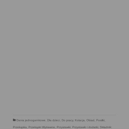
Dania jednogarnkowe
,
Dla dzieci
,
Do pracy
,
Kolacja
,
Obiad
,
Posiłki
,
Przekąska
,
Przekąski Wytrawne
,
Przystawki
,
Przystawki i dodatki
,
Składnik: