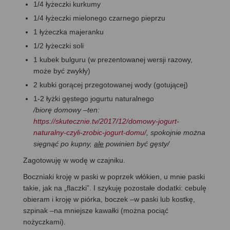
1/4 łyżeczki kurkumy
1/4 łyżeczki mielonego czarnego pieprzu
1 łyżeczka majeranku
1/2 łyżeczki soli
1 kubek bulguru (w prezentowanej wersji razowy,
może być zwykły)
2 kubki gorącej przegotowanej wody (gotującej)
1-2 łyżki gęstego jogurtu naturalnego
/biorę domowy –ten:
https://skutecznie.tv/2017/12/domowy-jogurt-
naturalny-czyli-zrobic-jogurt-domu/
, spokojnie można
sięgnąć po kupny,
ale
powinien być gęsty/
Zagotowuję w wodę w czajniku.
Boczniaki kroję w paski w poprzek włókien, u mnie paski
takie, jak na „flaczki”. I szykuję pozostałe dodatki: cebulę
obieram i kroję w piórka, boczek –w paski lub kostkę,
szpinak –na mniejsze kawałki (można pociąć
nożyczkami).