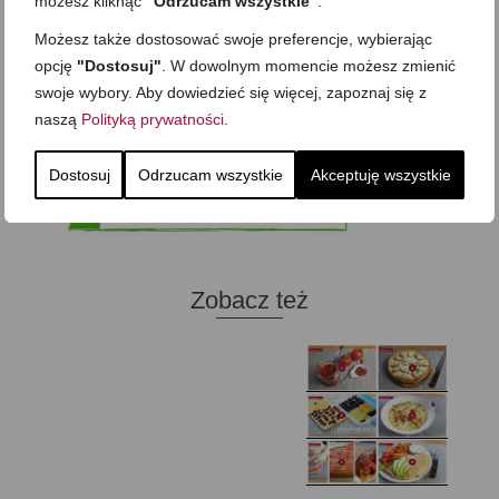
możesz kliknąć
"Odrzucam wszystkie"
.
Możesz także dostosować swoje preferencje, wybierając
opcję
"Dostosuj"
. W dowolnym momencie możesz zmienić
swoje wybory. Aby dowiedzieć się więcej, zapoznaj się z
naszą
Polityką prywatności
.
Dostosuj
Odrzucam wszystkie
Akceptuję wszystkie
Zobacz też
Domowy ketchup (bez
Tarta francuska z
cukru)
cebulą i pomidorem
Zupa kurkowa z
Domowe żelki
selerem i pietruszką
Zapiekany naleśnik z
mięsem i pieczarkami. I
Gołąbki z cukinii