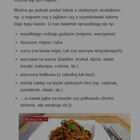
można się tym najeść.
Można go jednak podać także z ulubionym dodatkiem
np. z mięsem czy z jajkiem czy z czymkolwiek lubimy
tego typu kasze. U nas świetnie sprawdzają się np.:
wszelkiego rodzaju gulasze (mięsne, warzywne)
duszone mięsa i ryba
curry (na bazie mięs, ryb czy warzyw strączkowych)
warzywa na parze (kalafior, brokuł, dynia, batat,
buraki, kalarepa, cukinia, itp.)
pieczona kiełbasa (z cebulką lub bez)
micha sałaty na bazie zielonych liści (np. szpinak,
pomidorki, oliwki, itp.)
…a nawet jajka na twardo czy półtwardo (brzmi
dziwnie, ale smakuje ok;))