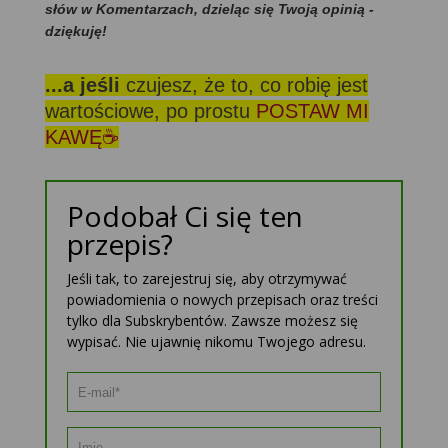
słów w Komentarzach, dzieląc się Twoją opinią -
dziękuję!
...a jeśli
czujesz, że to, co robię jest
wartościowe, po prostu
POSTAW MI
KAWĘ☕
Podobał Ci się ten
przepis?
Jeśli tak, to zarejestruj się, aby otrzymywać
powiadomienia o nowych przepisach oraz treści
tylko dla Subskrybentów. Zawsze możesz się
wypisać. Nie ujawnię nikomu Twojego adresu.