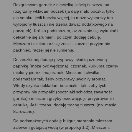
Rozgrzewam garnek z niewielką ilością tłuszczu, na
rozgrzany wkładam boczek (ja daję mało boczku, tylko
dla smaku, jeśli boczku więcej, to może wystarczy ten
wytopiony tłuszcz i nie trzeba dawać dodatkowego na
początek). Krótko podsmażam, aż zacznie się wytapiać i
delikatnie się zrumieni, po czym dodaję cebulę.
Mieszam i czekam aż się zeszli i zacznie przyjemnie
pachnieć, raczej jej nie rumienię.
Do zeszklonej dodaję przyprawy: słodką czerwoną
paprykę (może być wędzona), czosnek, kurkuma czarny
mielony pieprz i majeranek. Mieszam i chwilkę
podsmażam tak, żeby przyprawy uwolniły aromat.
Wtedy szybko dokładam boczniaki –tak, żeby tych
przypraw nie przypalić (boczniaki schłodzą zawartość
garnka) i mieszam grzyby osnuwając je przyprawami i
cebulką. Jeśli trzeba, dodaję trochę tłuszczu (np. masło
klarowane).
Do podsmażonych dodaję bulgur, starannie mieszam i
zalewam gotującą wodą (w proporcji 1:2). Mieszam,