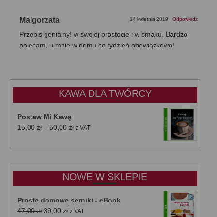
Malgorzata
14 kwietnia 2019
|
Odpowiedz
Przepis genialny! w swojej prostocie i w smaku. Bardzo
polecam, u mnie w domu co tydzień obowiązkowo!
KAWA DLA TWÓRCY
Postaw Mi Kawę
Zakres
15,00
zł
–
50,00
zł
z VAT
cen:
od
15,00 zł
do
NOWE W SKLEPIE
50,00 zł
Proste domowe serniki - eBook
Pierwotna
Aktualna
47,00
zł
39,00
zł
z VAT