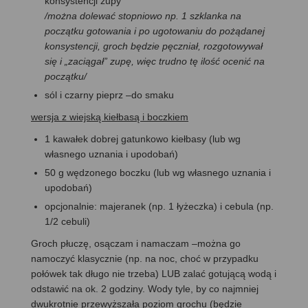
konsystencji zupy
/można dolewać stopniowo np. 1 szklanka na
początku gotowania i po ugotowaniu do pożądanej
konsystencji, groch będzie pęczniał, rozgotowywał
się i „zaciągał” zupę, więc trudno tę ilość ocenić na
początku/
sól i czarny pieprz –do smaku
wersja z wiejską kiełbasą i boczkiem
1 kawałek dobrej gatunkowo kiełbasy (lub wg
własnego uznania i upodobań)
50 g wędzonego boczku (lub wg własnego uznania i
upodobań)
opcjonalnie: majeranek (np. 1 łyżeczka) i cebula (np.
1/2 cebuli)
Groch płuczę, osączam i namaczam –można go
namoczyć klasycznie (np. na noc, choć w przypadku
połówek tak długo nie trzeba) LUB zalać gotującą wodą i
odstawić na ok. 2 godziny. Wody tyle, by co najmniej
dwukrotnie przewyższała poziom grochu (będzie