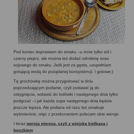
Pod koniec doprawiam do smaku –u mnie tylko sól i
czarny pieprz, ale można też dodać odrobinę sosu
sojowego do smaku. Jeśli jest za gęsta, uzupełniam
gotującą wodą do pożądanej konsystencji. I gotowe;)
Tę grochówkę można przygotować w dniu
poprzedzającym podanie, czyli zostawić ją do
ostygnięcia, wstawić do lodówki i następnego dnia tylko
podgrzać –i jak każda zupa następnego dnia będzie
jeszcze lepsza. Ale podana od razu też smakuje
wyśmienicie, więc z przekonaniem polecam obie wersje.
I teraz
wersja mięsna, czyli z wiejską kiełbasą i
boczkiem