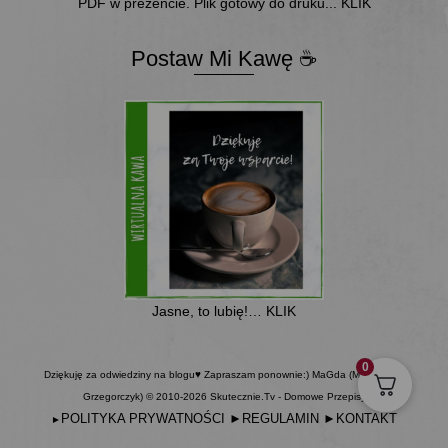
PDF w prezencie. Plik gotowy do druku... KLIK
Postaw Mi Kawę ☕
Jasne, to lubię!… KLIK
0
Dziękuję za odwiedziny na blogu♥ Zapraszam ponownie:) MaGda (Magdalena
Grzegorczyk) © 2010-2026 Skutecznie.Tv - Domowe Przepisy
POLITYKA PRYWATNOŚCI
►
REGULAMIN
►
KONTAKT
►