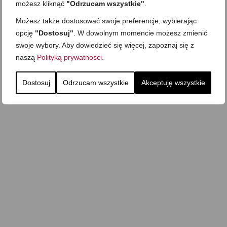
możesz kliknąć
"Odrzucam wszystkie"
.
Zobacz też
Możesz także dostosować swoje preferencje, wybierając
opcję
"Dostosuj"
. W dowolnym momencie możesz zmienić
swoje wybory. Aby dowiedzieć się więcej, zapoznaj się z
Domowy ketchup (bez
Tarta francuska z
naszą
Polityką prywatności
.
cukru)
cebulą i pomidorem
Zupa kurkowa z
Domowe żelki
selerem i pietruszką
Dostosuj
Odrzucam wszystkie
Akceptuję wszystkie
Zapiekany naleśnik z
mięsem i pieczarkami. I
Gołąbki z cukinii
prosta sałatka
Najprostszy klasyczny
chlebek bananowy
Kotlety ruskie
(zawsze się uda!)