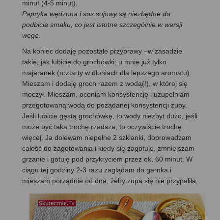
minut (4-5 minut).
Papryka wędzona i sos sojowy są niezbędne do
podbicia smaku, co jest istotne szczególnie w wersji
wege.
Na koniec dodaję pozostałe przyprawy –w zasadzie
takie, jak lubicie do grochówki: u mnie już tylko
majeranek (roztarty w dłoniach dla lepszego aromatu).
Mieszam i dodaję groch razem z wodą(!), w której się
moczył. Mieszam, oceniam konsystencję i uzupełniam
przegotowaną wodą do pożądanej konsystencji zupy.
Jeśli lubicie gęstą grochówkę, to wody niezbyt dużo, jeśli
może być taka trochę rzadsza, to oczywiście trochę
więcej. Ja dolewam niepełne 2 szklanki, doprowadzam
całość do zagotowania i kiedy się zagotuje, zmniejszam
grzanie i gotuję pod przykryciem przez ok. 60 minut. W
ciągu tej godziny 2-3 razu zaglądam do garnka i
mieszam porządnie od dna, żeby zupa się nie przypaliła.