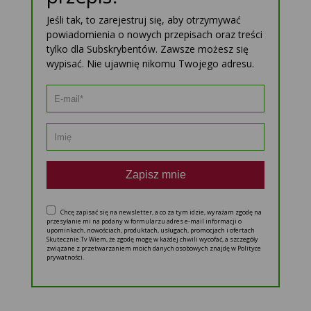
Jeśli tak, to zarejestruj się, aby otrzymywać
powiadomienia o nowych przepisach oraz treści
tylko dla Subskrybentów. Zawsze możesz się
wypisać. Nie ujawnię nikomu Twojego adresu.
Zapisz mnie
Chcę zapisać się na newsletter, a co za tym idzie, wyrażam zgodę na
przesyłanie mi na podany w formularzu adres e-mail informacji o
upominkach, nowościach, produktach, usługach, promocjach i ofertach
Skutecznie.Tv Wiem, że zgodę mogę w każdej chwili wycofać, a szczegóły
związane z przetwarzaniem moich danych osobowych znajdę w Polityce
prywatności.