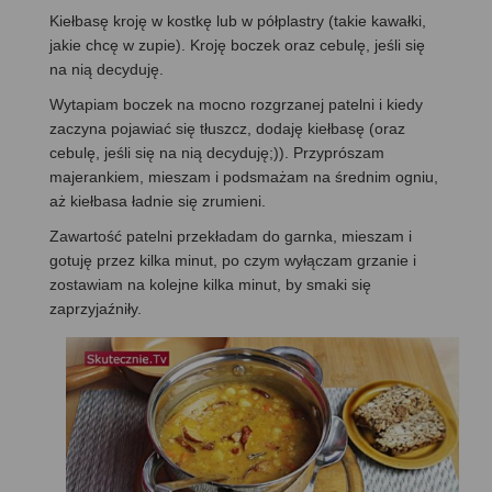
Kiełbasę kroję w kostkę lub w półplastry (takie kawałki,
jakie chcę w zupie). Kroję boczek oraz cebulę, jeśli się
na nią decyduję.
Wytapiam boczek na mocno rozgrzanej patelni i kiedy
zaczyna pojawiać się tłuszcz, dodaję kiełbasę (oraz
cebulę, jeśli się na nią decyduję;)). Przyprószam
majerankiem, mieszam i podsmażam na średnim ogniu,
aż kiełbasa ładnie się zrumieni.
Zawartość patelni przekładam do garnka, mieszam i
gotuję przez kilka minut, po czym wyłączam grzanie i
zostawiam na kolejne kilka minut, by smaki się
zaprzyjaźniły.