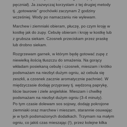
pęczniał). Ja zazwyczaj korzystam z tej drugiej metody
tj. „gotowanie” grochówki zaczynam 2 godziny
wcześniej. Wody po namaczaniu nie wylewam.
Marchew i ziemniaki obieram, płuczę, po czym kroję w
kostkę jak do zupy. Cebulę obieram i kroję w kostkę lub
z grubsza siekam. Czosnek przeciskam przez praskę
lub drobno siekam.
Rozgrzewam garnek, w którym będę gotować zupę z
niewielką ilością tłuszczu do smażenia. Na gorący
wkładam posiekaną cebulę i czosnek, mieszam i krótko
podsmażam na niezbyt dużym ogniu, aż cebula się
zeszkli, a czosnek zacznie aromatycznie pachnieć. W
międzyczasie dodaję przyprawy tj. wędzoną paprykę,
liście laurowe i ziele angielskie. Mieszam i chwilkę
podsmażam na niezbyt dużym ogniu (3-4 minuty).
Po tym czasie dolewam sos sojowy, dodaję pokrojone
ziemniaki oraz marchew i mieszam, starannie osuwając
je w tych podsmażonych dodatkach. Trzymam na małym
ogniu, co jakiś czas mieszając (!), przez kolejne kilka