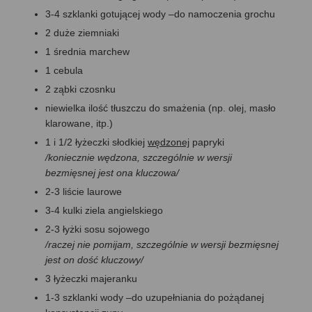
3-4 szklanki gotującej wody –do namoczenia grochu
2 duże ziemniaki
1 średnia marchew
1 cebula
2 ząbki czosnku
niewielka ilość tłuszczu do smażenia (np. olej, masło
klarowane, itp.)
1 i 1/2 łyżeczki słodkiej
wędzonej
papryki
/koniecznie wędzona, szczególnie w wersji
bezmięsnej jest ona kluczowa/
2-3 liście laurowe
3-4 kulki ziela angielskiego
2-3 łyżki sosu sojowego
/raczej nie pomijam, szczególnie w wersji bezmięsnej
jest on dość kluczowy/
3 łyżeczki majeranku
1-3 szklanki wody –do uzupełniania do pożądanej