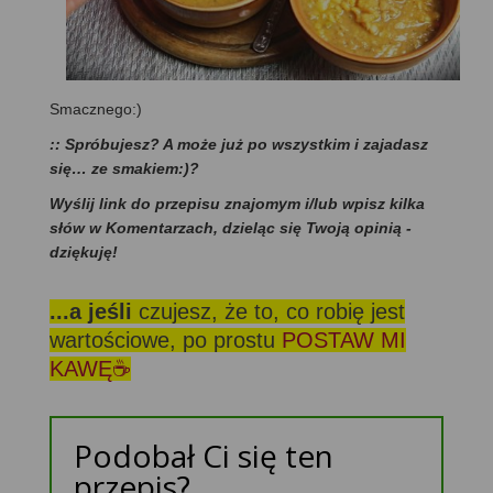
Smacznego:)
:: Spróbujesz? A może już po wszystkim i zajadasz
się… ze smakiem:)?
Wyślij link do przepisu znajomym i/lub wpisz kilka
słów w Komentarzach, dzieląc się Twoją opinią -
dziękuję!
...a jeśli
czujesz, że to, co robię jest
wartościowe, po prostu
POSTAW MI
KAWĘ☕
Podobał Ci się ten
przepis?