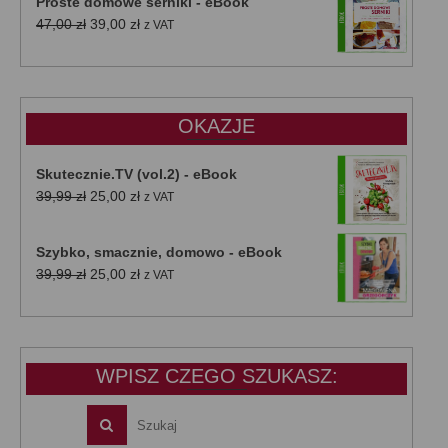
Proste domowe serniki - eBook
Pierwotna
Aktualna
47,00
zł
39,00
zł
z VAT
cena
cena
wynosiła:
wynosi:
47,00 zł.
39,00 zł.
OKAZJE
Skutecznie.TV (vol.2) - eBook
Pierwotna
Aktualna
39,99
zł
25,00
zł
z VAT
cena
cena
wynosiła:
wynosi:
Szybko, smacznie, domowo - eBook
39,99 zł.
25,00 zł.
Pierwotna
Aktualna
39,99
zł
25,00
zł
z VAT
cena
cena
wynosiła:
wynosi:
39,99 zł.
25,00 zł.
WPISZ CZEGO SZUKASZ: