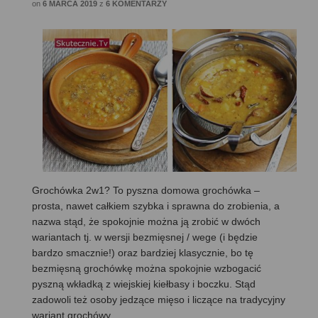
on
6 MARCA 2019
z
6 KOMENTARZY
Grochówka 2w1? To pyszna domowa grochówka –
prosta, nawet całkiem szybka i sprawna do zrobienia, a
nazwa stąd, że spokojnie można ją zrobić w dwóch
wariantach tj. w wersji bezmięsnej / wege (i będzie
bardzo smacznie!) oraz bardziej klasycznie, bo tę
bezmięsną grochówkę można spokojnie wzbogacić
pyszną wkładką z wiejskiej kiełbasy i boczku. Stąd
zadowoli też osoby jedzące mięso i liczące na tradycyjny
wariant grochówy.