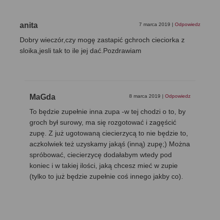
anita
7 marca 2019
|
Odpowiedz
Dobry wieczór,czy mogę zastapić gchroch cieciorka z
sloika,jesli tak to ile jej dać.Pozdrawiam
MaGda
8 marca 2019
|
Odpowiedz
To będzie zupełnie inna zupa -w tej chodzi o to, by
groch był surowy, ma się rozgotować i zagęścić
zupę. Z już ugotowaną ciecierzycą to nie będzie to,
aczkolwiek też uzyskamy jakąś (inną) zupę;) Można
spróbować, ciecierzycę dodałabym wtedy pod
koniec i w takiej ilości, jaką chcesz mieć w zupie
(tylko to już będzie zupełnie coś innego jakby co).