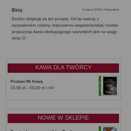
Binq
6 marca 2019
|
Odpowiedz
Bardzo dziękuję za ten przepis. Od lat walczę z
wyżywieniem rodziny mięsożerno-wegetariańskiej i każda
propozycja dania obsługującego wszystkich jest na wagę
złota 🙂
KAWA DLA TWÓRCY
Postaw Mi Kawę
Zakres
15,00
zł
–
50,00
zł
z VAT
cen:
od
15,00 zł
do
NOWE W SKLEPIE
50,00 zł