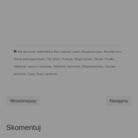
'Nie-łączenie' składników
,
Bez nabiału i jajek
,
Bezglutenowa
,
Bezmleczna
,
Dania jednogarnkowe
,
Dla dzieci
,
Kolacja
,
Mega proste
,
Obiad
,
Posiłki
,
Składnik: owoce i warzywa
,
Składnik: ziemniaki
,
Wegetariańska
,
Zdrowe
jedzenie
,
Zupy
,
Zupy i gulasze
Wcześniejszy
Następny
Skomentuj