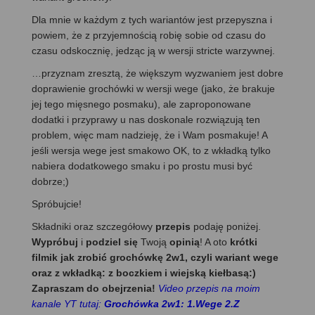
Dla mnie w każdym z tych wariantów jest przepyszna i
powiem, że z przyjemnością robię sobie od czasu do
czasu odskocznię, jedząc ją w wersji stricte warzywnej.
…przyznam zresztą, że większym wyzwaniem jest dobre
doprawienie grochówki w wersji wege (jako, że brakuje
jej tego mięsnego posmaku), ale zaproponowane
dodatki i przyprawy u nas doskonale rozwiązują ten
problem, więc mam nadzieję, że i Wam posmakuje! A
jeśli wersja wege jest smakowo OK, to z wkładką tylko
nabiera dodatkowego smaku i po prostu musi być
dobrze;)
Spróbujcie!
Składniki oraz szczegółowy
przepis
podaję poniżej.
Wypróbuj
i
podziel się
Twoją
opinią
! A oto
krótki
filmik jak zrobić grochówkę 2w1, czyli wariant wege
oraz z wkładką: z boczkiem i wiejską kiełbasą:)
Zapraszam do obejrzenia!
Video przepis na moim
kanale YT tutaj:
Grochówka 2w1: 1.Wege 2.Z