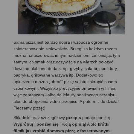
Sama pizza jest bardzo dobra i wzbudza ogromne
zainteresowanie stołowników. Brzegi za każdym razem
można nafaszerować innym nadzieniem, zmieniając tym
samym ich smak oraz oczywiście na wierzch położyć
dowolne ulubione dodatki np. grzyby, salami, pomidory,
papryka, grillowane warzywa itp. Dodatkowo po
upieczeniu można „ubrać” pizzę sałatą i skropić sosem
czosnkowym. Wszystko precyzyjnie omawiam w filmie,
więc zapraszam –albo do lektury poniższego przepisu,
albo do obejrzenia video-przepisu. A potem… do dzieła!
Pieczemy pizzę;)
Składniki oraz szczegółowy
przepis
podaję poniżej.
Wypróbuj
i
podziel się
Twoją
opinią
! A oto
krótki
filmik jak zrobić domową pizzę z faszerowanymi