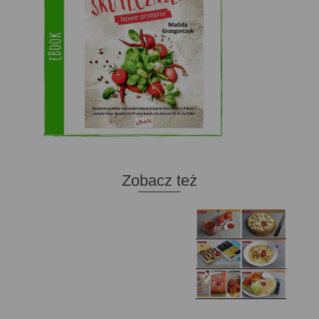
Zobacz też
Domowy ketchup (bez
Tarta francuska z
cukru)
cebulą i pomidorem
Zupa kurkowa z
Domowe żelki
selerem i pietruszką
Zapiekany naleśnik z
mięsem i pieczarkami. I
Gołąbki z cukinii
prosta sałatka