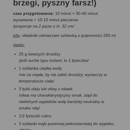
brzegi, pyszny farsz!)
czas przygotowania:
10 minut + 30-40 minut
wyrastania + 10-15 minut pieczenia
/proporcje na 2 pizze o śr. 32 cm/
info
: składniki odmierzam szklanką o pojemności 250 ml
ciasto:
25 g świeżych drożdży
/jeśli suche typu instant, to 1 łyżeczka/
1 szklanka ciepłej wody
/nie za ciepła, by nie zabić drożdży, wystarczy w
temperaturze ciała/
3 łyżki oleju lub oliwy z oliwek
/oliwa ma charakterystyczny smak, stąd do
niektórych wypieków wolę bardziej neutralny w
smaku olej/
1/2 łyżeczki cukru
3 szklanki mąki pszennej pełnoziarnistej do wypieku
chleba