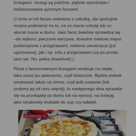
brzegami –brzegi są pulchne, pięknie wyrośnięte i
nafaszerowane pysznym farszem.
U mnie w roli farszu wołowina z cebulką, ale spokojnie
można podmienić na to, na co macie ochotę lub co
akurat macie w domu. Jako farsz świetnie sprawdzą się
–do wyboru: pieczone warzywa, dowolne mielone mięso
podsmażone z przyprawami, mielona ciecierzyca (już
ugotowana), jak i np. tofu z przyprawami czy po prostu
sam ser. No, pełna dowolność;)
Pizza z faszerowanymi brzegami smakuje na ciepło,
taka zaraz po upieczeniu, czyli klasyczne. Będzie jednak
smakować także na zimno, czyli jeśli zostanie (lub
zrobimy jej od razu więcej), to następnego dnia sprawdzi
się na przekąskę (w domu lub na wynos), na kolację,
jako smakowity dodatek do zup czy sałatek.