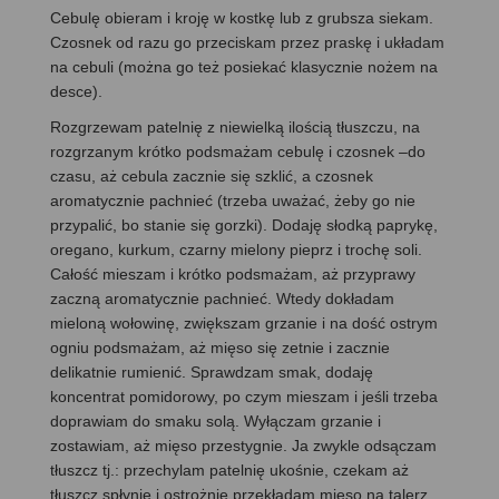
Cebulę obieram i kroję w kostkę lub z grubsza siekam.
Czosnek od razu go przeciskam przez praskę i układam
na cebuli (można go też posiekać klasycznie nożem na
desce).
Rozgrzewam patelnię z niewielką ilością tłuszczu, na
rozgrzanym krótko podsmażam cebulę i czosnek –do
czasu, aż cebula zacznie się szklić, a czosnek
aromatycznie pachnieć (trzeba uważać, żeby go nie
przypalić, bo stanie się gorzki). Dodaję słodką paprykę,
oregano, kurkum, czarny mielony pieprz i trochę soli.
Całość mieszam i krótko podsmażam, aż przyprawy
zaczną aromatycznie pachnieć. Wtedy dokładam
mieloną wołowinę, zwiększam grzanie i na dość ostrym
ogniu podsmażam, aż mięso się zetnie i zacznie
delikatnie rumienić. Sprawdzam smak, dodaję
koncentrat pomidorowy, po czym mieszam i jeśli trzeba
doprawiam do smaku solą. Wyłączam grzanie i
zostawiam, aż mięso przestygnie. Ja zwykle odsączam
tłuszcz tj.: przechylam patelnię ukośnie, czekam aż
tłuszcz spłynie i ostrożnie przekładam mięso na talerz,