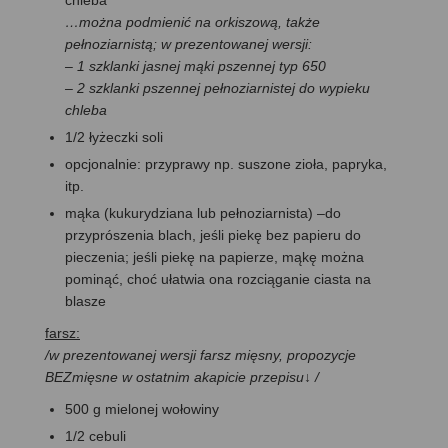
…można podmienić na orkiszową, także
pełnoziarnistą; w prezentowanej wersji:
– 1 szklanki jasnej mąki pszennej typ 650
– 2 szklanki pszennej pełnoziarnistej do wypieku
chleba
1/2 łyżeczki soli
opcjonalnie: przyprawy np. suszone zioła, papryka,
itp.
mąka (kukurydziana lub pełnoziarnista) –do
przyprószenia blach, jeśli piekę bez papieru do
pieczenia; jeśli piekę na papierze, mąkę można
pominąć, choć ułatwia ona rozciąganie ciasta na
blasze
farsz:
/w prezentowanej wersji farsz mięsny, propozycje
BEZmięsne w ostatnim akapicie przepisu↓ /
500 g mielonej wołowiny
1/2 cebuli