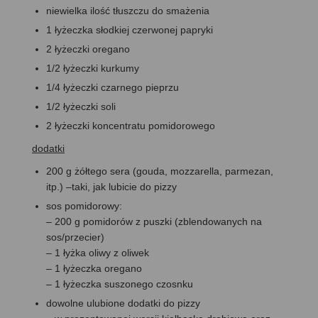
niewielka ilość tłuszczu do smażenia
1 łyżeczka słodkiej czerwonej papryki
2 łyżeczki oregano
1/2 łyżeczki kurkumy
1/4 łyżeczki czarnego pieprzu
1/2 łyżeczki soli
2 łyżeczki koncentratu pomidorowego
dodatki
200 g żółtego sera (gouda, mozzarella, parmezan,
itp.) –taki, jak lubicie do pizzy
sos pomidorowy:
– 200 g pomidorów z puszki (zblendowanych na
sos/przecier)
– 1 łyżka oliwy z oliwek
– 1 łyżeczka oregano
– 1 łyżeczka suszonego czosnku
dowolne ulubione dodatki do pizzy