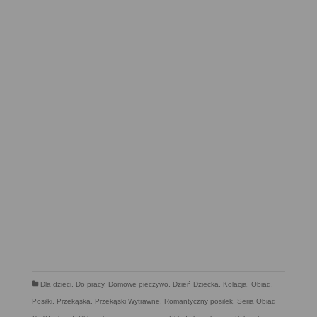
Dla dzieci
,
Do pracy
,
Domowe pieczywo
,
Dzień Dziecka
,
Kolacja
,
Obiad
,
Posiłki
,
Przekąska
,
Przekąski Wytrawne
,
Romantyczny posiłek
,
Seria Obiad