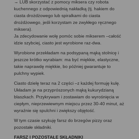
→ LUB skorzystać z pomocy miksera czy robota
kuchennego z odpowiednią nakładką (tj. hakiem do
ciasta drożdżowego lub spiralkami do ciasta
drożdżowego, jeśli korzystam ze zwykłego ręcznego
miksera).
Ja zdecydowanie wolę pomóc sobie mikserem –całość
idzie szybciej, ciasto jest wyrobione raz-dwa.
Wyrobione przekładam na podsypaną mąką stolnicę i
jeszcze krótko wyrabiam: ma być miękkie, elastyczne,
takie naprawdę miękkie, bo później gwarantuje to
pulchny wypiek.
Ciasto dzielę teraz na 2 części –z każdej formuję kulę.
Układam je na przyprószonych mąką kukurydzianą
blaszkach. Przykrywam i zostawiam do wyrośnięcia w
ciepłym, nieprzewiewnym miejscu przez 30-40 minut, aż
wyraźnie się spulchni i zwiększy objętość.
W tym czasie szykuję farsz do brzegów pizzy oraz
pozostałe składniki.
FARSZ I POZOSTAŁE SKŁADNIKI