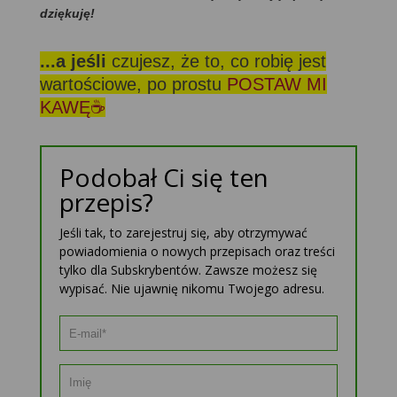
dziękuję!
...a jeśli
czujesz, że to, co robię jest
wartościowe, po prostu
POSTAW MI
KAWĘ☕
Podobał Ci się ten
przepis?
Jeśli tak, to zarejestruj się, aby otrzymywać
powiadomienia o nowych przepisach oraz treści
tylko dla Subskrybentów. Zawsze możesz się
wypisać. Nie ujawnię nikomu Twojego adresu.