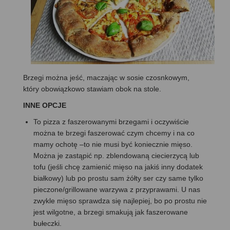
Brzegi można jeść, maczając w sosie czosnkowym,
który obowiązkowo stawiam obok na stole.
INNE OPCJE
To pizza z faszerowanymi brzegami i oczywiście
można te brzegi faszerować czym chcemy i na co
mamy ochotę –to nie musi być koniecznie mięso.
Można je zastąpić np. zblendowaną ciecierzycą lub
tofu (jeśli chcę zamienić mięso na jakiś inny dodatek
białkowy) lub po prostu sam żółty ser czy same tylko
pieczone/grillowane warzywa z przyprawami. U nas
zwykle mięso sprawdza się najlepiej, bo po prostu nie
jest wilgotne, a brzegi smakują jak faszerowane
bułeczki.