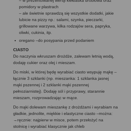
– w prezentowanej wersji kiełbaska drobiowa oraz
pomidory w plastrach
– ale świetnie sprawdzą się wszystkie dodatki, jakie
lubicie na pizzy np.: salami, szynka, pieczarki,
grillowane warzywa, kilka rodzajów sera, papryka,
oliwki, cukinia, itp.
oregano –do posypania przed podaniem
CIASTO
Do naczynia wkruszam drożdże, zalewam letnią wodą,
dodaję cukier oraz olej i mieszam.
Do miski, w której będę wyrabiać ciasto wsypuję mąkę –
łącznie 3 szklanki (np. mieszanka: 1 szklanka jasnej
mąki pszennej i 2 szklanki mąki pszennej
pełnoziarnistej). Dodaję sól i przyprawy, starannie
mieszam, rozprowadzając w mące.
Do mąki dolewam mieszankę z drożdżami i wyrabiam na
gładkie, jednolite, miękkie i elastyczne ciasto –można:
→ręcznie: najpierw w misce, potem przełożyć na
stolnicę i wyrabiać klasycznie jak chleb