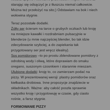
starając się odsączyć je z tłuszczu niemal całkowicie.
Można też przełożyć na sito;) Odstawiam na bok i niech
wołowina stygnie.
Teraz pozostałe dodatki.
Żółty ser
ścieram na tarce o grubych oczkach lub kroję
na mniejsze kawałki i rozdrabniam pulsacyjnie w
blenderze (u mnie najczęściej blender, bo tak idzie
zdecydowanie szybciej, a do zapiekania tak
przygotowany ser jest wręcz idealny).
Sos pomidorowy
–to po prostu zblendowane pomidory z
odrobiną wody i oliwą, które doprawiam do smaku
oregano, suszonym czosnkiem i starannie mieszam.
Ulubione dodatki
: kroję to, co zamierzam podać na
pizzy. W prezentowanej wersji: plastry pomidorów oraz
kiełbaska drobiowa. Inne propozycje znajdziecie w
składnikach. Ważne: aby całość poszła sprawnie
wszystko kroję i przygotowuję w czasie, gdy ciasto
rośnie, a farsz stygnie.
FORMOWANIE PIZZY