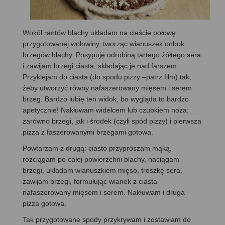
Wokół rantów blachy układam na cieście połowę
przygotowanej wołowiny, tworząc wianuszek onbok
brzegów blachy. Posypuję odrobiną tartego żółtego sera
i zawijam brzegi ciasta, składając je nad farszem.
Przyklejam do ciasta (do spodu pizzy –patrz film) tak,
żeby utworzyć równy nafaszerowany mięsem i serem
brzeg. Bardzo lubię ten widok, bo wygląda to bardzo
apetycznie! Nakłuwam widelcem lub czubkiem noża:
zarówno brzegi, jak i środek (czyli spód pizzy) i pierwsza
pizza z faszerowanymi brzegami gotowa.
Powtarzam z drugą: ciasto przyprószam mąką,
rozciągam po całej powierzchni blachy, naciągam
brzegi, układam wianuszkiem mięso, troszkę sera,
zawijam brzegi, formułując wianek z ciasta
nafaszerowany mięsem i serem. Nakłuwam i druga
pizza gotowa.
Tak przygotowane spody przykrywam i zostawiam do