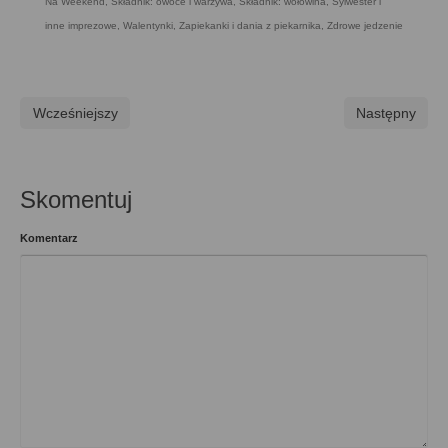
Na Weekend
,
Składnik: owoce i warzywa
,
Składnik: wołowina
,
Sylwester i
inne imprezowe
,
Walentynki
,
Zapiekanki i dania z piekarnika
,
Zdrowe jedzenie
Wcześniejszy
Następny
Skomentuj
Komentarz