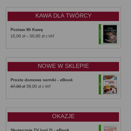
KAWA DLA TWÓRCY
Postaw Mi Kawę
Zakres
15,00
zł
–
50,00
zł
z VAT
cen:
od
15,00 zł
do
NOWE W SKLEPIE
50,00 zł
Proste domowe serniki - eBook
Pierwotna
Aktualna
47,00
zł
39,00
zł
z VAT
cena
cena
wynosiła:
wynosi:
47,00 zł.
39,00 zł.
OKAZJE
Skutecznie.TV (vol.2) - eBook