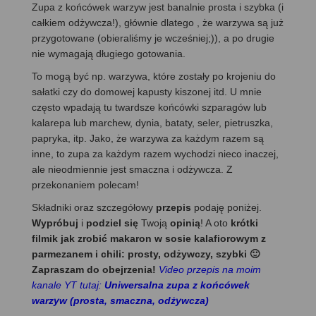
Zupa z końcówek warzyw jest banalnie prosta i szybka (i
całkiem odżywcza!), głównie dlatego , że warzywa są już
przygotowane (obieraliśmy je wcześniej;)), a po drugie
nie wymagają długiego gotowania.
To mogą być np. warzywa, które zostały po krojeniu do
sałatki czy do domowej kapusty kiszonej itd. U mnie
często wpadają tu twardsze końcówki szparagów lub
kalarepa lub marchew, dynia, bataty, seler, pietruszka,
papryka, itp. Jako, że warzywa za każdym razem są
inne, to zupa za każdym razem wychodzi nieco inaczej,
ale nieodmiennie jest smaczna i odżywcza. Z
przekonaniem polecam!
Składniki oraz szczegółowy
przepis
podaję poniżej.
Wypróbuj
i
podziel się
Twoją
opinią
! A oto
krótki
filmik jak zrobić makaron w sosie kalafiorowym z
parmezanem i chili: prosty, odżywczy, szybki 🙂
Zapraszam do obejrzenia!
Video przepis na moim
kanale YT tutaj:
Uniwersalna zupa z końcówek
warzyw (prosta, smaczna, odżywcza)