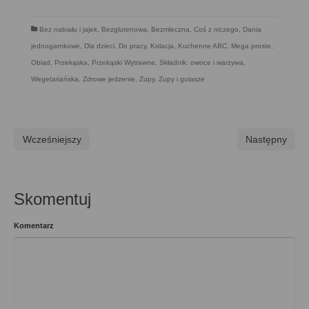
Bez nabiału i jajek
,
Bezglutenowa
,
Bezmleczna
,
Coś z niczego
,
Dania
jednogarnkowe
,
Dla dzieci
,
Do pracy
,
Kolacja
,
Kuchenne ABC
,
Mega proste
,
Obiad
,
Przekąska
,
Przekąski Wytrawne
,
Składnik: owoce i warzywa
,
Wegetariańska
,
Zdrowe jedzenie
,
Zupy
,
Zupy i gulasze
Wcześniejszy
Następny
Skomentuj
Komentarz