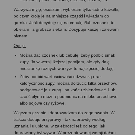
Warzywa myję, osuszam, wybieram tylko ładne kawałki,
po czym kroję je na mniejsze cząstki i wkładam do
garnka. Jeśli decyduję się na cebulę i/lub czosnek, to
obieram i z grubsza siekam. Dosypuję kaszę i zalewam
płynem.
Opcje:
Można dać czosnek lub cebulę, żeby podbić smak
zupy. Ja w wersji lżejszej pomijam, ale gdy daję
mieszankę różnych warzyw, to najczęściej dodaję.
Żeby podbić wartościowość odżywczą oraz
kaloryczność zupy, można dorzucić kilka orzechów,
podgotować je z zupą i na końcu zblendować. Lub
część płynu można podmienić na mleko orzechowe
albo sojowe czy ryżowe.
Włączam grzanie i doprowadzam do zagotowania. W
trakcie dodaję przyprawy –tak naprawdę według
uznania i ulubione, w zależności też od tego, jak
doprawiony był wywar. W prezentowanej wersji dałam