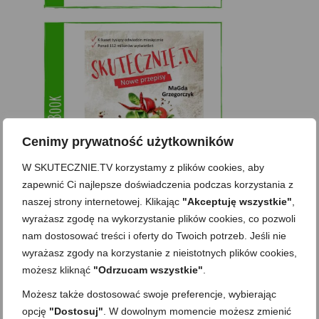
Cenimy prywatność użytkowników
W SKUTECZNIE.TV korzystamy z plików cookies, aby
zapewnić Ci najlepsze doświadczenia podczas korzystania z
naszej strony internetowej. Klikając
"Akceptuję wszystkie"
,
wyrażasz zgodę na wykorzystanie plików cookies, co pozwoli
nam dostosować treści i oferty do Twoich potrzeb. Jeśli nie
Zobacz też
wyrażasz zgody na korzystanie z nieistotnych plików cookies,
możesz kliknąć
"Odrzucam wszystkie"
.
Możesz także dostosować swoje preferencje, wybierając
Domowy ketchup (bez
Tarta francuska z
opcję
"Dostosuj"
. W dowolnym momencie możesz zmienić
cukru)
cebulą i pomidorem