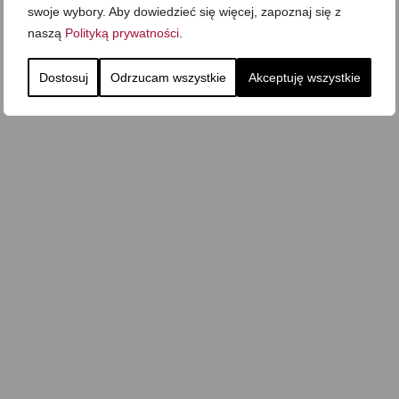
swoje wybory. Aby dowiedzieć się więcej, zapoznaj się z
Zupa kurkowa z
Domowe żelki
selerem i pietruszką
naszą
Polityką prywatności
.
Zapiekany naleśnik z
mięsem i pieczarkami. I
Gołąbki z cukinii
prosta sałatka
Dostosuj
Odrzucam wszystkie
Akceptuję wszystkie
Najprostszy klasyczny
chlebek bananowy
Kotlety ruskie
(zawsze się uda!)