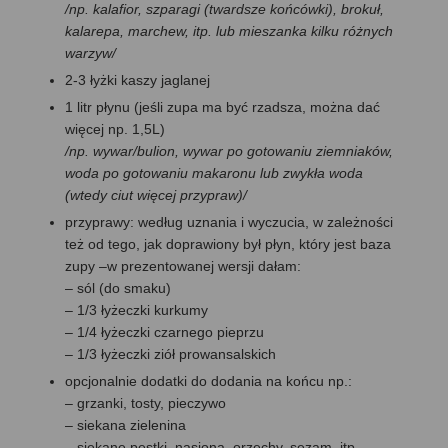
/np. kalafior, szparagi (twardsze końcówki), brokuł,
kalarepa, marchew, itp. lub mieszanka kilku różnych
warzyw/
2-3 łyżki kaszy jaglanej
1 litr płynu (jeśli zupa ma być rzadsza, można dać
więcej np. 1,5L)
/np. wywar/bulion, wywar po gotowaniu ziemniaków,
woda po gotowaniu makaronu lub zwykła woda
(wtedy ciut więcej przypraw)/
przyprawy: według uznania i wyczucia, w zależności
też od tego, jak doprawiony był płyn, który jest baza
zupy –w prezentowanej wersji dałam:
– sól (do smaku)
– 1/3 łyżeczki kurkumy
– 1/4 łyżeczki czarnego pieprzu
– 1/3 łyżeczki ziół prowansalskich
opcjonalnie dodatki do dodania na końcu np.:
– grzanki, tosty, pieczywo
– siekana zielenina
– siekane pestki, nasiona, orzechy, sezam, itp.