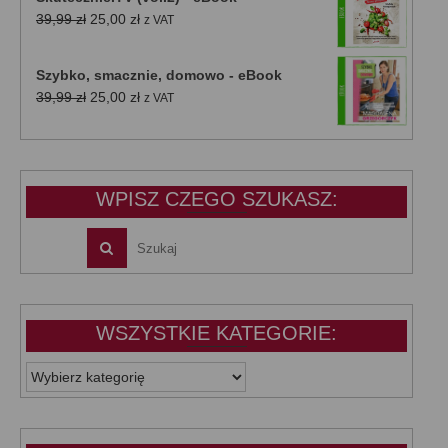
Pierwotna
Aktualna
39,99
zł
25,00
zł
z VAT
cena
cena
wynosiła:
wynosi:
Szybko, smacznie, domowo - eBook
39,99 zł.
25,00 zł.
Pierwotna
Aktualna
39,99
zł
25,00
zł
z VAT
cena
cena
wynosiła:
wynosi:
39,99 zł.
25,00 zł.
WPISZ CZEGO SZUKASZ:
WSZYSTKIE KATEGORIE:
WSZYSTKIE
KATEGORIE: