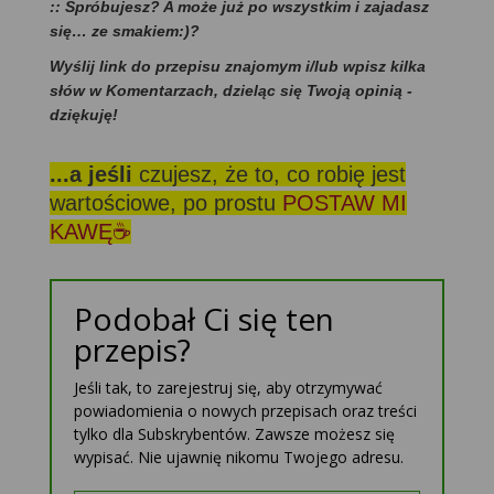
:: Spróbujesz? A może już po wszystkim i zajadasz
się… ze smakiem:)?
Wyślij link do przepisu znajomym i/lub wpisz kilka
słów w Komentarzach, dzieląc się Twoją opinią -
dziękuję!
...a jeśli
czujesz, że to, co robię jest
wartościowe, po prostu
POSTAW MI
KAWĘ☕
Podobał Ci się ten
przepis?
Jeśli tak, to zarejestruj się, aby otrzymywać
powiadomienia o nowych przepisach oraz treści
tylko dla Subskrybentów. Zawsze możesz się
wypisać. Nie ujawnię nikomu Twojego adresu.