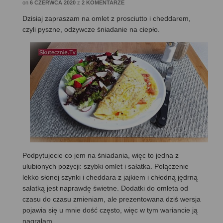
on
6 CZERWCA 2020
z
2 KOMENTARZE
Dzisiaj zapraszam na omlet z prosciutto i cheddarem,
czyli pyszne, odżywcze śniadanie na ciepło.
Podpytujecie co jem na śniadania, więc to jedna z
ulubionych pozycji: szybki omlet i sałatka. Połączenie
lekko słonej szynki i cheddara z jajkiem i chłodną jędrną
sałatką jest naprawdę świetne. Dodatki do omleta od
czasu do czasu zmieniam, ale prezentowana dziś wersja
pojawia się u mnie dość często, więc w tym wariancie ją
nagrałam.