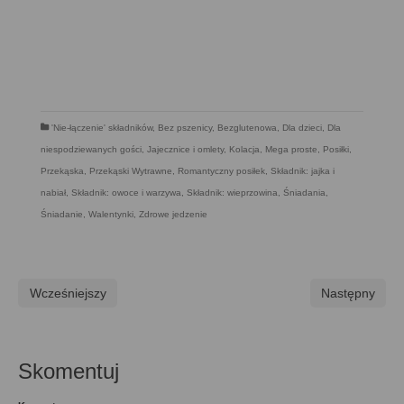
'Nie-łączenie' składników
,
Bez pszenicy
,
Bezglutenowa
,
Dla dzieci
,
Dla
niespodziewanych gości
,
Jajecznice i omlety
,
Kolacja
,
Mega proste
,
Posiłki
,
Przekąska
,
Przekąski Wytrawne
,
Romantyczny posiłek
,
Składnik: jajka i
nabiał
,
Składnik: owoce i warzywa
,
Składnik: wieprzowina
,
Śniadania
,
Śniadanie
,
Walentynki
,
Zdrowe jedzenie
Wcześniejszy
Następny
Skomentuj