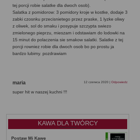
tej porcji robie salatke dla dwoch osob).
Salatka z pomidorow: 3 pomidory kroje w kostke, dodaje 3
zabki czosnku przecisnietego przez praske, 1 lyzke oliwy
z oliwek, sol do smaku i posypuje szczypta swiezo
zmielonego pieprzu, mieszam i odstawiam do lodowki na
15 minut do polaczenia sie smakow salatki. Salatke z tej
porcji rowniez robie dla dwoch osob bo po prostu ja
bardzo lubimy. pozdrawiam
maria
12 czerwca 2020
|
Odpowiedz
super hit w naszej kuchni !!!
KAWA DLA TWÓRCY
Postaw Mi Kawę