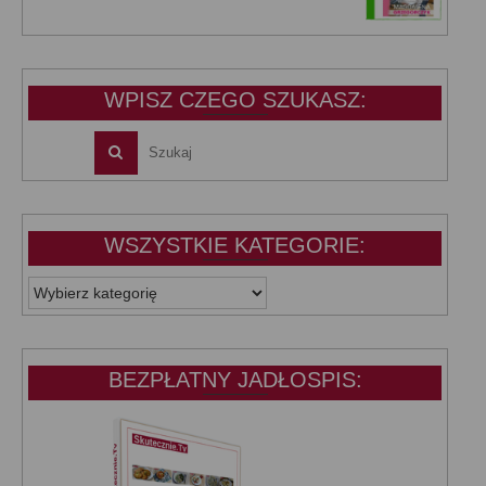
cena
cena
wynosiła:
wynosi:
39,99 zł.
25,00 zł.
WPISZ CZEGO SZUKASZ:
WSZYSTKIE KATEGORIE:
WSZYSTKIE
KATEGORIE:
BEZPŁATNY JADŁOSPIS: