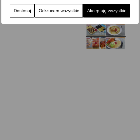
Dostosuj
Odrzucam wszystkie
Akceptuję wszystkie
Domowy ketchup (bez
Tarta francuska z
cukru)
cebulą i pomidorem
Zupa kurkowa z
Domowe żelki
selerem i pietruszką
Zapiekany naleśnik z
mięsem i pieczarkami. I
Gołąbki z cukinii
prosta sałatka
Najprostszy klasyczny
chlebek bananowy
Kotlety ruskie
(zawsze się uda!)