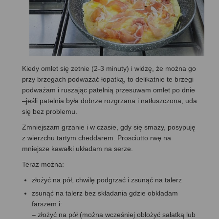
Kiedy omlet się zetnie (2-3 minuty) i widzę, że można go
przy brzegach podważać łopatką, to delikatnie te brzegi
podważam i ruszając patelnią przesuwam omlet po dnie
–jeśli patelnia była dobrze rozgrzana i natłuszczona, uda
się bez problemu.
Zmniejszam grzanie i w czasie, gdy się smaży, posypuję
z wierzchu tartym cheddarem. Prosciutto rwę na
mniejsze kawałki układam na serze.
Teraz można:
złożyć na pół, chwilę podgrzać i zsunąć na talerz
zsunąć na talerz bez składania gdzie obkładam
farszem i:
– złożyć na pół (można wcześniej obłożyć sałatką lub