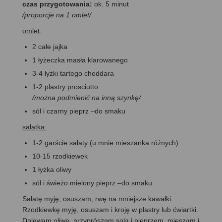
czas przygotowania:
ok. 5 minut
/proporcje na 1 omlet/
omlet:
2 całe jajka
1 łyżeczka masła klarowanego
3-4 łyżki tartego cheddara
1-2 plastry prosciutto
/można podmienić na inną szynkę/
sól i czarny pieprz –do smaku
sałatka:
1-2 garście sałaty (u mnie mieszanka różnych)
10-15 rzodkiewek
1 łyżka oliwy
sól i świeżo mielony pieprz –do smaku
Sałatę myję, osuszam, rwę na mniejsze kawałki.
Rzodkiewkę myję, osuszam i kroję w plastry lub ćwiartki.
Dolewam oliwę, przyprószam solą i pieprzem, mieszam i