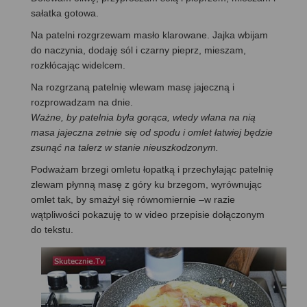
sałatka gotowa.
Na patelni rozgrzewam masło klarowane. Jajka wbijam
do naczynia, dodaję sól i czarny pieprz, mieszam,
rozkłócając widelcem.
Na rozgrzaną patelnię wlewam masę jajeczną i
rozprowadzam na dnie.
Ważne, by patelnia była gorąca, wtedy wlana na nią
masa jajeczna zetnie się od spodu i omlet łatwiej będzie
zsunąć na talerz w stanie nieuszkodzonym.
Podważam brzegi omletu łopatką i przechylając patelnię
zlewam płynną masę z góry ku brzegom, wyrównując
omlet tak, by smażył się równomiernie –w razie
wątpliwości pokazuję to w video przepisie dołączonym
do tekstu.