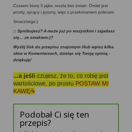
Czasem biorę 3 jajka, reszta bez zmian. Omlet jest
prosty, sycący i pyszny, więc z przekonaniem polecam.
Smacznego:)
:: Spróbujesz? A może już po wszystkim i zajadasz
się… ze smakiem:)?
Wyślij link do przepisu znajomym i/lub wpisz kilka
słów w Komentarzach, dzieląc się Twoją opinią -
dziękuję!
...a jeśli
czujesz, że to, co robię jest
wartościowe, po prostu
POSTAW MI
KAWĘ☕
Podobał Ci się ten
przepis?