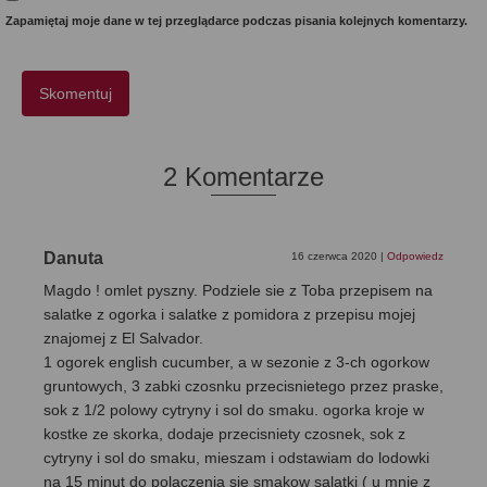
Zapamiętaj moje dane w tej przeglądarce podczas pisania kolejnych komentarzy.
2 Komentarze
Danuta
16 czerwca 2020
|
Odpowiedz
Magdo ! omlet pyszny. Podziele sie z Toba przepisem na
salatke z ogorka i salatke z pomidora z przepisu mojej
znajomej z El Salvador.
1 ogorek english cucumber, a w sezonie z 3-ch ogorkow
gruntowych, 3 zabki czosnku przecisnietego przez praske,
sok z 1/2 polowy cytryny i sol do smaku. ogorka kroje w
kostke ze skorka, dodaje przecisniety czosnek, sok z
cytryny i sol do smaku, mieszam i odstawiam do lodowki
na 15 minut do polaczenia sie smakow salatki ( u mnie z