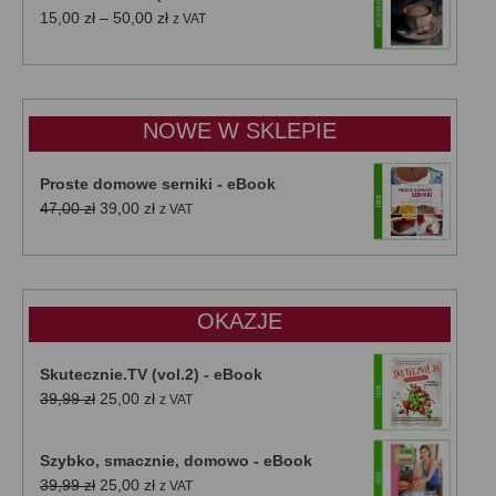
Zakres
15,00
zł
–
50,00
zł
z VAT
cen:
od
15,00 zł
do
NOWE W SKLEPIE
50,00 zł
Proste domowe serniki - eBook
Pierwotna
Aktualna
47,00
zł
39,00
zł
z VAT
cena
cena
wynosiła:
wynosi:
47,00 zł.
39,00 zł.
OKAZJE
Skutecznie.TV (vol.2) - eBook
Pierwotna
Aktualna
39,99
zł
25,00
zł
z VAT
cena
cena
wynosiła:
wynosi:
Szybko, smacznie, domowo - eBook
39,99 zł.
25,00 zł.
Pierwotna
Aktualna
39,99
zł
25,00
zł
z VAT