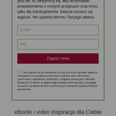
Jeśli tak, to zarejestruj się, aby otrzymywać
powiadomienia o nowych przepisach oraz treści
tylko dla Subskrybentów. Zawsze możesz się
wypisać. Nie ujawnię nikomu Twojego adresu.
Zapisz mnie
Chcę zapisać się na newsletter, a co za tym idzie, wyrażam zgodę na
przesyłanie mi na podany w formularzu adres e-mail informacji o
upominkach, nowościach, produktach, usługach, promocjach i ofertach
Skutecznie.Tv Wiem, że zgodę mogę w każdej chwili wycofać, a szczegóły
związane z przetwarzaniem moich danych osobowych znajdę w Polityce
prywatności.
eBooki i video inspiracje dla Ciebie