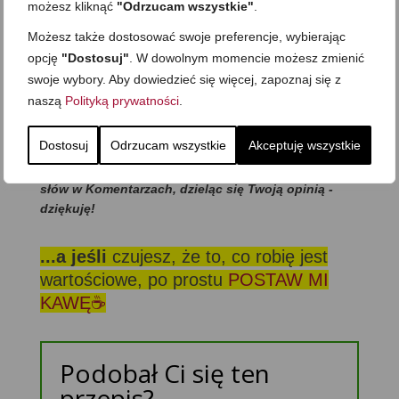
możesz kliknąć
"Odrzucam wszystkie"
.
Napisz w komentarzu pod filmem, jeśli chcesz zobaczyć
Możesz także dostosować swoje preferencje, wybierając
inne warianty, to pomyślę o przygotowaniu filmu o
opcję
"Dostosuj"
. W dowolnym momencie możesz zmienić
innych ciastkach, które robię w ten sposób.
swoje wybory. Aby dowiedzieć się więcej, zapoznaj się z
Smacznego:)
naszą
Polityką prywatności
.
:: Spróbujesz? A może już po wszystkim i zajadasz
się… ze smakiem:)?
Dostosuj
Odrzucam wszystkie
Akceptuję wszystkie
Wyślij link do przepisu znajomym i/lub wpisz kilka
słów w Komentarzach, dzieląc się Twoją opinią -
dziękuję!
...a jeśli
czujesz, że to, co robię jest
wartościowe, po prostu
POSTAW MI
KAWĘ☕
Podobał Ci się ten
przepis?