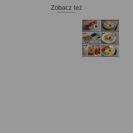
Zobacz też
Domowy ketchup (bez
Tarta francuska z
cukru)
cebulą i pomidorem
Zupa kurkowa z
Domowe żelki
selerem i pietruszką
Zapiekany naleśnik z
mięsem i pieczarkami. I
Gołąbki z cukinii
prosta sałatka
Najprostszy klasyczny
chlebek bananowy
Kotlety ruskie
(zawsze się uda!)