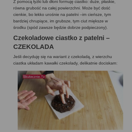
Z pomocą łyżki lub dłoni formuję ciastko: duże, płaskie,
równa grubość na całej powierzchni. Może być dość
cienkie, bo lekko urośnie na patelni –im cieńsze, tym
bardziej chrupiące, im grubsze, tym ciut miększe w
środku (spód zawsze będzie dobrze podpieczony).
Czekoladowe ciastko z patelni –
CZEKOLADA
Jeśli decyduję się na wariant z czekoladą, z wierzchu
ciastka układam kawałki czekolady, delikatnie dociskam: