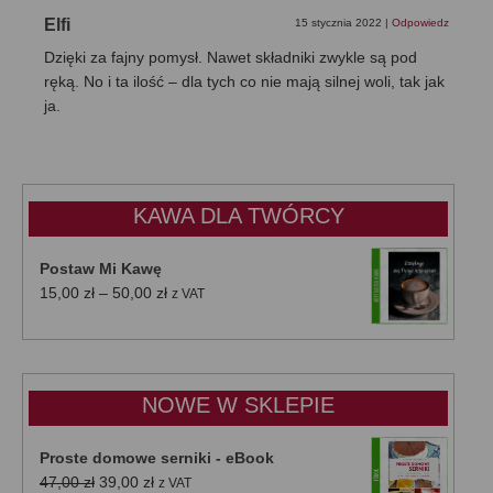
Elfi
15 stycznia 2022
|
Odpowiedz
Dzięki za fajny pomysł. Nawet składniki zwykle są pod
ręką. No i ta ilość – dla tych co nie mają silnej woli, tak jak
ja.
KAWA DLA TWÓRCY
Postaw Mi Kawę
Zakres
15,00
zł
–
50,00
zł
z VAT
cen:
od
15,00 zł
do
NOWE W SKLEPIE
50,00 zł
Proste domowe serniki - eBook
Pierwotna
Aktualna
47,00
zł
39,00
zł
z VAT