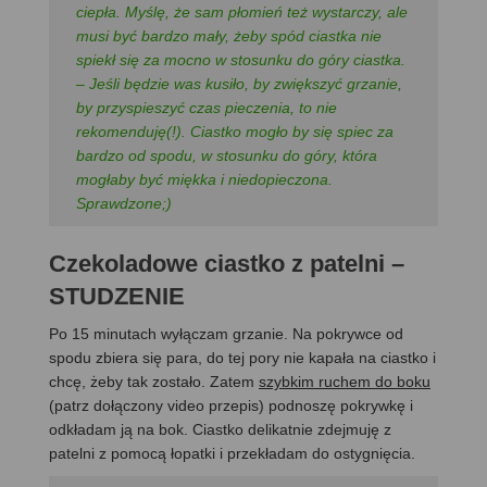
ciepła. Myślę, że sam płomień też wystarczy, ale
musi być bardzo mały, żeby spód ciastka nie
spiekł się za mocno w stosunku do góry ciastka.
– Jeśli będzie was kusiło, by zwiększyć grzanie,
by przyspieszyć czas pieczenia, to nie
rekomenduję(!). Ciastko mogło by się spiec za
bardzo od spodu, w stosunku do góry, która
mogłaby być miękka i niedopieczona.
Sprawdzone;)
Czekoladowe ciastko z patelni –
STUDZENIE
Po 15 minutach wyłączam grzanie. Na pokrywce od
spodu zbiera się para, do tej pory nie kapała na ciastko i
chcę, żeby tak zostało. Zatem
szybkim ruchem do boku
(patrz dołączony video przepis) podnoszę pokrywkę i
odkładam ją na bok. Ciastko delikatnie zdejmuję z
patelni z pomocą łopatki i przekładam do ostygnięcia.