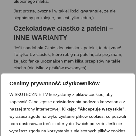
ulubionego mleka.
Jest proste, pyszne i w takiej ilości gwarantuje, że nie
sięgniemy po kolejne, bo jest tylko jedno;)
Czekoladowe ciastko z patelni –
INNE WARIANTY
Jeśli spodobała Ci się idea ciastka z patelni, to daj znać!
To tylko 1 z ciastek, które robię na patelni, ale przyznam,
że jako fanka urozmaiceń mam kilka przepisów na takie
ciacha (nie tylko z płatków owsianych).
Cenimy prywatność użytkowników
W SKUTECZNIE.TV korzystamy z plików cookies, aby
zapewnić Ci najlepsze doświadczenia podczas korzystania z
naszej strony internetowej. Klikając
"Akceptuję wszystkie"
,
wyrażasz zgodę na wykorzystanie plików cookies, co pozwoli
nam dostosować treści i oferty do Twoich potrzeb. Jeśli nie
wyrażasz zgody na korzystanie z nieistotnych plików cookies,