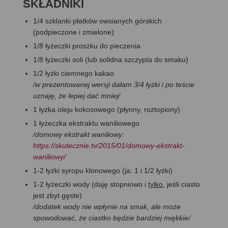
SKŁADNIKI
1/4 szklanki płatków owsianych górskich
(podpieczone i zmielone)
1/8 łyżeczki proszku do pieczenia
1/8 łyżeczki soli (lub solidna szczypta do smaku)
1/2 łyżki ciemnego kakao
/w prezentowanej wersji dałam 3/4 łyżki i po teście
uznaję, że lepiej dać mniej/
1 łyżka oleju kokosowego (płynny, roztopiony)
1 łyżeczka ekstraktu waniliowego
/domowy ekstrakt waniliowy:
https://skutecznie.tv/2015/01/domowy-ekstrakt-
waniliowy/
1-2 łyżki syropu klonowego (ja: 1 i 1/2 łyżki)
1-2 łyżeczki wody (daję stopniowo i
tylko
, jeśli ciasto
jest zbyt gęste)
/dodatek wody nie wpłynie na smak, ale może
spowodować, że ciastko będzie bardziej miękkie/