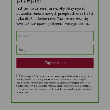
Jeśli tak, to zarejestruj się, aby otrzymywać
powiadomienia o nowych przepisach oraz treści
tylko dla Subskrybentów. Zawsze możesz się
wypisać. Nie ujawnię nikomu Twojego adresu.
Zapisz mnie
Chcę zapisać się na newsletter, a co za tym idzie, wyrażam zgodę na
przesyłanie mi na podany w formularzu adres e-mail informacji o
upominkach, nowościach, produktach, usługach, promocjach i ofertach
Skutecznie.Tv Wiem, że zgodę mogę w każdej chwili wycofać, a szczegóły
związane z przetwarzaniem moich danych osobowych znajdę w Polityce
prywatności.