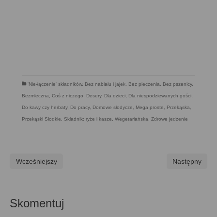
'Nie-łączenie' składników
,
Bez nabiału i jajek
,
Bez pieczenia
,
Bez pszenicy
,
Bezmleczna
,
Coś z niczego
,
Desery
,
Dla dzieci
,
Dla niespodziewanych gości
,
Do kawy czy herbaty
,
Do pracy
,
Domowe słodycze
,
Mega proste
,
Przekąska
,
Przekąski Słodkie
,
Składnik: ryże i kasze
,
Wegetariańska
,
Zdrowe jedzenie
Wcześniejszy
Następny
Skomentuj