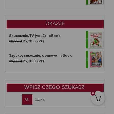
cena
cena
wynosiła:
wynosi:
47,00 zł.
39,00 zł.
OKAZJE
Skutecznie.TV (vol.2) - eBook
Pierwotna
Aktualna
39,99
zł
25,00
zł
z VAT
cena
cena
wynosiła:
wynosi:
Szybko, smacznie, domowo - eBook
39,99 zł.
25,00 zł.
Pierwotna
Aktualna
39,99
zł
25,00
zł
z VAT
cena
cena
wynosiła:
wynosi:
39,99 zł.
25,00 zł.
WPISZ CZEGO SZUKASZ:
0