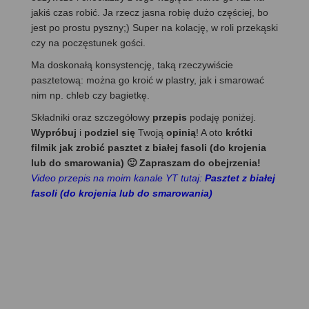
jakiś czas robić. Ja rzecz jasna robię dużo częściej, bo
jest po prostu pyszny;) Super na kolację, w roli przekąski
czy na poczęstunek gości.
Ma doskonałą konsystencję, taką rzeczywiście
pasztetową: można go kroić w plastry, jak i smarować
nim np. chleb czy bagietkę.
Składniki oraz szczegółowy
przepis
podaję poniżej.
Wypróbuj
i
podziel się
Twoją
opinią
! A oto
krótki
filmik jak zrobić pasztet z białej fasoli (do krojenia
lub do smarowania) 🙂 Zapraszam do obejrzenia!
Video przepis na moim kanale YT tutaj:
Pasztet z białej
fasoli (do krojenia lub do smarowania)