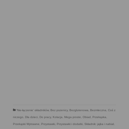
'Nie-łączenie' składników
,
Bez pszenicy
,
Bezglutenowa
,
Bezmleczna
,
Coś z
niczego
,
Dla dzieci
,
Do pracy
,
Kolacja
,
Mega proste
,
Obiad
,
Przekąska
,
Przekąski Wytrawne
,
Przystawki
,
Przystawki i dodatki
,
Składnik: jajka i nabiał
,