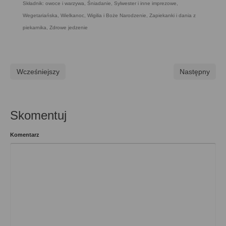
Składnik: owoce i warzywa
,
Śniadanie
,
Sylwester i inne imprezowe
,
Wegetariańska
,
Wielkanoc
,
Wigilia i Boże Narodzenie
,
Zapiekanki i dania z
piekarnika
,
Zdrowe jedzenie
Wcześniejszy
Następny
Skomentuj
Komentarz