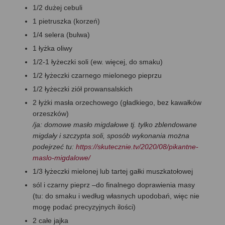
1/2 dużej cebuli
1 pietruszka (korzeń)
1/4 selera (bulwa)
1 łyżka oliwy
1/2-1 łyżeczki soli (ew. więcej, do smaku)
1/2 łyżeczki czarnego mielonego pieprzu
1/2 łyżeczki ziół prowansalskich
2 łyżki masła orzechowego (gładkiego, bez kawałków
orzeszków)
/ja: domowe masło migdałowe tj. tylko zblendowane
migdały i szczypta soli, sposób wykonania można
podejrzeć tu:
https://skutecznie.tv/2020/08/pikantne-
maslo-migdalowe/
1/3 łyżeczki mielonej lub tartej gałki muszkatołowej
sól i czarny pieprz –do finalnego doprawienia masy
(tu: do smaku i według własnych upodobań, więc nie
mogę podać precyzyjnych ilości)
2 całe jajka