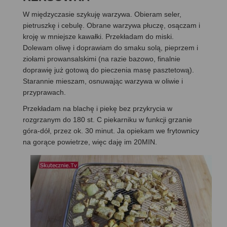
W międzyczasie szykuję warzywa. Obieram seler,
pietruszkę i cebulę. Obrane warzywa płuczę, osączam i
kroję w mniejsze kawałki. Przekładam do miski.
Dolewam oliwę i doprawiam do smaku solą, pieprzem i
ziołami prowansalskimi (na razie bazowo, finalnie
doprawię już gotową do pieczenia masę pasztetową).
Starannie mieszam, osnuwając warzywa w oliwie i
przyprawach.
Przekładam na blachę i piekę bez przykrycia w
rozgrzanym do 180 st. C piekarniku w funkcji grzanie
góra-dół, przez ok. 30 minut. Ja opiekam we frytownicy
na gorące powietrze, więc daję im 20MIN.