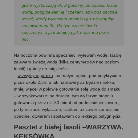
gdzie wystarczają ok. 2 godziny: po zalaniu fasoli
wodą, podgrzewam ją i czekam, aż woda zacznie
wrzeć, wtedy wyłączam grzanie i już
nie gotując
zostawiam na 2h. Po tym czasie fasola
spęcznieje, a ja traktuję ją jak moczoną przez
noc.
Namoczona powinna spęcznieć, wylewam wodę, fasolę
zalewam świeżą wodą (kilka centymetrów nad poziom
fasoli) i gotuję do miękkości:
–
w zwykłym garnku
: na małym ogniu, pod przykryciem
przez około 2,5h, a tak naprawdę aż będzie miękka,
mniej więcej w połowie gotowania solę wodę do smaku.
–
w szybkowarze
: na drugim, tym wyższym stopniu
gotowania przez ok. 30 minut od podniesienia zaworu,
po tym czasie wyłączam, czekam aż zawór samoistnie
opadnie, otwieram i zostawiam do lekkiego ostygnięcia.
Pasztet z białej fasoli –WARZYWA,
KEKSÓWKA