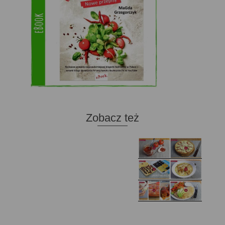
Zobacz też
Domowy ketchup (bez
Tarta francuska z
cukru)
cebulą i pomidorem
Zupa kurkowa z
Domowe żelki
selerem i pietruszką
Zapiekany naleśnik z
mięsem i pieczarkami. I
Gołąbki z cukinii
prosta sałatka
Najprostszy klasyczny