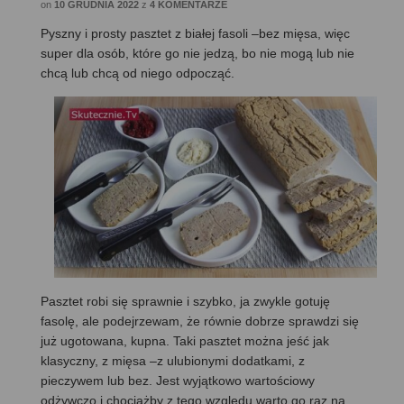
on
10 GRUDNIA 2022
z
4 KOMENTARZE
Pyszny i prosty pasztet z białej fasoli –bez mięsa, więc
super dla osób, które go nie jedzą, bo nie mogą lub nie
chcą lub chcą od niego odpocząć.
Pasztet robi się sprawnie i szybko, ja zwykle gotuję
fasolę, ale podejrzewam, że równie dobrze sprawdzi się
już ugotowana, kupna. Taki pasztet można jeść jak
klasyczny, z mięsa –z ulubionymi dodatkami, z
pieczywem lub bez. Jest wyjątkowo wartościowy
odżywczo i chociażby z tego względu warto go raz na