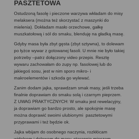
PASZTETOWA
Ostudzoną fasolę i pieczone warzywa wkładam do misy
melaksera (można też skorzystać z maszynki do
mielenia). Dokładam masło orzechowe, gałkę
muszkatołową i sól do smaku, blenduję na gładką masę.
Gdyby masa była zbyt gęsta (zbyt sztywna), to dolewam
po łyżce wywar z gotowanej fasoli. U mnie nie było takiej
potrzeby –patrz dołączony video przepis. Resztę
wywaru zachowałam do zupy np. fasolowej lub do
jakiegoś sosu, jest w nim sporo mikro- i
makroelementów i szkoda go wylewać.
Zanim dodam jajka, sprawdzam smak masy, jeśli trzeba
finalnie doprawiam do smaku solą i czarnym pieprzem.
Z UWAG PRAKTYCZNYCH: W smaku jest rewelacyjny,
ja doprawiam go bardzo prosto, ale spokojnie masę
można doprawić swoimi ulubionymi pasztetowymi
przyprawami i też będzie ok.
Jajka wbijam do osobnego naczynia, rozkłócam
widelcem i dolewam do masy, starannie mieszam.