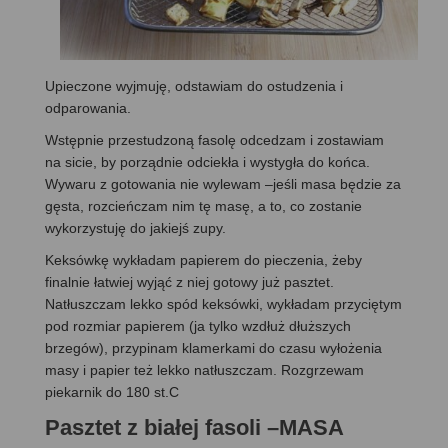
Upieczone wyjmuję, odstawiam do ostudzenia i
odparowania.
Wstępnie przestudzoną fasolę odcedzam i zostawiam
na sicie, by porządnie odciekła i wystygła do końca.
Wywaru z gotowania nie wylewam –jeśli masa będzie za
gęsta, rozcieńczam nim tę masę, a to, co zostanie
wykorzystuję do jakiejś zupy.
Keksówkę wykładam papierem do pieczenia, żeby
finalnie łatwiej wyjąć z niej gotowy już pasztet.
Natłuszczam lekko spód keksówki, wykładam przyciętym
pod rozmiar papierem (ja tylko wzdłuż dłuższych
brzegów), przypinam klamerkami do czasu wyłożenia
masy i papier też lekko natłuszczam. Rozgrzewam
piekarnik do 180 st.C
Pasztet z białej fasoli –MASA