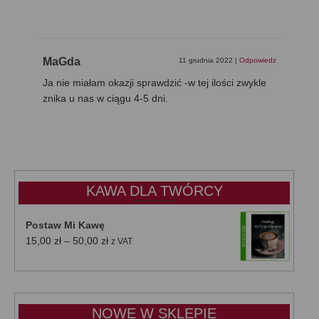
MaGda
11 grudnia 2022
|
Odpowiedz
Ja nie miałam okazji sprawdzić -w tej ilości zwykle
znika u nas w ciągu 4-5 dni.
KAWA DLA TWÓRCY
Postaw Mi Kawę
Zakres
15,00
zł
–
50,00
zł
z VAT
cen:
od
15,00 zł
do
NOWE W SKLEPIE
50,00 zł