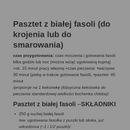
Pasztet z białej fasoli (do
krojenia lub do
smarowania)
czas przygotowania:
czas moczenia i gotowania fasoli:
kilka godzin lub noc (można wziąć ugotowaną kupną)
+ok. 15 minut pracy własnej +czas pieczenia: •warzywa:
30 minut (piekę w trakcie gotowania fasoli), •pasztet: 45
minut
/proporcje na 1 keksówkę (klasyczna keksówka do
pieczenia standardowej wielkości bochenka chleba)/
Pasztet z białej fasoli
–
SKŁADNIKI
250 g suchej białej fasoli
/ew. ugotowana fasolka z puszki lub słoika, już
odcedzona (~1 i 1/2 puszki)/