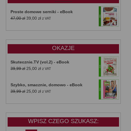
Proste domowe serniki - eBook
Pierwotna
Aktualna
47,00
zł
39,00
zł
z VAT
cena
cena
wynosiła:
wynosi:
47,00 zł.
39,00 zł.
OKAZJE
Skutecznie.TV (vol.2) - eBook
Pierwotna
Aktualna
39,99
zł
25,00
zł
z VAT
cena
cena
wynosiła:
wynosi:
Szybko, smacznie, domowo - eBook
39,99 zł.
25,00 zł.
Pierwotna
Aktualna
39,99
zł
25,00
zł
z VAT
cena
cena
wynosiła:
wynosi:
39,99 zł.
25,00 zł.
WPISZ CZEGO SZUKASZ: