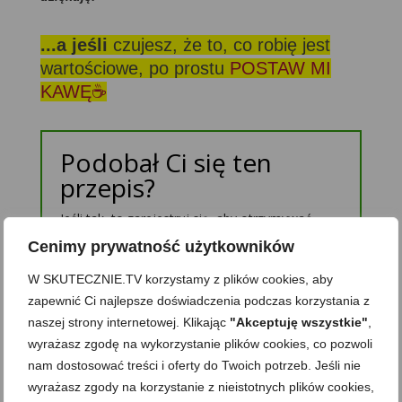
...a jeśli
czujesz, że to, co robię jest
wartościowe, po prostu
POSTAW MI
KAWĘ☕
Podobał Ci się ten
przepis?
Jeśli tak, to zarejestruj się, aby otrzymywać
powiadomienia o nowych przepisach oraz treści
Cenimy prywatność użytkowników
tylko dla Subskrybentów. Zawsze możesz się
wypisać. Nie ujawnię nikomu Twojego adresu.
W SKUTECZNIE.TV korzystamy z plików cookies, aby
zapewnić Ci najlepsze doświadczenia podczas korzystania z
naszej strony internetowej. Klikając
"Akceptuję wszystkie"
,
wyrażasz zgodę na wykorzystanie plików cookies, co pozwoli
nam dostosować treści i oferty do Twoich potrzeb. Jeśli nie
wyrażasz zgody na korzystanie z nieistotnych plików cookies,