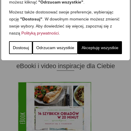
możesz kliknąć
"Odrzucam wszystkie"
.
Zapisz mnie
Możesz także dostosować swoje preferencje, wybierając
opcję
"Dostosuj"
. W dowolnym momencie możesz zmienić
Chcę zapisać się na newsletter, a co za tym idzie, wyrażam zgodę na
przesyłanie mi na podany w formularzu adres e-mail informacji o
swoje wybory. Aby dowiedzieć się więcej, zapoznaj się z
upominkach, nowościach, produktach, usługach, promocjach i ofertach
Skutecznie.Tv Wiem, że zgodę mogę w każdej chwili wycofać, a szczegóły
naszą
Polityką prywatności
.
związane z przetwarzaniem moich danych osobowych znajdę w Polityce
prywatności.
Dostosuj
Odrzucam wszystkie
Akceptuję wszystkie
eBooki i video inspiracje dla Ciebie