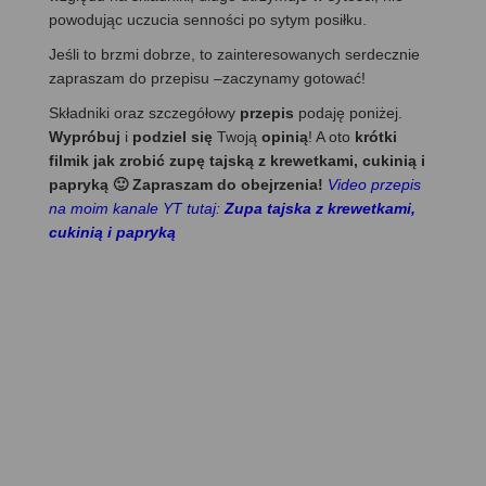
powodując uczucia senności po sytym posiłku.
Jeśli to brzmi dobrze, to zainteresowanych serdecznie
zapraszam do przepisu –zaczynamy gotować!
Składniki oraz szczegółowy
przepis
podaję poniżej.
Wypróbuj
i
podziel się
Twoją
opinią
! A oto
krótki
filmik jak zrobić zupę tajską z krewetkami, cukinią i
papryką 🙂 Zapraszam do obejrzenia!
Video przepis
na moim kanale YT tutaj:
Zupa tajska z krewetkami,
cukinią i papryką