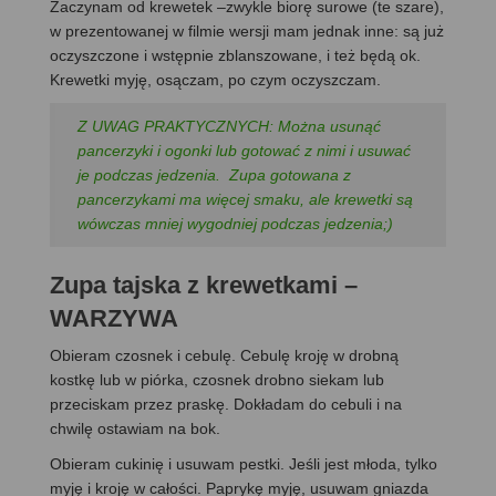
Zaczynam od krewetek –zwykle biorę surowe (te szare),
w prezentowanej w filmie wersji mam jednak inne: są już
oczyszczone i wstępnie zblanszowane, i też będą ok.
Krewetki myję, osączam, po czym oczyszczam.
Z UWAG PRAKTYCZNYCH: Można usunąć
pancerzyki i ogonki lub gotować z nimi i usuwać
je podczas jedzenia. Zupa gotowana z
pancerzykami ma więcej smaku, ale krewetki są
wówczas mniej wygodniej podczas jedzenia;)
Zupa tajska z krewetkami –
WARZYWA
Obieram czosnek i cebulę. Cebulę kroję w drobną
kostkę lub w piórka, czosnek drobno siekam lub
przeciskam przez praskę. Dokładam do cebuli i na
chwilę ostawiam na bok.
Obieram cukinię i usuwam pestki. Jeśli jest młoda, tylko
myję i kroję w całości. Paprykę myję, usuwam gniazda