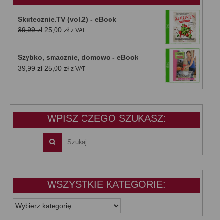
Skutecznie.TV (vol.2) - eBook
Pierwotna
Aktualna
39,99
zł
25,00
zł
z VAT
cena
cena
wynosiła:
wynosi:
Szybko, smacznie, domowo - eBook
39,99 zł.
25,00 zł.
Pierwotna
Aktualna
39,99
zł
25,00
zł
z VAT
cena
cena
wynosiła:
wynosi:
39,99 zł.
25,00 zł.
WPISZ CZEGO SZUKASZ:
WSZYSTKIE KATEGORIE:
WSZYSTKIE
KATEGORIE: