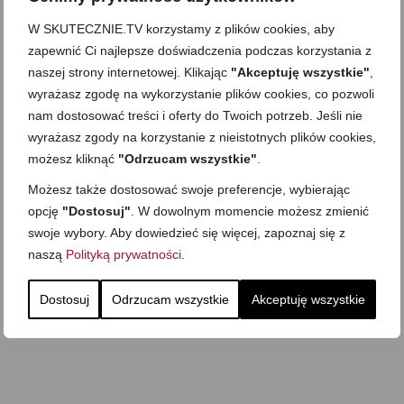
W SKUTECZNIE.TV korzystamy z plików cookies, aby
zapewnić Ci najlepsze doświadczenia podczas korzystania z
naszej strony internetowej. Klikając
"Akceptuję wszystkie"
,
wyrażasz zgodę na wykorzystanie plików cookies, co pozwoli
nam dostosować treści i oferty do Twoich potrzeb. Jeśli nie
wyrażasz zgody na korzystanie z nieistotnych plików cookies,
Zobacz też
możesz kliknąć
"Odrzucam wszystkie"
.
Możesz także dostosować swoje preferencje, wybierając
opcję
"Dostosuj"
. W dowolnym momencie możesz zmienić
swoje wybory. Aby dowiedzieć się więcej, zapoznaj się z
Domowy ketchup (bez
Tarta francuska z
cukru)
cebulą i pomidorem
naszą
Polityką prywatności
.
Zupa kurkowa z
Domowe żelki
selerem i pietruszką
Dostosuj
Odrzucam wszystkie
Akceptuję wszystkie
Zapiekany naleśnik z
mięsem i pieczarkami. I
Gołąbki z cukinii
prosta sałatka
Najprostszy klasyczny
chlebek bananowy
Kotlety ruskie
(zawsze się uda!)