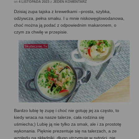
on
4 LISTOPADA 2023
z
JEDEN KOMENTARZ
Dzisiaj zupa tajska z krewetkami –prosta, szybka,
odżywcza, pełna smaku. I u mnie niskowęglowodanowa,
choć można ją podać z odpowiednim makaronem, o
czym za chwilę w przepisie.
Bardzo lubię tę zupę i choć nie gotuję jej za często, to
kiedy wraca na nasze talerze, cała rodzina się
uśmiecha;) Lubię ją nie tylko za smak, ale i za prostotę
wykonania. Pięknie prezentuje się na talerzach, a ze
względu na składniki, długo utrzymuje w sytości, nie