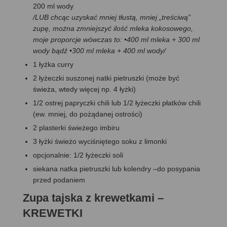
200 ml wody
/LUB chcąc uzyskać mniej tłustą, mniej „treściwą”
zupę, można zmniejszyć ilość mleka kokosowego,
moje proporcje wówczas to: •400 ml mleka + 300 ml
wody bądź •300 ml mleka + 400 ml wody/
1 łyżka curry
2 łyżeczki suszonej natki pietruszki (może być
świeża, wtedy więcej np. 4 łyżki)
1/2 ostrej papryczki chili lub 1/2 łyżeczki płatków chili
(ew. mniej, do pożądanej ostrości)
2 plasterki świeżego imbiru
3 łyżki świeżo wyciśniętego soku z limonki
opcjonalnie: 1/2 łyżeczki soli
siekana natka pietruszki lub kolendry –do posypania
przed podaniem
Zupa tajska z krewetkami –
KREWETKI