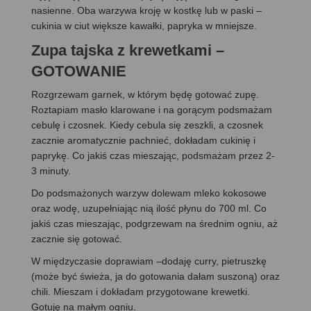
nasienne. Oba warzywa kroję w kostkę lub w paski –
cukinia w ciut większe kawałki, papryka w mniejsze.
Zupa tajska z krewetkami –
GOTOWANIE
Rozgrzewam garnek, w którym będę gotować zupę.
Roztapiam masło klarowane i na gorącym podsmażam
cebulę i czosnek. Kiedy cebula się zeszkli, a czosnek
zacznie aromatycznie pachnieć, dokładam cukinię i
paprykę. Co jakiś czas mieszając, podsmażam przez 2-
3 minuty.
Do podsmażonych warzyw dolewam mleko kokosowe
oraz wodę, uzupełniając nią ilość płynu do 700 ml. Co
jakiś czas mieszając, podgrzewam na średnim ogniu, aż
zacznie się gotować.
W międzyczasie doprawiam –dodaję curry, pietruszkę
(może być świeża, ja do gotowania dałam suszoną) oraz
chili. Mieszam i dokładam przygotowane krewetki.
Gotuję na małym ogniu.