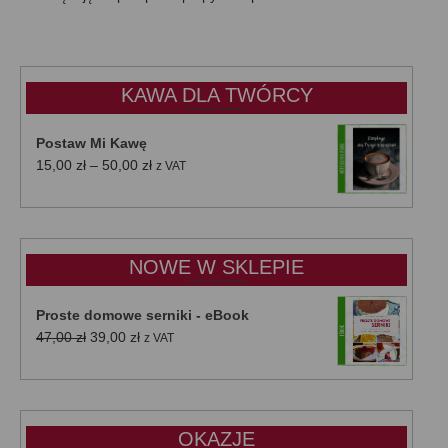
KAWA DLA TWÓRCY
Postaw Mi Kawę
Zakres
15,00
zł
–
50,00
zł
z VAT
cen:
od
15,00 zł
do
NOWE W SKLEPIE
50,00 zł
Proste domowe serniki - eBook
Pierwotna
Aktualna
47,00
zł
39,00
zł
z VAT
cena
cena
wynosiła:
wynosi:
47,00 zł.
39,00 zł.
OKAZJE