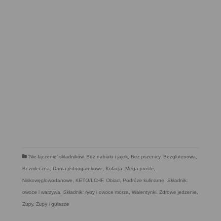
'Nie-łączenie' składników
,
Bez nabiału i jajek
,
Bez pszenicy
,
Bezglutenowa
,
Bezmleczna
,
Dania jednogarnkowe
,
Kolacja
,
Mega proste
,
Niskowęglowodanowe, KETO/LCHF
,
Obiad
,
Podróże kulinarne
,
Składnik:
owoce i warzywa
,
Składnik: ryby i owoce morza
,
Walentynki
,
Zdrowe jedzenie
,
Zupy
,
Zupy i gulasze