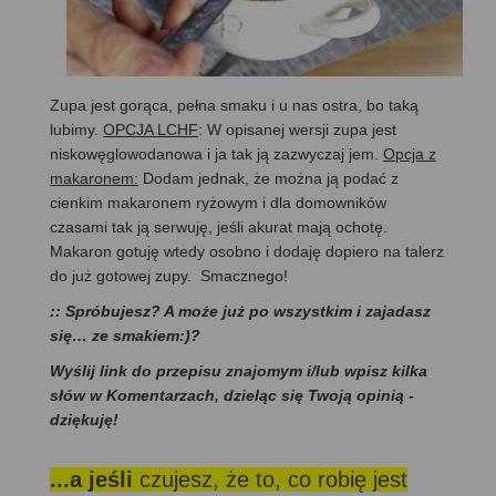
Zupa jest gorąca, pełna smaku i u nas ostra, bo taką
lubimy.
OPCJA LCHF
: W opisanej wersji zupa jest
niskowęglowodanowa i ja tak ją zazwyczaj jem.
Opcja z
makaronem:
Dodam jednak, że można ją podać z
cienkim makaronem ryżowym i dla domowników
czasami tak ją serwuję, jeśli akurat mają ochotę.
Makaron gotuję wtedy osobno i dodaję dopiero na talerz
do już gotowej zupy. Smacznego!
:: Spróbujesz? A może już po wszystkim i zajadasz
się… ze smakiem:)?
Wyślij link do przepisu znajomym i/lub wpisz kilka
słów w Komentarzach, dzieląc się Twoją opinią -
dziękuję!
...a jeśli
czujesz, że to, co robię jest