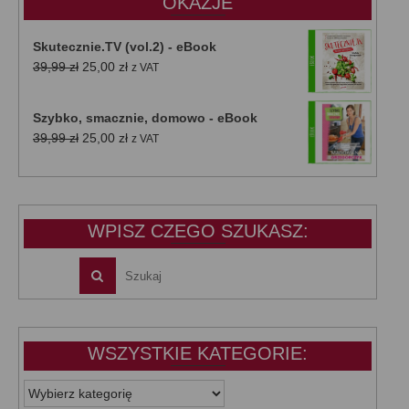
OKAZJE
Skutecznie.TV (vol.2) - eBook
Pierwotna
Aktualna
39,99
zł
25,00
zł
z VAT
cena
cena
wynosiła:
wynosi:
Szybko, smacznie, domowo - eBook
39,99 zł.
25,00 zł.
Pierwotna
Aktualna
39,99
zł
25,00
zł
z VAT
cena
cena
wynosiła:
wynosi:
39,99 zł.
25,00 zł.
WPISZ CZEGO SZUKASZ:
WSZYSTKIE KATEGORIE:
WSZYSTKIE