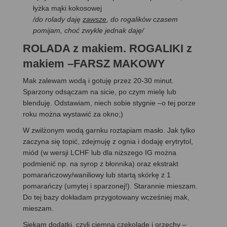
łyżka mąki kokosowej
/do rolady daję
zawsze
, do rogalików czasem
pomijam, choć zwykle jednak daję/
ROLADA z makiem. ROGALIKI z
makiem –FARSZ MAKOWY
Mak zalewam wodą i gotuję przez 20-30 minut.
Sparzony odsączam na sicie, po czym mielę lub
blenduję. Odstawiam, niech sobie stygnie –o tej porze
roku można wystawić za okno;)
W zwilżonym wodą garnku roztapiam masło. Jak tylko
zaczyna się topić, zdejmuję z ognia i dodaję erytrytol,
miód (w wersji LCHF lub dla niższego IG można
podmienić np. na syrop z błonnika) oraz ekstrakt
pomarańczowy/waniliowy lub startą skórkę z 1
pomarańczy (umytej i sparzonej!). Starannie mieszam.
Do tej bazy dokładam przygotowany wcześniej mak,
mieszam.
Siekam dodatki, czyli ciemną czekoladę i orzechy –