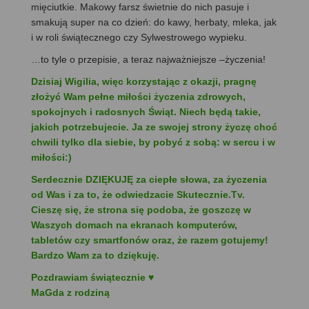
mięciutkie. Makowy farsz świetnie do nich pasuje i
smakują super na co dzień: do kawy, herbaty, mleka, jak
i w roli świątecznego czy Sylwestrowego wypieku.
…to tyle o przepisie, a teraz najważniejsze –życzenia!
Dzisiaj Wigilia, więc korzystając z okazji, pragnę
złożyć Wam pełne miłości życzenia zdrowych,
spokojnych i radosnych Świąt. Niech będą takie,
jakich potrzebujecie. Ja ze swojej strony życzę choć
chwili tylko dla siebie, by pobyć z sobą: w sercu i w
miłości:)
Serdecznie DZIĘKUJĘ za ciepłe słowa, za życzenia
od Was i za to, że odwiedzacie Skutecznie.Tv.
Cieszę się, że strona się podoba, że goszczę w
Waszych domach na ekranach komputerów,
tabletów czy smartfonów oraz, że razem gotujemy!
Bardzo Wam za to dziękuję.
Pozdrawiam świątecznie ♥
MaGda z rodziną