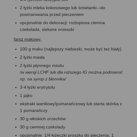
2 łyżki mleka kokosowego lub śmietanki –do
posmarowania przed pieczeniem
opcjonalnie do dekoracji: roztopiona ciemna
czekolada, siekane orzeszki
farsz makowy:
100 g maku (najlepszy niebieski, może być też biały)
2 łyżki masła
2 łyżki płynnego miodu
/w wersji LCHF lub dla niższego IG można podmienić
np. na syrop z błonnika/
3-4 łyżki erytrytolu
1 jajko
ekstrakt waniliowy/pomarańczowy lub starta skórka z
1 pomarańczy
30 g włoskich orzechów
30 g ciemnej czekolady
opcjonalnie: 1/4 łyżeczki proszku do pieczenia, 1