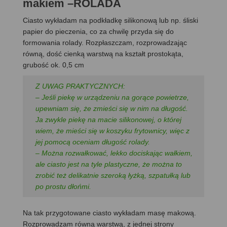
makiem –ROLADA
Ciasto wykładam na podkładkę silikonową lub np. śliski
papier do pieczenia, co za chwilę przyda się do
formowania rolady. Rozpłaszczam, rozprowadzając
równą, dość cienką warstwą na kształt prostokąta,
grubość ok. 0,5 cm
Z UWAG PRAKTYCZNYCH:
– Jeśli piekę w urządzeniu na gorące powietrze,
upewniam się, że zmieści się w nim na długość.
Ja zwykle piekę na macie silikonowej, o której
wiem, że mieści się w koszyku frytownicy, więc z
jej pomocą oceniam długość rolady.
– Można rozwałkować, lekko dociskając wałkiem,
ale ciasto jest na tyle plastyczne, że można to
zrobić też delikatnie szeroką łyżką, szpatułką lub
po prostu dłońmi.
Na tak przygotowane ciasto wykładam masę makową.
Rozprowadzam równą warstwą, z jednej strony