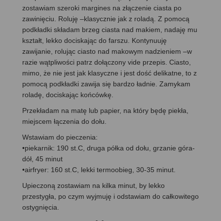
zostawiam szeroki margines na złączenie ciasta po
zawinięciu. Roluję –klasycznie jak z roladą. Z pomocą
podkładki składam brzeg ciasta nad makiem, nadaję mu
kształt, lekko dociskając do farszu. Kontynuuję
zawijanie, rolując ciasto nad makowym nadzieniem –w
razie wątpliwości patrz dołączony vide przepis. Ciasto,
mimo, że nie jest jak klasyczne i jest dość delikatne, to z
pomocą podkładki zawija się bardzo ładnie. Zamykam
roladę, dociskając końcówkę.
Przekładam na matę lub papier, na który będę piekła,
miejscem łączenia do dołu.
Wstawiam do pieczenia:
•piekarnik: 190 st.C, druga półka od dołu, grzanie góra-
dół, 45 minut
•airfryer: 160 st.C, lekki termoobieg, 30-35 minut.
Upieczoną zostawiam na kilka minut, by lekko
przestygła, po czym wyjmuję i odstawiam do całkowitego
ostygnięcia.