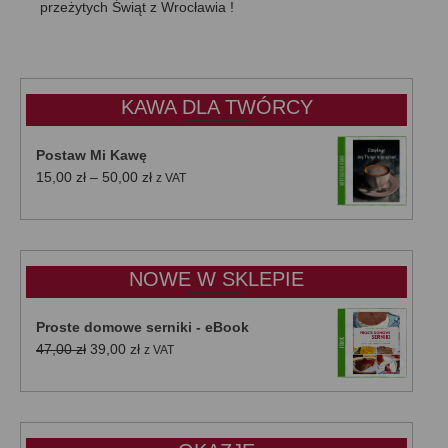
przeżytych Świąt z Wrocławia !
KAWA DLA TWÓRCY
Postaw Mi Kawę
Zakres
15,00
zł
–
50,00
zł
z VAT
cen:
od
15,00 zł
do
NOWE W SKLEPIE
50,00 zł
Proste domowe serniki - eBook
Pierwotna
Aktualna
47,00
zł
39,00
zł
z VAT
cena
cena
wynosiła:
wynosi:
47,00 zł.
39,00 zł.