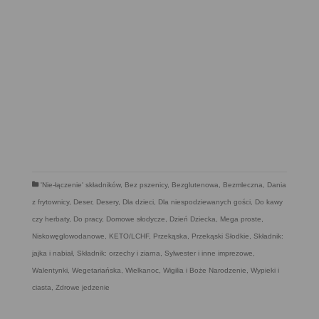
'Nie-łączenie' składników
,
Bez pszenicy
,
Bezglutenowa
,
Bezmleczna
,
Dania
z frytownicy
,
Deser
,
Desery
,
Dla dzieci
,
Dla niespodziewanych gości
,
Do kawy
czy herbaty
,
Do pracy
,
Domowe słodycze
,
Dzień Dziecka
,
Mega proste
,
Niskowęglowodanowe, KETO/LCHF
,
Przekąska
,
Przekąski Słodkie
,
Składnik:
jajka i nabiał
,
Składnik: orzechy i ziarna
,
Sylwester i inne imprezowe
,
Walentynki
,
Wegetariańska
,
Wielkanoc
,
Wigilia i Boże Narodzenie
,
Wypieki i
ciasta
,
Zdrowe jedzenie