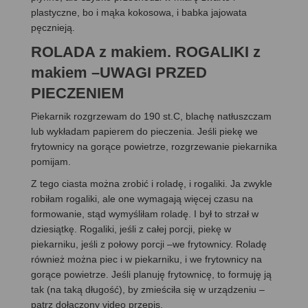
plastyczne, bo i mąka kokosowa, i babka jajowata
pęcznieją.
ROLADA z makiem. ROGALIKI z
makiem –UWAGI PRZED
PIECZENIEM
Piekarnik rozgrzewam do 190 st.C, blachę natłuszczam
lub wykładam papierem do pieczenia. Jeśli piekę we
frytownicy na gorące powietrze, rozgrzewanie piekarnika
pomijam.
Z tego ciasta można zrobić i roladę, i rogaliki. Ja zwykle
robiłam rogaliki, ale one wymagają więcej czasu na
formowanie, stąd wymyśliłam roladę. I był to strzał w
dziesiątkę. Rogaliki, jeśli z całej porcji, piekę w
piekarniku, jeśli z połowy porcji –we frytownicy. Roladę
również można piec i w piekarniku, i we frytownicy na
gorące powietrze. Jeśli planuję frytownicę, to formuję ją
tak (na taką długość), by zmieściła się w urządzeniu –
patrz dołączony video przepis.