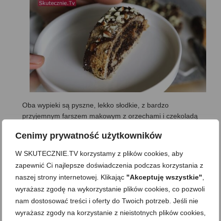
Oba wypieki są pyszne, lekko słodkie, z bardzo
przyjemnym farszem makowym z orzechami i czekoladą
w środku. Jestem raczej przekonana, że ta rolada
Cenimy prywatność użytkowników
znajdzie amatorów także wśród jedzących tradycyjnie, a
sprawdzę to już w te święta, bo upiekę ją raz jeszcze (tę
W SKUTECZNIE.TV korzystamy z plików cookies, aby
nagrywałam dla Was;)).
zapewnić Ci najlepsze doświadczenia podczas korzystania z
O tej porze roku, jak każde wypieki z makiem, smakują
naszej strony internetowej. Klikając
"Akceptuję wszystkie"
,
wyjątkowo dobrze. Zatem odnajdą się super na
wyrażasz zgodę na wykorzystanie plików cookies, co pozwoli
świątecznym lub sylwestrowym stole. Ale rzecz jasna
nam dostosować treści i oferty do Twoich potrzeb. Jeśli nie
można je piec także wiosną, latem czy jesienią, bo jako
wyrażasz zgody na korzystanie z nieistotnych plików cookies,
dodatek do kawy czy kubka gorącej herbaty lub w roli