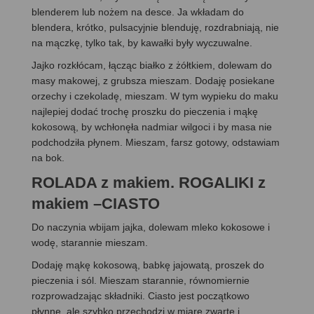
blenderem lub nożem na desce. Ja wkładam do
blendera, krótko, pulsacyjnie blenduję, rozdrabniają, nie
na mączkę, tylko tak, by kawałki były wyczuwalne.
Jajko rozkłócam, łącząc białko z żółtkiem, dolewam do
masy makowej, z grubsza mieszam. Dodaję posiekane
orzechy i czekoladę, mieszam. W tym wypieku do maku
najlepiej dodać trochę proszku do pieczenia i mąkę
kokosową, by wchłonęła nadmiar wilgoci i by masa nie
podchodziła płynem. Mieszam, farsz gotowy, odstawiam
na bok.
ROLADA z makiem. ROGALIKI z
makiem –CIASTO
Do naczynia wbijam jajka, dolewam mleko kokosowe i
wodę, starannie mieszam.
Dodaję mąkę kokosową, babkę jajowatą, proszek do
pieczenia i sól. Mieszam starannie, równomiernie
rozprowadzając składniki. Ciasto jest początkowo
płynne, ale szybko przechodzi w miarę zwarte i