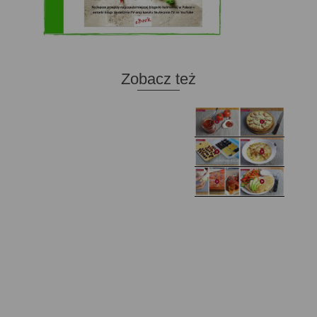
Zobacz też
Domowy ketchup (bez
Tarta francuska z
cukru)
cebulą i pomidorem
Zupa kurkowa z
Domowe żelki
selerem i pietruszką
Zapiekany naleśnik z
mięsem i pieczarkami. I
Gołąbki z cukinii
prosta sałatka
Najprostszy klasyczny
chlebek bananowy
Kotlety ruskie
(zawsze się uda!)