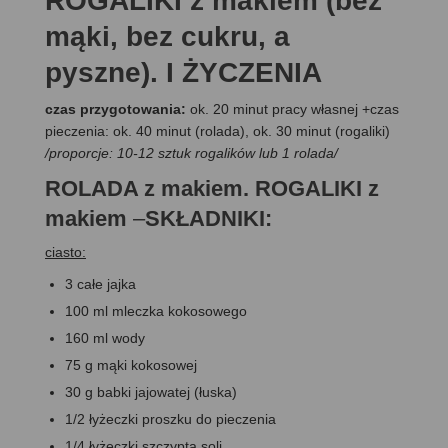
ROGALIKI z makiem (bez
mąki, bez cukru, a
pyszne). I ŻYCZENIA
czas przygotowania:
ok. 20 minut pracy własnej +czas
pieczenia: ok. 40 minut (rolada), ok. 30 minut (rogaliki)
/proporcje: 10-12 sztuk rogalików lub 1 rolada/
ROLADA z makiem. ROGALIKI z
makiem
–
SKŁADNIKI:
ciasto:
3 całe jajka
100 ml mleczka kokosowego
160 ml wody
75 g mąki kokosowej
30 g babki jajowatej (łuska)
1/2 łyżeczki proszku do pieczenia
1/4 łyżeczki szczypta soli