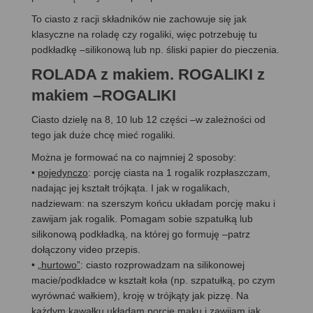
To ciasto z racji składników nie zachowuje się jak
klasyczne na roladę czy rogaliki, więc potrzebuję tu
podkładkę –silikonową lub np. śliski papier do pieczenia.
ROLADA z makiem. ROGALIKI z
makiem –ROGALIKI
Ciasto dzielę na 8, 10 lub 12 części –w zależności od
tego jak duże chcę mieć rogaliki.
Można je formować na co najmniej 2 sposoby:
•
pojedynczo
: porcję ciasta na 1 rogalik rozpłaszczam,
nadając jej kształt trójkąta. I jak w rogalikach,
nadziewam: na szerszym końcu układam porcję maku i
zawijam jak rogalik. Pomagam sobie szpatułką lub
silikonową podkładką, na której go formuję –patrz
dołączony video przepis.
• „
hurtowo”
: ciasto rozprowadzam na silikonowej
macie/podkładce w kształt koła (np. szpatułką, po czym
wyrównać wałkiem), kroję w trójkąty jak pizzę. Na
każdym kawałku układam porcję maku i zawijam jak