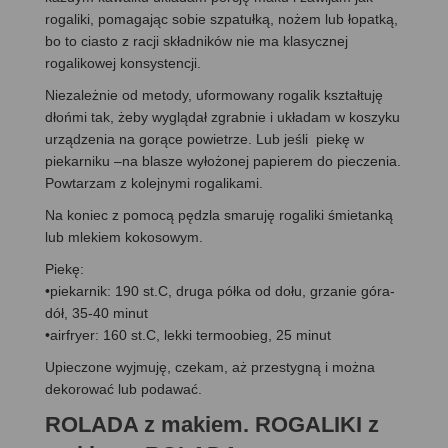
rogaliki, pomagając sobie szpatułką, nożem lub łopatką,
bo to ciasto z racji składników nie ma klasycznej
rogalikowej konsystencji.
Niezależnie od metody, uformowany rogalik kształtuję
dłońmi tak, żeby wyglądał zgrabnie i układam w koszyku
urządzenia na gorące powietrze. Lub jeśli piekę w
piekarniku –na blasze wyłożonej papierem do pieczenia.
Powtarzam z kolejnymi rogalikami.
Na koniec z pomocą pędzla smaruję rogaliki śmietanką
lub mlekiem kokosowym.
Piekę:
•piekarnik: 190 st.C, druga półka od dołu, grzanie góra-
dół, 35-40 minut
•airfryer: 160 st.C, lekki termoobieg, 25 minut
Upieczone wyjmuję, czekam, aż przestygną i można
dekorować lub podawać.
ROLADA z makiem. ROGALIKI z